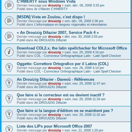
C’HWERTY sous Windows Vista
Dernier message par
drouizig
«
sam. déc. 06, 2008 3:33 pm
Publié dans
Ar c'hlavier C'HWERTY
[MSDN] Vista en Zoulou, c'est dispo !
Dernier message par
drouizig
«
ven. déc. 05, 2008 2:36 pm
Publié dans
L'informatique en langues régionales et minoritaires
« An Drouizig Difazier 2007, Service Pack 4 »
Dernier message par
drouizig
«
dim. nov. 30, 2008 2:55 pm
Publié dans
An DROUIZIG Difazier
Download COL2.x, the latin spellchecker for Microsoft Office
Dernier message par
drouizig
«
sam. nov. 29, 2008 4:16 pm
Publié dans
COL - Correcteur Orthographique Latin - Latin Spell Checker
Oggetto: Correttore Ortografico per il Latino (COL)
Dernier message par
drouizig
«
sam. nov. 29, 2008 4:14 pm
Publié dans
COL - Correcteur Orthographique Latin - Latin Spell Checker
An Drouizig Difazier - Daveoù - Références
Dernier message par
drouizig
«
sam. nov. 29, 2008 11:47 am
Publié dans
An DROUIZIG Difazier
Que faire si le correcteur est ou devient inactif ?
Dernier message par
drouizig
«
sam. nov. 29, 2008 11:34 am
Publié dans
An DROUIZIG Difazier
Que faire si la langue d'édition ne se maintient pas ?
Dernier message par
drouizig
«
sam. nov. 29, 2008 11:32 am
Publié dans
An DROUIZIG Difazier
Liste des LIPs pour Microsoft Office 2007
Dernier message par
drouizig
«
ven. nov. 21, 2008 1:20 pm