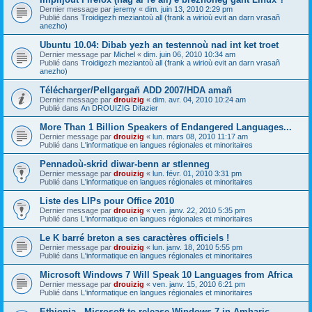
Dernier message par
jeremy
«
dim. juin 13, 2010 2:29 pm
Publié dans
Troidigezh meziantoù all (frank a wirioù evit an darn vrasañ
anezho)
Ubuntu 10.04: Dibab yezh an testennoù nad int ket troet
Dernier message par
Michel
«
dim. juin 06, 2010 10:34 am
Publié dans
Troidigezh meziantoù all (frank a wirioù evit an darn vrasañ
anezho)
Télécharger/Pellgargañ ADD 2007/HDA amañ
Dernier message par
drouizig
«
dim. avr. 04, 2010 10:24 am
Publié dans
An DROUIZIG Difazier
More Than 1 Billion Speakers of Endangered Languages...
Dernier message par
drouizig
«
lun. mars 08, 2010 11:17 am
Publié dans
L'informatique en langues régionales et minoritaires
Pennadoù-skrid diwar-benn ar stlenneg
Dernier message par
drouizig
«
lun. févr. 01, 2010 3:31 pm
Publié dans
L'informatique en langues régionales et minoritaires
Liste des LIPs pour Office 2010
Dernier message par
drouizig
«
ven. janv. 22, 2010 5:35 pm
Publié dans
L'informatique en langues régionales et minoritaires
Le K barré breton a ses caractères officiels !
Dernier message par
drouizig
«
lun. janv. 18, 2010 5:55 pm
Publié dans
L'informatique en langues régionales et minoritaires
Microsoft Windows 7 Will Speak 10 Languages from Africa
Dernier message par
drouizig
«
ven. janv. 15, 2010 6:21 pm
Publié dans
L'informatique en langues régionales et minoritaires
Ethiopia - Microsoft to release Windows 7 in Amharic