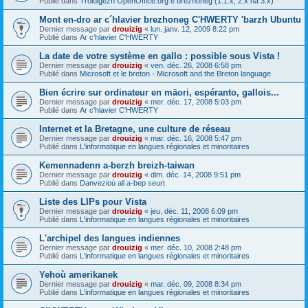
Publié dans
Troidigezh OpenOffice.org e brezhoneg (1.1.x, 2.x ha 3.x)
Mont en-dro ar c´hlavier brezhoneg C'HWERTY 'barzh Ubuntu
Dernier message par
drouizig
«
lun. janv. 12, 2009 8:22 pm
Publié dans
Ar c'hlavier C'HWERTY
La date de votre système en gallo : possible sous Vista !
Dernier message par
drouizig
«
ven. déc. 26, 2008 6:58 pm
Publié dans
Microsoft et le breton - Microsoft and the Breton language
Bien écrire sur ordinateur en māori, espéranto, gallois...
Dernier message par
drouizig
«
mer. déc. 17, 2008 5:03 pm
Publié dans
Ar c'hlavier C'HWERTY
Internet et la Bretagne, une culture de réseau
Dernier message par
drouizig
«
mar. déc. 16, 2008 5:47 pm
Publié dans
L'informatique en langues régionales et minoritaires
Kemennadenn a-berzh breizh-taiwan
Dernier message par
drouizig
«
dim. déc. 14, 2008 9:51 pm
Publié dans
Danvezioù all a-bep seurt
Liste des LIPs pour Vista
Dernier message par
drouizig
«
jeu. déc. 11, 2008 6:09 pm
Publié dans
L'informatique en langues régionales et minoritaires
L'archipel des langues indiennes
Dernier message par
drouizig
«
mer. déc. 10, 2008 2:48 pm
Publié dans
L'informatique en langues régionales et minoritaires
Yehoù amerikanek
Dernier message par
drouizig
«
mar. déc. 09, 2008 8:34 pm
Publié dans
L'informatique en langues régionales et minoritaires