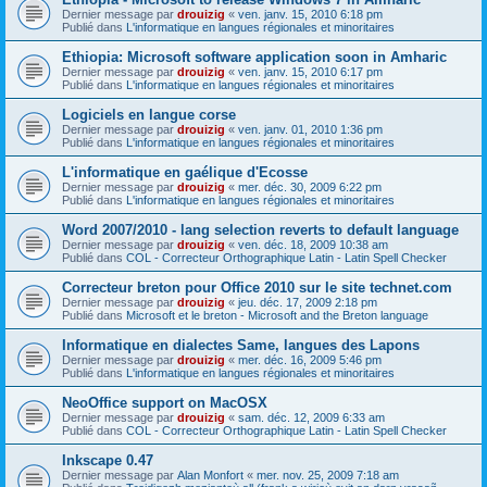
Dernier message par
drouizig
«
ven. janv. 15, 2010 6:18 pm
Publié dans
L'informatique en langues régionales et minoritaires
Ethiopia: Microsoft software application soon in Amharic
Dernier message par
drouizig
«
ven. janv. 15, 2010 6:17 pm
Publié dans
L'informatique en langues régionales et minoritaires
Logiciels en langue corse
Dernier message par
drouizig
«
ven. janv. 01, 2010 1:36 pm
Publié dans
L'informatique en langues régionales et minoritaires
L'informatique en gaélique d'Ecosse
Dernier message par
drouizig
«
mer. déc. 30, 2009 6:22 pm
Publié dans
L'informatique en langues régionales et minoritaires
Word 2007/2010 - lang selection reverts to default language
Dernier message par
drouizig
«
ven. déc. 18, 2009 10:38 am
Publié dans
COL - Correcteur Orthographique Latin - Latin Spell Checker
Correcteur breton pour Office 2010 sur le site technet.com
Dernier message par
drouizig
«
jeu. déc. 17, 2009 2:18 pm
Publié dans
Microsoft et le breton - Microsoft and the Breton language
Informatique en dialectes Same, langues des Lapons
Dernier message par
drouizig
«
mer. déc. 16, 2009 5:46 pm
Publié dans
L'informatique en langues régionales et minoritaires
NeoOffice support on MacOSX
Dernier message par
drouizig
«
sam. déc. 12, 2009 6:33 am
Publié dans
COL - Correcteur Orthographique Latin - Latin Spell Checker
Inkscape 0.47
Dernier message par
Alan Monfort
«
mer. nov. 25, 2009 7:18 am