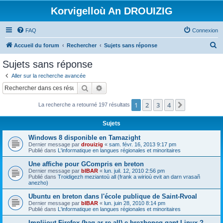
Korvigelloù An DROUIZIG
FAQ
Connexion
R
Accueil du forum
Rechercher
Sujets sans réponse
e
Sujets sans réponse
c
Aller sur la recherche avancée
h
Rechercher
Recherche avancée
e
1
2
3
4
Suivant
La recherche a retourné 197 résultats
r
c
Sujets
h
Windows 8 disponible en Tamazight
e
Dernier message par
drouizig
«
sam. févr. 16, 2013 9:17 pm
Publié dans
L'informatique en langues régionales et minoritaires
r
Une affiche pour GCompris en breton
Dernier message par
bIBAR
«
lun. juil. 12, 2010 2:56 pm
Publié dans
Troidigezh meziantoù all (frank a wirioù evit an darn vrasañ
anezho)
Ubuntu en breton dans l'école publique de Saint-Rvoal
Dernier message par
bIBAR
«
lun. juin 28, 2010 8:14 pm
Publié dans
L'informatique en langues régionales et minoritaires
Implijout Firefox (hag ar re all) e brezhoneg gant Linux ?