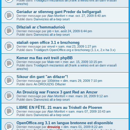
Publié dans
Troidigezh meziantoù all (frank a wirioù evit an darn vrasañ
anezho)
Geriadur ar stlenneg gant Preder da bellgargañ
Dernier message par
Alan Monfort
«
mar. oct. 27, 2009 8:40 am
Publié dans
Danvezioù all a-bep seurt
Difaziañ ar c'hemmadurioù
Dernier message par
job
«
lun. août 24, 2009 6:44 pm
Publié dans
Danvezioù all a-bep seurt
staliañ open office 3.1 e brezhoneg
Dernier message par
envel
«
sam. mai 23, 2009 1:27 pm
Publié dans
Troidigezh OpenOffice.org e brezhoneg (1.1.x, 2.x ha 3.x)
Kemer ma flas evit treiñ phpBB
Dernier message par
Malo-net
«
mer. avr. 15, 2009 10:15 pm
Publié dans
Troidigezh meziantoù all (frank a wirioù evit an darn vrasañ
anezho)
Sikour din gant "an difazer"!
Dernier message par
100drine
«
dim. mars 29, 2009 7:10 pm
Publié dans
An DROUIZIG Difazier
An Drouizig war France 3 gant Red an Amzer
Dernier message par
Alan Monfort
«
mer. mars 18, 2009 9:12 am
Publié dans
Danvezioù all a-bep seurt
LIBRE EN FÊTE. 21 mars au Triskell de Ploeren
Dernier message par
Alan Monfort
«
sam. mars 07, 2009 10:43 am
Publié dans
Danvezioù all a-bep seurt
OpenOffice.org 3.1 en langue bretonne est disponible
Dernier message par
drouizig
«
dim. mars 01, 2009 8:22 am