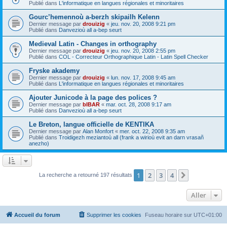
Publié dans
L'informatique en langues régionales et minoritaires
Gourc’hemennoù a-berzh skipailh Kelenn
Dernier message par
drouizig
«
jeu. nov. 20, 2008 9:21 pm
Publié dans
Danvezioù all a-bep seurt
Medieval Latin - Changes in orthography
Dernier message par
drouizig
«
jeu. nov. 20, 2008 2:55 pm
Publié dans
COL - Correcteur Orthographique Latin - Latin Spell Checker
Fryske akademy
Dernier message par
drouizig
«
lun. nov. 17, 2008 9:45 am
Publié dans
L'informatique en langues régionales et minoritaires
Ajouter Junicode à la page des polices ?
Dernier message par
bIBAR
«
mar. oct. 28, 2008 9:17 am
Publié dans
Danvezioù all a-bep seurt
Le Breton, langue officielle de KENTIKA
Dernier message par
Alan Monfort
«
mer. oct. 22, 2008 9:35 am
Publié dans
Troidigezh meziantoù all (frank a wirioù evit an darn vrasañ
anezho)
1
2
3
4
Suivant
La recherche a retourné 197 résultats
Aller
Accueil du forum
Supprimer les cookies
Fuseau horaire sur
UTC+01:00