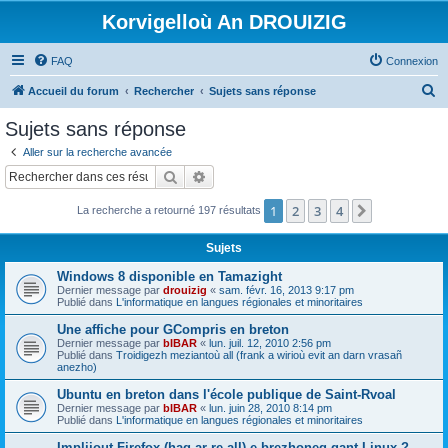
Korvigelloù An DROUIZIG
FAQ
Connexion
R
Accueil du forum
Rechercher
Sujets sans réponse
e
Sujets sans réponse
c
Aller sur la recherche avancée
h
Rechercher
Recherche avancée
e
1
2
3
4
Suivant
La recherche a retourné 197 résultats
r
c
Sujets
h
Windows 8 disponible en Tamazight
e
Dernier message par
drouizig
«
sam. févr. 16, 2013 9:17 pm
Publié dans
L'informatique en langues régionales et minoritaires
r
Une affiche pour GCompris en breton
Dernier message par
bIBAR
«
lun. juil. 12, 2010 2:56 pm
Publié dans
Troidigezh meziantoù all (frank a wirioù evit an darn vrasañ
anezho)
Ubuntu en breton dans l'école publique de Saint-Rvoal
Dernier message par
bIBAR
«
lun. juin 28, 2010 8:14 pm
Publié dans
L'informatique en langues régionales et minoritaires
Implijout Firefox (hag ar re all) e brezhoneg gant Linux ?