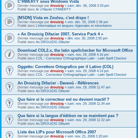
C’HWERTY sous Windows Vista
Dernier message par
drouizig
«
sam. déc. 06, 2008 3:33 pm
Publié dans
Ar c'hlavier C'HWERTY
[MSDN] Vista en Zoulou, c'est dispo !
Dernier message par
drouizig
«
ven. déc. 05, 2008 2:36 pm
Publié dans
L'informatique en langues régionales et minoritaires
« An Drouizig Difazier 2007, Service Pack 4 »
Dernier message par
drouizig
«
dim. nov. 30, 2008 2:55 pm
Publié dans
An DROUIZIG Difazier
Download COL2.x, the latin spellchecker for Microsoft Office
Dernier message par
drouizig
«
sam. nov. 29, 2008 4:16 pm
Publié dans
COL - Correcteur Orthographique Latin - Latin Spell Checker
Oggetto: Correttore Ortografico per il Latino (COL)
Dernier message par
drouizig
«
sam. nov. 29, 2008 4:14 pm
Publié dans
COL - Correcteur Orthographique Latin - Latin Spell Checker
An Drouizig Difazier - Daveoù - Références
Dernier message par
drouizig
«
sam. nov. 29, 2008 11:47 am
Publié dans
An DROUIZIG Difazier
Que faire si le correcteur est ou devient inactif ?
Dernier message par
drouizig
«
sam. nov. 29, 2008 11:34 am
Publié dans
An DROUIZIG Difazier
Que faire si la langue d'édition ne se maintient pas ?
Dernier message par
drouizig
«
sam. nov. 29, 2008 11:32 am
Publié dans
An DROUIZIG Difazier
Liste des LIPs pour Microsoft Office 2007
Dernier message par
drouizig
«
ven. nov. 21, 2008 1:20 pm