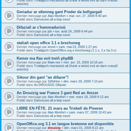
Publié dans
Troidigezh meziantoù all (frank a wirioù evit an darn vrasañ
anezho)
Geriadur ar stlenneg gant Preder da bellgargañ
Dernier message par
Alan Monfort
«
mar. oct. 27, 2009 8:40 am
Publié dans
Danvezioù all a-bep seurt
Difaziañ ar c'hemmadurioù
Dernier message par
job
«
lun. août 24, 2009 6:44 pm
Publié dans
Danvezioù all a-bep seurt
staliañ open office 3.1 e brezhoneg
Dernier message par
envel
«
sam. mai 23, 2009 1:27 pm
Publié dans
Troidigezh OpenOffice.org e brezhoneg (1.1.x, 2.x ha 3.x)
Kemer ma flas evit treiñ phpBB
Dernier message par
Malo-net
«
mer. avr. 15, 2009 10:15 pm
Publié dans
Troidigezh meziantoù all (frank a wirioù evit an darn vrasañ
anezho)
Sikour din gant "an difazer"!
Dernier message par
100drine
«
dim. mars 29, 2009 7:10 pm
Publié dans
An DROUIZIG Difazier
An Drouizig war France 3 gant Red an Amzer
Dernier message par
Alan Monfort
«
mer. mars 18, 2009 9:12 am
Publié dans
Danvezioù all a-bep seurt
LIBRE EN FÊTE. 21 mars au Triskell de Ploeren
Dernier message par
Alan Monfort
«
sam. mars 07, 2009 10:43 am
Publié dans
Danvezioù all a-bep seurt
OpenOffice.org 3.1 en langue bretonne est disponible
Dernier message par
drouizig
«
dim. mars 01, 2009 8:22 am