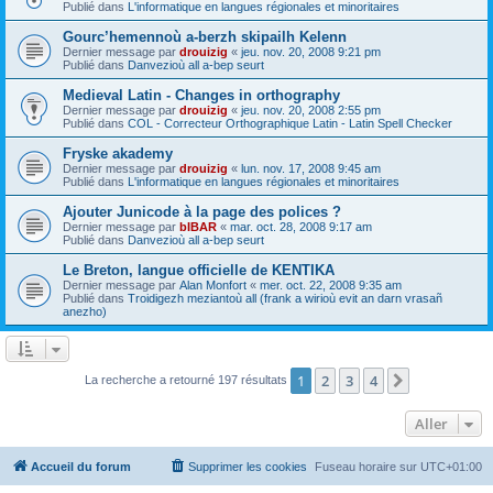
Publié dans
L'informatique en langues régionales et minoritaires
Gourc’hemennoù a-berzh skipailh Kelenn
Dernier message par
drouizig
«
jeu. nov. 20, 2008 9:21 pm
Publié dans
Danvezioù all a-bep seurt
Medieval Latin - Changes in orthography
Dernier message par
drouizig
«
jeu. nov. 20, 2008 2:55 pm
Publié dans
COL - Correcteur Orthographique Latin - Latin Spell Checker
Fryske akademy
Dernier message par
drouizig
«
lun. nov. 17, 2008 9:45 am
Publié dans
L'informatique en langues régionales et minoritaires
Ajouter Junicode à la page des polices ?
Dernier message par
bIBAR
«
mar. oct. 28, 2008 9:17 am
Publié dans
Danvezioù all a-bep seurt
Le Breton, langue officielle de KENTIKA
Dernier message par
Alan Monfort
«
mer. oct. 22, 2008 9:35 am
Publié dans
Troidigezh meziantoù all (frank a wirioù evit an darn vrasañ
anezho)
1
2
3
4
Suivant
La recherche a retourné 197 résultats
Aller
Accueil du forum
Supprimer les cookies
Fuseau horaire sur
UTC+01:00