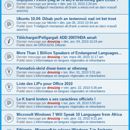
Dernier message par
jeremy
«
dim. juin 13, 2010 2:29 pm
Publié dans
Troidigezh meziantoù all (frank a wirioù evit an darn vrasañ
anezho)
Ubuntu 10.04: Dibab yezh an testennoù nad int ket troet
Dernier message par
Michel
«
dim. juin 06, 2010 10:34 am
Publié dans
Troidigezh meziantoù all (frank a wirioù evit an darn vrasañ
anezho)
Télécharger/Pellgargañ ADD 2007/HDA amañ
Dernier message par
drouizig
«
dim. avr. 04, 2010 10:24 am
Publié dans
An DROUIZIG Difazier
More Than 1 Billion Speakers of Endangered Languages...
Dernier message par
drouizig
«
lun. mars 08, 2010 11:17 am
Publié dans
L'informatique en langues régionales et minoritaires
Pennadoù-skrid diwar-benn ar stlenneg
Dernier message par
drouizig
«
lun. févr. 01, 2010 3:31 pm
Publié dans
L'informatique en langues régionales et minoritaires
Liste des LIPs pour Office 2010
Dernier message par
drouizig
«
ven. janv. 22, 2010 5:35 pm
Publié dans
L'informatique en langues régionales et minoritaires
Le K barré breton a ses caractères officiels !
Dernier message par
drouizig
«
lun. janv. 18, 2010 5:55 pm
Publié dans
L'informatique en langues régionales et minoritaires
Microsoft Windows 7 Will Speak 10 Languages from Africa
Dernier message par
drouizig
«
ven. janv. 15, 2010 6:21 pm
Publié dans
L'informatique en langues régionales et minoritaires
Ethiopia - Microsoft to release Windows 7 in Amharic