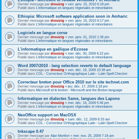
Dernier message par
drouizig
«
ven. janv. 15, 2010 6:18 pm
Publié dans
L'informatique en langues régionales et minoritaires
Ethiopia: Microsoft software application soon in Amharic
Dernier message par
drouizig
«
ven. janv. 15, 2010 6:17 pm
Publié dans
L'informatique en langues régionales et minoritaires
Logiciels en langue corse
Dernier message par
drouizig
«
ven. janv. 01, 2010 1:36 pm
Publié dans
L'informatique en langues régionales et minoritaires
L'informatique en gaélique d'Ecosse
Dernier message par
drouizig
«
mer. déc. 30, 2009 6:22 pm
Publié dans
L'informatique en langues régionales et minoritaires
Word 2007/2010 - lang selection reverts to default language
Dernier message par
drouizig
«
ven. déc. 18, 2009 10:38 am
Publié dans
COL - Correcteur Orthographique Latin - Latin Spell Checker
Correcteur breton pour Office 2010 sur le site technet.com
Dernier message par
drouizig
«
jeu. déc. 17, 2009 2:18 pm
Publié dans
Microsoft et le breton - Microsoft and the Breton language
Informatique en dialectes Same, langues des Lapons
Dernier message par
drouizig
«
mer. déc. 16, 2009 5:46 pm
Publié dans
L'informatique en langues régionales et minoritaires
NeoOffice support on MacOSX
Dernier message par
drouizig
«
sam. déc. 12, 2009 6:33 am
Publié dans
COL - Correcteur Orthographique Latin - Latin Spell Checker
Inkscape 0.47
Dernier message par
Alan Monfort
«
mer. nov. 25, 2009 7:18 am