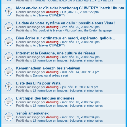
Publié dans
Troidigezh OpenOffice.org e brezhoneg (1.1.x, 2.x ha 3.x)
Mont en-dro ar c´hlavier brezhoneg C'HWERTY 'barzh Ubuntu
Dernier message par
drouizig
«
lun. janv. 12, 2009 8:22 pm
Publié dans
Ar c'hlavier C'HWERTY
La date de votre système en gallo : possible sous Vista !
Dernier message par
drouizig
«
ven. déc. 26, 2008 6:58 pm
Publié dans
Microsoft et le breton - Microsoft and the Breton language
Bien écrire sur ordinateur en māori, espéranto, gallois...
Dernier message par
drouizig
«
mer. déc. 17, 2008 5:03 pm
Publié dans
Ar c'hlavier C'HWERTY
Internet et la Bretagne, une culture de réseau
Dernier message par
drouizig
«
mar. déc. 16, 2008 5:47 pm
Publié dans
L'informatique en langues régionales et minoritaires
Kemennadenn a-berzh breizh-taiwan
Dernier message par
drouizig
«
dim. déc. 14, 2008 9:51 pm
Publié dans
Danvezioù all a-bep seurt
Liste des LIPs pour Vista
Dernier message par
drouizig
«
jeu. déc. 11, 2008 6:09 pm
Publié dans
L'informatique en langues régionales et minoritaires
L'archipel des langues indiennes
Dernier message par
drouizig
«
mer. déc. 10, 2008 2:48 pm
Publié dans
L'informatique en langues régionales et minoritaires
Yehoù amerikanek
Dernier message par
drouizig
«
mar. déc. 09, 2008 8:34 pm
Publié dans
L'informatique en langues régionales et minoritaires