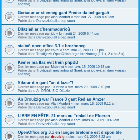
Publié dans
Troidigezh meziantoù all (frank a wirioù evit an darn vrasañ
anezho)
Geriadur ar stlenneg gant Preder da bellgargañ
Dernier message par
Alan Monfort
«
mar. oct. 27, 2009 8:40 am
Publié dans
Danvezioù all a-bep seurt
Difaziañ ar c'hemmadurioù
Dernier message par
job
«
lun. août 24, 2009 6:44 pm
Publié dans
Danvezioù all a-bep seurt
staliañ open office 3.1 e brezhoneg
Dernier message par
envel
«
sam. mai 23, 2009 1:27 pm
Publié dans
Troidigezh OpenOffice.org e brezhoneg (1.1.x, 2.x ha 3.x)
Kemer ma flas evit treiñ phpBB
Dernier message par
Malo-net
«
mer. avr. 15, 2009 10:15 pm
Publié dans
Troidigezh meziantoù all (frank a wirioù evit an darn vrasañ
anezho)
Sikour din gant "an difazer"!
Dernier message par
100drine
«
dim. mars 29, 2009 7:10 pm
Publié dans
An DROUIZIG Difazier
An Drouizig war France 3 gant Red an Amzer
Dernier message par
Alan Monfort
«
mer. mars 18, 2009 9:12 am
Publié dans
Danvezioù all a-bep seurt
LIBRE EN FÊTE. 21 mars au Triskell de Ploeren
Dernier message par
Alan Monfort
«
sam. mars 07, 2009 10:43 am
Publié dans
Danvezioù all a-bep seurt
OpenOffice.org 3.1 en langue bretonne est disponible
Dernier message par
drouizig
«
dim. mars 01, 2009 8:22 am