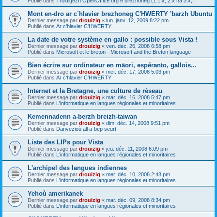
Publié dans
Troidigezh OpenOffice.org e brezhoneg (1.1.x, 2.x ha 3.x)
Mont en-dro ar c´hlavier brezhoneg C'HWERTY 'barzh Ubuntu
Dernier message par
drouizig
«
lun. janv. 12, 2009 8:22 pm
Publié dans
Ar c'hlavier C'HWERTY
La date de votre système en gallo : possible sous Vista !
Dernier message par
drouizig
«
ven. déc. 26, 2008 6:58 pm
Publié dans
Microsoft et le breton - Microsoft and the Breton language
Bien écrire sur ordinateur en māori, espéranto, gallois...
Dernier message par
drouizig
«
mer. déc. 17, 2008 5:03 pm
Publié dans
Ar c'hlavier C'HWERTY
Internet et la Bretagne, une culture de réseau
Dernier message par
drouizig
«
mar. déc. 16, 2008 5:47 pm
Publié dans
L'informatique en langues régionales et minoritaires
Kemennadenn a-berzh breizh-taiwan
Dernier message par
drouizig
«
dim. déc. 14, 2008 9:51 pm
Publié dans
Danvezioù all a-bep seurt
Liste des LIPs pour Vista
Dernier message par
drouizig
«
jeu. déc. 11, 2008 6:09 pm
Publié dans
L'informatique en langues régionales et minoritaires
L'archipel des langues indiennes
Dernier message par
drouizig
«
mer. déc. 10, 2008 2:48 pm
Publié dans
L'informatique en langues régionales et minoritaires
Yehoù amerikanek
Dernier message par
drouizig
«
mar. déc. 09, 2008 8:34 pm
Publié dans
L'informatique en langues régionales et minoritaires