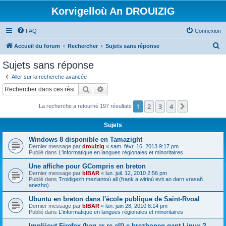
Korvigelloù An DROUIZIG
FAQ
Connexion
R
Accueil du forum
Rechercher
Sujets sans réponse
e
Sujets sans réponse
c
Aller sur la recherche avancée
h
Rechercher
Recherche avancée
e
1
2
3
4
Suivant
La recherche a retourné 197 résultats
r
c
Sujets
h
Windows 8 disponible en Tamazight
e
Dernier message par
drouizig
«
sam. févr. 16, 2013 9:17 pm
Publié dans
L'informatique en langues régionales et minoritaires
r
Une affiche pour GCompris en breton
Dernier message par
bIBAR
«
lun. juil. 12, 2010 2:56 pm
Publié dans
Troidigezh meziantoù all (frank a wirioù evit an darn vrasañ
anezho)
Ubuntu en breton dans l'école publique de Saint-Rvoal
Dernier message par
bIBAR
«
lun. juin 28, 2010 8:14 pm
Publié dans
L'informatique en langues régionales et minoritaires
Implijout Firefox (hag ar re all) e brezhoneg gant Linux ?