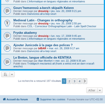
Publié dans
L'informatique en langues régionales et minoritaires
Gourc’hemennoù a-berzh skipailh Kelenn
Dernier message par
drouizig
«
jeu. nov. 20, 2008 9:21 pm
Publié dans
Danvezioù all a-bep seurt
Medieval Latin - Changes in orthography
Dernier message par
drouizig
«
jeu. nov. 20, 2008 2:55 pm
Publié dans
COL - Correcteur Orthographique Latin - Latin Spell Checker
Fryske akademy
Dernier message par
drouizig
«
lun. nov. 17, 2008 9:45 am
Publié dans
L'informatique en langues régionales et minoritaires
Ajouter Junicode à la page des polices ?
Dernier message par
bIBAR
«
mar. oct. 28, 2008 9:17 am
Publié dans
Danvezioù all a-bep seurt
Le Breton, langue officielle de KENTIKA
Dernier message par
Alan Monfort
«
mer. oct. 22, 2008 9:35 am
Publié dans
Troidigezh meziantoù all (frank a wirioù evit an darn vrasañ
anezho)
1
2
3
4
Suivant
La recherche a retourné 197 résultats
Aller
Accueil du forum
Supprimer les cookies
Fuseau horaire sur
UTC+01:00