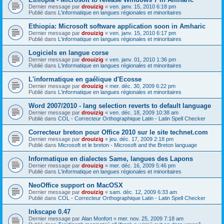
Dernier message par
drouizig
«
ven. janv. 15, 2010 6:18 pm
Publié dans
L'informatique en langues régionales et minoritaires
Ethiopia: Microsoft software application soon in Amharic
Dernier message par
drouizig
«
ven. janv. 15, 2010 6:17 pm
Publié dans
L'informatique en langues régionales et minoritaires
Logiciels en langue corse
Dernier message par
drouizig
«
ven. janv. 01, 2010 1:36 pm
Publié dans
L'informatique en langues régionales et minoritaires
L'informatique en gaélique d'Ecosse
Dernier message par
drouizig
«
mer. déc. 30, 2009 6:22 pm
Publié dans
L'informatique en langues régionales et minoritaires
Word 2007/2010 - lang selection reverts to default language
Dernier message par
drouizig
«
ven. déc. 18, 2009 10:38 am
Publié dans
COL - Correcteur Orthographique Latin - Latin Spell Checker
Correcteur breton pour Office 2010 sur le site technet.com
Dernier message par
drouizig
«
jeu. déc. 17, 2009 2:18 pm
Publié dans
Microsoft et le breton - Microsoft and the Breton language
Informatique en dialectes Same, langues des Lapons
Dernier message par
drouizig
«
mer. déc. 16, 2009 5:46 pm
Publié dans
L'informatique en langues régionales et minoritaires
NeoOffice support on MacOSX
Dernier message par
drouizig
«
sam. déc. 12, 2009 6:33 am
Publié dans
COL - Correcteur Orthographique Latin - Latin Spell Checker
Inkscape 0.47
Dernier message par
Alan Monfort
«
mer. nov. 25, 2009 7:18 am