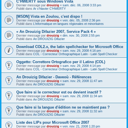
C’HWERTY sous Windows Vista
Dernier message par
drouizig
«
sam. déc. 06, 2008 3:33 pm
Publié dans
Ar c'hlavier C'HWERTY
[MSDN] Vista en Zoulou, c'est dispo !
Dernier message par
drouizig
«
ven. déc. 05, 2008 2:36 pm
Publié dans
L'informatique en langues régionales et minoritaires
« An Drouizig Difazier 2007, Service Pack 4 »
Dernier message par
drouizig
«
dim. nov. 30, 2008 2:55 pm
Publié dans
An DROUIZIG Difazier
Download COL2.x, the latin spellchecker for Microsoft Office
Dernier message par
drouizig
«
sam. nov. 29, 2008 4:16 pm
Publié dans
COL - Correcteur Orthographique Latin - Latin Spell Checker
Oggetto: Correttore Ortografico per il Latino (COL)
Dernier message par
drouizig
«
sam. nov. 29, 2008 4:14 pm
Publié dans
COL - Correcteur Orthographique Latin - Latin Spell Checker
An Drouizig Difazier - Daveoù - Références
Dernier message par
drouizig
«
sam. nov. 29, 2008 11:47 am
Publié dans
An DROUIZIG Difazier
Que faire si le correcteur est ou devient inactif ?
Dernier message par
drouizig
«
sam. nov. 29, 2008 11:34 am
Publié dans
An DROUIZIG Difazier
Que faire si la langue d'édition ne se maintient pas ?
Dernier message par
drouizig
«
sam. nov. 29, 2008 11:32 am
Publié dans
An DROUIZIG Difazier
Liste des LIPs pour Microsoft Office 2007
Dernier message par
drouizig
«
ven. nov. 21, 2008 1:20 pm