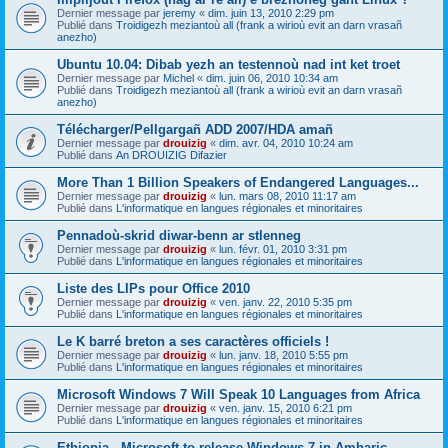
Dernier message par
jeremy
«
dim. juin 13, 2010 2:29 pm
Publié dans
Troidigezh meziantoù all (frank a wirioù evit an darn vrasañ
anezho)
Ubuntu 10.04: Dibab yezh an testennoù nad int ket troet
Dernier message par
Michel
«
dim. juin 06, 2010 10:34 am
Publié dans
Troidigezh meziantoù all (frank a wirioù evit an darn vrasañ
anezho)
Télécharger/Pellgargañ ADD 2007/HDA amañ
Dernier message par
drouizig
«
dim. avr. 04, 2010 10:24 am
Publié dans
An DROUIZIG Difazier
More Than 1 Billion Speakers of Endangered Languages...
Dernier message par
drouizig
«
lun. mars 08, 2010 11:17 am
Publié dans
L'informatique en langues régionales et minoritaires
Pennadoù-skrid diwar-benn ar stlenneg
Dernier message par
drouizig
«
lun. févr. 01, 2010 3:31 pm
Publié dans
L'informatique en langues régionales et minoritaires
Liste des LIPs pour Office 2010
Dernier message par
drouizig
«
ven. janv. 22, 2010 5:35 pm
Publié dans
L'informatique en langues régionales et minoritaires
Le K barré breton a ses caractères officiels !
Dernier message par
drouizig
«
lun. janv. 18, 2010 5:55 pm
Publié dans
L'informatique en langues régionales et minoritaires
Microsoft Windows 7 Will Speak 10 Languages from Africa
Dernier message par
drouizig
«
ven. janv. 15, 2010 6:21 pm
Publié dans
L'informatique en langues régionales et minoritaires
Ethiopia - Microsoft to release Windows 7 in Amharic