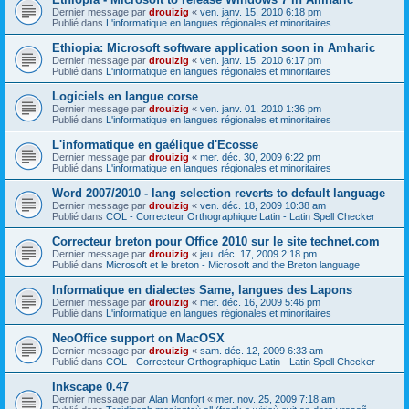
Dernier message par
drouizig
«
ven. janv. 15, 2010 6:18 pm
Publié dans
L'informatique en langues régionales et minoritaires
Ethiopia: Microsoft software application soon in Amharic
Dernier message par
drouizig
«
ven. janv. 15, 2010 6:17 pm
Publié dans
L'informatique en langues régionales et minoritaires
Logiciels en langue corse
Dernier message par
drouizig
«
ven. janv. 01, 2010 1:36 pm
Publié dans
L'informatique en langues régionales et minoritaires
L'informatique en gaélique d'Ecosse
Dernier message par
drouizig
«
mer. déc. 30, 2009 6:22 pm
Publié dans
L'informatique en langues régionales et minoritaires
Word 2007/2010 - lang selection reverts to default language
Dernier message par
drouizig
«
ven. déc. 18, 2009 10:38 am
Publié dans
COL - Correcteur Orthographique Latin - Latin Spell Checker
Correcteur breton pour Office 2010 sur le site technet.com
Dernier message par
drouizig
«
jeu. déc. 17, 2009 2:18 pm
Publié dans
Microsoft et le breton - Microsoft and the Breton language
Informatique en dialectes Same, langues des Lapons
Dernier message par
drouizig
«
mer. déc. 16, 2009 5:46 pm
Publié dans
L'informatique en langues régionales et minoritaires
NeoOffice support on MacOSX
Dernier message par
drouizig
«
sam. déc. 12, 2009 6:33 am
Publié dans
COL - Correcteur Orthographique Latin - Latin Spell Checker
Inkscape 0.47
Dernier message par
Alan Monfort
«
mer. nov. 25, 2009 7:18 am