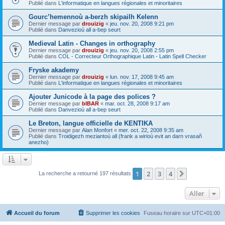
Publié dans
L'informatique en langues régionales et minoritaires
Gourc’hemennoù a-berzh skipailh Kelenn
Dernier message par
drouizig
«
jeu. nov. 20, 2008 9:21 pm
Publié dans
Danvezioù all a-bep seurt
Medieval Latin - Changes in orthography
Dernier message par
drouizig
«
jeu. nov. 20, 2008 2:55 pm
Publié dans
COL - Correcteur Orthographique Latin - Latin Spell Checker
Fryske akademy
Dernier message par
drouizig
«
lun. nov. 17, 2008 9:45 am
Publié dans
L'informatique en langues régionales et minoritaires
Ajouter Junicode à la page des polices ?
Dernier message par
bIBAR
«
mar. oct. 28, 2008 9:17 am
Publié dans
Danvezioù all a-bep seurt
Le Breton, langue officielle de KENTIKA
Dernier message par
Alan Monfort
«
mer. oct. 22, 2008 9:35 am
Publié dans
Troidigezh meziantoù all (frank a wirioù evit an darn vrasañ
anezho)
1
2
3
4
Suivant
La recherche a retourné 197 résultats
Aller
Accueil du forum
Supprimer les cookies
Fuseau horaire sur
UTC+01:00