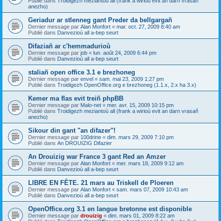
Publié dans
Troidigezh meziantoù all (frank a wirioù evit an darn vrasañ
anezho)
Geriadur ar stlenneg gant Preder da bellgargañ
Dernier message par
Alan Monfort
«
mar. oct. 27, 2009 8:40 am
Publié dans
Danvezioù all a-bep seurt
Difaziañ ar c'hemmadurioù
Dernier message par
job
«
lun. août 24, 2009 6:44 pm
Publié dans
Danvezioù all a-bep seurt
staliañ open office 3.1 e brezhoneg
Dernier message par
envel
«
sam. mai 23, 2009 1:27 pm
Publié dans
Troidigezh OpenOffice.org e brezhoneg (1.1.x, 2.x ha 3.x)
Kemer ma flas evit treiñ phpBB
Dernier message par
Malo-net
«
mer. avr. 15, 2009 10:15 pm
Publié dans
Troidigezh meziantoù all (frank a wirioù evit an darn vrasañ
anezho)
Sikour din gant "an difazer"!
Dernier message par
100drine
«
dim. mars 29, 2009 7:10 pm
Publié dans
An DROUIZIG Difazier
An Drouizig war France 3 gant Red an Amzer
Dernier message par
Alan Monfort
«
mer. mars 18, 2009 9:12 am
Publié dans
Danvezioù all a-bep seurt
LIBRE EN FÊTE. 21 mars au Triskell de Ploeren
Dernier message par
Alan Monfort
«
sam. mars 07, 2009 10:43 am
Publié dans
Danvezioù all a-bep seurt
OpenOffice.org 3.1 en langue bretonne est disponible
Dernier message par
drouizig
«
dim. mars 01, 2009 8:22 am