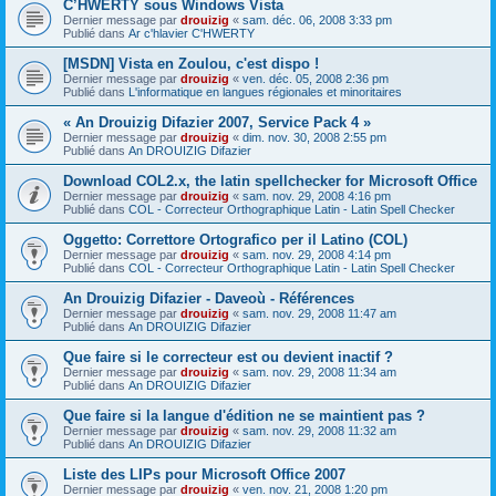
C’HWERTY sous Windows Vista
Dernier message par
drouizig
«
sam. déc. 06, 2008 3:33 pm
Publié dans
Ar c'hlavier C'HWERTY
[MSDN] Vista en Zoulou, c'est dispo !
Dernier message par
drouizig
«
ven. déc. 05, 2008 2:36 pm
Publié dans
L'informatique en langues régionales et minoritaires
« An Drouizig Difazier 2007, Service Pack 4 »
Dernier message par
drouizig
«
dim. nov. 30, 2008 2:55 pm
Publié dans
An DROUIZIG Difazier
Download COL2.x, the latin spellchecker for Microsoft Office
Dernier message par
drouizig
«
sam. nov. 29, 2008 4:16 pm
Publié dans
COL - Correcteur Orthographique Latin - Latin Spell Checker
Oggetto: Correttore Ortografico per il Latino (COL)
Dernier message par
drouizig
«
sam. nov. 29, 2008 4:14 pm
Publié dans
COL - Correcteur Orthographique Latin - Latin Spell Checker
An Drouizig Difazier - Daveoù - Références
Dernier message par
drouizig
«
sam. nov. 29, 2008 11:47 am
Publié dans
An DROUIZIG Difazier
Que faire si le correcteur est ou devient inactif ?
Dernier message par
drouizig
«
sam. nov. 29, 2008 11:34 am
Publié dans
An DROUIZIG Difazier
Que faire si la langue d'édition ne se maintient pas ?
Dernier message par
drouizig
«
sam. nov. 29, 2008 11:32 am
Publié dans
An DROUIZIG Difazier
Liste des LIPs pour Microsoft Office 2007
Dernier message par
drouizig
«
ven. nov. 21, 2008 1:20 pm