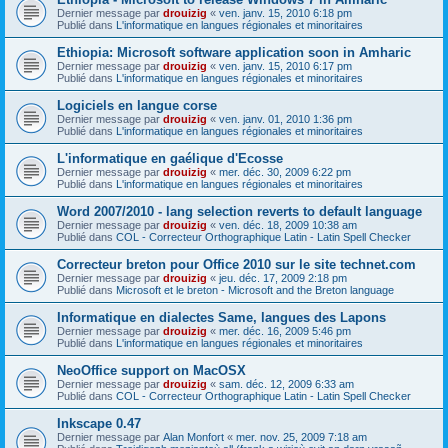
Dernier message par
drouizig
«
ven. janv. 15, 2010 6:18 pm
Publié dans
L'informatique en langues régionales et minoritaires
Ethiopia: Microsoft software application soon in Amharic
Dernier message par
drouizig
«
ven. janv. 15, 2010 6:17 pm
Publié dans
L'informatique en langues régionales et minoritaires
Logiciels en langue corse
Dernier message par
drouizig
«
ven. janv. 01, 2010 1:36 pm
Publié dans
L'informatique en langues régionales et minoritaires
L'informatique en gaélique d'Ecosse
Dernier message par
drouizig
«
mer. déc. 30, 2009 6:22 pm
Publié dans
L'informatique en langues régionales et minoritaires
Word 2007/2010 - lang selection reverts to default language
Dernier message par
drouizig
«
ven. déc. 18, 2009 10:38 am
Publié dans
COL - Correcteur Orthographique Latin - Latin Spell Checker
Correcteur breton pour Office 2010 sur le site technet.com
Dernier message par
drouizig
«
jeu. déc. 17, 2009 2:18 pm
Publié dans
Microsoft et le breton - Microsoft and the Breton language
Informatique en dialectes Same, langues des Lapons
Dernier message par
drouizig
«
mer. déc. 16, 2009 5:46 pm
Publié dans
L'informatique en langues régionales et minoritaires
NeoOffice support on MacOSX
Dernier message par
drouizig
«
sam. déc. 12, 2009 6:33 am
Publié dans
COL - Correcteur Orthographique Latin - Latin Spell Checker
Inkscape 0.47
Dernier message par
Alan Monfort
«
mer. nov. 25, 2009 7:18 am