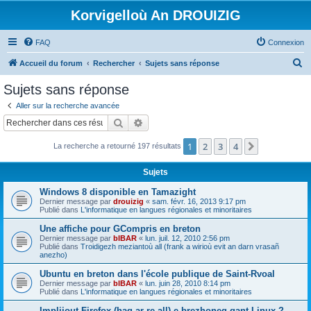
Korvigelloù An DROUIZIG
FAQ
Connexion
R
Accueil du forum
Rechercher
Sujets sans réponse
e
Sujets sans réponse
c
Aller sur la recherche avancée
h
Rechercher
Recherche avancée
e
1
2
3
4
Suivant
La recherche a retourné 197 résultats
r
c
Sujets
h
Windows 8 disponible en Tamazight
e
Dernier message par
drouizig
«
sam. févr. 16, 2013 9:17 pm
Publié dans
L'informatique en langues régionales et minoritaires
r
Une affiche pour GCompris en breton
Dernier message par
bIBAR
«
lun. juil. 12, 2010 2:56 pm
Publié dans
Troidigezh meziantoù all (frank a wirioù evit an darn vrasañ
anezho)
Ubuntu en breton dans l'école publique de Saint-Rvoal
Dernier message par
bIBAR
«
lun. juin 28, 2010 8:14 pm
Publié dans
L'informatique en langues régionales et minoritaires
Implijout Firefox (hag ar re all) e brezhoneg gant Linux ?