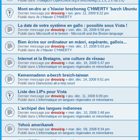
Publié dans
Troidigezh OpenOffice.org e brezhoneg (1.1.x, 2.x ha 3.x)
Mont en-dro ar c´hlavier brezhoneg C'HWERTY 'barzh Ubuntu
Dernier message par
drouizig
«
lun. janv. 12, 2009 8:22 pm
Publié dans
Ar c'hlavier C'HWERTY
La date de votre système en gallo : possible sous Vista !
Dernier message par
drouizig
«
ven. déc. 26, 2008 6:58 pm
Publié dans
Microsoft et le breton - Microsoft and the Breton language
Bien écrire sur ordinateur en māori, espéranto, gallois...
Dernier message par
drouizig
«
mer. déc. 17, 2008 5:03 pm
Publié dans
Ar c'hlavier C'HWERTY
Internet et la Bretagne, une culture de réseau
Dernier message par
drouizig
«
mar. déc. 16, 2008 5:47 pm
Publié dans
L'informatique en langues régionales et minoritaires
Kemennadenn a-berzh breizh-taiwan
Dernier message par
drouizig
«
dim. déc. 14, 2008 9:51 pm
Publié dans
Danvezioù all a-bep seurt
Liste des LIPs pour Vista
Dernier message par
drouizig
«
jeu. déc. 11, 2008 6:09 pm
Publié dans
L'informatique en langues régionales et minoritaires
L'archipel des langues indiennes
Dernier message par
drouizig
«
mer. déc. 10, 2008 2:48 pm
Publié dans
L'informatique en langues régionales et minoritaires
Yehoù amerikanek
Dernier message par
drouizig
«
mar. déc. 09, 2008 8:34 pm
Publié dans
L'informatique en langues régionales et minoritaires