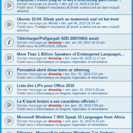
Dernier message par
jeremy
«
dim. juin 13, 2010 2:29 pm
Publié dans
Troidigezh meziantoù all (frank a wirioù evit an darn vrasañ
anezho)
Ubuntu 10.04: Dibab yezh an testennoù nad int ket troet
Dernier message par
Michel
«
dim. juin 06, 2010 10:34 am
Publié dans
Troidigezh meziantoù all (frank a wirioù evit an darn vrasañ
anezho)
Télécharger/Pellgargañ ADD 2007/HDA amañ
Dernier message par
drouizig
«
dim. avr. 04, 2010 10:24 am
Publié dans
An DROUIZIG Difazier
More Than 1 Billion Speakers of Endangered Languages...
Dernier message par
drouizig
«
lun. mars 08, 2010 11:17 am
Publié dans
L'informatique en langues régionales et minoritaires
Pennadoù-skrid diwar-benn ar stlenneg
Dernier message par
drouizig
«
lun. févr. 01, 2010 3:31 pm
Publié dans
L'informatique en langues régionales et minoritaires
Liste des LIPs pour Office 2010
Dernier message par
drouizig
«
ven. janv. 22, 2010 5:35 pm
Publié dans
L'informatique en langues régionales et minoritaires
Le K barré breton a ses caractères officiels !
Dernier message par
drouizig
«
lun. janv. 18, 2010 5:55 pm
Publié dans
L'informatique en langues régionales et minoritaires
Microsoft Windows 7 Will Speak 10 Languages from Africa
Dernier message par
drouizig
«
ven. janv. 15, 2010 6:21 pm
Publié dans
L'informatique en langues régionales et minoritaires
Ethiopia - Microsoft to release Windows 7 in Amharic