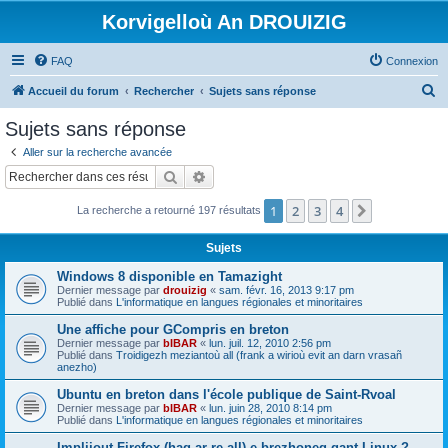
Korvigelloù An DROUIZIG
FAQ
Connexion
R
Accueil du forum
Rechercher
Sujets sans réponse
e
Sujets sans réponse
c
Aller sur la recherche avancée
h
Rechercher
Recherche avancée
e
1
2
3
4
Suivant
La recherche a retourné 197 résultats
r
c
Sujets
h
Windows 8 disponible en Tamazight
e
Dernier message par
drouizig
«
sam. févr. 16, 2013 9:17 pm
Publié dans
L'informatique en langues régionales et minoritaires
r
Une affiche pour GCompris en breton
Dernier message par
bIBAR
«
lun. juil. 12, 2010 2:56 pm
Publié dans
Troidigezh meziantoù all (frank a wirioù evit an darn vrasañ
anezho)
Ubuntu en breton dans l'école publique de Saint-Rvoal
Dernier message par
bIBAR
«
lun. juin 28, 2010 8:14 pm
Publié dans
L'informatique en langues régionales et minoritaires
Implijout Firefox (hag ar re all) e brezhoneg gant Linux ?