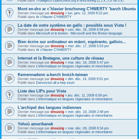
Publié dans
Troidigezh OpenOffice.org e brezhoneg (1.1.x, 2.x ha 3.x)
Mont en-dro ar c´hlavier brezhoneg C'HWERTY 'barzh Ubuntu
Dernier message par
drouizig
«
lun. janv. 12, 2009 8:22 pm
Publié dans
Ar c'hlavier C'HWERTY
La date de votre système en gallo : possible sous Vista !
Dernier message par
drouizig
«
ven. déc. 26, 2008 6:58 pm
Publié dans
Microsoft et le breton - Microsoft and the Breton language
Bien écrire sur ordinateur en māori, espéranto, gallois...
Dernier message par
drouizig
«
mer. déc. 17, 2008 5:03 pm
Publié dans
Ar c'hlavier C'HWERTY
Internet et la Bretagne, une culture de réseau
Dernier message par
drouizig
«
mar. déc. 16, 2008 5:47 pm
Publié dans
L'informatique en langues régionales et minoritaires
Kemennadenn a-berzh breizh-taiwan
Dernier message par
drouizig
«
dim. déc. 14, 2008 9:51 pm
Publié dans
Danvezioù all a-bep seurt
Liste des LIPs pour Vista
Dernier message par
drouizig
«
jeu. déc. 11, 2008 6:09 pm
Publié dans
L'informatique en langues régionales et minoritaires
L'archipel des langues indiennes
Dernier message par
drouizig
«
mer. déc. 10, 2008 2:48 pm
Publié dans
L'informatique en langues régionales et minoritaires
Yehoù amerikanek
Dernier message par
drouizig
«
mar. déc. 09, 2008 8:34 pm
Publié dans
L'informatique en langues régionales et minoritaires