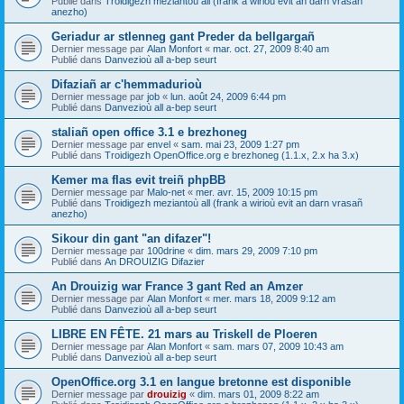
Publié dans
Troidigezh meziantoù all (frank a wirioù evit an darn vrasañ
anezho)
Geriadur ar stlenneg gant Preder da bellgargañ
Dernier message par
Alan Monfort
«
mar. oct. 27, 2009 8:40 am
Publié dans
Danvezioù all a-bep seurt
Difaziañ ar c'hemmadurioù
Dernier message par
job
«
lun. août 24, 2009 6:44 pm
Publié dans
Danvezioù all a-bep seurt
staliañ open office 3.1 e brezhoneg
Dernier message par
envel
«
sam. mai 23, 2009 1:27 pm
Publié dans
Troidigezh OpenOffice.org e brezhoneg (1.1.x, 2.x ha 3.x)
Kemer ma flas evit treiñ phpBB
Dernier message par
Malo-net
«
mer. avr. 15, 2009 10:15 pm
Publié dans
Troidigezh meziantoù all (frank a wirioù evit an darn vrasañ
anezho)
Sikour din gant "an difazer"!
Dernier message par
100drine
«
dim. mars 29, 2009 7:10 pm
Publié dans
An DROUIZIG Difazier
An Drouizig war France 3 gant Red an Amzer
Dernier message par
Alan Monfort
«
mer. mars 18, 2009 9:12 am
Publié dans
Danvezioù all a-bep seurt
LIBRE EN FÊTE. 21 mars au Triskell de Ploeren
Dernier message par
Alan Monfort
«
sam. mars 07, 2009 10:43 am
Publié dans
Danvezioù all a-bep seurt
OpenOffice.org 3.1 en langue bretonne est disponible
Dernier message par
drouizig
«
dim. mars 01, 2009 8:22 am