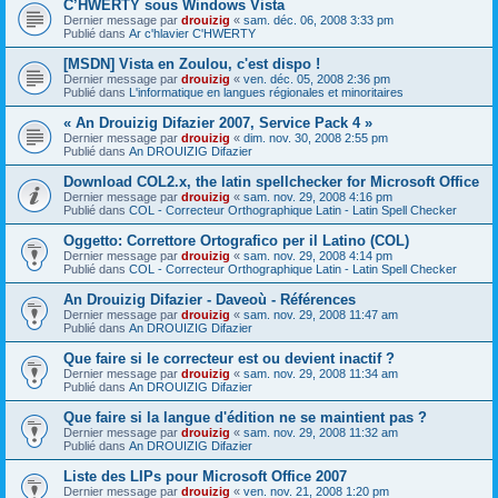
C’HWERTY sous Windows Vista
Dernier message par
drouizig
«
sam. déc. 06, 2008 3:33 pm
Publié dans
Ar c'hlavier C'HWERTY
[MSDN] Vista en Zoulou, c'est dispo !
Dernier message par
drouizig
«
ven. déc. 05, 2008 2:36 pm
Publié dans
L'informatique en langues régionales et minoritaires
« An Drouizig Difazier 2007, Service Pack 4 »
Dernier message par
drouizig
«
dim. nov. 30, 2008 2:55 pm
Publié dans
An DROUIZIG Difazier
Download COL2.x, the latin spellchecker for Microsoft Office
Dernier message par
drouizig
«
sam. nov. 29, 2008 4:16 pm
Publié dans
COL - Correcteur Orthographique Latin - Latin Spell Checker
Oggetto: Correttore Ortografico per il Latino (COL)
Dernier message par
drouizig
«
sam. nov. 29, 2008 4:14 pm
Publié dans
COL - Correcteur Orthographique Latin - Latin Spell Checker
An Drouizig Difazier - Daveoù - Références
Dernier message par
drouizig
«
sam. nov. 29, 2008 11:47 am
Publié dans
An DROUIZIG Difazier
Que faire si le correcteur est ou devient inactif ?
Dernier message par
drouizig
«
sam. nov. 29, 2008 11:34 am
Publié dans
An DROUIZIG Difazier
Que faire si la langue d'édition ne se maintient pas ?
Dernier message par
drouizig
«
sam. nov. 29, 2008 11:32 am
Publié dans
An DROUIZIG Difazier
Liste des LIPs pour Microsoft Office 2007
Dernier message par
drouizig
«
ven. nov. 21, 2008 1:20 pm