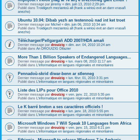
Dernier message par
jeremy
«
dim. juin 13, 2010 2:29 pm
Publié dans
Troidigezh meziantoù all (frank a wirioù evit an darn vrasañ
anezho)
Ubuntu 10.04: Dibab yezh an testennoù nad int ket troet
Dernier message par
Michel
«
dim. juin 06, 2010 10:34 am
Publié dans
Troidigezh meziantoù all (frank a wirioù evit an darn vrasañ
anezho)
Télécharger/Pellgargañ ADD 2007/HDA amañ
Dernier message par
drouizig
«
dim. avr. 04, 2010 10:24 am
Publié dans
An DROUIZIG Difazier
More Than 1 Billion Speakers of Endangered Languages...
Dernier message par
drouizig
«
lun. mars 08, 2010 11:17 am
Publié dans
L'informatique en langues régionales et minoritaires
Pennadoù-skrid diwar-benn ar stlenneg
Dernier message par
drouizig
«
lun. févr. 01, 2010 3:31 pm
Publié dans
L'informatique en langues régionales et minoritaires
Liste des LIPs pour Office 2010
Dernier message par
drouizig
«
ven. janv. 22, 2010 5:35 pm
Publié dans
L'informatique en langues régionales et minoritaires
Le K barré breton a ses caractères officiels !
Dernier message par
drouizig
«
lun. janv. 18, 2010 5:55 pm
Publié dans
L'informatique en langues régionales et minoritaires
Microsoft Windows 7 Will Speak 10 Languages from Africa
Dernier message par
drouizig
«
ven. janv. 15, 2010 6:21 pm
Publié dans
L'informatique en langues régionales et minoritaires
Ethiopia - Microsoft to release Windows 7 in Amharic