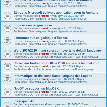
Dernier message par
drouizig
«
ven. janv. 15, 2010 6:18 pm
Publié dans
L'informatique en langues régionales et minoritaires
Ethiopia: Microsoft software application soon in Amharic
Dernier message par
drouizig
«
ven. janv. 15, 2010 6:17 pm
Publié dans
L'informatique en langues régionales et minoritaires
Logiciels en langue corse
Dernier message par
drouizig
«
ven. janv. 01, 2010 1:36 pm
Publié dans
L'informatique en langues régionales et minoritaires
L'informatique en gaélique d'Ecosse
Dernier message par
drouizig
«
mer. déc. 30, 2009 6:22 pm
Publié dans
L'informatique en langues régionales et minoritaires
Word 2007/2010 - lang selection reverts to default language
Dernier message par
drouizig
«
ven. déc. 18, 2009 10:38 am
Publié dans
COL - Correcteur Orthographique Latin - Latin Spell Checker
Correcteur breton pour Office 2010 sur le site technet.com
Dernier message par
drouizig
«
jeu. déc. 17, 2009 2:18 pm
Publié dans
Microsoft et le breton - Microsoft and the Breton language
Informatique en dialectes Same, langues des Lapons
Dernier message par
drouizig
«
mer. déc. 16, 2009 5:46 pm
Publié dans
L'informatique en langues régionales et minoritaires
NeoOffice support on MacOSX
Dernier message par
drouizig
«
sam. déc. 12, 2009 6:33 am
Publié dans
COL - Correcteur Orthographique Latin - Latin Spell Checker
Inkscape 0.47
Dernier message par
Alan Monfort
«
mer. nov. 25, 2009 7:18 am