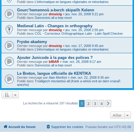
Publié dans
L'informatique en langues régionales et minoritaires
Gourc’hemennoù a-berzh skipailh Kelenn
Dernier message par
drouizig
«
jeu. nov. 20, 2008 9:21 pm
Publié dans
Danvezioù all a-bep seurt
Medieval Latin - Changes in orthography
Dernier message par
drouizig
«
jeu. nov. 20, 2008 2:55 pm
Publié dans
COL - Correcteur Orthographique Latin - Latin Spell Checker
Fryske akademy
Dernier message par
drouizig
«
lun. nov. 17, 2008 9:45 am
Publié dans
L'informatique en langues régionales et minoritaires
Ajouter Junicode à la page des polices ?
Dernier message par
bIBAR
«
mar. oct. 28, 2008 9:17 am
Publié dans
Danvezioù all a-bep seurt
Le Breton, langue officielle de KENTIKA
Dernier message par
Alan Monfort
«
mer. oct. 22, 2008 9:35 am
Publié dans
Troidigezh meziantoù all (frank a wirioù evit an darn vrasañ
anezho)
1
2
3
4
Suivant
La recherche a retourné 197 résultats
Aller
Accueil du forum
Supprimer les cookies
Fuseau horaire sur
UTC+01:00