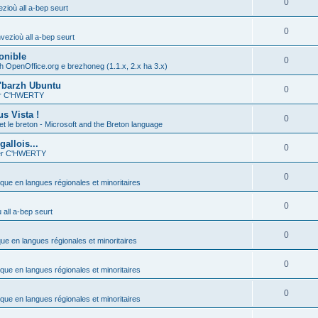
0
zioù all a-bep seurt
0
vezioù all a-bep seurt
onible
0
h OpenOffice.org e brezhoneg (1.1.x, 2.x ha 3.x)
'barzh Ubuntu
0
ier C'HWERTY
s Vista !
0
et le breton - Microsoft and the Breton language
allois...
0
ier C'HWERTY
0
ique en langues régionales et minoritaires
0
all a-bep seurt
0
que en langues régionales et minoritaires
0
ique en langues régionales et minoritaires
0
ique en langues régionales et minoritaires