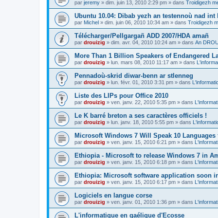
par
jeremy
»
dim. juin 13, 2010 2:29 pm
» dans
Troidigezh me
Ubuntu 10.04: Dibab yezh an testennoù nad int k
par
Michel
»
dim. juin 06, 2010 10:34 am
» dans
Troidigezh m
Télécharger/Pellgargañ ADD 2007/HDA amañ
par
drouizig
»
dim. avr. 04, 2010 10:24 am
» dans
An DROUI
More Than 1 Billion Speakers of Endangered L
par
drouizig
»
lun. mars 08, 2010 11:17 am
» dans
L'informa
Pennadoù-skrid diwar-benn ar stlenneg
par
drouizig
»
lun. févr. 01, 2010 3:31 pm
» dans
L'informati
Liste des LIPs pour Office 2010
par
drouizig
»
ven. janv. 22, 2010 5:35 pm
» dans
L'informat
Le K barré breton a ses caractères officiels !
par
drouizig
»
lun. janv. 18, 2010 5:55 pm
» dans
L'informat
Microsoft Windows 7 Will Speak 10 Languages 
par
drouizig
»
ven. janv. 15, 2010 6:21 pm
» dans
L'informat
Ethiopia - Microsoft to release Windows 7 in A
par
drouizig
»
ven. janv. 15, 2010 6:18 pm
» dans
L'informat
Ethiopia: Microsoft software application soon 
par
drouizig
»
ven. janv. 15, 2010 6:17 pm
» dans
L'informat
Logiciels en langue corse
par
drouizig
»
ven. janv. 01, 2010 1:36 pm
» dans
L'informat
L'informatique en gaélique d'Ecosse