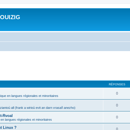
ROUIZIG
RÉPONSES
0
tique en langues régionales et minoritaires
0
iantoù all (frank a wirioù evit an darn vrasañ anezho)
t-Rvoal
0
 en langues régionales et minoritaires
nt Linux ?
0