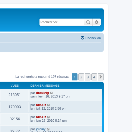
Rechercher
Recherche avancé
Connexion
1
2
3
4
Suivant
La recherche a retourné 197 résultats
VUES
DERNIER MESSAGE
par
drouizig
213051
sam. févr. 16, 2013 9:17 pm
par
bIBAR
179903
lun. juil. 12, 2010 2:56 pm
par
bIBAR
92156
lun. juin 28, 2010 8:14 pm
par
jeremy
85172