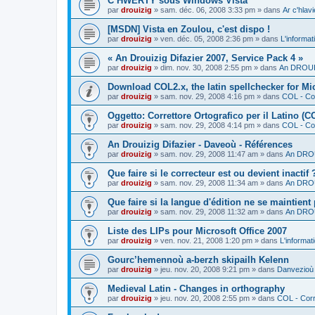
C’HWERTY sous Windows Vista
par
drouizig
»
sam. déc. 06, 2008 3:33 pm
» dans
Ar c'hla
[MSDN] Vista en Zoulou, c'est dispo !
par
drouizig
»
ven. déc. 05, 2008 2:36 pm
» dans
L'informat
« An Drouizig Difazier 2007, Service Pack 4 »
par
drouizig
»
dim. nov. 30, 2008 2:55 pm
» dans
An DROUIZ
Download COL2.x, the latin spellchecker for Mic
par
drouizig
»
sam. nov. 29, 2008 4:16 pm
» dans
COL - Cor
Oggetto: Correttore Ortografico per il Latino (C
par
drouizig
»
sam. nov. 29, 2008 4:14 pm
» dans
COL - Cor
An Drouizig Difazier - Daveoù - Références
par
drouizig
»
sam. nov. 29, 2008 11:47 am
» dans
An DROU
Que faire si le correcteur est ou devient inactif 
par
drouizig
»
sam. nov. 29, 2008 11:34 am
» dans
An DROU
Que faire si la langue d'édition ne se maintient
par
drouizig
»
sam. nov. 29, 2008 11:32 am
» dans
An DROU
Liste des LIPs pour Microsoft Office 2007
par
drouizig
»
ven. nov. 21, 2008 1:20 pm
» dans
L'informat
Gourc’hemennoù a-berzh skipailh Kelenn
par
drouizig
»
jeu. nov. 20, 2008 9:21 pm
» dans
Danvezioù 
Medieval Latin - Changes in orthography
par
drouizig
»
jeu. nov. 20, 2008 2:55 pm
» dans
COL - Corr