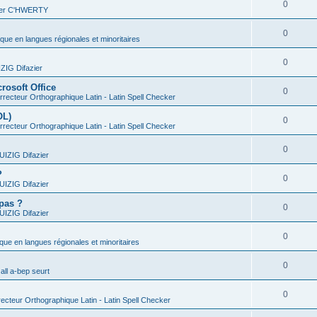
0
vier C'HWERTY
0
ique en langues régionales et minoritaires
0
IG Difazier
rosoft Office
0
recteur Orthographique Latin - Latin Spell Checker
OL)
0
recteur Orthographique Latin - Latin Spell Checker
0
IZIG Difazier
?
0
IZIG Difazier
 pas ?
0
IZIG Difazier
0
ique en langues régionales et minoritaires
0
all a-bep seurt
0
ecteur Orthographique Latin - Latin Spell Checker