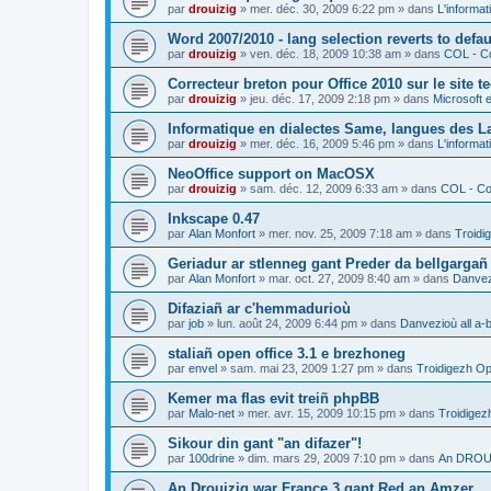
par
drouizig
»
mer. déc. 30, 2009 6:22 pm
» dans
L'informat
Word 2007/2010 - lang selection reverts to defa
par
drouizig
»
ven. déc. 18, 2009 10:38 am
» dans
COL - Co
Correcteur breton pour Office 2010 sur le site 
par
drouizig
»
jeu. déc. 17, 2009 2:18 pm
» dans
Microsoft e
Informatique en dialectes Same, langues des 
par
drouizig
»
mer. déc. 16, 2009 5:46 pm
» dans
L'informat
NeoOffice support on MacOSX
par
drouizig
»
sam. déc. 12, 2009 6:33 am
» dans
COL - Cor
Inkscape 0.47
par
Alan Monfort
»
mer. nov. 25, 2009 7:18 am
» dans
Troidi
Geriadur ar stlenneg gant Preder da bellgargañ
par
Alan Monfort
»
mar. oct. 27, 2009 8:40 am
» dans
Danvezi
Difaziañ ar c'hemmadurioù
par
job
»
lun. août 24, 2009 6:44 pm
» dans
Danvezioù all a-
staliañ open office 3.1 e brezhoneg
par
envel
»
sam. mai 23, 2009 1:27 pm
» dans
Troidigezh Op
Kemer ma flas evit treiñ phpBB
par
Malo-net
»
mer. avr. 15, 2009 10:15 pm
» dans
Troidigez
Sikour din gant "an difazer"!
par
100drine
»
dim. mars 29, 2009 7:10 pm
» dans
An DROUI
An Drouizig war France 3 gant Red an Amzer