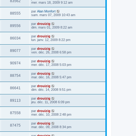
83562
mer. mars 18, 2009 9:12 am
par
Alan Monfort
88555
sam. mars 07, 2009 10:43 am
par
drouizig
89556
dim. mars 01, 2009 8:22 am
par
drouizig
86034
lun. janv. 12, 2009 8:22 pm
par
drouizig
89077
ven. déc. 26, 2008 6:58 pm
par
drouizig
90974
mer. déc. 17, 2008 5:03 pm
par
drouizig
88754
mar. déc. 16, 2008 5:47 pm
par
drouizig
86641
dim. déc. 14, 2008 9:51 pm
par
drouizig
89113
jeu. déc. 11, 2008 6:09 pm
par
drouizig
87558
mer. déc. 10, 2008 2:48 pm
par
drouizig
87475
mar. déc. 09, 2008 8:34 pm
par
drouizig