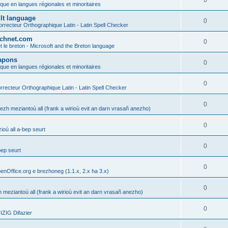
0
ique en langues régionales et minoritaires
ult language
0
rrecteur Orthographique Latin - Latin Spell Checker
technet.com
0
t le breton - Microsoft and the Breton language
Lapons
0
ique en langues régionales et minoritaires
0
recteur Orthographique Latin - Latin Spell Checker
0
gezh meziantoù all (frank a wirioù evit an darn vrasañ anezho)
0
où all a-bep seurt
0
bep seurt
0
enOffice.org e brezhoneg (1.1.x, 2.x ha 3.x)
0
h meziantoù all (frank a wirioù evit an darn vrasañ anezho)
0
ZIG Difazier