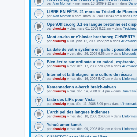
par
Alan Monfort
»
mer. mars 18, 2009 9:12 am
» dans
Danve
LIBRE EN FÊTE. 21 mars au Triskell de Ploeren
par
Alan Monfort
»
sam. mars 07, 2009 10:43 am
» dans
Dan
OpenOffice.org 3.1 en langue bretonne est disp
par
drouizig
»
dim. mars 01, 2009 8:22 am
» dans
Troidigez
Mont en-dro ar c´hlavier brezhoneg C'HWERTY 
par
drouizig
»
lun. janv. 12, 2009 8:22 pm
» dans
Ar c'hlav
La date de votre système en gallo : possible sou
par
drouizig
»
ven. déc. 26, 2008 6:58 pm
» dans
Microsoft 
Bien écrire sur ordinateur en māori, espéranto, g
par
drouizig
»
mer. déc. 17, 2008 5:03 pm
» dans
Ar c'hlav
Internet et la Bretagne, une culture de réseau
par
drouizig
»
mar. déc. 16, 2008 5:47 pm
» dans
L'informat
Kemennadenn a-berzh breizh-taiwan
par
drouizig
»
dim. déc. 14, 2008 9:51 pm
» dans
Danvezioù 
Liste des LIPs pour Vista
par
drouizig
»
jeu. déc. 11, 2008 6:09 pm
» dans
L'informati
L'archipel des langues indiennes
par
drouizig
»
mer. déc. 10, 2008 2:48 pm
» dans
L'informat
Yehoù amerikanek
par
drouizig
»
mar. déc. 09, 2008 8:34 pm
» dans
L'informat