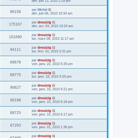
dim. juin 13, 2010 2:29 pm
par
Michel
86158
dim. juin 06, 2010 10:34 am
par
drouizig
175107
dim. avr. 04, 2010 10:24 am
par
drouizig
101690
lun. mars 08, 2010 11:17 am
par
drouizig
84111
lun. févr. 01, 2010 3:31 pm
par
drouizig
89678
ven. janv. 22, 2010 5:35 pm
par
drouizig
89775
lun. janv. 18, 2010 5:55 pm
par
drouizig
90627
ven. janv. 15, 2010 6:21 pm
par
drouizig
90198
ven. janv. 15, 2010 6:18 pm
par
drouizig
88725
ven. janv. 15, 2010 6:17 pm
par
drouizig
87293
ven. janv. 01, 2010 1:36 pm
par
drouizig