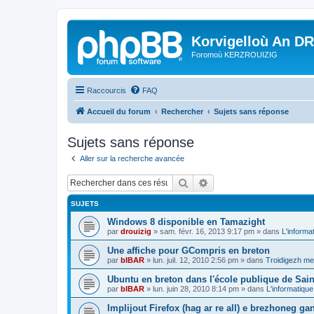
Korvigelloù An D
Foromoù KERZROUIZIG
Raccourcis
FAQ
Accueil du forum
Rechercher
Sujets sans réponse
Sujets sans réponse
Aller sur la recherche avancée
Rechercher
Recherche avancée
SUJETS
Windows 8 disponible en Tamazight
par
drouizig
»
sam. févr. 16, 2013 9:17 pm
» dans
L'informa
Une affiche pour GCompris en breton
par
bIBAR
»
lun. juil. 12, 2010 2:56 pm
» dans
Troidigezh mez
Ubuntu en breton dans l'école publique de Sain
par
bIBAR
»
lun. juin 28, 2010 8:14 pm
» dans
L'informatique
Implijout Firefox (hag ar re all) e brezhoneg ga