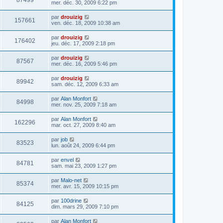
87499
mer. déc. 30, 2009 6:22 pm
par
drouizig
157661
ven. déc. 18, 2009 10:38 am
par
drouizig
176402
jeu. déc. 17, 2009 2:18 pm
par
drouizig
87567
mer. déc. 16, 2009 5:46 pm
par
drouizig
89942
sam. déc. 12, 2009 6:33 am
par
Alan Monfort
84998
mer. nov. 25, 2009 7:18 am
par
Alan Monfort
162296
mar. oct. 27, 2009 8:40 am
par
job
83523
lun. août 24, 2009 6:44 pm
par
envel
84781
sam. mai 23, 2009 1:27 pm
par
Malo-net
85374
mer. avr. 15, 2009 10:15 pm
par
100drine
84125
dim. mars 29, 2009 7:10 pm
par
Alan Monfort