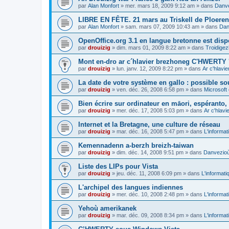
par
Alan Monfort
»
mer. mars 18, 2009 9:12 am
» dans
Danve
LIBRE EN FÊTE. 21 mars au Triskell de Ploeren
par
Alan Monfort
»
sam. mars 07, 2009 10:43 am
» dans
Dan
OpenOffice.org 3.1 en langue bretonne est disp
par
drouizig
»
dim. mars 01, 2009 8:22 am
» dans
Troidigez
Mont en-dro ar c´hlavier brezhoneg C'HWERTY 
par
drouizig
»
lun. janv. 12, 2009 8:22 pm
» dans
Ar c'hlav
La date de votre système en gallo : possible sou
par
drouizig
»
ven. déc. 26, 2008 6:58 pm
» dans
Microsoft 
Bien écrire sur ordinateur en māori, espéranto, g
par
drouizig
»
mer. déc. 17, 2008 5:03 pm
» dans
Ar c'hlav
Internet et la Bretagne, une culture de réseau
par
drouizig
»
mar. déc. 16, 2008 5:47 pm
» dans
L'informat
Kemennadenn a-berzh breizh-taiwan
par
drouizig
»
dim. déc. 14, 2008 9:51 pm
» dans
Danvezioù 
Liste des LIPs pour Vista
par
drouizig
»
jeu. déc. 11, 2008 6:09 pm
» dans
L'informati
L'archipel des langues indiennes
par
drouizig
»
mer. déc. 10, 2008 2:48 pm
» dans
L'informat
Yehoù amerikanek
par
drouizig
»
mar. déc. 09, 2008 8:34 pm
» dans
L'informat