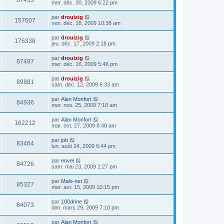
87453
mer. déc. 30, 2009 6:22 pm
par
drouizig
157607
ven. déc. 18, 2009 10:38 am
par
drouizig
176338
jeu. déc. 17, 2009 2:18 pm
par
drouizig
87497
mer. déc. 16, 2009 5:46 pm
par
drouizig
89881
sam. déc. 12, 2009 6:33 am
par
Alan Monfort
84936
mer. nov. 25, 2009 7:18 am
par
Alan Monfort
162212
mar. oct. 27, 2009 8:40 am
par
job
83464
lun. août 24, 2009 6:44 pm
par
envel
84726
sam. mai 23, 2009 1:27 pm
par
Malo-net
85327
mer. avr. 15, 2009 10:15 pm
par
100drine
84073
dim. mars 29, 2009 7:10 pm
par
Alan Monfort