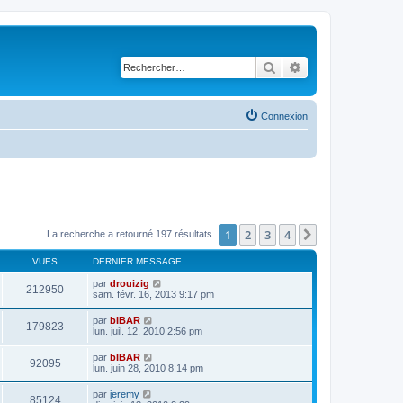
Rechercher
Recherche avancé
Connexion
1
2
3
4
Suivant
La recherche a retourné 197 résultats
VUES
DERNIER MESSAGE
par
drouizig
212950
sam. févr. 16, 2013 9:17 pm
par
bIBAR
179823
lun. juil. 12, 2010 2:56 pm
par
bIBAR
92095
lun. juin 28, 2010 8:14 pm
par
jeremy
85124