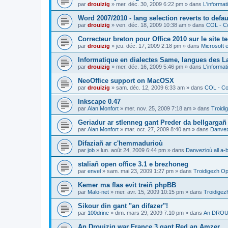
par
drouizig
»
mer. déc. 30, 2009 6:22 pm
» dans
L'informat
Word 2007/2010 - lang selection reverts to defa
par
drouizig
»
ven. déc. 18, 2009 10:38 am
» dans
COL - Co
Correcteur breton pour Office 2010 sur le site 
par
drouizig
»
jeu. déc. 17, 2009 2:18 pm
» dans
Microsoft e
Informatique en dialectes Same, langues des 
par
drouizig
»
mer. déc. 16, 2009 5:46 pm
» dans
L'informat
NeoOffice support on MacOSX
par
drouizig
»
sam. déc. 12, 2009 6:33 am
» dans
COL - Cor
Inkscape 0.47
par
Alan Monfort
»
mer. nov. 25, 2009 7:18 am
» dans
Troidi
Geriadur ar stlenneg gant Preder da bellgargañ
par
Alan Monfort
»
mar. oct. 27, 2009 8:40 am
» dans
Danvezi
Difaziañ ar c'hemmadurioù
par
job
»
lun. août 24, 2009 6:44 pm
» dans
Danvezioù all a-
staliañ open office 3.1 e brezhoneg
par
envel
»
sam. mai 23, 2009 1:27 pm
» dans
Troidigezh Op
Kemer ma flas evit treiñ phpBB
par
Malo-net
»
mer. avr. 15, 2009 10:15 pm
» dans
Troidigez
Sikour din gant "an difazer"!
par
100drine
»
dim. mars 29, 2009 7:10 pm
» dans
An DROUI
An Drouizig war France 3 gant Red an Amzer