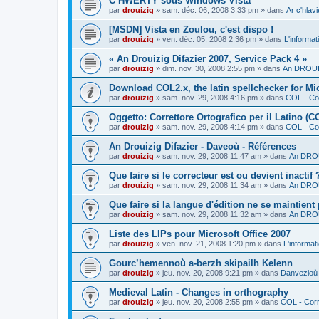
C’HWERTY sous Windows Vista
par
drouizig
»
sam. déc. 06, 2008 3:33 pm
» dans
Ar c'hla
[MSDN] Vista en Zoulou, c'est dispo !
par
drouizig
»
ven. déc. 05, 2008 2:36 pm
» dans
L'informat
« An Drouizig Difazier 2007, Service Pack 4 »
par
drouizig
»
dim. nov. 30, 2008 2:55 pm
» dans
An DROUIZ
Download COL2.x, the latin spellchecker for Mic
par
drouizig
»
sam. nov. 29, 2008 4:16 pm
» dans
COL - Cor
Oggetto: Correttore Ortografico per il Latino (C
par
drouizig
»
sam. nov. 29, 2008 4:14 pm
» dans
COL - Cor
An Drouizig Difazier - Daveoù - Références
par
drouizig
»
sam. nov. 29, 2008 11:47 am
» dans
An DROU
Que faire si le correcteur est ou devient inactif 
par
drouizig
»
sam. nov. 29, 2008 11:34 am
» dans
An DROU
Que faire si la langue d'édition ne se maintient
par
drouizig
»
sam. nov. 29, 2008 11:32 am
» dans
An DROU
Liste des LIPs pour Microsoft Office 2007
par
drouizig
»
ven. nov. 21, 2008 1:20 pm
» dans
L'informat
Gourc’hemennoù a-berzh skipailh Kelenn
par
drouizig
»
jeu. nov. 20, 2008 9:21 pm
» dans
Danvezioù 
Medieval Latin - Changes in orthography
par
drouizig
»
jeu. nov. 20, 2008 2:55 pm
» dans
COL - Corr