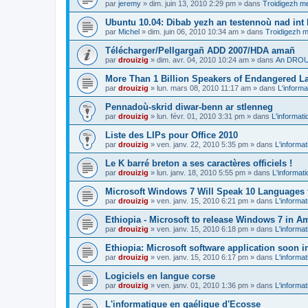
par
jeremy
»
dim. juin 13, 2010 2:29 pm
» dans
Troidigezh me
Ubuntu 10.04: Dibab yezh an testennoù nad int k
par
Michel
»
dim. juin 06, 2010 10:34 am
» dans
Troidigezh m
Télécharger/Pellgargañ ADD 2007/HDA amañ
par
drouizig
»
dim. avr. 04, 2010 10:24 am
» dans
An DROUI
More Than 1 Billion Speakers of Endangered L
par
drouizig
»
lun. mars 08, 2010 11:17 am
» dans
L'informa
Pennadoù-skrid diwar-benn ar stlenneg
par
drouizig
»
lun. févr. 01, 2010 3:31 pm
» dans
L'informati
Liste des LIPs pour Office 2010
par
drouizig
»
ven. janv. 22, 2010 5:35 pm
» dans
L'informat
Le K barré breton a ses caractères officiels !
par
drouizig
»
lun. janv. 18, 2010 5:55 pm
» dans
L'informat
Microsoft Windows 7 Will Speak 10 Languages 
par
drouizig
»
ven. janv. 15, 2010 6:21 pm
» dans
L'informat
Ethiopia - Microsoft to release Windows 7 in A
par
drouizig
»
ven. janv. 15, 2010 6:18 pm
» dans
L'informat
Ethiopia: Microsoft software application soon 
par
drouizig
»
ven. janv. 15, 2010 6:17 pm
» dans
L'informat
Logiciels en langue corse
par
drouizig
»
ven. janv. 01, 2010 1:36 pm
» dans
L'informat
L'informatique en gaélique d'Ecosse