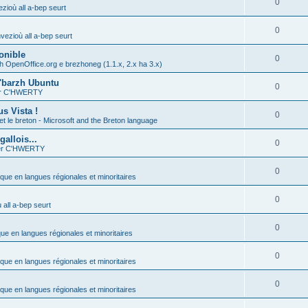
0
zioù all a-bep seurt
0
vezioù all a-bep seurt
onible
0
h OpenOffice.org e brezhoneg (1.1.x, 2.x ha 3.x)
'barzh Ubuntu
0
ier C'HWERTY
s Vista !
0
et le breton - Microsoft and the Breton language
allois...
0
ier C'HWERTY
0
ique en langues régionales et minoritaires
0
all a-bep seurt
0
que en langues régionales et minoritaires
0
ique en langues régionales et minoritaires
0
ique en langues régionales et minoritaires