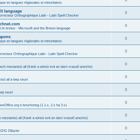
0
ique en langues régionales et minoritaires
ult language
0
rrecteur Orthographique Latin - Latin Spell Checker
technet.com
0
t le breton - Microsoft and the Breton language
Lapons
0
ique en langues régionales et minoritaires
0
recteur Orthographique Latin - Latin Spell Checker
0
gezh meziantoù all (frank a wirioù evit an darn vrasañ anezho)
0
où all a-bep seurt
0
bep seurt
0
enOffice.org e brezhoneg (1.1.x, 2.x ha 3.x)
0
h meziantoù all (frank a wirioù evit an darn vrasañ anezho)
0
ZIG Difazier