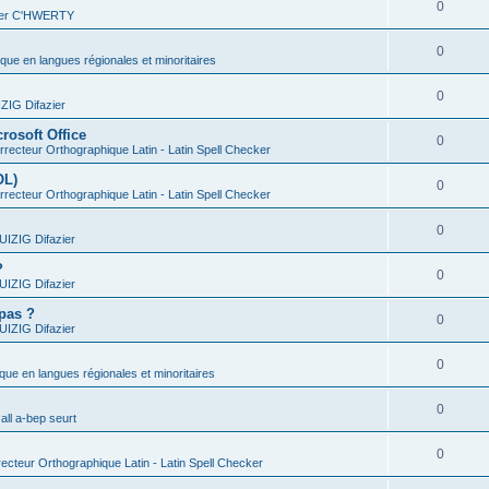
0
vier C'HWERTY
0
ique en langues régionales et minoritaires
0
IG Difazier
rosoft Office
0
recteur Orthographique Latin - Latin Spell Checker
OL)
0
recteur Orthographique Latin - Latin Spell Checker
0
IZIG Difazier
?
0
IZIG Difazier
 pas ?
0
IZIG Difazier
0
ique en langues régionales et minoritaires
0
all a-bep seurt
0
ecteur Orthographique Latin - Latin Spell Checker