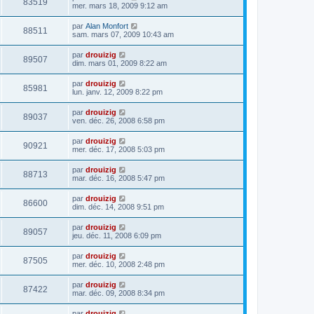
83519
mer. mars 18, 2009 9:12 am
par
Alan Monfort
88511
sam. mars 07, 2009 10:43 am
par
drouizig
89507
dim. mars 01, 2009 8:22 am
par
drouizig
85981
lun. janv. 12, 2009 8:22 pm
par
drouizig
89037
ven. déc. 26, 2008 6:58 pm
par
drouizig
90921
mer. déc. 17, 2008 5:03 pm
par
drouizig
88713
mar. déc. 16, 2008 5:47 pm
par
drouizig
86600
dim. déc. 14, 2008 9:51 pm
par
drouizig
89057
jeu. déc. 11, 2008 6:09 pm
par
drouizig
87505
mer. déc. 10, 2008 2:48 pm
par
drouizig
87422
mar. déc. 09, 2008 8:34 pm
par
drouizig