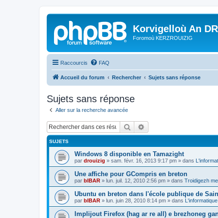
Korvigelloù An D
Foromoù KERZROUIZIG
Raccourcis
FAQ
Accueil du forum
Rechercher
Sujets sans réponse
Sujets sans réponse
Aller sur la recherche avancée
Rechercher
Recherche avancée
SUJETS
Windows 8 disponible en Tamazight
par
drouizig
»
sam. févr. 16, 2013 9:17 pm
» dans
L'informa
Une affiche pour GCompris en breton
par
bIBAR
»
lun. juil. 12, 2010 2:56 pm
» dans
Troidigezh mez
Ubuntu en breton dans l'école publique de Sain
par
bIBAR
»
lun. juin 28, 2010 8:14 pm
» dans
L'informatique
Implijout Firefox (hag ar re all) e brezhoneg ga