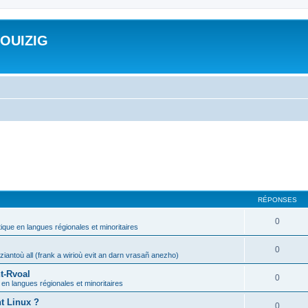
ROUIZIG
RÉPONSES
0
tique en langues régionales et minoritaires
0
iantoù all (frank a wirioù evit an darn vrasañ anezho)
t-Rvoal
0
 en langues régionales et minoritaires
nt Linux ?
0