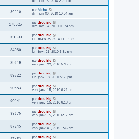
dim. juin 13, 2010 2:29 pm
par
Michel
86110
dim. juin 06, 2010 10:34 am
par
drouizig
175025
dim. avr. 04, 2010 10:24 am
par
drouizig
101588
lun. mars 08, 2010 11:17 am
par
drouizig
84060
lun. févr. 01, 2010 3:31 pm
par
drouizig
89619
ven. janv. 22, 2010 5:35 pm
par
drouizig
89722
lun. janv. 18, 2010 5:55 pm
par
drouizig
90553
ven. janv. 15, 2010 6:21 pm
par
drouizig
90141
ven. janv. 15, 2010 6:18 pm
par
drouizig
88675
ven. janv. 15, 2010 6:17 pm
par
drouizig
87245
ven. janv. 01, 2010 1:36 pm
par
drouizig