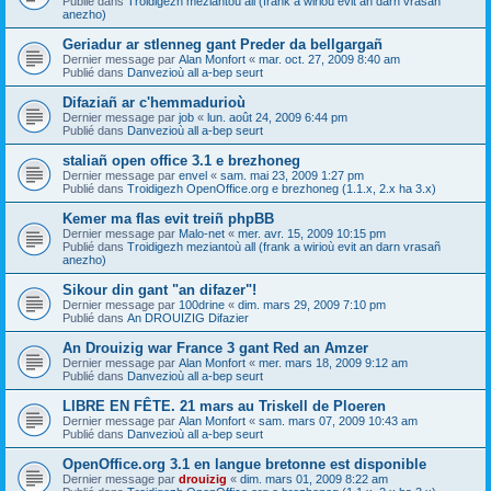
Publié dans
Troidigezh meziantoù all (frank a wirioù evit an darn vrasañ
anezho)
Geriadur ar stlenneg gant Preder da bellgargañ
Dernier message par
Alan Monfort
«
mar. oct. 27, 2009 8:40 am
Publié dans
Danvezioù all a-bep seurt
Difaziañ ar c'hemmadurioù
Dernier message par
job
«
lun. août 24, 2009 6:44 pm
Publié dans
Danvezioù all a-bep seurt
staliañ open office 3.1 e brezhoneg
Dernier message par
envel
«
sam. mai 23, 2009 1:27 pm
Publié dans
Troidigezh OpenOffice.org e brezhoneg (1.1.x, 2.x ha 3.x)
Kemer ma flas evit treiñ phpBB
Dernier message par
Malo-net
«
mer. avr. 15, 2009 10:15 pm
Publié dans
Troidigezh meziantoù all (frank a wirioù evit an darn vrasañ
anezho)
Sikour din gant "an difazer"!
Dernier message par
100drine
«
dim. mars 29, 2009 7:10 pm
Publié dans
An DROUIZIG Difazier
An Drouizig war France 3 gant Red an Amzer
Dernier message par
Alan Monfort
«
mer. mars 18, 2009 9:12 am
Publié dans
Danvezioù all a-bep seurt
LIBRE EN FÊTE. 21 mars au Triskell de Ploeren
Dernier message par
Alan Monfort
«
sam. mars 07, 2009 10:43 am
Publié dans
Danvezioù all a-bep seurt
OpenOffice.org 3.1 en langue bretonne est disponible
Dernier message par
drouizig
«
dim. mars 01, 2009 8:22 am