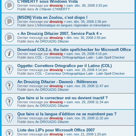
C’HWERTY sous Windows Vista
Dernier message par
drouizig
«
sam. déc. 06, 2008 3:33 pm
Publié dans
Ar c'hlavier C'HWERTY
[MSDN] Vista en Zoulou, c'est dispo !
Dernier message par
drouizig
«
ven. déc. 05, 2008 2:36 pm
Publié dans
L'informatique en langues régionales et minoritaires
« An Drouizig Difazier 2007, Service Pack 4 »
Dernier message par
drouizig
«
dim. nov. 30, 2008 2:55 pm
Publié dans
An DROUIZIG Difazier
Download COL2.x, the latin spellchecker for Microsoft Office
Dernier message par
drouizig
«
sam. nov. 29, 2008 4:16 pm
Publié dans
COL - Correcteur Orthographique Latin - Latin Spell Checker
Oggetto: Correttore Ortografico per il Latino (COL)
Dernier message par
drouizig
«
sam. nov. 29, 2008 4:14 pm
Publié dans
COL - Correcteur Orthographique Latin - Latin Spell Checker
An Drouizig Difazier - Daveoù - Références
Dernier message par
drouizig
«
sam. nov. 29, 2008 11:47 am
Publié dans
An DROUIZIG Difazier
Que faire si le correcteur est ou devient inactif ?
Dernier message par
drouizig
«
sam. nov. 29, 2008 11:34 am
Publié dans
An DROUIZIG Difazier
Que faire si la langue d'édition ne se maintient pas ?
Dernier message par
drouizig
«
sam. nov. 29, 2008 11:32 am
Publié dans
An DROUIZIG Difazier
Liste des LIPs pour Microsoft Office 2007
Dernier message par
drouizig
«
ven. nov. 21, 2008 1:20 pm