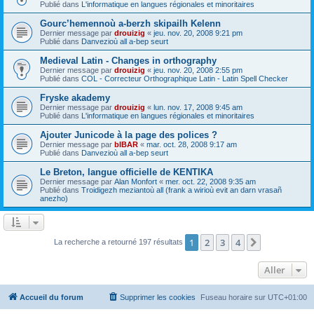
Publié dans
L'informatique en langues régionales et minoritaires
Gourc’hemennoù a-berzh skipailh Kelenn
Dernier message par
drouizig
«
jeu. nov. 20, 2008 9:21 pm
Publié dans
Danvezioù all a-bep seurt
Medieval Latin - Changes in orthography
Dernier message par
drouizig
«
jeu. nov. 20, 2008 2:55 pm
Publié dans
COL - Correcteur Orthographique Latin - Latin Spell Checker
Fryske akademy
Dernier message par
drouizig
«
lun. nov. 17, 2008 9:45 am
Publié dans
L'informatique en langues régionales et minoritaires
Ajouter Junicode à la page des polices ?
Dernier message par
bIBAR
«
mar. oct. 28, 2008 9:17 am
Publié dans
Danvezioù all a-bep seurt
Le Breton, langue officielle de KENTIKA
Dernier message par
Alan Monfort
«
mer. oct. 22, 2008 9:35 am
Publié dans
Troidigezh meziantoù all (frank a wirioù evit an darn vrasañ
anezho)
1
2
3
4
Suivant
La recherche a retourné 197 résultats
Aller
Accueil du forum
Supprimer les cookies
Fuseau horaire sur
UTC+01:00