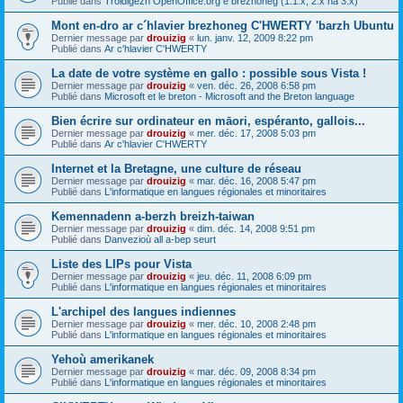
Publié dans
Troidigezh OpenOffice.org e brezhoneg (1.1.x, 2.x ha 3.x)
Mont en-dro ar c´hlavier brezhoneg C'HWERTY 'barzh Ubuntu
Dernier message par
drouizig
«
lun. janv. 12, 2009 8:22 pm
Publié dans
Ar c'hlavier C'HWERTY
La date de votre système en gallo : possible sous Vista !
Dernier message par
drouizig
«
ven. déc. 26, 2008 6:58 pm
Publié dans
Microsoft et le breton - Microsoft and the Breton language
Bien écrire sur ordinateur en māori, espéranto, gallois...
Dernier message par
drouizig
«
mer. déc. 17, 2008 5:03 pm
Publié dans
Ar c'hlavier C'HWERTY
Internet et la Bretagne, une culture de réseau
Dernier message par
drouizig
«
mar. déc. 16, 2008 5:47 pm
Publié dans
L'informatique en langues régionales et minoritaires
Kemennadenn a-berzh breizh-taiwan
Dernier message par
drouizig
«
dim. déc. 14, 2008 9:51 pm
Publié dans
Danvezioù all a-bep seurt
Liste des LIPs pour Vista
Dernier message par
drouizig
«
jeu. déc. 11, 2008 6:09 pm
Publié dans
L'informatique en langues régionales et minoritaires
L'archipel des langues indiennes
Dernier message par
drouizig
«
mer. déc. 10, 2008 2:48 pm
Publié dans
L'informatique en langues régionales et minoritaires
Yehoù amerikanek
Dernier message par
drouizig
«
mar. déc. 09, 2008 8:34 pm
Publié dans
L'informatique en langues régionales et minoritaires