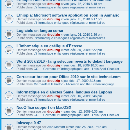
Dernier message par
drouizig
«
ven. janv. 15, 2010 6:18 pm
Publié dans
L'informatique en langues régionales et minoritaires
Ethiopia: Microsoft software application soon in Amharic
Dernier message par
drouizig
«
ven. janv. 15, 2010 6:17 pm
Publié dans
L'informatique en langues régionales et minoritaires
Logiciels en langue corse
Dernier message par
drouizig
«
ven. janv. 01, 2010 1:36 pm
Publié dans
L'informatique en langues régionales et minoritaires
L'informatique en gaélique d'Ecosse
Dernier message par
drouizig
«
mer. déc. 30, 2009 6:22 pm
Publié dans
L'informatique en langues régionales et minoritaires
Word 2007/2010 - lang selection reverts to default language
Dernier message par
drouizig
«
ven. déc. 18, 2009 10:38 am
Publié dans
COL - Correcteur Orthographique Latin - Latin Spell Checker
Correcteur breton pour Office 2010 sur le site technet.com
Dernier message par
drouizig
«
jeu. déc. 17, 2009 2:18 pm
Publié dans
Microsoft et le breton - Microsoft and the Breton language
Informatique en dialectes Same, langues des Lapons
Dernier message par
drouizig
«
mer. déc. 16, 2009 5:46 pm
Publié dans
L'informatique en langues régionales et minoritaires
NeoOffice support on MacOSX
Dernier message par
drouizig
«
sam. déc. 12, 2009 6:33 am
Publié dans
COL - Correcteur Orthographique Latin - Latin Spell Checker
Inkscape 0.47
Dernier message par
Alan Monfort
«
mer. nov. 25, 2009 7:18 am