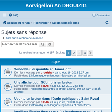
Korvigelloù An DROUIZIG
FAQ
Connexion
R
Accueil du forum
Rechercher
Sujets sans réponse
e
Sujets sans réponse
c
Aller sur la recherche avancée
h
Rechercher
Recherche avancée
e
1
2
3
4
Suivant
La recherche a retourné 197 résultats
r
c
Sujets
h
Windows 8 disponible en Tamazight
e
Dernier message par
drouizig
«
sam. févr. 16, 2013 9:17 pm
Publié dans
L'informatique en langues régionales et minoritaires
r
Une affiche pour GCompris en breton
Dernier message par
bIBAR
«
lun. juil. 12, 2010 2:56 pm
Publié dans
Troidigezh meziantoù all (frank a wirioù evit an darn vrasañ
anezho)
Ubuntu en breton dans l'école publique de Saint-Rvoal
Dernier message par
bIBAR
«
lun. juin 28, 2010 8:14 pm
Publié dans
L'informatique en langues régionales et minoritaires
Implijout Firefox (hag ar re all) e brezhoneg gant Linux ?