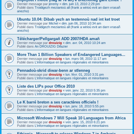
Dernier message par
jeremy
«
dim. juin 13, 2010 2:29 pm
Publié dans
Troidigezh meziantoù all (frank a wirioù evit an darn vrasañ
anezho)
Ubuntu 10.04: Dibab yezh an testennoù nad int ket troet
Dernier message par
Michel
«
dim. juin 06, 2010 10:34 am
Publié dans
Troidigezh meziantoù all (frank a wirioù evit an darn vrasañ
anezho)
Télécharger/Pellgargañ ADD 2007/HDA amañ
Dernier message par
drouizig
«
dim. avr. 04, 2010 10:24 am
Publié dans
An DROUIZIG Difazier
More Than 1 Billion Speakers of Endangered Languages...
Dernier message par
drouizig
«
lun. mars 08, 2010 11:17 am
Publié dans
L'informatique en langues régionales et minoritaires
Pennadoù-skrid diwar-benn ar stlenneg
Dernier message par
drouizig
«
lun. févr. 01, 2010 3:31 pm
Publié dans
L'informatique en langues régionales et minoritaires
Liste des LIPs pour Office 2010
Dernier message par
drouizig
«
ven. janv. 22, 2010 5:35 pm
Publié dans
L'informatique en langues régionales et minoritaires
Le K barré breton a ses caractères officiels !
Dernier message par
drouizig
«
lun. janv. 18, 2010 5:55 pm
Publié dans
L'informatique en langues régionales et minoritaires
Microsoft Windows 7 Will Speak 10 Languages from Africa
Dernier message par
drouizig
«
ven. janv. 15, 2010 6:21 pm
Publié dans
L'informatique en langues régionales et minoritaires
Ethiopia - Microsoft to release Windows 7 in Amharic