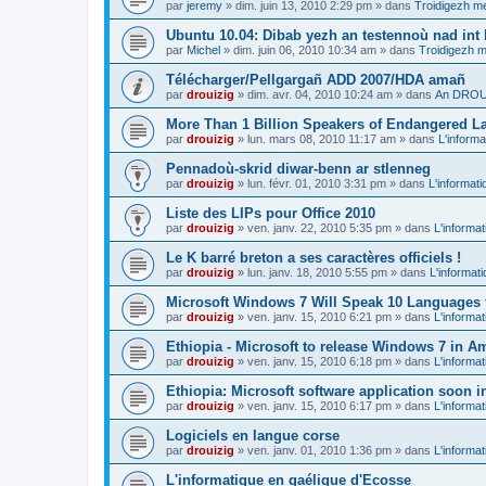
par
jeremy
»
dim. juin 13, 2010 2:29 pm
» dans
Troidigezh me
Ubuntu 10.04: Dibab yezh an testennoù nad int k
par
Michel
»
dim. juin 06, 2010 10:34 am
» dans
Troidigezh m
Télécharger/Pellgargañ ADD 2007/HDA amañ
par
drouizig
»
dim. avr. 04, 2010 10:24 am
» dans
An DROUI
More Than 1 Billion Speakers of Endangered L
par
drouizig
»
lun. mars 08, 2010 11:17 am
» dans
L'informa
Pennadoù-skrid diwar-benn ar stlenneg
par
drouizig
»
lun. févr. 01, 2010 3:31 pm
» dans
L'informati
Liste des LIPs pour Office 2010
par
drouizig
»
ven. janv. 22, 2010 5:35 pm
» dans
L'informat
Le K barré breton a ses caractères officiels !
par
drouizig
»
lun. janv. 18, 2010 5:55 pm
» dans
L'informat
Microsoft Windows 7 Will Speak 10 Languages 
par
drouizig
»
ven. janv. 15, 2010 6:21 pm
» dans
L'informat
Ethiopia - Microsoft to release Windows 7 in A
par
drouizig
»
ven. janv. 15, 2010 6:18 pm
» dans
L'informat
Ethiopia: Microsoft software application soon 
par
drouizig
»
ven. janv. 15, 2010 6:17 pm
» dans
L'informat
Logiciels en langue corse
par
drouizig
»
ven. janv. 01, 2010 1:36 pm
» dans
L'informat
L'informatique en gaélique d'Ecosse