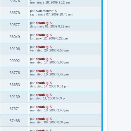
83576
mer. mars 18, 2009 9:12 am
par
Alan Monfort
88578
sam. mars 07, 2009 10:43 am
par
drouizig
89577
dim. mars 01, 2009 8:22 am
par
drouizig
86049
lun. janv. 12, 2009 8:22 pm
par
drouizig
89106
ven. déc. 26, 2008 6:58 pm
par
drouizig
90992
mer. déc. 17, 2008 5:03 pm
par
drouizig
88776
mar. déc. 16, 2008 5:47 pm
par
drouizig
86653
dim. déc. 14, 2008 9:51 pm
par
drouizig
89139
jeu. déc. 11, 2008 6:09 pm
par
drouizig
87571
mer. déc. 10, 2008 2:48 pm
par
drouizig
87488
mar. déc. 09, 2008 8:34 pm
par
drouizig