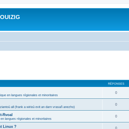
ROUIZIG
RÉPONSES
0
tique en langues régionales et minoritaires
0
iantoù all (frank a wirioù evit an darn vrasañ anezho)
t-Rvoal
0
 en langues régionales et minoritaires
nt Linux ?
0