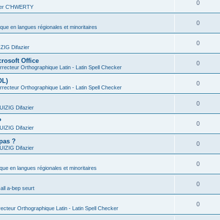
0
vier C'HWERTY
0
ique en langues régionales et minoritaires
0
IG Difazier
rosoft Office
0
recteur Orthographique Latin - Latin Spell Checker
OL)
0
recteur Orthographique Latin - Latin Spell Checker
0
IZIG Difazier
?
0
IZIG Difazier
 pas ?
0
IZIG Difazier
0
ique en langues régionales et minoritaires
0
all a-bep seurt
0
ecteur Orthographique Latin - Latin Spell Checker