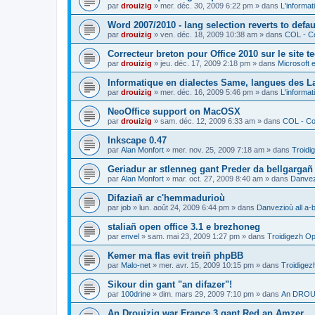
par
drouizig
»
mer. déc. 30, 2009 6:22 pm
» dans
L'informat
Word 2007/2010 - lang selection reverts to defa
par
drouizig
»
ven. déc. 18, 2009 10:38 am
» dans
COL - Co
Correcteur breton pour Office 2010 sur le site 
par
drouizig
»
jeu. déc. 17, 2009 2:18 pm
» dans
Microsoft e
Informatique en dialectes Same, langues des 
par
drouizig
»
mer. déc. 16, 2009 5:46 pm
» dans
L'informat
NeoOffice support on MacOSX
par
drouizig
»
sam. déc. 12, 2009 6:33 am
» dans
COL - Cor
Inkscape 0.47
par
Alan Monfort
»
mer. nov. 25, 2009 7:18 am
» dans
Troidi
Geriadur ar stlenneg gant Preder da bellgargañ
par
Alan Monfort
»
mar. oct. 27, 2009 8:40 am
» dans
Danvezi
Difaziañ ar c'hemmadurioù
par
job
»
lun. août 24, 2009 6:44 pm
» dans
Danvezioù all a-
staliañ open office 3.1 e brezhoneg
par
envel
»
sam. mai 23, 2009 1:27 pm
» dans
Troidigezh Op
Kemer ma flas evit treiñ phpBB
par
Malo-net
»
mer. avr. 15, 2009 10:15 pm
» dans
Troidigez
Sikour din gant "an difazer"!
par
100drine
»
dim. mars 29, 2009 7:10 pm
» dans
An DROUI
An Drouizig war France 3 gant Red an Amzer