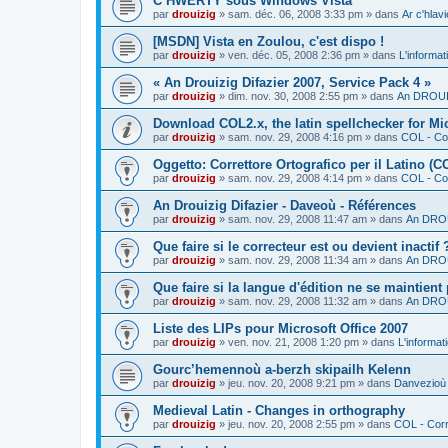
C’HWERTY sous Windows Vista
par
drouizig
»
sam. déc. 06, 2008 3:33 pm
» dans
Ar c'hla
[MSDN] Vista en Zoulou, c'est dispo !
par
drouizig
»
ven. déc. 05, 2008 2:36 pm
» dans
L'informat
« An Drouizig Difazier 2007, Service Pack 4 »
par
drouizig
»
dim. nov. 30, 2008 2:55 pm
» dans
An DROUIZ
Download COL2.x, the latin spellchecker for Mic
par
drouizig
»
sam. nov. 29, 2008 4:16 pm
» dans
COL - Cor
Oggetto: Correttore Ortografico per il Latino (C
par
drouizig
»
sam. nov. 29, 2008 4:14 pm
» dans
COL - Cor
An Drouizig Difazier - Daveoù - Références
par
drouizig
»
sam. nov. 29, 2008 11:47 am
» dans
An DROU
Que faire si le correcteur est ou devient inactif 
par
drouizig
»
sam. nov. 29, 2008 11:34 am
» dans
An DROU
Que faire si la langue d'édition ne se maintient
par
drouizig
»
sam. nov. 29, 2008 11:32 am
» dans
An DROU
Liste des LIPs pour Microsoft Office 2007
par
drouizig
»
ven. nov. 21, 2008 1:20 pm
» dans
L'informat
Gourc’hemennoù a-berzh skipailh Kelenn
par
drouizig
»
jeu. nov. 20, 2008 9:21 pm
» dans
Danvezioù 
Medieval Latin - Changes in orthography
par
drouizig
»
jeu. nov. 20, 2008 2:55 pm
» dans
COL - Corr