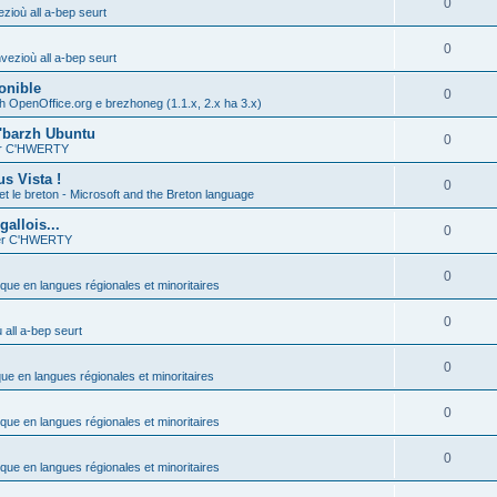
0
zioù all a-bep seurt
0
vezioù all a-bep seurt
onible
0
h OpenOffice.org e brezhoneg (1.1.x, 2.x ha 3.x)
'barzh Ubuntu
0
ier C'HWERTY
s Vista !
0
et le breton - Microsoft and the Breton language
allois...
0
ier C'HWERTY
0
ique en langues régionales et minoritaires
0
all a-bep seurt
0
que en langues régionales et minoritaires
0
ique en langues régionales et minoritaires
0
ique en langues régionales et minoritaires