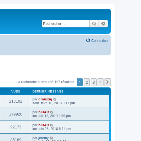
Rechercher
Recherche avancé
Connexion
1
2
3
4
Suivant
La recherche a retourné 197 résultats
VUES
DERNIER MESSAGE
par
drouizig
213102
sam. févr. 16, 2013 9:17 pm
par
bIBAR
179926
lun. juil. 12, 2010 2:56 pm
par
bIBAR
92173
lun. juin 28, 2010 8:14 pm
par
jeremy
85189