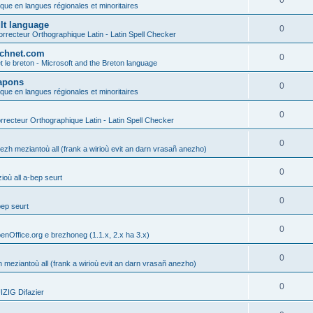
0
ique en langues régionales et minoritaires
ult language
0
rrecteur Orthographique Latin - Latin Spell Checker
technet.com
0
t le breton - Microsoft and the Breton language
Lapons
0
ique en langues régionales et minoritaires
0
recteur Orthographique Latin - Latin Spell Checker
0
gezh meziantoù all (frank a wirioù evit an darn vrasañ anezho)
0
où all a-bep seurt
0
bep seurt
0
enOffice.org e brezhoneg (1.1.x, 2.x ha 3.x)
0
h meziantoù all (frank a wirioù evit an darn vrasañ anezho)
0
ZIG Difazier