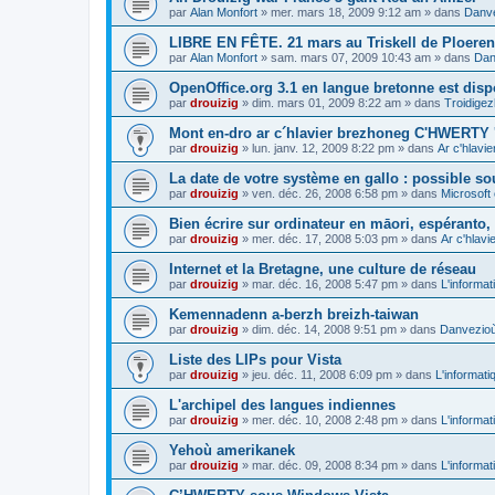
par
Alan Monfort
»
mer. mars 18, 2009 9:12 am
» dans
Danve
LIBRE EN FÊTE. 21 mars au Triskell de Ploeren
par
Alan Monfort
»
sam. mars 07, 2009 10:43 am
» dans
Dan
OpenOffice.org 3.1 en langue bretonne est disp
par
drouizig
»
dim. mars 01, 2009 8:22 am
» dans
Troidigez
Mont en-dro ar c´hlavier brezhoneg C'HWERTY 
par
drouizig
»
lun. janv. 12, 2009 8:22 pm
» dans
Ar c'hlav
La date de votre système en gallo : possible sou
par
drouizig
»
ven. déc. 26, 2008 6:58 pm
» dans
Microsoft 
Bien écrire sur ordinateur en māori, espéranto, g
par
drouizig
»
mer. déc. 17, 2008 5:03 pm
» dans
Ar c'hlav
Internet et la Bretagne, une culture de réseau
par
drouizig
»
mar. déc. 16, 2008 5:47 pm
» dans
L'informat
Kemennadenn a-berzh breizh-taiwan
par
drouizig
»
dim. déc. 14, 2008 9:51 pm
» dans
Danvezioù 
Liste des LIPs pour Vista
par
drouizig
»
jeu. déc. 11, 2008 6:09 pm
» dans
L'informati
L'archipel des langues indiennes
par
drouizig
»
mer. déc. 10, 2008 2:48 pm
» dans
L'informat
Yehoù amerikanek
par
drouizig
»
mar. déc. 09, 2008 8:34 pm
» dans
L'informat