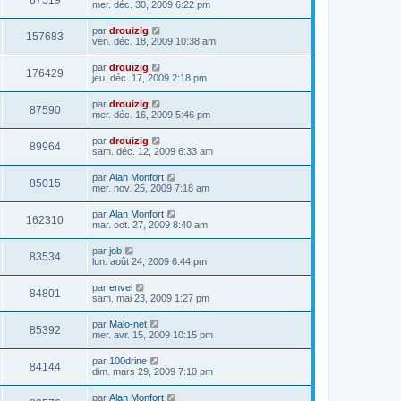
87519
mer. déc. 30, 2009 6:22 pm
par
drouizig
157683
ven. déc. 18, 2009 10:38 am
par
drouizig
176429
jeu. déc. 17, 2009 2:18 pm
par
drouizig
87590
mer. déc. 16, 2009 5:46 pm
par
drouizig
89964
sam. déc. 12, 2009 6:33 am
par
Alan Monfort
85015
mer. nov. 25, 2009 7:18 am
par
Alan Monfort
162310
mar. oct. 27, 2009 8:40 am
par
job
83534
lun. août 24, 2009 6:44 pm
par
envel
84801
sam. mai 23, 2009 1:27 pm
par
Malo-net
85392
mer. avr. 15, 2009 10:15 pm
par
100drine
84144
dim. mars 29, 2009 7:10 pm
par
Alan Monfort