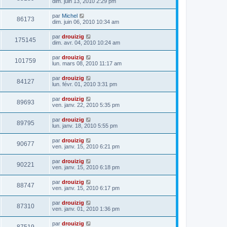
dim. juin 13, 2010 2:29 pm
par
Michel
86173
dim. juin 06, 2010 10:34 am
par
drouizig
175145
dim. avr. 04, 2010 10:24 am
par
drouizig
101759
lun. mars 08, 2010 11:17 am
par
drouizig
84127
lun. févr. 01, 2010 3:31 pm
par
drouizig
89693
ven. janv. 22, 2010 5:35 pm
par
drouizig
89795
lun. janv. 18, 2010 5:55 pm
par
drouizig
90677
ven. janv. 15, 2010 6:21 pm
par
drouizig
90221
ven. janv. 15, 2010 6:18 pm
par
drouizig
88747
ven. janv. 15, 2010 6:17 pm
par
drouizig
87310
ven. janv. 01, 2010 1:36 pm
par
drouizig