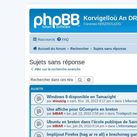
Korvigelloù An D
Foromoù KERZROUIZIG
Raccourcis
FAQ
Accueil du forum
Rechercher
Sujets sans réponse
Sujets sans réponse
Aller sur la recherche avancée
Rechercher
Recherche avancée
SUJETS
Windows 8 disponible en Tamazight
par
drouizig
»
sam. févr. 16, 2013 9:17 pm
» dans
L'informa
Une affiche pour GCompris en breton
par
bIBAR
»
lun. juil. 12, 2010 2:56 pm
» dans
Troidigezh mez
Ubuntu en breton dans l'école publique de Sain
par
bIBAR
»
lun. juin 28, 2010 8:14 pm
» dans
L'informatique
Implijout Firefox (hag ar re all) e brezhoneg ga