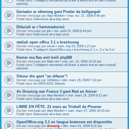
Publié dans
Troidigezh meziantoù all (frank a wirioù evit an darn vrasañ
anezho)
Geriadur ar stlenneg gant Preder da bellgargañ
Dernier message par
Alan Monfort
«
mar. oct. 27, 2009 8:40 am
Publié dans
Danvezioù all a-bep seurt
Difaziañ ar c'hemmadurioù
Dernier message par
job
«
lun. août 24, 2009 6:44 pm
Publié dans
Danvezioù all a-bep seurt
staliañ open office 3.1 e brezhoneg
Dernier message par
envel
«
sam. mai 23, 2009 1:27 pm
Publié dans
Troidigezh OpenOffice.org e brezhoneg (1.1.x, 2.x ha 3.x)
Kemer ma flas evit treiñ phpBB
Dernier message par
Malo-net
«
mer. avr. 15, 2009 10:15 pm
Publié dans
Troidigezh meziantoù all (frank a wirioù evit an darn vrasañ
anezho)
Sikour din gant "an difazer"!
Dernier message par
100drine
«
dim. mars 29, 2009 7:10 pm
Publié dans
An DROUIZIG Difazier
An Drouizig war France 3 gant Red an Amzer
Dernier message par
Alan Monfort
«
mer. mars 18, 2009 9:12 am
Publié dans
Danvezioù all a-bep seurt
LIBRE EN FÊTE. 21 mars au Triskell de Ploeren
Dernier message par
Alan Monfort
«
sam. mars 07, 2009 10:43 am
Publié dans
Danvezioù all a-bep seurt
OpenOffice.org 3.1 en langue bretonne est disponible
Dernier message par
drouizig
«
dim. mars 01, 2009 8:22 am