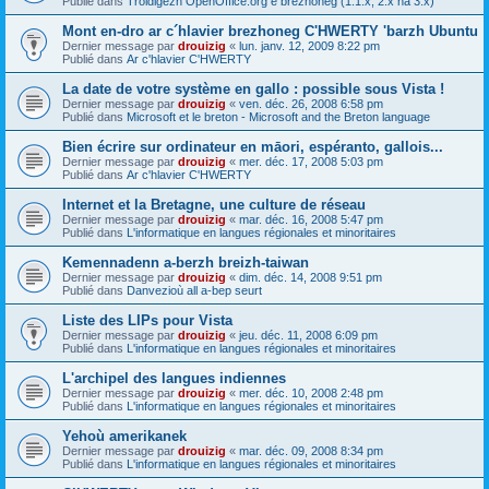
Publié dans
Troidigezh OpenOffice.org e brezhoneg (1.1.x, 2.x ha 3.x)
Mont en-dro ar c´hlavier brezhoneg C'HWERTY 'barzh Ubuntu
Dernier message par
drouizig
«
lun. janv. 12, 2009 8:22 pm
Publié dans
Ar c'hlavier C'HWERTY
La date de votre système en gallo : possible sous Vista !
Dernier message par
drouizig
«
ven. déc. 26, 2008 6:58 pm
Publié dans
Microsoft et le breton - Microsoft and the Breton language
Bien écrire sur ordinateur en māori, espéranto, gallois...
Dernier message par
drouizig
«
mer. déc. 17, 2008 5:03 pm
Publié dans
Ar c'hlavier C'HWERTY
Internet et la Bretagne, une culture de réseau
Dernier message par
drouizig
«
mar. déc. 16, 2008 5:47 pm
Publié dans
L'informatique en langues régionales et minoritaires
Kemennadenn a-berzh breizh-taiwan
Dernier message par
drouizig
«
dim. déc. 14, 2008 9:51 pm
Publié dans
Danvezioù all a-bep seurt
Liste des LIPs pour Vista
Dernier message par
drouizig
«
jeu. déc. 11, 2008 6:09 pm
Publié dans
L'informatique en langues régionales et minoritaires
L'archipel des langues indiennes
Dernier message par
drouizig
«
mer. déc. 10, 2008 2:48 pm
Publié dans
L'informatique en langues régionales et minoritaires
Yehoù amerikanek
Dernier message par
drouizig
«
mar. déc. 09, 2008 8:34 pm
Publié dans
L'informatique en langues régionales et minoritaires