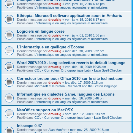
Dernier message par
drouizig
«
ven. janv. 15, 2010 6:18 pm
Publié dans
L'informatique en langues régionales et minoritaires
Ethiopia: Microsoft software application soon in Amharic
Dernier message par
drouizig
«
ven. janv. 15, 2010 6:17 pm
Publié dans
L'informatique en langues régionales et minoritaires
Logiciels en langue corse
Dernier message par
drouizig
«
ven. janv. 01, 2010 1:36 pm
Publié dans
L'informatique en langues régionales et minoritaires
L'informatique en gaélique d'Ecosse
Dernier message par
drouizig
«
mer. déc. 30, 2009 6:22 pm
Publié dans
L'informatique en langues régionales et minoritaires
Word 2007/2010 - lang selection reverts to default language
Dernier message par
drouizig
«
ven. déc. 18, 2009 10:38 am
Publié dans
COL - Correcteur Orthographique Latin - Latin Spell Checker
Correcteur breton pour Office 2010 sur le site technet.com
Dernier message par
drouizig
«
jeu. déc. 17, 2009 2:18 pm
Publié dans
Microsoft et le breton - Microsoft and the Breton language
Informatique en dialectes Same, langues des Lapons
Dernier message par
drouizig
«
mer. déc. 16, 2009 5:46 pm
Publié dans
L'informatique en langues régionales et minoritaires
NeoOffice support on MacOSX
Dernier message par
drouizig
«
sam. déc. 12, 2009 6:33 am
Publié dans
COL - Correcteur Orthographique Latin - Latin Spell Checker
Inkscape 0.47
Dernier message par
Alan Monfort
«
mer. nov. 25, 2009 7:18 am