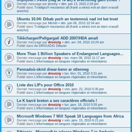
Dernier message par
jeremy
«
dim. juin 13, 2010 2:29 pm
Publié dans
Troidigezh meziantoù all (frank a wirioù evit an darn vrasañ
anezho)
Ubuntu 10.04: Dibab yezh an testennoù nad int ket troet
Dernier message par
Michel
«
dim. juin 06, 2010 10:34 am
Publié dans
Troidigezh meziantoù all (frank a wirioù evit an darn vrasañ
anezho)
Télécharger/Pellgargañ ADD 2007/HDA amañ
Dernier message par
drouizig
«
dim. avr. 04, 2010 10:24 am
Publié dans
An DROUIZIG Difazier
More Than 1 Billion Speakers of Endangered Languages...
Dernier message par
drouizig
«
lun. mars 08, 2010 11:17 am
Publié dans
L'informatique en langues régionales et minoritaires
Pennadoù-skrid diwar-benn ar stlenneg
Dernier message par
drouizig
«
lun. févr. 01, 2010 3:31 pm
Publié dans
L'informatique en langues régionales et minoritaires
Liste des LIPs pour Office 2010
Dernier message par
drouizig
«
ven. janv. 22, 2010 5:35 pm
Publié dans
L'informatique en langues régionales et minoritaires
Le K barré breton a ses caractères officiels !
Dernier message par
drouizig
«
lun. janv. 18, 2010 5:55 pm
Publié dans
L'informatique en langues régionales et minoritaires
Microsoft Windows 7 Will Speak 10 Languages from Africa
Dernier message par
drouizig
«
ven. janv. 15, 2010 6:21 pm
Publié dans
L'informatique en langues régionales et minoritaires
Ethiopia - Microsoft to release Windows 7 in Amharic