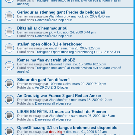
Publié dans
Troidigezh meziantoù all (frank a wirioù evit an darn vrasañ
anezho)
Geriadur ar stlenneg gant Preder da bellgargañ
Dernier message par
Alan Monfort
«
mar. oct. 27, 2009 8:40 am
Publié dans
Danvezioù all a-bep seurt
Difaziañ ar c'hemmadurioù
Dernier message par
job
«
lun. août 24, 2009 6:44 pm
Publié dans
Danvezioù all a-bep seurt
staliañ open office 3.1 e brezhoneg
Dernier message par
envel
«
sam. mai 23, 2009 1:27 pm
Publié dans
Troidigezh OpenOffice.org e brezhoneg (1.1.x, 2.x ha 3.x)
Kemer ma flas evit treiñ phpBB
Dernier message par
Malo-net
«
mer. avr. 15, 2009 10:15 pm
Publié dans
Troidigezh meziantoù all (frank a wirioù evit an darn vrasañ
anezho)
Sikour din gant "an difazer"!
Dernier message par
100drine
«
dim. mars 29, 2009 7:10 pm
Publié dans
An DROUIZIG Difazier
An Drouizig war France 3 gant Red an Amzer
Dernier message par
Alan Monfort
«
mer. mars 18, 2009 9:12 am
Publié dans
Danvezioù all a-bep seurt
LIBRE EN FÊTE. 21 mars au Triskell de Ploeren
Dernier message par
Alan Monfort
«
sam. mars 07, 2009 10:43 am
Publié dans
Danvezioù all a-bep seurt
OpenOffice.org 3.1 en langue bretonne est disponible
Dernier message par
drouizig
«
dim. mars 01, 2009 8:22 am