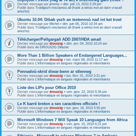
Dernier message par
jeremy
«
dim. juin 13, 2010 2:29 pm
Publié dans
Troidigezh meziantoù all (frank a wirioù evit an darn vrasañ
anezho)
Ubuntu 10.04: Dibab yezh an testennoù nad int ket troet
Dernier message par
Michel
«
dim. juin 06, 2010 10:34 am
Publié dans
Troidigezh meziantoù all (frank a wirioù evit an darn vrasañ
anezho)
Télécharger/Pellgargañ ADD 2007/HDA amañ
Dernier message par
drouizig
«
dim. avr. 04, 2010 10:24 am
Publié dans
An DROUIZIG Difazier
More Than 1 Billion Speakers of Endangered Languages...
Dernier message par
drouizig
«
lun. mars 08, 2010 11:17 am
Publié dans
L'informatique en langues régionales et minoritaires
Pennadoù-skrid diwar-benn ar stlenneg
Dernier message par
drouizig
«
lun. févr. 01, 2010 3:31 pm
Publié dans
L'informatique en langues régionales et minoritaires
Liste des LIPs pour Office 2010
Dernier message par
drouizig
«
ven. janv. 22, 2010 5:35 pm
Publié dans
L'informatique en langues régionales et minoritaires
Le K barré breton a ses caractères officiels !
Dernier message par
drouizig
«
lun. janv. 18, 2010 5:55 pm
Publié dans
L'informatique en langues régionales et minoritaires
Microsoft Windows 7 Will Speak 10 Languages from Africa
Dernier message par
drouizig
«
ven. janv. 15, 2010 6:21 pm
Publié dans
L'informatique en langues régionales et minoritaires
Ethiopia - Microsoft to release Windows 7 in Amharic