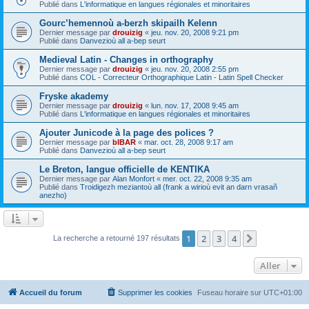
Publié dans
L'informatique en langues régionales et minoritaires
Gourc’hemennoù a-berzh skipailh Kelenn
Dernier message par
drouizig
«
jeu. nov. 20, 2008 9:21 pm
Publié dans
Danvezioù all a-bep seurt
Medieval Latin - Changes in orthography
Dernier message par
drouizig
«
jeu. nov. 20, 2008 2:55 pm
Publié dans
COL - Correcteur Orthographique Latin - Latin Spell Checker
Fryske akademy
Dernier message par
drouizig
«
lun. nov. 17, 2008 9:45 am
Publié dans
L'informatique en langues régionales et minoritaires
Ajouter Junicode à la page des polices ?
Dernier message par
bIBAR
«
mar. oct. 28, 2008 9:17 am
Publié dans
Danvezioù all a-bep seurt
Le Breton, langue officielle de KENTIKA
Dernier message par
Alan Monfort
«
mer. oct. 22, 2008 9:35 am
Publié dans
Troidigezh meziantoù all (frank a wirioù evit an darn vrasañ
anezho)
1
2
3
4
Suivant
La recherche a retourné 197 résultats
Aller
Accueil du forum
Supprimer les cookies
Fuseau horaire sur
UTC+01:00