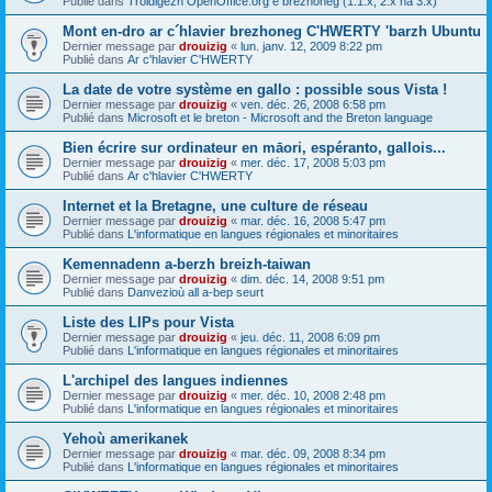
Publié dans
Troidigezh OpenOffice.org e brezhoneg (1.1.x, 2.x ha 3.x)
Mont en-dro ar c´hlavier brezhoneg C'HWERTY 'barzh Ubuntu
Dernier message par
drouizig
«
lun. janv. 12, 2009 8:22 pm
Publié dans
Ar c'hlavier C'HWERTY
La date de votre système en gallo : possible sous Vista !
Dernier message par
drouizig
«
ven. déc. 26, 2008 6:58 pm
Publié dans
Microsoft et le breton - Microsoft and the Breton language
Bien écrire sur ordinateur en māori, espéranto, gallois...
Dernier message par
drouizig
«
mer. déc. 17, 2008 5:03 pm
Publié dans
Ar c'hlavier C'HWERTY
Internet et la Bretagne, une culture de réseau
Dernier message par
drouizig
«
mar. déc. 16, 2008 5:47 pm
Publié dans
L'informatique en langues régionales et minoritaires
Kemennadenn a-berzh breizh-taiwan
Dernier message par
drouizig
«
dim. déc. 14, 2008 9:51 pm
Publié dans
Danvezioù all a-bep seurt
Liste des LIPs pour Vista
Dernier message par
drouizig
«
jeu. déc. 11, 2008 6:09 pm
Publié dans
L'informatique en langues régionales et minoritaires
L'archipel des langues indiennes
Dernier message par
drouizig
«
mer. déc. 10, 2008 2:48 pm
Publié dans
L'informatique en langues régionales et minoritaires
Yehoù amerikanek
Dernier message par
drouizig
«
mar. déc. 09, 2008 8:34 pm
Publié dans
L'informatique en langues régionales et minoritaires