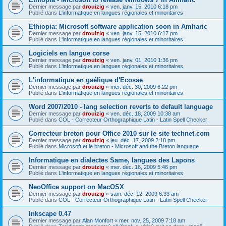
Dernier message par
drouizig
«
ven. janv. 15, 2010 6:18 pm
Publié dans
L'informatique en langues régionales et minoritaires
Ethiopia: Microsoft software application soon in Amharic
Dernier message par
drouizig
«
ven. janv. 15, 2010 6:17 pm
Publié dans
L'informatique en langues régionales et minoritaires
Logiciels en langue corse
Dernier message par
drouizig
«
ven. janv. 01, 2010 1:36 pm
Publié dans
L'informatique en langues régionales et minoritaires
L'informatique en gaélique d'Ecosse
Dernier message par
drouizig
«
mer. déc. 30, 2009 6:22 pm
Publié dans
L'informatique en langues régionales et minoritaires
Word 2007/2010 - lang selection reverts to default language
Dernier message par
drouizig
«
ven. déc. 18, 2009 10:38 am
Publié dans
COL - Correcteur Orthographique Latin - Latin Spell Checker
Correcteur breton pour Office 2010 sur le site technet.com
Dernier message par
drouizig
«
jeu. déc. 17, 2009 2:18 pm
Publié dans
Microsoft et le breton - Microsoft and the Breton language
Informatique en dialectes Same, langues des Lapons
Dernier message par
drouizig
«
mer. déc. 16, 2009 5:46 pm
Publié dans
L'informatique en langues régionales et minoritaires
NeoOffice support on MacOSX
Dernier message par
drouizig
«
sam. déc. 12, 2009 6:33 am
Publié dans
COL - Correcteur Orthographique Latin - Latin Spell Checker
Inkscape 0.47
Dernier message par
Alan Monfort
«
mer. nov. 25, 2009 7:18 am