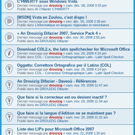
C’HWERTY sous Windows Vista
Dernier message par
drouizig
«
sam. déc. 06, 2008 3:33 pm
Publié dans
Ar c'hlavier C'HWERTY
[MSDN] Vista en Zoulou, c'est dispo !
Dernier message par
drouizig
«
ven. déc. 05, 2008 2:36 pm
Publié dans
L'informatique en langues régionales et minoritaires
« An Drouizig Difazier 2007, Service Pack 4 »
Dernier message par
drouizig
«
dim. nov. 30, 2008 2:55 pm
Publié dans
An DROUIZIG Difazier
Download COL2.x, the latin spellchecker for Microsoft Office
Dernier message par
drouizig
«
sam. nov. 29, 2008 4:16 pm
Publié dans
COL - Correcteur Orthographique Latin - Latin Spell Checker
Oggetto: Correttore Ortografico per il Latino (COL)
Dernier message par
drouizig
«
sam. nov. 29, 2008 4:14 pm
Publié dans
COL - Correcteur Orthographique Latin - Latin Spell Checker
An Drouizig Difazier - Daveoù - Références
Dernier message par
drouizig
«
sam. nov. 29, 2008 11:47 am
Publié dans
An DROUIZIG Difazier
Que faire si le correcteur est ou devient inactif ?
Dernier message par
drouizig
«
sam. nov. 29, 2008 11:34 am
Publié dans
An DROUIZIG Difazier
Que faire si la langue d'édition ne se maintient pas ?
Dernier message par
drouizig
«
sam. nov. 29, 2008 11:32 am
Publié dans
An DROUIZIG Difazier
Liste des LIPs pour Microsoft Office 2007
Dernier message par
drouizig
«
ven. nov. 21, 2008 1:20 pm