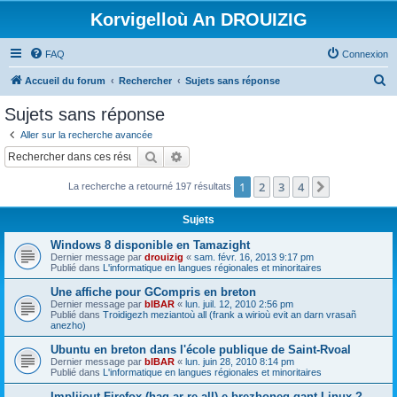
Korvigelloù An DROUIZIG
FAQ
Connexion
R
Accueil du forum
Rechercher
Sujets sans réponse
e
Sujets sans réponse
c
Aller sur la recherche avancée
h
Rechercher
Recherche avancée
e
1
2
3
4
Suivant
La recherche a retourné 197 résultats
r
c
Sujets
h
Windows 8 disponible en Tamazight
e
Dernier message par
drouizig
«
sam. févr. 16, 2013 9:17 pm
Publié dans
L'informatique en langues régionales et minoritaires
r
Une affiche pour GCompris en breton
Dernier message par
bIBAR
«
lun. juil. 12, 2010 2:56 pm
Publié dans
Troidigezh meziantoù all (frank a wirioù evit an darn vrasañ
anezho)
Ubuntu en breton dans l'école publique de Saint-Rvoal
Dernier message par
bIBAR
«
lun. juin 28, 2010 8:14 pm
Publié dans
L'informatique en langues régionales et minoritaires
Implijout Firefox (hag ar re all) e brezhoneg gant Linux ?