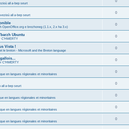
0
zioù all a-bep seurt
0
vezioù all a-bep seurt
onible
0
h OpenOffice.org e brezhoneg (1.1.x, 2.x ha 3.x)
'barzh Ubuntu
0
ier C'HWERTY
s Vista !
0
et le breton - Microsoft and the Breton language
allois...
0
ier C'HWERTY
0
ique en langues régionales et minoritaires
0
all a-bep seurt
0
que en langues régionales et minoritaires
0
ique en langues régionales et minoritaires
0
ique en langues régionales et minoritaires