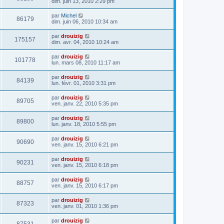
dim. juin 13, 2010 2:29 pm
par
Michel
86179
dim. juin 06, 2010 10:34 am
par
drouizig
175157
dim. avr. 04, 2010 10:24 am
par
drouizig
101778
lun. mars 08, 2010 11:17 am
par
drouizig
84139
lun. févr. 01, 2010 3:31 pm
par
drouizig
89705
ven. janv. 22, 2010 5:35 pm
par
drouizig
89800
lun. janv. 18, 2010 5:55 pm
par
drouizig
90690
ven. janv. 15, 2010 6:21 pm
par
drouizig
90231
ven. janv. 15, 2010 6:18 pm
par
drouizig
88757
ven. janv. 15, 2010 6:17 pm
par
drouizig
87323
ven. janv. 01, 2010 1:36 pm
par
drouizig