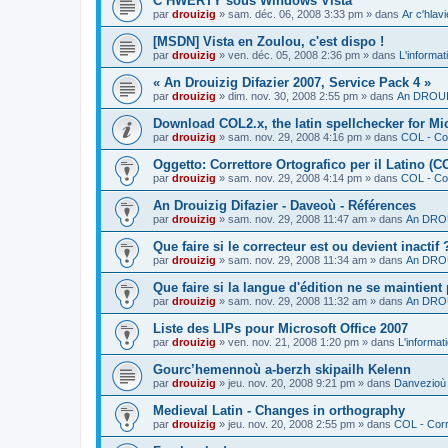
C’HWERTY sous Windows Vista
par
drouizig
»
sam. déc. 06, 2008 3:33 pm
» dans
Ar c'hla
[MSDN] Vista en Zoulou, c'est dispo !
par
drouizig
»
ven. déc. 05, 2008 2:36 pm
» dans
L'informat
« An Drouizig Difazier 2007, Service Pack 4 »
par
drouizig
»
dim. nov. 30, 2008 2:55 pm
» dans
An DROUIZ
Download COL2.x, the latin spellchecker for Mic
par
drouizig
»
sam. nov. 29, 2008 4:16 pm
» dans
COL - Cor
Oggetto: Correttore Ortografico per il Latino (C
par
drouizig
»
sam. nov. 29, 2008 4:14 pm
» dans
COL - Cor
An Drouizig Difazier - Daveoù - Références
par
drouizig
»
sam. nov. 29, 2008 11:47 am
» dans
An DROU
Que faire si le correcteur est ou devient inactif 
par
drouizig
»
sam. nov. 29, 2008 11:34 am
» dans
An DROU
Que faire si la langue d'édition ne se maintient
par
drouizig
»
sam. nov. 29, 2008 11:32 am
» dans
An DROU
Liste des LIPs pour Microsoft Office 2007
par
drouizig
»
ven. nov. 21, 2008 1:20 pm
» dans
L'informat
Gourc’hemennoù a-berzh skipailh Kelenn
par
drouizig
»
jeu. nov. 20, 2008 9:21 pm
» dans
Danvezioù 
Medieval Latin - Changes in orthography
par
drouizig
»
jeu. nov. 20, 2008 2:55 pm
» dans
COL - Corr