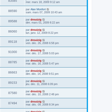
83585
mer. mars 18, 2009 9:12 am
par
Alan Monfort
88590
sam. mars 07, 2009 10:43 am
par
drouizig
89588
dim. mars 01, 2009 8:22 am
par
drouizig
86060
lun. janv. 12, 2009 8:22 pm
par
drouizig
89118
ven. déc. 26, 2008 6:58 pm
par
drouizig
91000
mer. déc. 17, 2008 5:03 pm
par
drouizig
88785
mar. déc. 16, 2008 5:47 pm
par
drouizig
86663
dim. déc. 14, 2008 9:51 pm
par
drouizig
89153
jeu. déc. 11, 2008 6:09 pm
par
drouizig
87580
mer. déc. 10, 2008 2:48 pm
par
drouizig
87494
mar. déc. 09, 2008 8:34 pm
par
drouizig