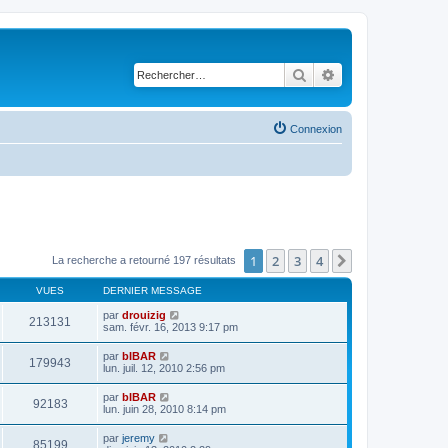
Rechercher
Recherche avancé
Connexion
1
2
3
4
Suivant
La recherche a retourné 197 résultats
VUES
DERNIER MESSAGE
par
drouizig
213131
sam. févr. 16, 2013 9:17 pm
par
bIBAR
179943
lun. juil. 12, 2010 2:56 pm
par
bIBAR
92183
lun. juin 28, 2010 8:14 pm
par
jeremy
85199