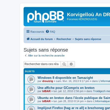
Korvigelloù An D
Foromoù KERZROUIZIG
Raccourcis
FAQ
Accueil du forum
Rechercher
Sujets sans réponse
Sujets sans réponse
Aller sur la recherche avancée
Rechercher
Recherche avancée
SUJETS
Windows 8 disponible en Tamazight
par
drouizig
»
sam. févr. 16, 2013 9:17 pm
» dans
L'informa
Une affiche pour GCompris en breton
par
bIBAR
»
lun. juil. 12, 2010 2:56 pm
» dans
Troidigezh mez
Ubuntu en breton dans l'école publique de Sain
par
bIBAR
»
lun. juin 28, 2010 8:14 pm
» dans
L'informatique
Implijout Firefox (hag ar re all) e brezhoneg ga