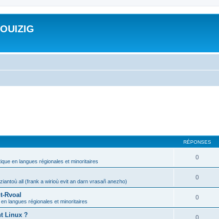
ROUIZIG
RÉPONSES
0
tique en langues régionales et minoritaires
0
iantoù all (frank a wirioù evit an darn vrasañ anezho)
t-Rvoal
0
 en langues régionales et minoritaires
nt Linux ?
0