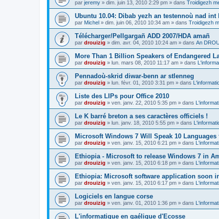
par
jeremy
»
dim. juin 13, 2010 2:29 pm
» dans
Troidigezh me
Ubuntu 10.04: Dibab yezh an testennoù nad int k
par
Michel
»
dim. juin 06, 2010 10:34 am
» dans
Troidigezh m
Télécharger/Pellgargañ ADD 2007/HDA amañ
par
drouizig
»
dim. avr. 04, 2010 10:24 am
» dans
An DROUI
More Than 1 Billion Speakers of Endangered L
par
drouizig
»
lun. mars 08, 2010 11:17 am
» dans
L'informa
Pennadoù-skrid diwar-benn ar stlenneg
par
drouizig
»
lun. févr. 01, 2010 3:31 pm
» dans
L'informati
Liste des LIPs pour Office 2010
par
drouizig
»
ven. janv. 22, 2010 5:35 pm
» dans
L'informat
Le K barré breton a ses caractères officiels !
par
drouizig
»
lun. janv. 18, 2010 5:55 pm
» dans
L'informat
Microsoft Windows 7 Will Speak 10 Languages 
par
drouizig
»
ven. janv. 15, 2010 6:21 pm
» dans
L'informat
Ethiopia - Microsoft to release Windows 7 in A
par
drouizig
»
ven. janv. 15, 2010 6:18 pm
» dans
L'informat
Ethiopia: Microsoft software application soon 
par
drouizig
»
ven. janv. 15, 2010 6:17 pm
» dans
L'informat
Logiciels en langue corse
par
drouizig
»
ven. janv. 01, 2010 1:36 pm
» dans
L'informat
L'informatique en gaélique d'Ecosse