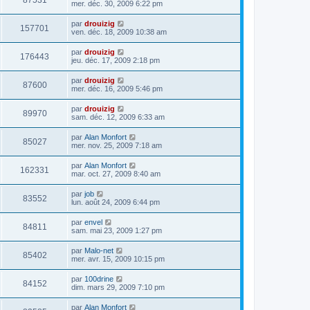
87531
mer. déc. 30, 2009 6:22 pm
par
drouizig
157701
ven. déc. 18, 2009 10:38 am
par
drouizig
176443
jeu. déc. 17, 2009 2:18 pm
par
drouizig
87600
mer. déc. 16, 2009 5:46 pm
par
drouizig
89970
sam. déc. 12, 2009 6:33 am
par
Alan Monfort
85027
mer. nov. 25, 2009 7:18 am
par
Alan Monfort
162331
mar. oct. 27, 2009 8:40 am
par
job
83552
lun. août 24, 2009 6:44 pm
par
envel
84811
sam. mai 23, 2009 1:27 pm
par
Malo-net
85402
mer. avr. 15, 2009 10:15 pm
par
100drine
84152
dim. mars 29, 2009 7:10 pm
par
Alan Monfort