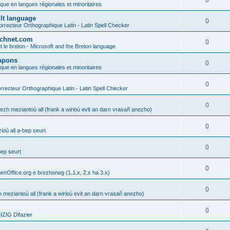
0
ique en langues régionales et minoritaires
ult language
0
rrecteur Orthographique Latin - Latin Spell Checker
technet.com
0
t le breton - Microsoft and the Breton language
Lapons
0
ique en langues régionales et minoritaires
0
recteur Orthographique Latin - Latin Spell Checker
0
gezh meziantoù all (frank a wirioù evit an darn vrasañ anezho)
0
où all a-bep seurt
0
bep seurt
0
enOffice.org e brezhoneg (1.1.x, 2.x ha 3.x)
0
h meziantoù all (frank a wirioù evit an darn vrasañ anezho)
0
ZIG Difazier