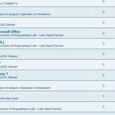
0
vier C'HWERTY
0
ique en langues régionales et minoritaires
0
IG Difazier
rosoft Office
0
recteur Orthographique Latin - Latin Spell Checker
OL)
0
recteur Orthographique Latin - Latin Spell Checker
0
IZIG Difazier
?
0
IZIG Difazier
 pas ?
0
IZIG Difazier
0
ique en langues régionales et minoritaires
0
all a-bep seurt
0
ecteur Orthographique Latin - Latin Spell Checker