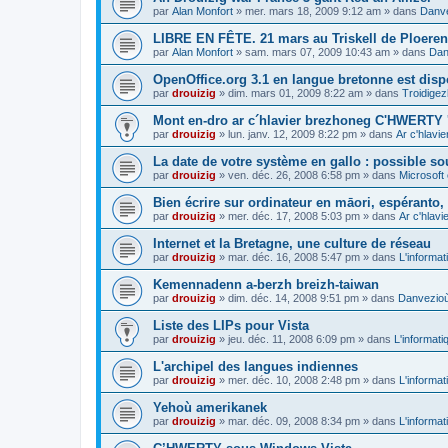
par
Alan Monfort
»
mer. mars 18, 2009 9:12 am
» dans
Danve
LIBRE EN FÊTE. 21 mars au Triskell de Ploeren
par
Alan Monfort
»
sam. mars 07, 2009 10:43 am
» dans
Dan
OpenOffice.org 3.1 en langue bretonne est disp
par
drouizig
»
dim. mars 01, 2009 8:22 am
» dans
Troidigez
Mont en-dro ar c´hlavier brezhoneg C'HWERTY 
par
drouizig
»
lun. janv. 12, 2009 8:22 pm
» dans
Ar c'hlav
La date de votre système en gallo : possible sou
par
drouizig
»
ven. déc. 26, 2008 6:58 pm
» dans
Microsoft 
Bien écrire sur ordinateur en māori, espéranto, g
par
drouizig
»
mer. déc. 17, 2008 5:03 pm
» dans
Ar c'hlav
Internet et la Bretagne, une culture de réseau
par
drouizig
»
mar. déc. 16, 2008 5:47 pm
» dans
L'informat
Kemennadenn a-berzh breizh-taiwan
par
drouizig
»
dim. déc. 14, 2008 9:51 pm
» dans
Danvezioù 
Liste des LIPs pour Vista
par
drouizig
»
jeu. déc. 11, 2008 6:09 pm
» dans
L'informati
L'archipel des langues indiennes
par
drouizig
»
mer. déc. 10, 2008 2:48 pm
» dans
L'informat
Yehoù amerikanek
par
drouizig
»
mar. déc. 09, 2008 8:34 pm
» dans
L'informat