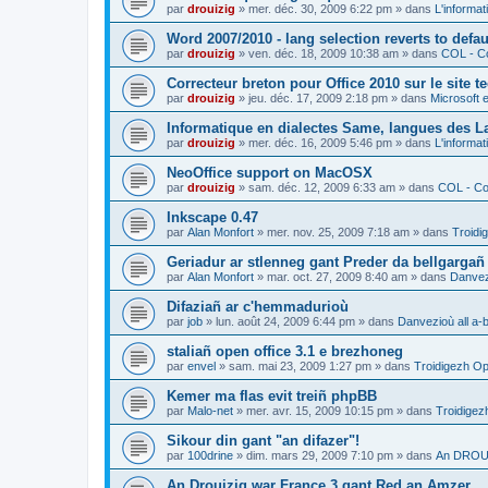
par
drouizig
»
mer. déc. 30, 2009 6:22 pm
» dans
L'informat
Word 2007/2010 - lang selection reverts to defa
par
drouizig
»
ven. déc. 18, 2009 10:38 am
» dans
COL - Co
Correcteur breton pour Office 2010 sur le site 
par
drouizig
»
jeu. déc. 17, 2009 2:18 pm
» dans
Microsoft e
Informatique en dialectes Same, langues des 
par
drouizig
»
mer. déc. 16, 2009 5:46 pm
» dans
L'informat
NeoOffice support on MacOSX
par
drouizig
»
sam. déc. 12, 2009 6:33 am
» dans
COL - Cor
Inkscape 0.47
par
Alan Monfort
»
mer. nov. 25, 2009 7:18 am
» dans
Troidi
Geriadur ar stlenneg gant Preder da bellgargañ
par
Alan Monfort
»
mar. oct. 27, 2009 8:40 am
» dans
Danvezi
Difaziañ ar c'hemmadurioù
par
job
»
lun. août 24, 2009 6:44 pm
» dans
Danvezioù all a-
staliañ open office 3.1 e brezhoneg
par
envel
»
sam. mai 23, 2009 1:27 pm
» dans
Troidigezh Op
Kemer ma flas evit treiñ phpBB
par
Malo-net
»
mer. avr. 15, 2009 10:15 pm
» dans
Troidigez
Sikour din gant "an difazer"!
par
100drine
»
dim. mars 29, 2009 7:10 pm
» dans
An DROUI
An Drouizig war France 3 gant Red an Amzer