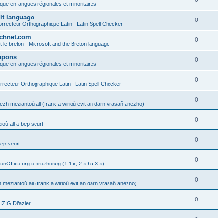
0
ique en langues régionales et minoritaires
ult language
0
rrecteur Orthographique Latin - Latin Spell Checker
technet.com
0
t le breton - Microsoft and the Breton language
Lapons
0
ique en langues régionales et minoritaires
0
recteur Orthographique Latin - Latin Spell Checker
0
gezh meziantoù all (frank a wirioù evit an darn vrasañ anezho)
0
où all a-bep seurt
0
bep seurt
0
enOffice.org e brezhoneg (1.1.x, 2.x ha 3.x)
0
h meziantoù all (frank a wirioù evit an darn vrasañ anezho)
0
ZIG Difazier