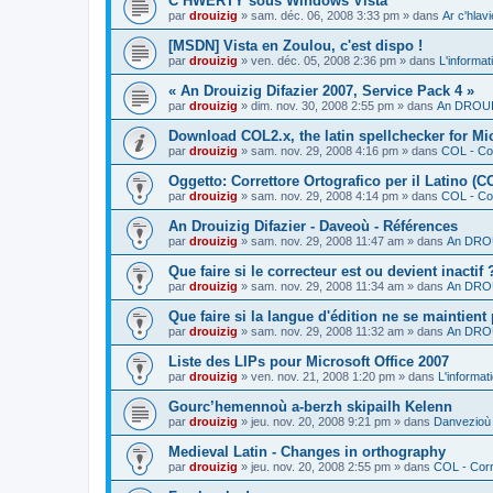
C’HWERTY sous Windows Vista
par
drouizig
»
sam. déc. 06, 2008 3:33 pm
» dans
Ar c'hla
[MSDN] Vista en Zoulou, c'est dispo !
par
drouizig
»
ven. déc. 05, 2008 2:36 pm
» dans
L'informat
« An Drouizig Difazier 2007, Service Pack 4 »
par
drouizig
»
dim. nov. 30, 2008 2:55 pm
» dans
An DROUIZ
Download COL2.x, the latin spellchecker for Mic
par
drouizig
»
sam. nov. 29, 2008 4:16 pm
» dans
COL - Cor
Oggetto: Correttore Ortografico per il Latino (C
par
drouizig
»
sam. nov. 29, 2008 4:14 pm
» dans
COL - Cor
An Drouizig Difazier - Daveoù - Références
par
drouizig
»
sam. nov. 29, 2008 11:47 am
» dans
An DROU
Que faire si le correcteur est ou devient inactif 
par
drouizig
»
sam. nov. 29, 2008 11:34 am
» dans
An DROU
Que faire si la langue d'édition ne se maintient
par
drouizig
»
sam. nov. 29, 2008 11:32 am
» dans
An DROU
Liste des LIPs pour Microsoft Office 2007
par
drouizig
»
ven. nov. 21, 2008 1:20 pm
» dans
L'informat
Gourc’hemennoù a-berzh skipailh Kelenn
par
drouizig
»
jeu. nov. 20, 2008 9:21 pm
» dans
Danvezioù 
Medieval Latin - Changes in orthography
par
drouizig
»
jeu. nov. 20, 2008 2:55 pm
» dans
COL - Corr