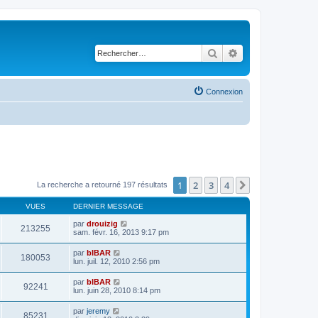
Rechercher
Recherche avancé
Connexion
1
2
3
4
Suivant
La recherche a retourné 197 résultats
VUES
DERNIER MESSAGE
par
drouizig
213255
sam. févr. 16, 2013 9:17 pm
par
bIBAR
180053
lun. juil. 12, 2010 2:56 pm
par
bIBAR
92241
lun. juin 28, 2010 8:14 pm
par
jeremy
85231