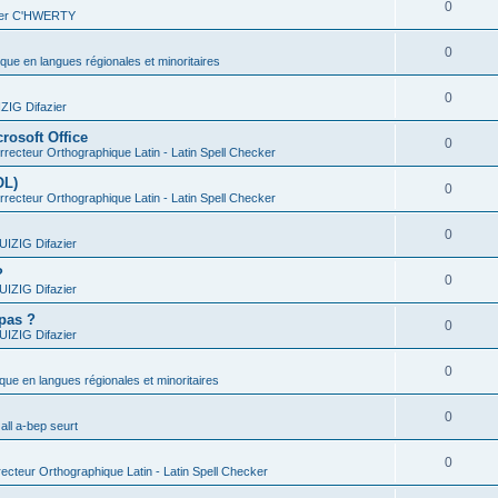
0
vier C'HWERTY
0
ique en langues régionales et minoritaires
0
IG Difazier
rosoft Office
0
recteur Orthographique Latin - Latin Spell Checker
OL)
0
recteur Orthographique Latin - Latin Spell Checker
0
IZIG Difazier
?
0
IZIG Difazier
 pas ?
0
IZIG Difazier
0
ique en langues régionales et minoritaires
0
all a-bep seurt
0
ecteur Orthographique Latin - Latin Spell Checker