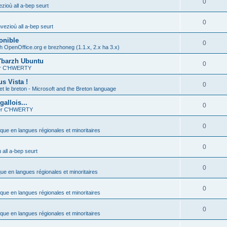
0
zioù all a-bep seurt
0
vezioù all a-bep seurt
onible
0
h OpenOffice.org e brezhoneg (1.1.x, 2.x ha 3.x)
'barzh Ubuntu
0
ier C'HWERTY
s Vista !
0
et le breton - Microsoft and the Breton language
allois...
0
ier C'HWERTY
0
ique en langues régionales et minoritaires
0
all a-bep seurt
0
que en langues régionales et minoritaires
0
ique en langues régionales et minoritaires
0
ique en langues régionales et minoritaires