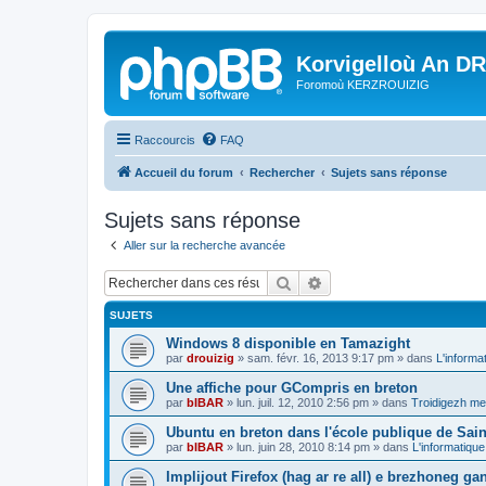
Korvigelloù An D
Foromoù KERZROUIZIG
Raccourcis
FAQ
Accueil du forum
Rechercher
Sujets sans réponse
Sujets sans réponse
Aller sur la recherche avancée
Rechercher
Recherche avancée
SUJETS
Windows 8 disponible en Tamazight
par
drouizig
»
sam. févr. 16, 2013 9:17 pm
» dans
L'informa
Une affiche pour GCompris en breton
par
bIBAR
»
lun. juil. 12, 2010 2:56 pm
» dans
Troidigezh mez
Ubuntu en breton dans l'école publique de Sain
par
bIBAR
»
lun. juin 28, 2010 8:14 pm
» dans
L'informatique
Implijout Firefox (hag ar re all) e brezhoneg ga