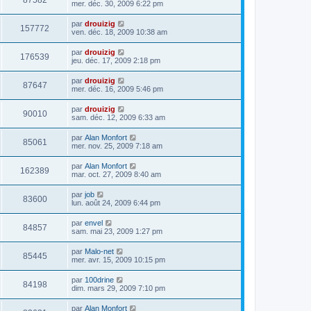
87582
mer. déc. 30, 2009 6:22 pm
par
drouizig
157772
ven. déc. 18, 2009 10:38 am
par
drouizig
176539
jeu. déc. 17, 2009 2:18 pm
par
drouizig
87647
mer. déc. 16, 2009 5:46 pm
par
drouizig
90010
sam. déc. 12, 2009 6:33 am
par
Alan Monfort
85061
mer. nov. 25, 2009 7:18 am
par
Alan Monfort
162389
mar. oct. 27, 2009 8:40 am
par
job
83600
lun. août 24, 2009 6:44 pm
par
envel
84857
sam. mai 23, 2009 1:27 pm
par
Malo-net
85445
mer. avr. 15, 2009 10:15 pm
par
100drine
84198
dim. mars 29, 2009 7:10 pm
par
Alan Monfort