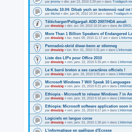
par
jeremy
»
dim. juin 13, 2010 2:29 pm
» dans
Troidigezh me
Ubuntu 10.04: Dibab yezh an testennoù nad int k
par
Michel
»
dim. juin 06, 2010 10:34 am
» dans
Troidigezh m
Télécharger/Pellgargañ ADD 2007/HDA amañ
par
drouizig
»
dim. avr. 04, 2010 10:24 am
» dans
An DROUI
More Than 1 Billion Speakers of Endangered L
par
drouizig
»
lun. mars 08, 2010 11:17 am
» dans
L'informa
Pennadoù-skrid diwar-benn ar stlenneg
par
drouizig
»
lun. févr. 01, 2010 3:31 pm
» dans
L'informati
Liste des LIPs pour Office 2010
par
drouizig
»
ven. janv. 22, 2010 5:35 pm
» dans
L'informat
Le K barré breton a ses caractères officiels !
par
drouizig
»
lun. janv. 18, 2010 5:55 pm
» dans
L'informat
Microsoft Windows 7 Will Speak 10 Languages 
par
drouizig
»
ven. janv. 15, 2010 6:21 pm
» dans
L'informat
Ethiopia - Microsoft to release Windows 7 in A
par
drouizig
»
ven. janv. 15, 2010 6:18 pm
» dans
L'informat
Ethiopia: Microsoft software application soon 
par
drouizig
»
ven. janv. 15, 2010 6:17 pm
» dans
L'informat
Logiciels en langue corse
par
drouizig
»
ven. janv. 01, 2010 1:36 pm
» dans
L'informat
L'informatique en gaélique d'Ecosse