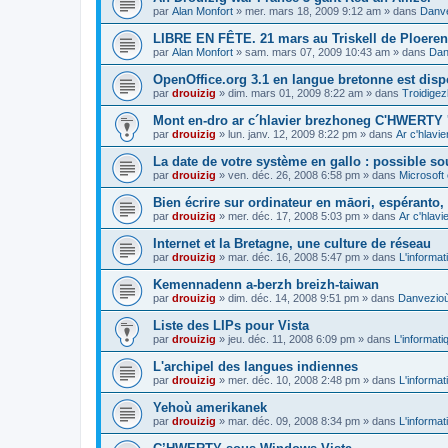
par
Alan Monfort
»
mer. mars 18, 2009 9:12 am
» dans
Danve
LIBRE EN FÊTE. 21 mars au Triskell de Ploeren
par
Alan Monfort
»
sam. mars 07, 2009 10:43 am
» dans
Dan
OpenOffice.org 3.1 en langue bretonne est disp
par
drouizig
»
dim. mars 01, 2009 8:22 am
» dans
Troidigez
Mont en-dro ar c´hlavier brezhoneg C'HWERTY 
par
drouizig
»
lun. janv. 12, 2009 8:22 pm
» dans
Ar c'hlav
La date de votre système en gallo : possible sou
par
drouizig
»
ven. déc. 26, 2008 6:58 pm
» dans
Microsoft 
Bien écrire sur ordinateur en māori, espéranto, g
par
drouizig
»
mer. déc. 17, 2008 5:03 pm
» dans
Ar c'hlav
Internet et la Bretagne, une culture de réseau
par
drouizig
»
mar. déc. 16, 2008 5:47 pm
» dans
L'informat
Kemennadenn a-berzh breizh-taiwan
par
drouizig
»
dim. déc. 14, 2008 9:51 pm
» dans
Danvezioù 
Liste des LIPs pour Vista
par
drouizig
»
jeu. déc. 11, 2008 6:09 pm
» dans
L'informati
L'archipel des langues indiennes
par
drouizig
»
mer. déc. 10, 2008 2:48 pm
» dans
L'informat
Yehoù amerikanek
par
drouizig
»
mar. déc. 09, 2008 8:34 pm
» dans
L'informat