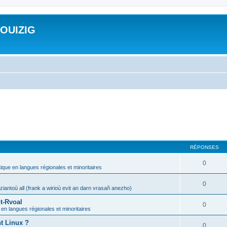
ROUIZIG
RÉPONSES
0
tique en langues régionales et minoritaires
0
iantoù all (frank a wirioù evit an darn vrasañ anezho)
t-Rvoal
0
 en langues régionales et minoritaires
nt Linux ?
0