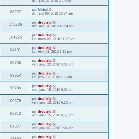
dim. juin 13, 2010 2:29 pm
par
Michel
86227
dim. juin 06, 2010 10:34 am
par
drouizig
175236
dim. avr. 04, 2010 10:24 am
par
drouizig
101925
lun. mars 08, 2010 11:17 am
par
drouizig
84191
lun. févr. 01, 2010 3:31 pm
par
drouizig
89760
ven. janv. 22, 2010 5:35 pm
par
drouizig
89854
lun. janv. 18, 2010 5:55 pm
par
drouizig
90789
ven. janv. 15, 2010 6:21 pm
par
drouizig
90279
ven. janv. 15, 2010 6:18 pm
par
drouizig
88812
ven. janv. 15, 2010 6:17 pm
par
drouizig
87377
ven. janv. 01, 2010 1:36 pm
par
drouizig