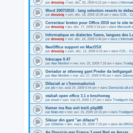
par
drouizig
»
mer. déc. 30, 2009 6:22 pm
» dans
L'informat
Word 2007/2010 - lang selection reverts to defa
par
drouizig
»
ven. déc. 18, 2009 10:38 am
» dans
COL - Co
Correcteur breton pour Office 2010 sur le site 
par
drouizig
»
jeu. déc. 17, 2009 2:18 pm
» dans
Microsoft e
Informatique en dialectes Same, langues des 
par
drouizig
»
mer. déc. 16, 2009 5:46 pm
» dans
L'informat
NeoOffice support on MacOSX
par
drouizig
»
sam. déc. 12, 2009 6:33 am
» dans
COL - Cor
Inkscape 0.47
par
Alan Monfort
»
mer. nov. 25, 2009 7:18 am
» dans
Troidi
Geriadur ar stlenneg gant Preder da bellgargañ
par
Alan Monfort
»
mar. oct. 27, 2009 8:40 am
» dans
Danvezi
Difaziañ ar c'hemmadurioù
par
job
»
lun. août 24, 2009 6:44 pm
» dans
Danvezioù all a-
staliañ open office 3.1 e brezhoneg
par
envel
»
sam. mai 23, 2009 1:27 pm
» dans
Troidigezh Op
Kemer ma flas evit treiñ phpBB
par
Malo-net
»
mer. avr. 15, 2009 10:15 pm
» dans
Troidigez
Sikour din gant "an difazer"!
par
100drine
»
dim. mars 29, 2009 7:10 pm
» dans
An DROUI
An Drouizig war France 3 gant Red an Amzer