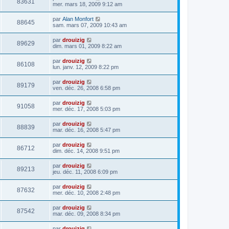
83631
mer. mars 18, 2009 9:12 am
par
Alan Monfort
88645
sam. mars 07, 2009 10:43 am
par
drouizig
89629
dim. mars 01, 2009 8:22 am
par
drouizig
86108
lun. janv. 12, 2009 8:22 pm
par
drouizig
89179
ven. déc. 26, 2008 6:58 pm
par
drouizig
91058
mer. déc. 17, 2008 5:03 pm
par
drouizig
88839
mar. déc. 16, 2008 5:47 pm
par
drouizig
86712
dim. déc. 14, 2008 9:51 pm
par
drouizig
89213
jeu. déc. 11, 2008 6:09 pm
par
drouizig
87632
mer. déc. 10, 2008 2:48 pm
par
drouizig
87542
mar. déc. 09, 2008 8:34 pm
par
drouizig