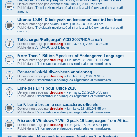
Dernier message par
jeremy
«
dim. juin 13, 2010 2:29 pm
Publié dans
Troidigezh meziantoù all (frank a wirioù evit an darn vrasañ
anezho)
Ubuntu 10.04: Dibab yezh an testennoù nad int ket troet
Dernier message par
Michel
«
dim. juin 06, 2010 10:34 am
Publié dans
Troidigezh meziantoù all (frank a wirioù evit an darn vrasañ
anezho)
Télécharger/Pellgargañ ADD 2007/HDA amañ
Dernier message par
drouizig
«
dim. avr. 04, 2010 10:24 am
Publié dans
An DROUIZIG Difazier
More Than 1 Billion Speakers of Endangered Languages...
Dernier message par
drouizig
«
lun. mars 08, 2010 11:17 am
Publié dans
L'informatique en langues régionales et minoritaires
Pennadoù-skrid diwar-benn ar stlenneg
Dernier message par
drouizig
«
lun. févr. 01, 2010 3:31 pm
Publié dans
L'informatique en langues régionales et minoritaires
Liste des LIPs pour Office 2010
Dernier message par
drouizig
«
ven. janv. 22, 2010 5:35 pm
Publié dans
L'informatique en langues régionales et minoritaires
Le K barré breton a ses caractères officiels !
Dernier message par
drouizig
«
lun. janv. 18, 2010 5:55 pm
Publié dans
L'informatique en langues régionales et minoritaires
Microsoft Windows 7 Will Speak 10 Languages from Africa
Dernier message par
drouizig
«
ven. janv. 15, 2010 6:21 pm
Publié dans
L'informatique en langues régionales et minoritaires
Ethiopia - Microsoft to release Windows 7 in Amharic