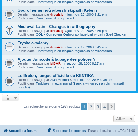
Publié dans
L'informatique en langues régionales et minoritaires
Gourc’hemennoù a-berzh skipailh Kelenn
Dernier message par
drouizig
«
jeu. nov. 20, 2008 9:21 pm
Publié dans
Danvezioù all a-bep seurt
Medieval Latin - Changes in orthography
Dernier message par
drouizig
«
jeu. nov. 20, 2008 2:55 pm
Publié dans
COL - Correcteur Orthographique Latin - Latin Spell Checker
Fryske akademy
Dernier message par
drouizig
«
lun. nov. 17, 2008 9:45 am
Publié dans
L'informatique en langues régionales et minoritaires
Ajouter Junicode à la page des polices ?
Dernier message par
bIBAR
«
mar. oct. 28, 2008 9:17 am
Publié dans
Danvezioù all a-bep seurt
Le Breton, langue officielle de KENTIKA
Dernier message par
Alan Monfort
«
mer. oct. 22, 2008 9:35 am
Publié dans
Troidigezh meziantoù all (frank a wirioù evit an darn vrasañ
anezho)
1
2
3
4
Suivant
La recherche a retourné 197 résultats
Aller
Accueil du forum
Supprimer les cookies
Fuseau horaire sur
UTC+01:00