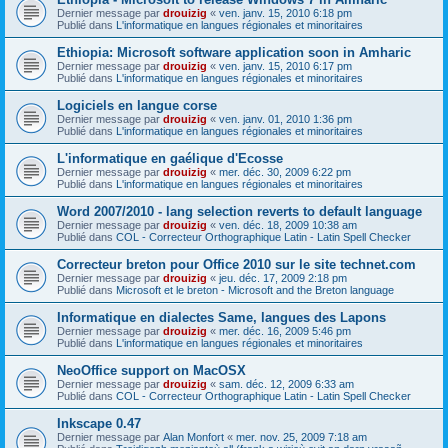
Dernier message par
drouizig
«
ven. janv. 15, 2010 6:18 pm
Publié dans
L'informatique en langues régionales et minoritaires
Ethiopia: Microsoft software application soon in Amharic
Dernier message par
drouizig
«
ven. janv. 15, 2010 6:17 pm
Publié dans
L'informatique en langues régionales et minoritaires
Logiciels en langue corse
Dernier message par
drouizig
«
ven. janv. 01, 2010 1:36 pm
Publié dans
L'informatique en langues régionales et minoritaires
L'informatique en gaélique d'Ecosse
Dernier message par
drouizig
«
mer. déc. 30, 2009 6:22 pm
Publié dans
L'informatique en langues régionales et minoritaires
Word 2007/2010 - lang selection reverts to default language
Dernier message par
drouizig
«
ven. déc. 18, 2009 10:38 am
Publié dans
COL - Correcteur Orthographique Latin - Latin Spell Checker
Correcteur breton pour Office 2010 sur le site technet.com
Dernier message par
drouizig
«
jeu. déc. 17, 2009 2:18 pm
Publié dans
Microsoft et le breton - Microsoft and the Breton language
Informatique en dialectes Same, langues des Lapons
Dernier message par
drouizig
«
mer. déc. 16, 2009 5:46 pm
Publié dans
L'informatique en langues régionales et minoritaires
NeoOffice support on MacOSX
Dernier message par
drouizig
«
sam. déc. 12, 2009 6:33 am
Publié dans
COL - Correcteur Orthographique Latin - Latin Spell Checker
Inkscape 0.47
Dernier message par
Alan Monfort
«
mer. nov. 25, 2009 7:18 am