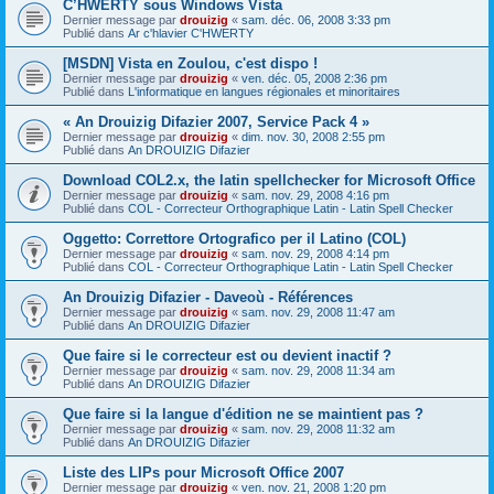
C’HWERTY sous Windows Vista
Dernier message par
drouizig
«
sam. déc. 06, 2008 3:33 pm
Publié dans
Ar c'hlavier C'HWERTY
[MSDN] Vista en Zoulou, c'est dispo !
Dernier message par
drouizig
«
ven. déc. 05, 2008 2:36 pm
Publié dans
L'informatique en langues régionales et minoritaires
« An Drouizig Difazier 2007, Service Pack 4 »
Dernier message par
drouizig
«
dim. nov. 30, 2008 2:55 pm
Publié dans
An DROUIZIG Difazier
Download COL2.x, the latin spellchecker for Microsoft Office
Dernier message par
drouizig
«
sam. nov. 29, 2008 4:16 pm
Publié dans
COL - Correcteur Orthographique Latin - Latin Spell Checker
Oggetto: Correttore Ortografico per il Latino (COL)
Dernier message par
drouizig
«
sam. nov. 29, 2008 4:14 pm
Publié dans
COL - Correcteur Orthographique Latin - Latin Spell Checker
An Drouizig Difazier - Daveoù - Références
Dernier message par
drouizig
«
sam. nov. 29, 2008 11:47 am
Publié dans
An DROUIZIG Difazier
Que faire si le correcteur est ou devient inactif ?
Dernier message par
drouizig
«
sam. nov. 29, 2008 11:34 am
Publié dans
An DROUIZIG Difazier
Que faire si la langue d'édition ne se maintient pas ?
Dernier message par
drouizig
«
sam. nov. 29, 2008 11:32 am
Publié dans
An DROUIZIG Difazier
Liste des LIPs pour Microsoft Office 2007
Dernier message par
drouizig
«
ven. nov. 21, 2008 1:20 pm