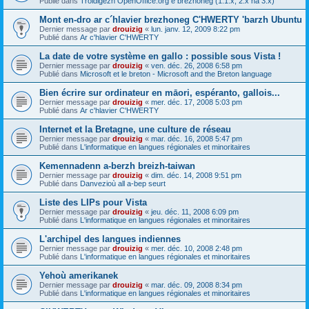
Publié dans
Troidigezh OpenOffice.org e brezhoneg (1.1.x, 2.x ha 3.x)
Mont en-dro ar c´hlavier brezhoneg C'HWERTY 'barzh Ubuntu
Dernier message par
drouizig
«
lun. janv. 12, 2009 8:22 pm
Publié dans
Ar c'hlavier C'HWERTY
La date de votre système en gallo : possible sous Vista !
Dernier message par
drouizig
«
ven. déc. 26, 2008 6:58 pm
Publié dans
Microsoft et le breton - Microsoft and the Breton language
Bien écrire sur ordinateur en māori, espéranto, gallois...
Dernier message par
drouizig
«
mer. déc. 17, 2008 5:03 pm
Publié dans
Ar c'hlavier C'HWERTY
Internet et la Bretagne, une culture de réseau
Dernier message par
drouizig
«
mar. déc. 16, 2008 5:47 pm
Publié dans
L'informatique en langues régionales et minoritaires
Kemennadenn a-berzh breizh-taiwan
Dernier message par
drouizig
«
dim. déc. 14, 2008 9:51 pm
Publié dans
Danvezioù all a-bep seurt
Liste des LIPs pour Vista
Dernier message par
drouizig
«
jeu. déc. 11, 2008 6:09 pm
Publié dans
L'informatique en langues régionales et minoritaires
L'archipel des langues indiennes
Dernier message par
drouizig
«
mer. déc. 10, 2008 2:48 pm
Publié dans
L'informatique en langues régionales et minoritaires
Yehoù amerikanek
Dernier message par
drouizig
«
mar. déc. 09, 2008 8:34 pm
Publié dans
L'informatique en langues régionales et minoritaires