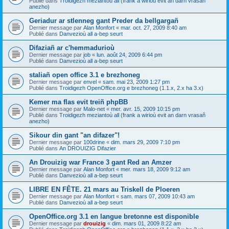
Publié dans
Troidigezh meziantoù all (frank a wirioù evit an darn vrasañ
anezho)
Geriadur ar stlenneg gant Preder da bellgargañ
Dernier message par
Alan Monfort
«
mar. oct. 27, 2009 8:40 am
Publié dans
Danvezioù all a-bep seurt
Difaziañ ar c'hemmadurioù
Dernier message par
job
«
lun. août 24, 2009 6:44 pm
Publié dans
Danvezioù all a-bep seurt
staliañ open office 3.1 e brezhoneg
Dernier message par
envel
«
sam. mai 23, 2009 1:27 pm
Publié dans
Troidigezh OpenOffice.org e brezhoneg (1.1.x, 2.x ha 3.x)
Kemer ma flas evit treiñ phpBB
Dernier message par
Malo-net
«
mer. avr. 15, 2009 10:15 pm
Publié dans
Troidigezh meziantoù all (frank a wirioù evit an darn vrasañ
anezho)
Sikour din gant "an difazer"!
Dernier message par
100drine
«
dim. mars 29, 2009 7:10 pm
Publié dans
An DROUIZIG Difazier
An Drouizig war France 3 gant Red an Amzer
Dernier message par
Alan Monfort
«
mer. mars 18, 2009 9:12 am
Publié dans
Danvezioù all a-bep seurt
LIBRE EN FÊTE. 21 mars au Triskell de Ploeren
Dernier message par
Alan Monfort
«
sam. mars 07, 2009 10:43 am
Publié dans
Danvezioù all a-bep seurt
OpenOffice.org 3.1 en langue bretonne est disponible
Dernier message par
drouizig
«
dim. mars 01, 2009 8:22 am