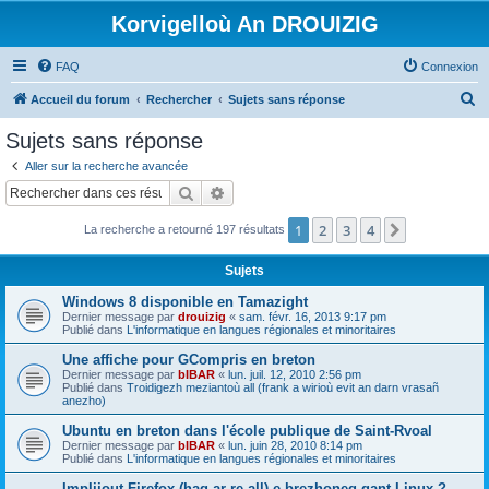
Korvigelloù An DROUIZIG
FAQ
Connexion
R
Accueil du forum
Rechercher
Sujets sans réponse
e
Sujets sans réponse
c
Aller sur la recherche avancée
h
Rechercher
Recherche avancée
e
1
2
3
4
Suivant
La recherche a retourné 197 résultats
r
c
Sujets
h
Windows 8 disponible en Tamazight
e
Dernier message par
drouizig
«
sam. févr. 16, 2013 9:17 pm
Publié dans
L'informatique en langues régionales et minoritaires
r
Une affiche pour GCompris en breton
Dernier message par
bIBAR
«
lun. juil. 12, 2010 2:56 pm
Publié dans
Troidigezh meziantoù all (frank a wirioù evit an darn vrasañ
anezho)
Ubuntu en breton dans l'école publique de Saint-Rvoal
Dernier message par
bIBAR
«
lun. juin 28, 2010 8:14 pm
Publié dans
L'informatique en langues régionales et minoritaires
Implijout Firefox (hag ar re all) e brezhoneg gant Linux ?