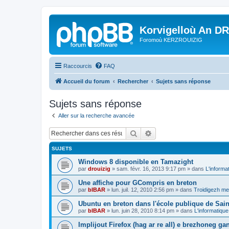
Korvigelloù An D
Foromoù KERZROUIZIG
Raccourcis
FAQ
Accueil du forum
Rechercher
Sujets sans réponse
Sujets sans réponse
Aller sur la recherche avancée
Rechercher
Recherche avancée
SUJETS
Windows 8 disponible en Tamazight
par
drouizig
»
sam. févr. 16, 2013 9:17 pm
» dans
L'informa
Une affiche pour GCompris en breton
par
bIBAR
»
lun. juil. 12, 2010 2:56 pm
» dans
Troidigezh mez
Ubuntu en breton dans l'école publique de Sain
par
bIBAR
»
lun. juin 28, 2010 8:14 pm
» dans
L'informatique
Implijout Firefox (hag ar re all) e brezhoneg ga