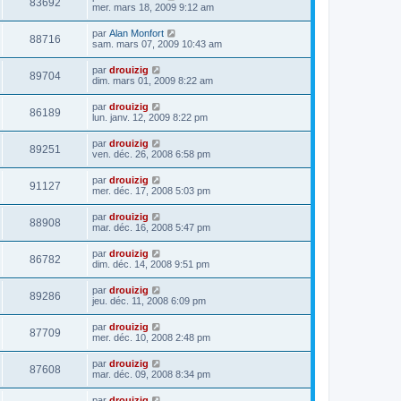
83692
mer. mars 18, 2009 9:12 am
par
Alan Monfort
88716
sam. mars 07, 2009 10:43 am
par
drouizig
89704
dim. mars 01, 2009 8:22 am
par
drouizig
86189
lun. janv. 12, 2009 8:22 pm
par
drouizig
89251
ven. déc. 26, 2008 6:58 pm
par
drouizig
91127
mer. déc. 17, 2008 5:03 pm
par
drouizig
88908
mar. déc. 16, 2008 5:47 pm
par
drouizig
86782
dim. déc. 14, 2008 9:51 pm
par
drouizig
89286
jeu. déc. 11, 2008 6:09 pm
par
drouizig
87709
mer. déc. 10, 2008 2:48 pm
par
drouizig
87608
mar. déc. 09, 2008 8:34 pm
par
drouizig