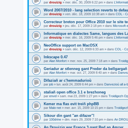
par
drouizig
»
mer. déc. 30, 2009 6:22 pm
» dans
L'informat
Word 2007/2010 - lang selection reverts to defa
par
drouizig
»
ven. déc. 18, 2009 10:38 am
» dans
COL - Co
Correcteur breton pour Office 2010 sur le site 
par
drouizig
»
jeu. déc. 17, 2009 2:18 pm
» dans
Microsoft e
Informatique en dialectes Same, langues des 
par
drouizig
»
mer. déc. 16, 2009 5:46 pm
» dans
L'informat
NeoOffice support on MacOSX
par
drouizig
»
sam. déc. 12, 2009 6:33 am
» dans
COL - Cor
Inkscape 0.47
par
Alan Monfort
»
mer. nov. 25, 2009 7:18 am
» dans
Troidi
Geriadur ar stlenneg gant Preder da bellgargañ
par
Alan Monfort
»
mar. oct. 27, 2009 8:40 am
» dans
Danvezi
Difaziañ ar c'hemmadurioù
par
job
»
lun. août 24, 2009 6:44 pm
» dans
Danvezioù all a-
staliañ open office 3.1 e brezhoneg
par
envel
»
sam. mai 23, 2009 1:27 pm
» dans
Troidigezh Op
Kemer ma flas evit treiñ phpBB
par
Malo-net
»
mer. avr. 15, 2009 10:15 pm
» dans
Troidigez
Sikour din gant "an difazer"!
par
100drine
»
dim. mars 29, 2009 7:10 pm
» dans
An DROUI
An Drouizig war France 3 gant Red an Amzer