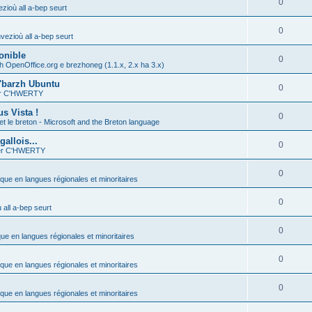
0
zioù all a-bep seurt
0
vezioù all a-bep seurt
onible
0
h OpenOffice.org e brezhoneg (1.1.x, 2.x ha 3.x)
'barzh Ubuntu
0
ier C'HWERTY
s Vista !
0
et le breton - Microsoft and the Breton language
allois...
0
ier C'HWERTY
0
ique en langues régionales et minoritaires
0
all a-bep seurt
0
que en langues régionales et minoritaires
0
ique en langues régionales et minoritaires
0
ique en langues régionales et minoritaires