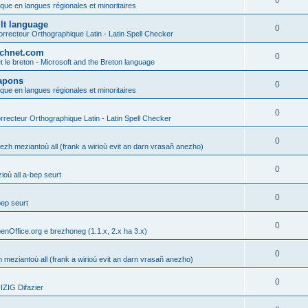
0
ique en langues régionales et minoritaires
ult language
0
rrecteur Orthographique Latin - Latin Spell Checker
technet.com
0
t le breton - Microsoft and the Breton language
Lapons
0
ique en langues régionales et minoritaires
0
recteur Orthographique Latin - Latin Spell Checker
0
gezh meziantoù all (frank a wirioù evit an darn vrasañ anezho)
0
où all a-bep seurt
0
bep seurt
0
enOffice.org e brezhoneg (1.1.x, 2.x ha 3.x)
0
h meziantoù all (frank a wirioù evit an darn vrasañ anezho)
0
ZIG Difazier