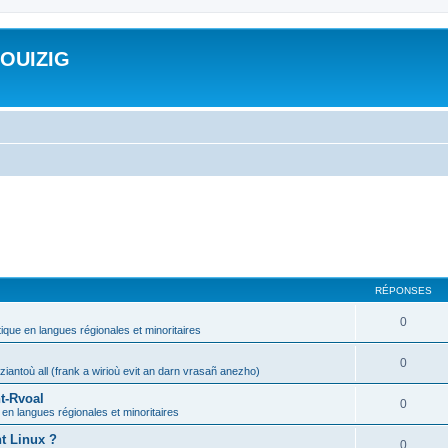
ROUIZIG
RÉPONSES
0
tique en langues régionales et minoritaires
0
iantoù all (frank a wirioù evit an darn vrasañ anezho)
t-Rvoal
0
 en langues régionales et minoritaires
nt Linux ?
0