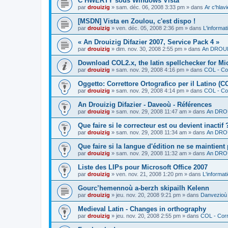
C’HWERTY sous Windows Vista
par
drouizig
»
sam. déc. 06, 2008 3:33 pm
» dans
Ar c'hla
[MSDN] Vista en Zoulou, c'est dispo !
par
drouizig
»
ven. déc. 05, 2008 2:36 pm
» dans
L'informat
« An Drouizig Difazier 2007, Service Pack 4 »
par
drouizig
»
dim. nov. 30, 2008 2:55 pm
» dans
An DROUIZ
Download COL2.x, the latin spellchecker for Mic
par
drouizig
»
sam. nov. 29, 2008 4:16 pm
» dans
COL - Cor
Oggetto: Correttore Ortografico per il Latino (C
par
drouizig
»
sam. nov. 29, 2008 4:14 pm
» dans
COL - Cor
An Drouizig Difazier - Daveoù - Références
par
drouizig
»
sam. nov. 29, 2008 11:47 am
» dans
An DROU
Que faire si le correcteur est ou devient inactif 
par
drouizig
»
sam. nov. 29, 2008 11:34 am
» dans
An DROU
Que faire si la langue d'édition ne se maintient
par
drouizig
»
sam. nov. 29, 2008 11:32 am
» dans
An DROU
Liste des LIPs pour Microsoft Office 2007
par
drouizig
»
ven. nov. 21, 2008 1:20 pm
» dans
L'informat
Gourc’hemennoù a-berzh skipailh Kelenn
par
drouizig
»
jeu. nov. 20, 2008 9:21 pm
» dans
Danvezioù 
Medieval Latin - Changes in orthography
par
drouizig
»
jeu. nov. 20, 2008 2:55 pm
» dans
COL - Corr