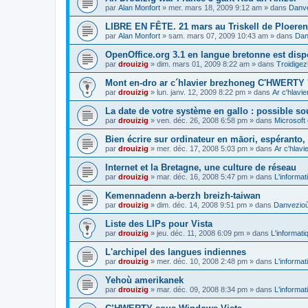
par
Alan Monfort
»
mer. mars 18, 2009 9:12 am
» dans
Danve
LIBRE EN FÊTE. 21 mars au Triskell de Ploeren
par
Alan Monfort
»
sam. mars 07, 2009 10:43 am
» dans
Dan
OpenOffice.org 3.1 en langue bretonne est disp
par
drouizig
»
dim. mars 01, 2009 8:22 am
» dans
Troidigez
Mont en-dro ar c´hlavier brezhoneg C'HWERTY 
par
drouizig
»
lun. janv. 12, 2009 8:22 pm
» dans
Ar c'hlav
La date de votre système en gallo : possible sou
par
drouizig
»
ven. déc. 26, 2008 6:58 pm
» dans
Microsoft 
Bien écrire sur ordinateur en māori, espéranto, g
par
drouizig
»
mer. déc. 17, 2008 5:03 pm
» dans
Ar c'hlav
Internet et la Bretagne, une culture de réseau
par
drouizig
»
mar. déc. 16, 2008 5:47 pm
» dans
L'informat
Kemennadenn a-berzh breizh-taiwan
par
drouizig
»
dim. déc. 14, 2008 9:51 pm
» dans
Danvezioù 
Liste des LIPs pour Vista
par
drouizig
»
jeu. déc. 11, 2008 6:09 pm
» dans
L'informati
L'archipel des langues indiennes
par
drouizig
»
mer. déc. 10, 2008 2:48 pm
» dans
L'informat
Yehoù amerikanek
par
drouizig
»
mar. déc. 09, 2008 8:34 pm
» dans
L'informat