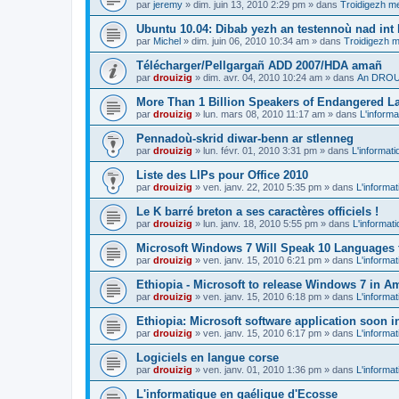
par
jeremy
»
dim. juin 13, 2010 2:29 pm
» dans
Troidigezh me
Ubuntu 10.04: Dibab yezh an testennoù nad int k
par
Michel
»
dim. juin 06, 2010 10:34 am
» dans
Troidigezh m
Télécharger/Pellgargañ ADD 2007/HDA amañ
par
drouizig
»
dim. avr. 04, 2010 10:24 am
» dans
An DROUI
More Than 1 Billion Speakers of Endangered L
par
drouizig
»
lun. mars 08, 2010 11:17 am
» dans
L'informa
Pennadoù-skrid diwar-benn ar stlenneg
par
drouizig
»
lun. févr. 01, 2010 3:31 pm
» dans
L'informati
Liste des LIPs pour Office 2010
par
drouizig
»
ven. janv. 22, 2010 5:35 pm
» dans
L'informat
Le K barré breton a ses caractères officiels !
par
drouizig
»
lun. janv. 18, 2010 5:55 pm
» dans
L'informat
Microsoft Windows 7 Will Speak 10 Languages 
par
drouizig
»
ven. janv. 15, 2010 6:21 pm
» dans
L'informat
Ethiopia - Microsoft to release Windows 7 in A
par
drouizig
»
ven. janv. 15, 2010 6:18 pm
» dans
L'informat
Ethiopia: Microsoft software application soon 
par
drouizig
»
ven. janv. 15, 2010 6:17 pm
» dans
L'informat
Logiciels en langue corse
par
drouizig
»
ven. janv. 01, 2010 1:36 pm
» dans
L'informat
L'informatique en gaélique d'Ecosse