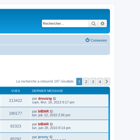
Rechercher
Recherche avancé
Connexion
1
2
3
4
Suivant
La recherche a retourné 197 résultats
VUES
DERNIER MESSAGE
par
drouizig
213422
sam. févr. 16, 2013 9:17 pm
par
bIBAR
180177
lun. juil. 12, 2010 2:56 pm
par
bIBAR
92323
lun. juin 28, 2010 8:14 pm
par
jeremy
85292