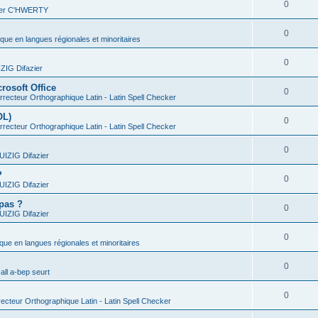
0
vier C'HWERTY
0
ique en langues régionales et minoritaires
0
IG Difazier
rosoft Office
0
recteur Orthographique Latin - Latin Spell Checker
OL)
0
recteur Orthographique Latin - Latin Spell Checker
0
IZIG Difazier
?
0
IZIG Difazier
 pas ?
0
IZIG Difazier
0
ique en langues régionales et minoritaires
0
all a-bep seurt
0
ecteur Orthographique Latin - Latin Spell Checker