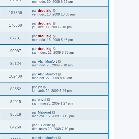
87679
mer. déc. 30, 2009 6:22 pm
par
drouizig
157856
ven. déc. 18, 2009 10:38 am
par
drouizig
176660
jeu. déc. 17, 2009 2:18 pm
par
drouizig
87731
mer. déc. 16, 2009 5:46 pm
par
drouizig
90087
sam. déc. 12, 2009 6:33 am
par
Alan Monfort
85124
mer. nov. 25, 2009 7:18 am
par
Alan Monfort
162480
mar. oct. 27, 2009 8:40 am
par
job
83652
lun. août 24, 2009 6:44 pm
par
envel
84915
sam. mai 23, 2009 1:27 pm
par
Malo-net
85519
mer. avr. 15, 2009 10:15 pm
par
100drine
84269
dim. mars 29, 2009 7:10 pm
par
Alan Monfort