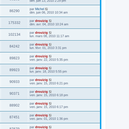
dim. juin 13, 2010 2:29 pm
par
Michel
86290
dim. juin 06, 2010 10:34 am
par
drouizig
175332
dim. avr. 04, 2010 10:24 am
par
drouizig
102134
lun. mars 08, 2010 11:17 am
par
drouizig
84242
lun. févr. 01, 2010 3:31 pm
par
drouizig
89823
ven. janv. 22, 2010 5:35 pm
par
drouizig
89923
lun. janv. 18, 2010 5:55 pm
par
drouizig
90933
ven. janv. 15, 2010 6:21 pm
par
drouizig
90371
ven. janv. 15, 2010 6:18 pm
par
drouizig
88902
ven. janv. 15, 2010 6:17 pm
par
drouizig
87451
ven. janv. 01, 2010 1:36 pm
par
drouizig