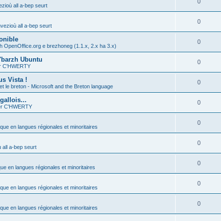
0
zioù all a-bep seurt
0
vezioù all a-bep seurt
onible
0
h OpenOffice.org e brezhoneg (1.1.x, 2.x ha 3.x)
'barzh Ubuntu
0
ier C'HWERTY
s Vista !
0
et le breton - Microsoft and the Breton language
allois...
0
ier C'HWERTY
0
ique en langues régionales et minoritaires
0
all a-bep seurt
0
que en langues régionales et minoritaires
0
ique en langues régionales et minoritaires
0
ique en langues régionales et minoritaires