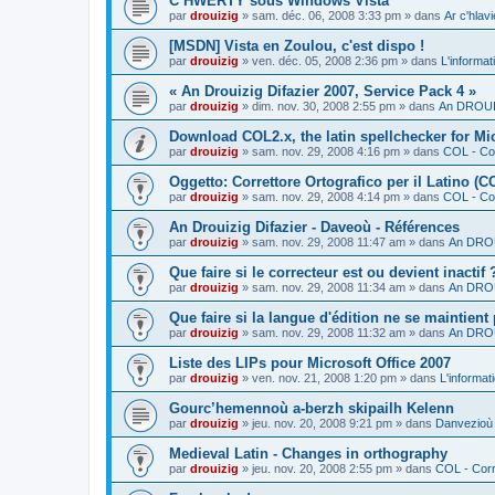
C’HWERTY sous Windows Vista
par
drouizig
»
sam. déc. 06, 2008 3:33 pm
» dans
Ar c'hla
[MSDN] Vista en Zoulou, c'est dispo !
par
drouizig
»
ven. déc. 05, 2008 2:36 pm
» dans
L'informat
« An Drouizig Difazier 2007, Service Pack 4 »
par
drouizig
»
dim. nov. 30, 2008 2:55 pm
» dans
An DROUIZ
Download COL2.x, the latin spellchecker for Mic
par
drouizig
»
sam. nov. 29, 2008 4:16 pm
» dans
COL - Cor
Oggetto: Correttore Ortografico per il Latino (C
par
drouizig
»
sam. nov. 29, 2008 4:14 pm
» dans
COL - Cor
An Drouizig Difazier - Daveoù - Références
par
drouizig
»
sam. nov. 29, 2008 11:47 am
» dans
An DROU
Que faire si le correcteur est ou devient inactif 
par
drouizig
»
sam. nov. 29, 2008 11:34 am
» dans
An DROU
Que faire si la langue d'édition ne se maintient
par
drouizig
»
sam. nov. 29, 2008 11:32 am
» dans
An DROU
Liste des LIPs pour Microsoft Office 2007
par
drouizig
»
ven. nov. 21, 2008 1:20 pm
» dans
L'informat
Gourc’hemennoù a-berzh skipailh Kelenn
par
drouizig
»
jeu. nov. 20, 2008 9:21 pm
» dans
Danvezioù 
Medieval Latin - Changes in orthography
par
drouizig
»
jeu. nov. 20, 2008 2:55 pm
» dans
COL - Corr