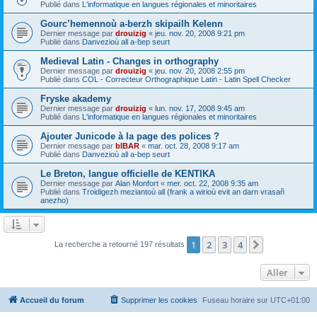
Publié dans
L'informatique en langues régionales et minoritaires
Gourc’hemennoù a-berzh skipailh Kelenn
Dernier message par
drouizig
«
jeu. nov. 20, 2008 9:21 pm
Publié dans
Danvezioù all a-bep seurt
Medieval Latin - Changes in orthography
Dernier message par
drouizig
«
jeu. nov. 20, 2008 2:55 pm
Publié dans
COL - Correcteur Orthographique Latin - Latin Spell Checker
Fryske akademy
Dernier message par
drouizig
«
lun. nov. 17, 2008 9:45 am
Publié dans
L'informatique en langues régionales et minoritaires
Ajouter Junicode à la page des polices ?
Dernier message par
bIBAR
«
mar. oct. 28, 2008 9:17 am
Publié dans
Danvezioù all a-bep seurt
Le Breton, langue officielle de KENTIKA
Dernier message par
Alan Monfort
«
mer. oct. 22, 2008 9:35 am
Publié dans
Troidigezh meziantoù all (frank a wirioù evit an darn vrasañ
anezho)
1
2
3
4
Suivant
La recherche a retourné 197 résultats
Aller
Accueil du forum
Supprimer les cookies
Fuseau horaire sur
UTC+01:00