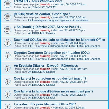
C’HWERTY sous Windows Vista
Dernier message par
drouizig
«
sam. déc. 06, 2008 3:33 pm
Publié dans
Ar c'hlavier C'HWERTY
[MSDN] Vista en Zoulou, c'est dispo !
Dernier message par
drouizig
«
ven. déc. 05, 2008 2:36 pm
Publié dans
L'informatique en langues régionales et minoritaires
« An Drouizig Difazier 2007, Service Pack 4 »
Dernier message par
drouizig
«
dim. nov. 30, 2008 2:55 pm
Publié dans
An DROUIZIG Difazier
Download COL2.x, the latin spellchecker for Microsoft Office
Dernier message par
drouizig
«
sam. nov. 29, 2008 4:16 pm
Publié dans
COL - Correcteur Orthographique Latin - Latin Spell Checker
Oggetto: Correttore Ortografico per il Latino (COL)
Dernier message par
drouizig
«
sam. nov. 29, 2008 4:14 pm
Publié dans
COL - Correcteur Orthographique Latin - Latin Spell Checker
An Drouizig Difazier - Daveoù - Références
Dernier message par
drouizig
«
sam. nov. 29, 2008 11:47 am
Publié dans
An DROUIZIG Difazier
Que faire si le correcteur est ou devient inactif ?
Dernier message par
drouizig
«
sam. nov. 29, 2008 11:34 am
Publié dans
An DROUIZIG Difazier
Que faire si la langue d'édition ne se maintient pas ?
Dernier message par
drouizig
«
sam. nov. 29, 2008 11:32 am
Publié dans
An DROUIZIG Difazier
Liste des LIPs pour Microsoft Office 2007
Dernier message par
drouizig
«
ven. nov. 21, 2008 1:20 pm