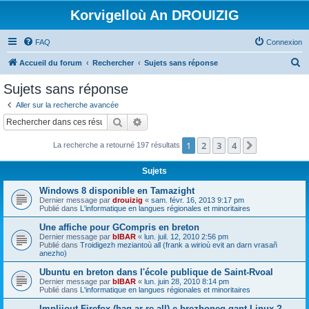
Korvigelloù An DROUIZIG
FAQ
Connexion
R
Accueil du forum
Rechercher
Sujets sans réponse
e
Sujets sans réponse
c
Aller sur la recherche avancée
h
Rechercher
Recherche avancée
e
1
2
3
4
Suivant
La recherche a retourné 197 résultats
r
c
Sujets
h
Windows 8 disponible en Tamazight
e
Dernier message par
drouizig
«
sam. févr. 16, 2013 9:17 pm
Publié dans
L'informatique en langues régionales et minoritaires
r
Une affiche pour GCompris en breton
Dernier message par
bIBAR
«
lun. juil. 12, 2010 2:56 pm
Publié dans
Troidigezh meziantoù all (frank a wirioù evit an darn vrasañ
anezho)
Ubuntu en breton dans l'école publique de Saint-Rvoal
Dernier message par
bIBAR
«
lun. juin 28, 2010 8:14 pm
Publié dans
L'informatique en langues régionales et minoritaires
Implijout Firefox (hag ar re all) e brezhoneg gant Linux ?