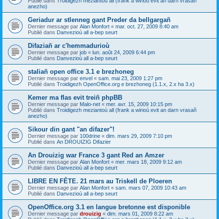
Publié dans
Troidigezh meziantoù all (frank a wirioù evit an darn vrasañ
anezho)
Geriadur ar stlenneg gant Preder da bellgargañ
Dernier message par
Alan Monfort
«
mar. oct. 27, 2009 8:40 am
Publié dans
Danvezioù all a-bep seurt
Difaziañ ar c'hemmadurioù
Dernier message par
job
«
lun. août 24, 2009 6:44 pm
Publié dans
Danvezioù all a-bep seurt
staliañ open office 3.1 e brezhoneg
Dernier message par
envel
«
sam. mai 23, 2009 1:27 pm
Publié dans
Troidigezh OpenOffice.org e brezhoneg (1.1.x, 2.x ha 3.x)
Kemer ma flas evit treiñ phpBB
Dernier message par
Malo-net
«
mer. avr. 15, 2009 10:15 pm
Publié dans
Troidigezh meziantoù all (frank a wirioù evit an darn vrasañ
anezho)
Sikour din gant "an difazer"!
Dernier message par
100drine
«
dim. mars 29, 2009 7:10 pm
Publié dans
An DROUIZIG Difazier
An Drouizig war France 3 gant Red an Amzer
Dernier message par
Alan Monfort
«
mer. mars 18, 2009 9:12 am
Publié dans
Danvezioù all a-bep seurt
LIBRE EN FÊTE. 21 mars au Triskell de Ploeren
Dernier message par
Alan Monfort
«
sam. mars 07, 2009 10:43 am
Publié dans
Danvezioù all a-bep seurt
OpenOffice.org 3.1 en langue bretonne est disponible
Dernier message par
drouizig
«
dim. mars 01, 2009 8:22 am