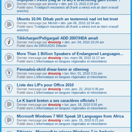
Dernier message par
jeremy
«
dim. juin 13, 2010 2:29 pm
Publié dans
Troidigezh meziantoù all (frank a wirioù evit an darn vrasañ
anezho)
Ubuntu 10.04: Dibab yezh an testennoù nad int ket troet
Dernier message par
Michel
«
dim. juin 06, 2010 10:34 am
Publié dans
Troidigezh meziantoù all (frank a wirioù evit an darn vrasañ
anezho)
Télécharger/Pellgargañ ADD 2007/HDA amañ
Dernier message par
drouizig
«
dim. avr. 04, 2010 10:24 am
Publié dans
An DROUIZIG Difazier
More Than 1 Billion Speakers of Endangered Languages...
Dernier message par
drouizig
«
lun. mars 08, 2010 11:17 am
Publié dans
L'informatique en langues régionales et minoritaires
Pennadoù-skrid diwar-benn ar stlenneg
Dernier message par
drouizig
«
lun. févr. 01, 2010 3:31 pm
Publié dans
L'informatique en langues régionales et minoritaires
Liste des LIPs pour Office 2010
Dernier message par
drouizig
«
ven. janv. 22, 2010 5:35 pm
Publié dans
L'informatique en langues régionales et minoritaires
Le K barré breton a ses caractères officiels !
Dernier message par
drouizig
«
lun. janv. 18, 2010 5:55 pm
Publié dans
L'informatique en langues régionales et minoritaires
Microsoft Windows 7 Will Speak 10 Languages from Africa
Dernier message par
drouizig
«
ven. janv. 15, 2010 6:21 pm
Publié dans
L'informatique en langues régionales et minoritaires
Ethiopia - Microsoft to release Windows 7 in Amharic