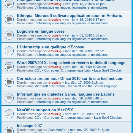
Dernier message par
drouizig
«
ven. janv. 15, 2010 6:18 pm
Publié dans
L'informatique en langues régionales et minoritaires
Ethiopia: Microsoft software application soon in Amharic
Dernier message par
drouizig
«
ven. janv. 15, 2010 6:17 pm
Publié dans
L'informatique en langues régionales et minoritaires
Logiciels en langue corse
Dernier message par
drouizig
«
ven. janv. 01, 2010 1:36 pm
Publié dans
L'informatique en langues régionales et minoritaires
L'informatique en gaélique d'Ecosse
Dernier message par
drouizig
«
mer. déc. 30, 2009 6:22 pm
Publié dans
L'informatique en langues régionales et minoritaires
Word 2007/2010 - lang selection reverts to default language
Dernier message par
drouizig
«
ven. déc. 18, 2009 10:38 am
Publié dans
COL - Correcteur Orthographique Latin - Latin Spell Checker
Correcteur breton pour Office 2010 sur le site technet.com
Dernier message par
drouizig
«
jeu. déc. 17, 2009 2:18 pm
Publié dans
Microsoft et le breton - Microsoft and the Breton language
Informatique en dialectes Same, langues des Lapons
Dernier message par
drouizig
«
mer. déc. 16, 2009 5:46 pm
Publié dans
L'informatique en langues régionales et minoritaires
NeoOffice support on MacOSX
Dernier message par
drouizig
«
sam. déc. 12, 2009 6:33 am
Publié dans
COL - Correcteur Orthographique Latin - Latin Spell Checker
Inkscape 0.47
Dernier message par
Alan Monfort
«
mer. nov. 25, 2009 7:18 am