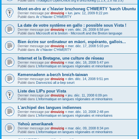
Publié dans
Troidigezh OpenOffice.org e brezhoneg (1.1.x, 2.x ha 3.x)
Mont en-dro ar c´hlavier brezhoneg C'HWERTY 'barzh Ubuntu
Dernier message par
drouizig
«
lun. janv. 12, 2009 8:22 pm
Publié dans
Ar c'hlavier C'HWERTY
La date de votre système en gallo : possible sous Vista !
Dernier message par
drouizig
«
ven. déc. 26, 2008 6:58 pm
Publié dans
Microsoft et le breton - Microsoft and the Breton language
Bien écrire sur ordinateur en māori, espéranto, gallois...
Dernier message par
drouizig
«
mer. déc. 17, 2008 5:03 pm
Publié dans
Ar c'hlavier C'HWERTY
Internet et la Bretagne, une culture de réseau
Dernier message par
drouizig
«
mar. déc. 16, 2008 5:47 pm
Publié dans
L'informatique en langues régionales et minoritaires
Kemennadenn a-berzh breizh-taiwan
Dernier message par
drouizig
«
dim. déc. 14, 2008 9:51 pm
Publié dans
Danvezioù all a-bep seurt
Liste des LIPs pour Vista
Dernier message par
drouizig
«
jeu. déc. 11, 2008 6:09 pm
Publié dans
L'informatique en langues régionales et minoritaires
L'archipel des langues indiennes
Dernier message par
drouizig
«
mer. déc. 10, 2008 2:48 pm
Publié dans
L'informatique en langues régionales et minoritaires
Yehoù amerikanek
Dernier message par
drouizig
«
mar. déc. 09, 2008 8:34 pm
Publié dans
L'informatique en langues régionales et minoritaires