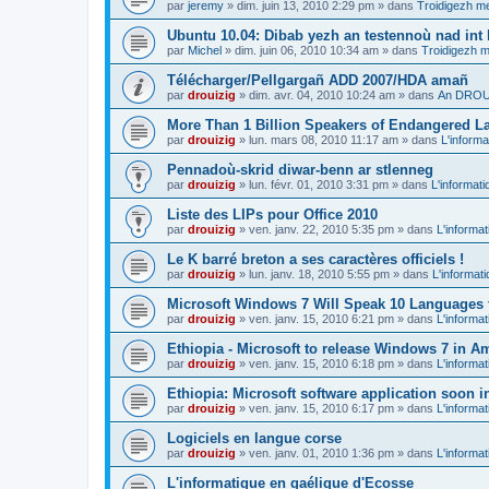
par
jeremy
»
dim. juin 13, 2010 2:29 pm
» dans
Troidigezh me
Ubuntu 10.04: Dibab yezh an testennoù nad int k
par
Michel
»
dim. juin 06, 2010 10:34 am
» dans
Troidigezh m
Télécharger/Pellgargañ ADD 2007/HDA amañ
par
drouizig
»
dim. avr. 04, 2010 10:24 am
» dans
An DROUI
More Than 1 Billion Speakers of Endangered L
par
drouizig
»
lun. mars 08, 2010 11:17 am
» dans
L'informa
Pennadoù-skrid diwar-benn ar stlenneg
par
drouizig
»
lun. févr. 01, 2010 3:31 pm
» dans
L'informati
Liste des LIPs pour Office 2010
par
drouizig
»
ven. janv. 22, 2010 5:35 pm
» dans
L'informat
Le K barré breton a ses caractères officiels !
par
drouizig
»
lun. janv. 18, 2010 5:55 pm
» dans
L'informat
Microsoft Windows 7 Will Speak 10 Languages 
par
drouizig
»
ven. janv. 15, 2010 6:21 pm
» dans
L'informat
Ethiopia - Microsoft to release Windows 7 in A
par
drouizig
»
ven. janv. 15, 2010 6:18 pm
» dans
L'informat
Ethiopia: Microsoft software application soon 
par
drouizig
»
ven. janv. 15, 2010 6:17 pm
» dans
L'informat
Logiciels en langue corse
par
drouizig
»
ven. janv. 01, 2010 1:36 pm
» dans
L'informat
L'informatique en gaélique d'Ecosse