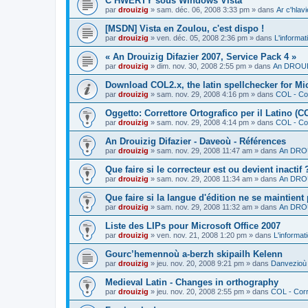
C’HWERTY sous Windows Vista
par
drouizig
»
sam. déc. 06, 2008 3:33 pm
» dans
Ar c'hla
[MSDN] Vista en Zoulou, c'est dispo !
par
drouizig
»
ven. déc. 05, 2008 2:36 pm
» dans
L'informat
« An Drouizig Difazier 2007, Service Pack 4 »
par
drouizig
»
dim. nov. 30, 2008 2:55 pm
» dans
An DROUIZ
Download COL2.x, the latin spellchecker for Mic
par
drouizig
»
sam. nov. 29, 2008 4:16 pm
» dans
COL - Cor
Oggetto: Correttore Ortografico per il Latino (C
par
drouizig
»
sam. nov. 29, 2008 4:14 pm
» dans
COL - Cor
An Drouizig Difazier - Daveoù - Références
par
drouizig
»
sam. nov. 29, 2008 11:47 am
» dans
An DROU
Que faire si le correcteur est ou devient inactif 
par
drouizig
»
sam. nov. 29, 2008 11:34 am
» dans
An DROU
Que faire si la langue d'édition ne se maintient
par
drouizig
»
sam. nov. 29, 2008 11:32 am
» dans
An DROU
Liste des LIPs pour Microsoft Office 2007
par
drouizig
»
ven. nov. 21, 2008 1:20 pm
» dans
L'informat
Gourc’hemennoù a-berzh skipailh Kelenn
par
drouizig
»
jeu. nov. 20, 2008 9:21 pm
» dans
Danvezioù 
Medieval Latin - Changes in orthography
par
drouizig
»
jeu. nov. 20, 2008 2:55 pm
» dans
COL - Corr