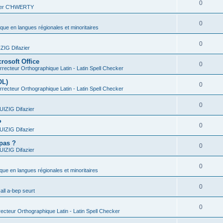
0
vier C'HWERTY
0
ique en langues régionales et minoritaires
0
IG Difazier
rosoft Office
0
recteur Orthographique Latin - Latin Spell Checker
OL)
0
recteur Orthographique Latin - Latin Spell Checker
0
IZIG Difazier
?
0
IZIG Difazier
 pas ?
0
IZIG Difazier
0
ique en langues régionales et minoritaires
0
all a-bep seurt
0
ecteur Orthographique Latin - Latin Spell Checker