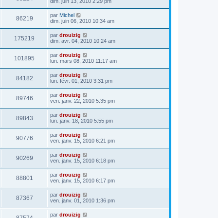
dim. juin 13, 2010 2:29 pm
par
Michel
86219
dim. juin 06, 2010 10:34 am
par
drouizig
175219
dim. avr. 04, 2010 10:24 am
par
drouizig
101895
lun. mars 08, 2010 11:17 am
par
drouizig
84182
lun. févr. 01, 2010 3:31 pm
par
drouizig
89746
ven. janv. 22, 2010 5:35 pm
par
drouizig
89843
lun. janv. 18, 2010 5:55 pm
par
drouizig
90776
ven. janv. 15, 2010 6:21 pm
par
drouizig
90269
ven. janv. 15, 2010 6:18 pm
par
drouizig
88801
ven. janv. 15, 2010 6:17 pm
par
drouizig
87367
ven. janv. 01, 2010 1:36 pm
par
drouizig