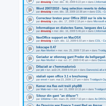
par
drouizig
»
mer. déc. 30, 2009 6:22 pm
» dans
L'informat
Word 2007/2010 - lang selection reverts to defa
par
drouizig
»
ven. déc. 18, 2009 10:38 am
» dans
COL - Co
Correcteur breton pour Office 2010 sur le site 
par
drouizig
»
jeu. déc. 17, 2009 2:18 pm
» dans
Microsoft e
Informatique en dialectes Same, langues des 
par
drouizig
»
mer. déc. 16, 2009 5:46 pm
» dans
L'informat
NeoOffice support on MacOSX
par
drouizig
»
sam. déc. 12, 2009 6:33 am
» dans
COL - Cor
Inkscape 0.47
par
Alan Monfort
»
mer. nov. 25, 2009 7:18 am
» dans
Troidi
Geriadur ar stlenneg gant Preder da bellgargañ
par
Alan Monfort
»
mar. oct. 27, 2009 8:40 am
» dans
Danvezi
Difaziañ ar c'hemmadurioù
par
job
»
lun. août 24, 2009 6:44 pm
» dans
Danvezioù all a-
staliañ open office 3.1 e brezhoneg
par
envel
»
sam. mai 23, 2009 1:27 pm
» dans
Troidigezh Op
Kemer ma flas evit treiñ phpBB
par
Malo-net
»
mer. avr. 15, 2009 10:15 pm
» dans
Troidigez
Sikour din gant "an difazer"!
par
100drine
»
dim. mars 29, 2009 7:10 pm
» dans
An DROUI
An Drouizig war France 3 gant Red an Amzer