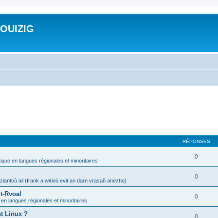
ROUIZIG
RÉPONSES
0
tique en langues régionales et minoritaires
0
iantoù all (frank a wirioù evit an darn vrasañ anezho)
t-Rvoal
0
 en langues régionales et minoritaires
nt Linux ?
0