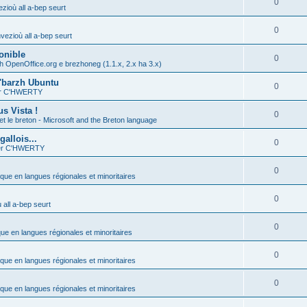
0
zioù all a-bep seurt
0
vezioù all a-bep seurt
onible
0
h OpenOffice.org e brezhoneg (1.1.x, 2.x ha 3.x)
'barzh Ubuntu
0
ier C'HWERTY
s Vista !
0
et le breton - Microsoft and the Breton language
allois...
0
ier C'HWERTY
0
ique en langues régionales et minoritaires
0
all a-bep seurt
0
que en langues régionales et minoritaires
0
ique en langues régionales et minoritaires
0
ique en langues régionales et minoritaires