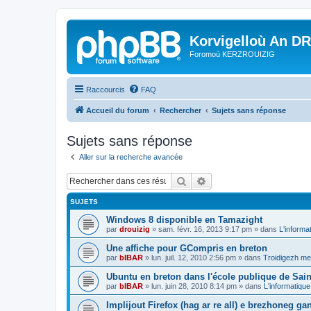
Korvigelloù An D
Foromoù KERZROUIZIG
Raccourcis
FAQ
Accueil du forum
Rechercher
Sujets sans réponse
Sujets sans réponse
Aller sur la recherche avancée
Rechercher
Recherche avancée
SUJETS
Windows 8 disponible en Tamazight
par
drouizig
»
sam. févr. 16, 2013 9:17 pm
» dans
L'informa
Une affiche pour GCompris en breton
par
bIBAR
»
lun. juil. 12, 2010 2:56 pm
» dans
Troidigezh mez
Ubuntu en breton dans l'école publique de Sain
par
bIBAR
»
lun. juin 28, 2010 8:14 pm
» dans
L'informatique
Implijout Firefox (hag ar re all) e brezhoneg ga