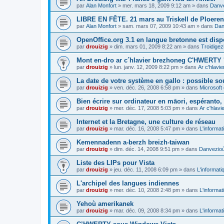
par
Alan Monfort
»
mer. mars 18, 2009 9:12 am
» dans
Danve
LIBRE EN FÊTE. 21 mars au Triskell de Ploeren
par
Alan Monfort
»
sam. mars 07, 2009 10:43 am
» dans
Dan
OpenOffice.org 3.1 en langue bretonne est disp
par
drouizig
»
dim. mars 01, 2009 8:22 am
» dans
Troidigez
Mont en-dro ar c´hlavier brezhoneg C'HWERTY 
par
drouizig
»
lun. janv. 12, 2009 8:22 pm
» dans
Ar c'hlav
La date de votre système en gallo : possible sou
par
drouizig
»
ven. déc. 26, 2008 6:58 pm
» dans
Microsoft 
Bien écrire sur ordinateur en māori, espéranto, g
par
drouizig
»
mer. déc. 17, 2008 5:03 pm
» dans
Ar c'hlav
Internet et la Bretagne, une culture de réseau
par
drouizig
»
mar. déc. 16, 2008 5:47 pm
» dans
L'informat
Kemennadenn a-berzh breizh-taiwan
par
drouizig
»
dim. déc. 14, 2008 9:51 pm
» dans
Danvezioù 
Liste des LIPs pour Vista
par
drouizig
»
jeu. déc. 11, 2008 6:09 pm
» dans
L'informati
L'archipel des langues indiennes
par
drouizig
»
mer. déc. 10, 2008 2:48 pm
» dans
L'informat
Yehoù amerikanek
par
drouizig
»
mar. déc. 09, 2008 8:34 pm
» dans
L'informat