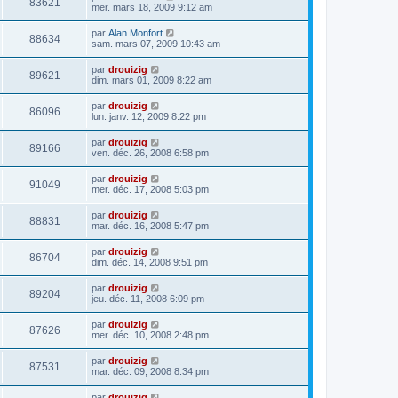
83621
mer. mars 18, 2009 9:12 am
par
Alan Monfort
88634
sam. mars 07, 2009 10:43 am
par
drouizig
89621
dim. mars 01, 2009 8:22 am
par
drouizig
86096
lun. janv. 12, 2009 8:22 pm
par
drouizig
89166
ven. déc. 26, 2008 6:58 pm
par
drouizig
91049
mer. déc. 17, 2008 5:03 pm
par
drouizig
88831
mar. déc. 16, 2008 5:47 pm
par
drouizig
86704
dim. déc. 14, 2008 9:51 pm
par
drouizig
89204
jeu. déc. 11, 2008 6:09 pm
par
drouizig
87626
mer. déc. 10, 2008 2:48 pm
par
drouizig
87531
mar. déc. 09, 2008 8:34 pm
par
drouizig