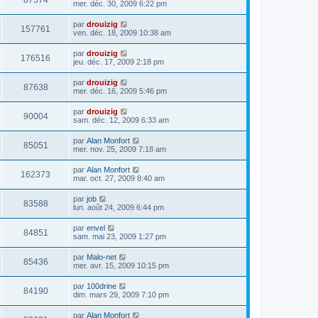
87574
mer. déc. 30, 2009 6:22 pm
par
drouizig
157761
ven. déc. 18, 2009 10:38 am
par
drouizig
176516
jeu. déc. 17, 2009 2:18 pm
par
drouizig
87638
mer. déc. 16, 2009 5:46 pm
par
drouizig
90004
sam. déc. 12, 2009 6:33 am
par
Alan Monfort
85051
mer. nov. 25, 2009 7:18 am
par
Alan Monfort
162373
mar. oct. 27, 2009 8:40 am
par
job
83588
lun. août 24, 2009 6:44 pm
par
envel
84851
sam. mai 23, 2009 1:27 pm
par
Malo-net
85436
mer. avr. 15, 2009 10:15 pm
par
100drine
84190
dim. mars 29, 2009 7:10 pm
par
Alan Monfort