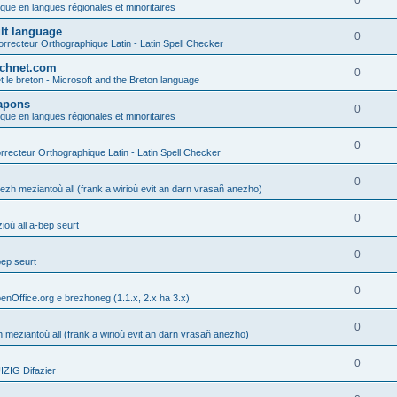
0
ique en langues régionales et minoritaires
ult language
0
rrecteur Orthographique Latin - Latin Spell Checker
technet.com
0
t le breton - Microsoft and the Breton language
Lapons
0
ique en langues régionales et minoritaires
0
recteur Orthographique Latin - Latin Spell Checker
0
gezh meziantoù all (frank a wirioù evit an darn vrasañ anezho)
0
où all a-bep seurt
0
bep seurt
0
enOffice.org e brezhoneg (1.1.x, 2.x ha 3.x)
0
h meziantoù all (frank a wirioù evit an darn vrasañ anezho)
0
ZIG Difazier