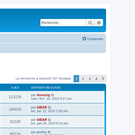
Rechercher
Recherche avancé
Connexion
1
2
3
4
Suivant
La recherche a retourné 197 résultats
VUES
DERNIER MESSAGE
par
drouizig
213229
sam. févr. 16, 2013 9:17 pm
par
bIBAR
180036
lun. juil. 12, 2010 2:56 pm
par
bIBAR
92229
lun. juin 28, 2010 8:14 pm
par
jeremy
85224