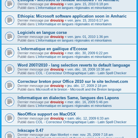
Dernier message par
drouizig
«
ven. janv. 15, 2010 6:18 pm
Publié dans
L'informatique en langues régionales et minoritaires
Ethiopia: Microsoft software application soon in Amharic
Dernier message par
drouizig
«
ven. janv. 15, 2010 6:17 pm
Publié dans
L'informatique en langues régionales et minoritaires
Logiciels en langue corse
Dernier message par
drouizig
«
ven. janv. 01, 2010 1:36 pm
Publié dans
L'informatique en langues régionales et minoritaires
L'informatique en gaélique d'Ecosse
Dernier message par
drouizig
«
mer. déc. 30, 2009 6:22 pm
Publié dans
L'informatique en langues régionales et minoritaires
Word 2007/2010 - lang selection reverts to default language
Dernier message par
drouizig
«
ven. déc. 18, 2009 10:38 am
Publié dans
COL - Correcteur Orthographique Latin - Latin Spell Checker
Correcteur breton pour Office 2010 sur le site technet.com
Dernier message par
drouizig
«
jeu. déc. 17, 2009 2:18 pm
Publié dans
Microsoft et le breton - Microsoft and the Breton language
Informatique en dialectes Same, langues des Lapons
Dernier message par
drouizig
«
mer. déc. 16, 2009 5:46 pm
Publié dans
L'informatique en langues régionales et minoritaires
NeoOffice support on MacOSX
Dernier message par
drouizig
«
sam. déc. 12, 2009 6:33 am
Publié dans
COL - Correcteur Orthographique Latin - Latin Spell Checker
Inkscape 0.47
Dernier message par
Alan Monfort
«
mer. nov. 25, 2009 7:18 am