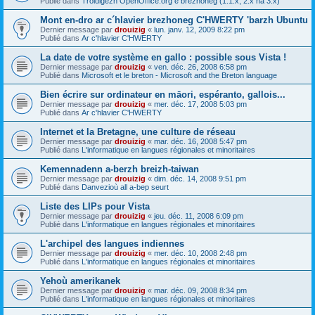
Publié dans
Troidigezh OpenOffice.org e brezhoneg (1.1.x, 2.x ha 3.x)
Mont en-dro ar c´hlavier brezhoneg C'HWERTY 'barzh Ubuntu
Dernier message par
drouizig
«
lun. janv. 12, 2009 8:22 pm
Publié dans
Ar c'hlavier C'HWERTY
La date de votre système en gallo : possible sous Vista !
Dernier message par
drouizig
«
ven. déc. 26, 2008 6:58 pm
Publié dans
Microsoft et le breton - Microsoft and the Breton language
Bien écrire sur ordinateur en māori, espéranto, gallois...
Dernier message par
drouizig
«
mer. déc. 17, 2008 5:03 pm
Publié dans
Ar c'hlavier C'HWERTY
Internet et la Bretagne, une culture de réseau
Dernier message par
drouizig
«
mar. déc. 16, 2008 5:47 pm
Publié dans
L'informatique en langues régionales et minoritaires
Kemennadenn a-berzh breizh-taiwan
Dernier message par
drouizig
«
dim. déc. 14, 2008 9:51 pm
Publié dans
Danvezioù all a-bep seurt
Liste des LIPs pour Vista
Dernier message par
drouizig
«
jeu. déc. 11, 2008 6:09 pm
Publié dans
L'informatique en langues régionales et minoritaires
L'archipel des langues indiennes
Dernier message par
drouizig
«
mer. déc. 10, 2008 2:48 pm
Publié dans
L'informatique en langues régionales et minoritaires
Yehoù amerikanek
Dernier message par
drouizig
«
mar. déc. 09, 2008 8:34 pm
Publié dans
L'informatique en langues régionales et minoritaires