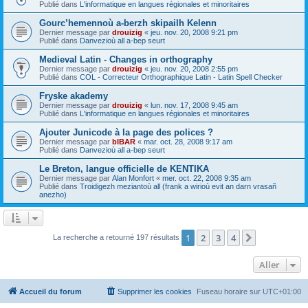
Publié dans
L'informatique en langues régionales et minoritaires
Gourc’hemennoù a-berzh skipailh Kelenn
Dernier message par
drouizig
«
jeu. nov. 20, 2008 9:21 pm
Publié dans
Danvezioù all a-bep seurt
Medieval Latin - Changes in orthography
Dernier message par
drouizig
«
jeu. nov. 20, 2008 2:55 pm
Publié dans
COL - Correcteur Orthographique Latin - Latin Spell Checker
Fryske akademy
Dernier message par
drouizig
«
lun. nov. 17, 2008 9:45 am
Publié dans
L'informatique en langues régionales et minoritaires
Ajouter Junicode à la page des polices ?
Dernier message par
bIBAR
«
mar. oct. 28, 2008 9:17 am
Publié dans
Danvezioù all a-bep seurt
Le Breton, langue officielle de KENTIKA
Dernier message par
Alan Monfort
«
mer. oct. 22, 2008 9:35 am
Publié dans
Troidigezh meziantoù all (frank a wirioù evit an darn vrasañ
anezho)
1
2
3
4
Suivant
La recherche a retourné 197 résultats
Aller
Accueil du forum
Supprimer les cookies
Fuseau horaire sur
UTC+01:00