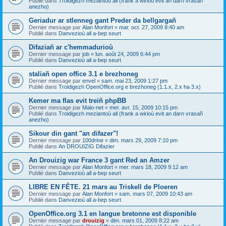
Publié dans
Troidigezh meziantoù all (frank a wirioù evit an darn vrasañ
anezho)
Geriadur ar stlenneg gant Preder da bellgargañ
Dernier message par
Alan Monfort
«
mar. oct. 27, 2009 8:40 am
Publié dans
Danvezioù all a-bep seurt
Difaziañ ar c'hemmadurioù
Dernier message par
job
«
lun. août 24, 2009 6:44 pm
Publié dans
Danvezioù all a-bep seurt
staliañ open office 3.1 e brezhoneg
Dernier message par
envel
«
sam. mai 23, 2009 1:27 pm
Publié dans
Troidigezh OpenOffice.org e brezhoneg (1.1.x, 2.x ha 3.x)
Kemer ma flas evit treiñ phpBB
Dernier message par
Malo-net
«
mer. avr. 15, 2009 10:15 pm
Publié dans
Troidigezh meziantoù all (frank a wirioù evit an darn vrasañ
anezho)
Sikour din gant "an difazer"!
Dernier message par
100drine
«
dim. mars 29, 2009 7:10 pm
Publié dans
An DROUIZIG Difazier
An Drouizig war France 3 gant Red an Amzer
Dernier message par
Alan Monfort
«
mer. mars 18, 2009 9:12 am
Publié dans
Danvezioù all a-bep seurt
LIBRE EN FÊTE. 21 mars au Triskell de Ploeren
Dernier message par
Alan Monfort
«
sam. mars 07, 2009 10:43 am
Publié dans
Danvezioù all a-bep seurt
OpenOffice.org 3.1 en langue bretonne est disponible
Dernier message par
drouizig
«
dim. mars 01, 2009 8:22 am