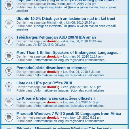
Dernier message par
jeremy
«
dim. juin 13, 2010 2:29 pm
Publié dans
Troidigezh meziantoù all (frank a wirioù evit an darn vrasañ
anezho)
Ubuntu 10.04: Dibab yezh an testennoù nad int ket troet
Dernier message par
Michel
«
dim. juin 06, 2010 10:34 am
Publié dans
Troidigezh meziantoù all (frank a wirioù evit an darn vrasañ
anezho)
Télécharger/Pellgargañ ADD 2007/HDA amañ
Dernier message par
drouizig
«
dim. avr. 04, 2010 10:24 am
Publié dans
An DROUIZIG Difazier
More Than 1 Billion Speakers of Endangered Languages...
Dernier message par
drouizig
«
lun. mars 08, 2010 11:17 am
Publié dans
L'informatique en langues régionales et minoritaires
Pennadoù-skrid diwar-benn ar stlenneg
Dernier message par
drouizig
«
lun. févr. 01, 2010 3:31 pm
Publié dans
L'informatique en langues régionales et minoritaires
Liste des LIPs pour Office 2010
Dernier message par
drouizig
«
ven. janv. 22, 2010 5:35 pm
Publié dans
L'informatique en langues régionales et minoritaires
Le K barré breton a ses caractères officiels !
Dernier message par
drouizig
«
lun. janv. 18, 2010 5:55 pm
Publié dans
L'informatique en langues régionales et minoritaires
Microsoft Windows 7 Will Speak 10 Languages from Africa
Dernier message par
drouizig
«
ven. janv. 15, 2010 6:21 pm
Publié dans
L'informatique en langues régionales et minoritaires
Ethiopia - Microsoft to release Windows 7 in Amharic