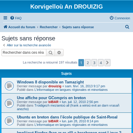
Korvigelloù An DROUIZIG
FAQ
Connexion
R
Accueil du forum
Rechercher
Sujets sans réponse
e
Sujets sans réponse
c
Aller sur la recherche avancée
h
Rechercher
Recherche avancée
e
1
2
3
4
Suivant
La recherche a retourné 197 résultats
r
c
Sujets
h
Windows 8 disponible en Tamazight
e
Dernier message par
drouizig
«
sam. févr. 16, 2013 9:17 pm
Publié dans
L'informatique en langues régionales et minoritaires
r
Une affiche pour GCompris en breton
Dernier message par
bIBAR
«
lun. juil. 12, 2010 2:56 pm
Publié dans
Troidigezh meziantoù all (frank a wirioù evit an darn vrasañ
anezho)
Ubuntu en breton dans l'école publique de Saint-Rvoal
Dernier message par
bIBAR
«
lun. juin 28, 2010 8:14 pm
Publié dans
L'informatique en langues régionales et minoritaires
Implijout Firefox (hag ar re all) e brezhoneg gant Linux ?