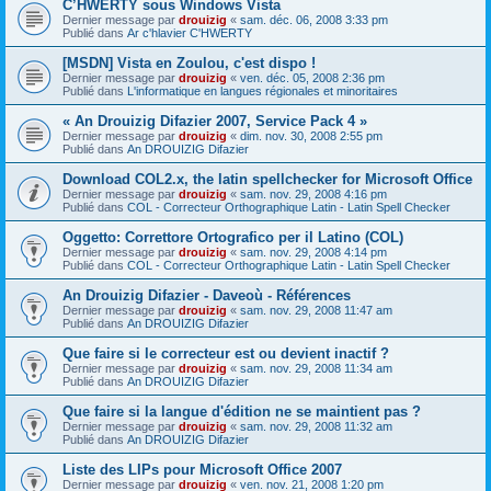
C’HWERTY sous Windows Vista
Dernier message par
drouizig
«
sam. déc. 06, 2008 3:33 pm
Publié dans
Ar c'hlavier C'HWERTY
[MSDN] Vista en Zoulou, c'est dispo !
Dernier message par
drouizig
«
ven. déc. 05, 2008 2:36 pm
Publié dans
L'informatique en langues régionales et minoritaires
« An Drouizig Difazier 2007, Service Pack 4 »
Dernier message par
drouizig
«
dim. nov. 30, 2008 2:55 pm
Publié dans
An DROUIZIG Difazier
Download COL2.x, the latin spellchecker for Microsoft Office
Dernier message par
drouizig
«
sam. nov. 29, 2008 4:16 pm
Publié dans
COL - Correcteur Orthographique Latin - Latin Spell Checker
Oggetto: Correttore Ortografico per il Latino (COL)
Dernier message par
drouizig
«
sam. nov. 29, 2008 4:14 pm
Publié dans
COL - Correcteur Orthographique Latin - Latin Spell Checker
An Drouizig Difazier - Daveoù - Références
Dernier message par
drouizig
«
sam. nov. 29, 2008 11:47 am
Publié dans
An DROUIZIG Difazier
Que faire si le correcteur est ou devient inactif ?
Dernier message par
drouizig
«
sam. nov. 29, 2008 11:34 am
Publié dans
An DROUIZIG Difazier
Que faire si la langue d'édition ne se maintient pas ?
Dernier message par
drouizig
«
sam. nov. 29, 2008 11:32 am
Publié dans
An DROUIZIG Difazier
Liste des LIPs pour Microsoft Office 2007
Dernier message par
drouizig
«
ven. nov. 21, 2008 1:20 pm