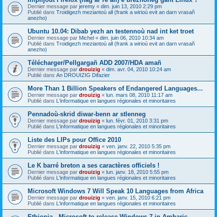
Dernier message par
jeremy
«
dim. juin 13, 2010 2:29 pm
Publié dans
Troidigezh meziantoù all (frank a wirioù evit an darn vrasañ
anezho)
Ubuntu 10.04: Dibab yezh an testennoù nad int ket troet
Dernier message par
Michel
«
dim. juin 06, 2010 10:34 am
Publié dans
Troidigezh meziantoù all (frank a wirioù evit an darn vrasañ
anezho)
Télécharger/Pellgargañ ADD 2007/HDA amañ
Dernier message par
drouizig
«
dim. avr. 04, 2010 10:24 am
Publié dans
An DROUIZIG Difazier
More Than 1 Billion Speakers of Endangered Languages...
Dernier message par
drouizig
«
lun. mars 08, 2010 11:17 am
Publié dans
L'informatique en langues régionales et minoritaires
Pennadoù-skrid diwar-benn ar stlenneg
Dernier message par
drouizig
«
lun. févr. 01, 2010 3:31 pm
Publié dans
L'informatique en langues régionales et minoritaires
Liste des LIPs pour Office 2010
Dernier message par
drouizig
«
ven. janv. 22, 2010 5:35 pm
Publié dans
L'informatique en langues régionales et minoritaires
Le K barré breton a ses caractères officiels !
Dernier message par
drouizig
«
lun. janv. 18, 2010 5:55 pm
Publié dans
L'informatique en langues régionales et minoritaires
Microsoft Windows 7 Will Speak 10 Languages from Africa
Dernier message par
drouizig
«
ven. janv. 15, 2010 6:21 pm
Publié dans
L'informatique en langues régionales et minoritaires
Ethiopia - Microsoft to release Windows 7 in Amharic