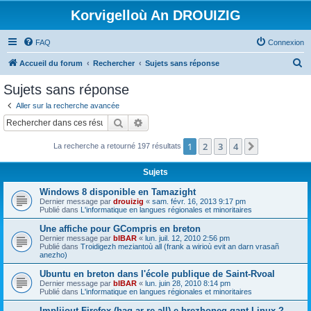
Korvigelloù An DROUIZIG
FAQ
Connexion
R
Accueil du forum
Rechercher
Sujets sans réponse
e
Sujets sans réponse
c
Aller sur la recherche avancée
h
Rechercher
Recherche avancée
e
1
2
3
4
Suivant
La recherche a retourné 197 résultats
r
c
Sujets
h
Windows 8 disponible en Tamazight
e
Dernier message par
drouizig
«
sam. févr. 16, 2013 9:17 pm
Publié dans
L'informatique en langues régionales et minoritaires
r
Une affiche pour GCompris en breton
Dernier message par
bIBAR
«
lun. juil. 12, 2010 2:56 pm
Publié dans
Troidigezh meziantoù all (frank a wirioù evit an darn vrasañ
anezho)
Ubuntu en breton dans l'école publique de Saint-Rvoal
Dernier message par
bIBAR
«
lun. juin 28, 2010 8:14 pm
Publié dans
L'informatique en langues régionales et minoritaires
Implijout Firefox (hag ar re all) e brezhoneg gant Linux ?