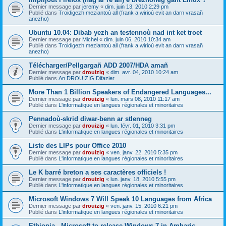
Dernier message par
jeremy
«
dim. juin 13, 2010 2:29 pm
Publié dans
Troidigezh meziantoù all (frank a wirioù evit an darn vrasañ
anezho)
Ubuntu 10.04: Dibab yezh an testennoù nad int ket troet
Dernier message par
Michel
«
dim. juin 06, 2010 10:34 am
Publié dans
Troidigezh meziantoù all (frank a wirioù evit an darn vrasañ
anezho)
Télécharger/Pellgargañ ADD 2007/HDA amañ
Dernier message par
drouizig
«
dim. avr. 04, 2010 10:24 am
Publié dans
An DROUIZIG Difazier
More Than 1 Billion Speakers of Endangered Languages...
Dernier message par
drouizig
«
lun. mars 08, 2010 11:17 am
Publié dans
L'informatique en langues régionales et minoritaires
Pennadoù-skrid diwar-benn ar stlenneg
Dernier message par
drouizig
«
lun. févr. 01, 2010 3:31 pm
Publié dans
L'informatique en langues régionales et minoritaires
Liste des LIPs pour Office 2010
Dernier message par
drouizig
«
ven. janv. 22, 2010 5:35 pm
Publié dans
L'informatique en langues régionales et minoritaires
Le K barré breton a ses caractères officiels !
Dernier message par
drouizig
«
lun. janv. 18, 2010 5:55 pm
Publié dans
L'informatique en langues régionales et minoritaires
Microsoft Windows 7 Will Speak 10 Languages from Africa
Dernier message par
drouizig
«
ven. janv. 15, 2010 6:21 pm
Publié dans
L'informatique en langues régionales et minoritaires
Ethiopia - Microsoft to release Windows 7 in Amharic