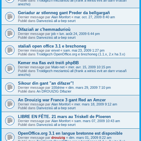
Publié dans
Troidigezh meziantoù all (frank a wirioù evit an darn vrasañ
anezho)
Geriadur ar stlenneg gant Preder da bellgargañ
Dernier message par
Alan Monfort
«
mar. oct. 27, 2009 8:40 am
Publié dans
Danvezioù all a-bep seurt
Difaziañ ar c'hemmadurioù
Dernier message par
job
«
lun. août 24, 2009 6:44 pm
Publié dans
Danvezioù all a-bep seurt
staliañ open office 3.1 e brezhoneg
Dernier message par
envel
«
sam. mai 23, 2009 1:27 pm
Publié dans
Troidigezh OpenOffice.org e brezhoneg (1.1.x, 2.x ha 3.x)
Kemer ma flas evit treiñ phpBB
Dernier message par
Malo-net
«
mer. avr. 15, 2009 10:15 pm
Publié dans
Troidigezh meziantoù all (frank a wirioù evit an darn vrasañ
anezho)
Sikour din gant "an difazer"!
Dernier message par
100drine
«
dim. mars 29, 2009 7:10 pm
Publié dans
An DROUIZIG Difazier
An Drouizig war France 3 gant Red an Amzer
Dernier message par
Alan Monfort
«
mer. mars 18, 2009 9:12 am
Publié dans
Danvezioù all a-bep seurt
LIBRE EN FÊTE. 21 mars au Triskell de Ploeren
Dernier message par
Alan Monfort
«
sam. mars 07, 2009 10:43 am
Publié dans
Danvezioù all a-bep seurt
OpenOffice.org 3.1 en langue bretonne est disponible
Dernier message par
drouizig
«
dim. mars 01, 2009 8:22 am