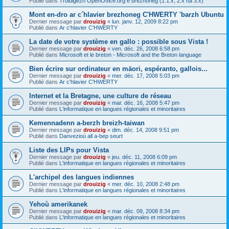
Publié dans
Troidigezh OpenOffice.org e brezhoneg (1.1.x, 2.x ha 3.x)
Mont en-dro ar c´hlavier brezhoneg C'HWERTY 'barzh Ubuntu
Dernier message par
drouizig
«
lun. janv. 12, 2009 8:22 pm
Publié dans
Ar c'hlavier C'HWERTY
La date de votre système en gallo : possible sous Vista !
Dernier message par
drouizig
«
ven. déc. 26, 2008 6:58 pm
Publié dans
Microsoft et le breton - Microsoft and the Breton language
Bien écrire sur ordinateur en māori, espéranto, gallois...
Dernier message par
drouizig
«
mer. déc. 17, 2008 5:03 pm
Publié dans
Ar c'hlavier C'HWERTY
Internet et la Bretagne, une culture de réseau
Dernier message par
drouizig
«
mar. déc. 16, 2008 5:47 pm
Publié dans
L'informatique en langues régionales et minoritaires
Kemennadenn a-berzh breizh-taiwan
Dernier message par
drouizig
«
dim. déc. 14, 2008 9:51 pm
Publié dans
Danvezioù all a-bep seurt
Liste des LIPs pour Vista
Dernier message par
drouizig
«
jeu. déc. 11, 2008 6:09 pm
Publié dans
L'informatique en langues régionales et minoritaires
L'archipel des langues indiennes
Dernier message par
drouizig
«
mer. déc. 10, 2008 2:48 pm
Publié dans
L'informatique en langues régionales et minoritaires
Yehoù amerikanek
Dernier message par
drouizig
«
mar. déc. 09, 2008 8:34 pm
Publié dans
L'informatique en langues régionales et minoritaires