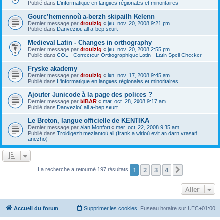
Publié dans
L'informatique en langues régionales et minoritaires
Gourc’hemennoù a-berzh skipailh Kelenn
Dernier message par
drouizig
«
jeu. nov. 20, 2008 9:21 pm
Publié dans
Danvezioù all a-bep seurt
Medieval Latin - Changes in orthography
Dernier message par
drouizig
«
jeu. nov. 20, 2008 2:55 pm
Publié dans
COL - Correcteur Orthographique Latin - Latin Spell Checker
Fryske akademy
Dernier message par
drouizig
«
lun. nov. 17, 2008 9:45 am
Publié dans
L'informatique en langues régionales et minoritaires
Ajouter Junicode à la page des polices ?
Dernier message par
bIBAR
«
mar. oct. 28, 2008 9:17 am
Publié dans
Danvezioù all a-bep seurt
Le Breton, langue officielle de KENTIKA
Dernier message par
Alan Monfort
«
mer. oct. 22, 2008 9:35 am
Publié dans
Troidigezh meziantoù all (frank a wirioù evit an darn vrasañ
anezho)
1
2
3
4
Suivant
La recherche a retourné 197 résultats
Aller
Accueil du forum
Supprimer les cookies
Fuseau horaire sur
UTC+01:00