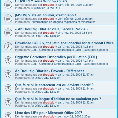
C’HWERTY sous Windows Vista
Dernier message par
drouizig
«
sam. déc. 06, 2008 3:33 pm
Publié dans
Ar c'hlavier C'HWERTY
[MSDN] Vista en Zoulou, c'est dispo !
Dernier message par
drouizig
«
ven. déc. 05, 2008 2:36 pm
Publié dans
L'informatique en langues régionales et minoritaires
« An Drouizig Difazier 2007, Service Pack 4 »
Dernier message par
drouizig
«
dim. nov. 30, 2008 2:55 pm
Publié dans
An DROUIZIG Difazier
Download COL2.x, the latin spellchecker for Microsoft Office
Dernier message par
drouizig
«
sam. nov. 29, 2008 4:16 pm
Publié dans
COL - Correcteur Orthographique Latin - Latin Spell Checker
Oggetto: Correttore Ortografico per il Latino (COL)
Dernier message par
drouizig
«
sam. nov. 29, 2008 4:14 pm
Publié dans
COL - Correcteur Orthographique Latin - Latin Spell Checker
An Drouizig Difazier - Daveoù - Références
Dernier message par
drouizig
«
sam. nov. 29, 2008 11:47 am
Publié dans
An DROUIZIG Difazier
Que faire si le correcteur est ou devient inactif ?
Dernier message par
drouizig
«
sam. nov. 29, 2008 11:34 am
Publié dans
An DROUIZIG Difazier
Que faire si la langue d'édition ne se maintient pas ?
Dernier message par
drouizig
«
sam. nov. 29, 2008 11:32 am
Publié dans
An DROUIZIG Difazier
Liste des LIPs pour Microsoft Office 2007
Dernier message par
drouizig
«
ven. nov. 21, 2008 1:20 pm