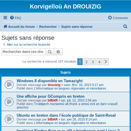
Korvigelloù An DROUIZIG
FAQ
Connexion
R
Accueil du forum
Rechercher
Sujets sans réponse
e
Sujets sans réponse
c
Aller sur la recherche avancée
h
Rechercher
Recherche avancée
e
1
2
3
4
Suivant
La recherche a retourné 197 résultats
r
c
Sujets
h
Windows 8 disponible en Tamazight
e
Dernier message par
drouizig
«
sam. févr. 16, 2013 9:17 pm
Publié dans
L'informatique en langues régionales et minoritaires
r
Une affiche pour GCompris en breton
Dernier message par
bIBAR
«
lun. juil. 12, 2010 2:56 pm
Publié dans
Troidigezh meziantoù all (frank a wirioù evit an darn vrasañ
anezho)
Ubuntu en breton dans l'école publique de Saint-Rvoal
Dernier message par
bIBAR
«
lun. juin 28, 2010 8:14 pm
Publié dans
L'informatique en langues régionales et minoritaires
Implijout Firefox (hag ar re all) e brezhoneg gant Linux ?