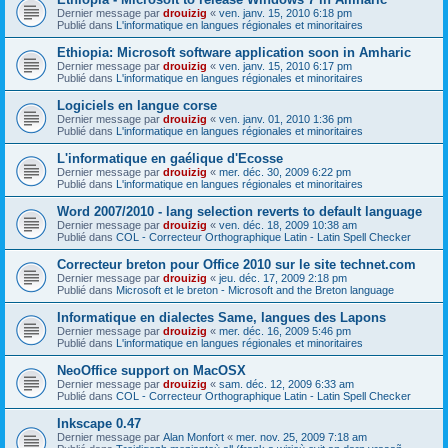
Dernier message par
drouizig
«
ven. janv. 15, 2010 6:18 pm
Publié dans
L'informatique en langues régionales et minoritaires
Ethiopia: Microsoft software application soon in Amharic
Dernier message par
drouizig
«
ven. janv. 15, 2010 6:17 pm
Publié dans
L'informatique en langues régionales et minoritaires
Logiciels en langue corse
Dernier message par
drouizig
«
ven. janv. 01, 2010 1:36 pm
Publié dans
L'informatique en langues régionales et minoritaires
L'informatique en gaélique d'Ecosse
Dernier message par
drouizig
«
mer. déc. 30, 2009 6:22 pm
Publié dans
L'informatique en langues régionales et minoritaires
Word 2007/2010 - lang selection reverts to default language
Dernier message par
drouizig
«
ven. déc. 18, 2009 10:38 am
Publié dans
COL - Correcteur Orthographique Latin - Latin Spell Checker
Correcteur breton pour Office 2010 sur le site technet.com
Dernier message par
drouizig
«
jeu. déc. 17, 2009 2:18 pm
Publié dans
Microsoft et le breton - Microsoft and the Breton language
Informatique en dialectes Same, langues des Lapons
Dernier message par
drouizig
«
mer. déc. 16, 2009 5:46 pm
Publié dans
L'informatique en langues régionales et minoritaires
NeoOffice support on MacOSX
Dernier message par
drouizig
«
sam. déc. 12, 2009 6:33 am
Publié dans
COL - Correcteur Orthographique Latin - Latin Spell Checker
Inkscape 0.47
Dernier message par
Alan Monfort
«
mer. nov. 25, 2009 7:18 am