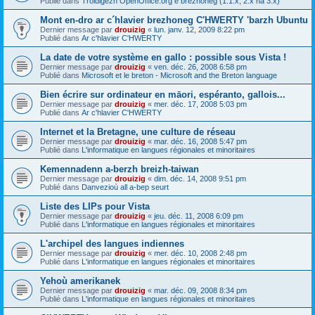
Publié dans
Troidigezh OpenOffice.org e brezhoneg (1.1.x, 2.x ha 3.x)
Mont en-dro ar c´hlavier brezhoneg C'HWERTY 'barzh Ubuntu
Dernier message par
drouizig
«
lun. janv. 12, 2009 8:22 pm
Publié dans
Ar c'hlavier C'HWERTY
La date de votre système en gallo : possible sous Vista !
Dernier message par
drouizig
«
ven. déc. 26, 2008 6:58 pm
Publié dans
Microsoft et le breton - Microsoft and the Breton language
Bien écrire sur ordinateur en māori, espéranto, gallois...
Dernier message par
drouizig
«
mer. déc. 17, 2008 5:03 pm
Publié dans
Ar c'hlavier C'HWERTY
Internet et la Bretagne, une culture de réseau
Dernier message par
drouizig
«
mar. déc. 16, 2008 5:47 pm
Publié dans
L'informatique en langues régionales et minoritaires
Kemennadenn a-berzh breizh-taiwan
Dernier message par
drouizig
«
dim. déc. 14, 2008 9:51 pm
Publié dans
Danvezioù all a-bep seurt
Liste des LIPs pour Vista
Dernier message par
drouizig
«
jeu. déc. 11, 2008 6:09 pm
Publié dans
L'informatique en langues régionales et minoritaires
L'archipel des langues indiennes
Dernier message par
drouizig
«
mer. déc. 10, 2008 2:48 pm
Publié dans
L'informatique en langues régionales et minoritaires
Yehoù amerikanek
Dernier message par
drouizig
«
mar. déc. 09, 2008 8:34 pm
Publié dans
L'informatique en langues régionales et minoritaires