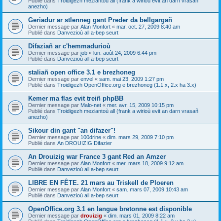
Publié dans
Troidigezh meziantoù all (frank a wirioù evit an darn vrasañ
anezho)
Geriadur ar stlenneg gant Preder da bellgargañ
Dernier message par
Alan Monfort
«
mar. oct. 27, 2009 8:40 am
Publié dans
Danvezioù all a-bep seurt
Difaziañ ar c'hemmadurioù
Dernier message par
job
«
lun. août 24, 2009 6:44 pm
Publié dans
Danvezioù all a-bep seurt
staliañ open office 3.1 e brezhoneg
Dernier message par
envel
«
sam. mai 23, 2009 1:27 pm
Publié dans
Troidigezh OpenOffice.org e brezhoneg (1.1.x, 2.x ha 3.x)
Kemer ma flas evit treiñ phpBB
Dernier message par
Malo-net
«
mer. avr. 15, 2009 10:15 pm
Publié dans
Troidigezh meziantoù all (frank a wirioù evit an darn vrasañ
anezho)
Sikour din gant "an difazer"!
Dernier message par
100drine
«
dim. mars 29, 2009 7:10 pm
Publié dans
An DROUIZIG Difazier
An Drouizig war France 3 gant Red an Amzer
Dernier message par
Alan Monfort
«
mer. mars 18, 2009 9:12 am
Publié dans
Danvezioù all a-bep seurt
LIBRE EN FÊTE. 21 mars au Triskell de Ploeren
Dernier message par
Alan Monfort
«
sam. mars 07, 2009 10:43 am
Publié dans
Danvezioù all a-bep seurt
OpenOffice.org 3.1 en langue bretonne est disponible
Dernier message par
drouizig
«
dim. mars 01, 2009 8:22 am