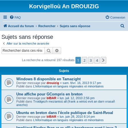
Korvigelloù An DROUIZIG
FAQ
Connexion
R
Accueil du forum
Rechercher
Sujets sans réponse
e
Sujets sans réponse
c
Aller sur la recherche avancée
h
Rechercher
Recherche avancée
e
1
2
3
4
Suivant
La recherche a retourné 197 résultats
r
c
Sujets
h
Windows 8 disponible en Tamazight
e
Dernier message par
drouizig
«
sam. févr. 16, 2013 9:17 pm
Publié dans
L'informatique en langues régionales et minoritaires
r
Une affiche pour GCompris en breton
Dernier message par
bIBAR
«
lun. juil. 12, 2010 2:56 pm
Publié dans
Troidigezh meziantoù all (frank a wirioù evit an darn vrasañ
anezho)
Ubuntu en breton dans l'école publique de Saint-Rvoal
Dernier message par
bIBAR
«
lun. juin 28, 2010 8:14 pm
Publié dans
L'informatique en langues régionales et minoritaires
Implijout Firefox (hag ar re all) e brezhoneg gant Linux ?