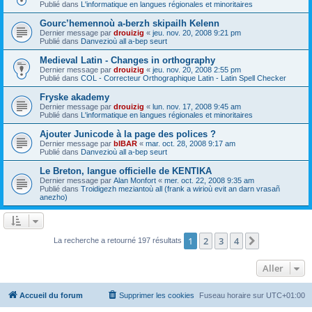
Publié dans
L'informatique en langues régionales et minoritaires
Gourc’hemennoù a-berzh skipailh Kelenn
Dernier message par
drouizig
«
jeu. nov. 20, 2008 9:21 pm
Publié dans
Danvezioù all a-bep seurt
Medieval Latin - Changes in orthography
Dernier message par
drouizig
«
jeu. nov. 20, 2008 2:55 pm
Publié dans
COL - Correcteur Orthographique Latin - Latin Spell Checker
Fryske akademy
Dernier message par
drouizig
«
lun. nov. 17, 2008 9:45 am
Publié dans
L'informatique en langues régionales et minoritaires
Ajouter Junicode à la page des polices ?
Dernier message par
bIBAR
«
mar. oct. 28, 2008 9:17 am
Publié dans
Danvezioù all a-bep seurt
Le Breton, langue officielle de KENTIKA
Dernier message par
Alan Monfort
«
mer. oct. 22, 2008 9:35 am
Publié dans
Troidigezh meziantoù all (frank a wirioù evit an darn vrasañ
anezho)
1
2
3
4
Suivant
La recherche a retourné 197 résultats
Aller
Accueil du forum
Supprimer les cookies
Fuseau horaire sur
UTC+01:00