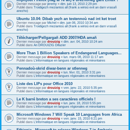
Dernier message par
jeremy
«
dim. juin 13, 2010 2:29 pm
Publié dans
Troidigezh meziantoù all (frank a wirioù evit an darn vrasañ
anezho)
Ubuntu 10.04: Dibab yezh an testennoù nad int ket troet
Dernier message par
Michel
«
dim. juin 06, 2010 10:34 am
Publié dans
Troidigezh meziantoù all (frank a wirioù evit an darn vrasañ
anezho)
Télécharger/Pellgargañ ADD 2007/HDA amañ
Dernier message par
drouizig
«
dim. avr. 04, 2010 10:24 am
Publié dans
An DROUIZIG Difazier
More Than 1 Billion Speakers of Endangered Languages...
Dernier message par
drouizig
«
lun. mars 08, 2010 11:17 am
Publié dans
L'informatique en langues régionales et minoritaires
Pennadoù-skrid diwar-benn ar stlenneg
Dernier message par
drouizig
«
lun. févr. 01, 2010 3:31 pm
Publié dans
L'informatique en langues régionales et minoritaires
Liste des LIPs pour Office 2010
Dernier message par
drouizig
«
ven. janv. 22, 2010 5:35 pm
Publié dans
L'informatique en langues régionales et minoritaires
Le K barré breton a ses caractères officiels !
Dernier message par
drouizig
«
lun. janv. 18, 2010 5:55 pm
Publié dans
L'informatique en langues régionales et minoritaires
Microsoft Windows 7 Will Speak 10 Languages from Africa
Dernier message par
drouizig
«
ven. janv. 15, 2010 6:21 pm
Publié dans
L'informatique en langues régionales et minoritaires
Ethiopia - Microsoft to release Windows 7 in Amharic