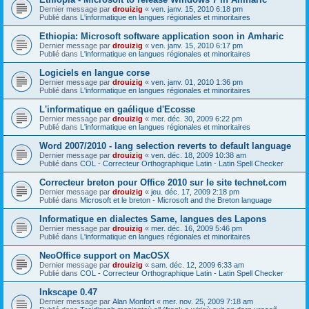
Dernier message par
drouizig
«
ven. janv. 15, 2010 6:18 pm
Publié dans
L'informatique en langues régionales et minoritaires
Ethiopia: Microsoft software application soon in Amharic
Dernier message par
drouizig
«
ven. janv. 15, 2010 6:17 pm
Publié dans
L'informatique en langues régionales et minoritaires
Logiciels en langue corse
Dernier message par
drouizig
«
ven. janv. 01, 2010 1:36 pm
Publié dans
L'informatique en langues régionales et minoritaires
L'informatique en gaélique d'Ecosse
Dernier message par
drouizig
«
mer. déc. 30, 2009 6:22 pm
Publié dans
L'informatique en langues régionales et minoritaires
Word 2007/2010 - lang selection reverts to default language
Dernier message par
drouizig
«
ven. déc. 18, 2009 10:38 am
Publié dans
COL - Correcteur Orthographique Latin - Latin Spell Checker
Correcteur breton pour Office 2010 sur le site technet.com
Dernier message par
drouizig
«
jeu. déc. 17, 2009 2:18 pm
Publié dans
Microsoft et le breton - Microsoft and the Breton language
Informatique en dialectes Same, langues des Lapons
Dernier message par
drouizig
«
mer. déc. 16, 2009 5:46 pm
Publié dans
L'informatique en langues régionales et minoritaires
NeoOffice support on MacOSX
Dernier message par
drouizig
«
sam. déc. 12, 2009 6:33 am
Publié dans
COL - Correcteur Orthographique Latin - Latin Spell Checker
Inkscape 0.47
Dernier message par
Alan Monfort
«
mer. nov. 25, 2009 7:18 am