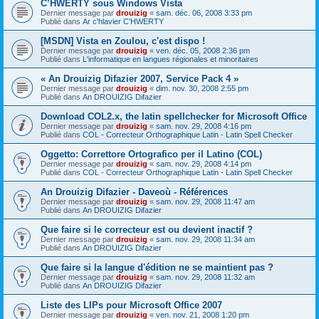
C’HWERTY sous Windows Vista
Dernier message par
drouizig
«
sam. déc. 06, 2008 3:33 pm
Publié dans
Ar c'hlavier C'HWERTY
[MSDN] Vista en Zoulou, c'est dispo !
Dernier message par
drouizig
«
ven. déc. 05, 2008 2:36 pm
Publié dans
L'informatique en langues régionales et minoritaires
« An Drouizig Difazier 2007, Service Pack 4 »
Dernier message par
drouizig
«
dim. nov. 30, 2008 2:55 pm
Publié dans
An DROUIZIG Difazier
Download COL2.x, the latin spellchecker for Microsoft Office
Dernier message par
drouizig
«
sam. nov. 29, 2008 4:16 pm
Publié dans
COL - Correcteur Orthographique Latin - Latin Spell Checker
Oggetto: Correttore Ortografico per il Latino (COL)
Dernier message par
drouizig
«
sam. nov. 29, 2008 4:14 pm
Publié dans
COL - Correcteur Orthographique Latin - Latin Spell Checker
An Drouizig Difazier - Daveoù - Références
Dernier message par
drouizig
«
sam. nov. 29, 2008 11:47 am
Publié dans
An DROUIZIG Difazier
Que faire si le correcteur est ou devient inactif ?
Dernier message par
drouizig
«
sam. nov. 29, 2008 11:34 am
Publié dans
An DROUIZIG Difazier
Que faire si la langue d'édition ne se maintient pas ?
Dernier message par
drouizig
«
sam. nov. 29, 2008 11:32 am
Publié dans
An DROUIZIG Difazier
Liste des LIPs pour Microsoft Office 2007
Dernier message par
drouizig
«
ven. nov. 21, 2008 1:20 pm