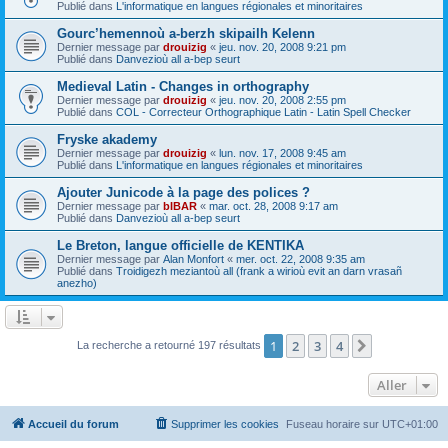
Publié dans
L'informatique en langues régionales et minoritaires
Gourc’hemennoù a-berzh skipailh Kelenn
Dernier message par
drouizig
«
jeu. nov. 20, 2008 9:21 pm
Publié dans
Danvezioù all a-bep seurt
Medieval Latin - Changes in orthography
Dernier message par
drouizig
«
jeu. nov. 20, 2008 2:55 pm
Publié dans
COL - Correcteur Orthographique Latin - Latin Spell Checker
Fryske akademy
Dernier message par
drouizig
«
lun. nov. 17, 2008 9:45 am
Publié dans
L'informatique en langues régionales et minoritaires
Ajouter Junicode à la page des polices ?
Dernier message par
bIBAR
«
mar. oct. 28, 2008 9:17 am
Publié dans
Danvezioù all a-bep seurt
Le Breton, langue officielle de KENTIKA
Dernier message par
Alan Monfort
«
mer. oct. 22, 2008 9:35 am
Publié dans
Troidigezh meziantoù all (frank a wirioù evit an darn vrasañ
anezho)
1
2
3
4
Suivant
La recherche a retourné 197 résultats
Aller
Accueil du forum
Supprimer les cookies
Fuseau horaire sur
UTC+01:00