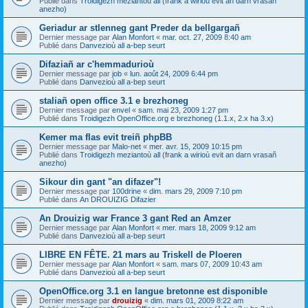
Publié dans
Troidigezh meziantoù all (frank a wirioù evit an darn vrasañ
anezho)
Geriadur ar stlenneg gant Preder da bellgargañ
Dernier message par
Alan Monfort
«
mar. oct. 27, 2009 8:40 am
Publié dans
Danvezioù all a-bep seurt
Difaziañ ar c'hemmadurioù
Dernier message par
job
«
lun. août 24, 2009 6:44 pm
Publié dans
Danvezioù all a-bep seurt
staliañ open office 3.1 e brezhoneg
Dernier message par
envel
«
sam. mai 23, 2009 1:27 pm
Publié dans
Troidigezh OpenOffice.org e brezhoneg (1.1.x, 2.x ha 3.x)
Kemer ma flas evit treiñ phpBB
Dernier message par
Malo-net
«
mer. avr. 15, 2009 10:15 pm
Publié dans
Troidigezh meziantoù all (frank a wirioù evit an darn vrasañ
anezho)
Sikour din gant "an difazer"!
Dernier message par
100drine
«
dim. mars 29, 2009 7:10 pm
Publié dans
An DROUIZIG Difazier
An Drouizig war France 3 gant Red an Amzer
Dernier message par
Alan Monfort
«
mer. mars 18, 2009 9:12 am
Publié dans
Danvezioù all a-bep seurt
LIBRE EN FÊTE. 21 mars au Triskell de Ploeren
Dernier message par
Alan Monfort
«
sam. mars 07, 2009 10:43 am
Publié dans
Danvezioù all a-bep seurt
OpenOffice.org 3.1 en langue bretonne est disponible
Dernier message par
drouizig
«
dim. mars 01, 2009 8:22 am