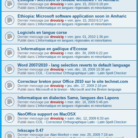
Dernier message par
drouizig
«
ven. janv. 15, 2010 6:18 pm
Publié dans
L'informatique en langues régionales et minoritaires
Ethiopia: Microsoft software application soon in Amharic
Dernier message par
drouizig
«
ven. janv. 15, 2010 6:17 pm
Publié dans
L'informatique en langues régionales et minoritaires
Logiciels en langue corse
Dernier message par
drouizig
«
ven. janv. 01, 2010 1:36 pm
Publié dans
L'informatique en langues régionales et minoritaires
L'informatique en gaélique d'Ecosse
Dernier message par
drouizig
«
mer. déc. 30, 2009 6:22 pm
Publié dans
L'informatique en langues régionales et minoritaires
Word 2007/2010 - lang selection reverts to default language
Dernier message par
drouizig
«
ven. déc. 18, 2009 10:38 am
Publié dans
COL - Correcteur Orthographique Latin - Latin Spell Checker
Correcteur breton pour Office 2010 sur le site technet.com
Dernier message par
drouizig
«
jeu. déc. 17, 2009 2:18 pm
Publié dans
Microsoft et le breton - Microsoft and the Breton language
Informatique en dialectes Same, langues des Lapons
Dernier message par
drouizig
«
mer. déc. 16, 2009 5:46 pm
Publié dans
L'informatique en langues régionales et minoritaires
NeoOffice support on MacOSX
Dernier message par
drouizig
«
sam. déc. 12, 2009 6:33 am
Publié dans
COL - Correcteur Orthographique Latin - Latin Spell Checker
Inkscape 0.47
Dernier message par
Alan Monfort
«
mer. nov. 25, 2009 7:18 am