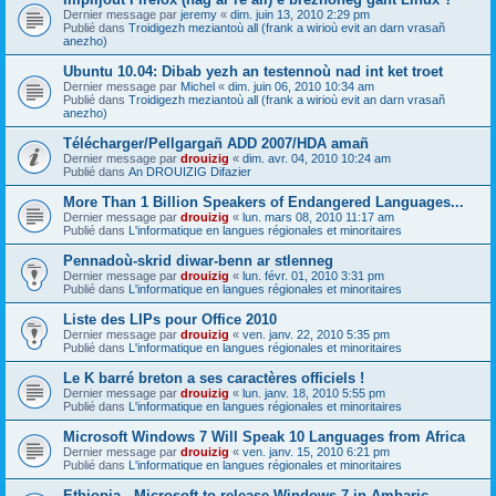
Dernier message par
jeremy
«
dim. juin 13, 2010 2:29 pm
Publié dans
Troidigezh meziantoù all (frank a wirioù evit an darn vrasañ
anezho)
Ubuntu 10.04: Dibab yezh an testennoù nad int ket troet
Dernier message par
Michel
«
dim. juin 06, 2010 10:34 am
Publié dans
Troidigezh meziantoù all (frank a wirioù evit an darn vrasañ
anezho)
Télécharger/Pellgargañ ADD 2007/HDA amañ
Dernier message par
drouizig
«
dim. avr. 04, 2010 10:24 am
Publié dans
An DROUIZIG Difazier
More Than 1 Billion Speakers of Endangered Languages...
Dernier message par
drouizig
«
lun. mars 08, 2010 11:17 am
Publié dans
L'informatique en langues régionales et minoritaires
Pennadoù-skrid diwar-benn ar stlenneg
Dernier message par
drouizig
«
lun. févr. 01, 2010 3:31 pm
Publié dans
L'informatique en langues régionales et minoritaires
Liste des LIPs pour Office 2010
Dernier message par
drouizig
«
ven. janv. 22, 2010 5:35 pm
Publié dans
L'informatique en langues régionales et minoritaires
Le K barré breton a ses caractères officiels !
Dernier message par
drouizig
«
lun. janv. 18, 2010 5:55 pm
Publié dans
L'informatique en langues régionales et minoritaires
Microsoft Windows 7 Will Speak 10 Languages from Africa
Dernier message par
drouizig
«
ven. janv. 15, 2010 6:21 pm
Publié dans
L'informatique en langues régionales et minoritaires
Ethiopia - Microsoft to release Windows 7 in Amharic