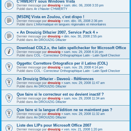
C’HWERTY sous Windows Vista
Dernier message par
drouizig
«
sam. déc. 06, 2008 3:33 pm
Publié dans
Ar c'hlavier C'HWERTY
[MSDN] Vista en Zoulou, c'est dispo !
Dernier message par
drouizig
«
ven. déc. 05, 2008 2:36 pm
Publié dans
L'informatique en langues régionales et minoritaires
« An Drouizig Difazier 2007, Service Pack 4 »
Dernier message par
drouizig
«
dim. nov. 30, 2008 2:55 pm
Publié dans
An DROUIZIG Difazier
Download COL2.x, the latin spellchecker for Microsoft Office
Dernier message par
drouizig
«
sam. nov. 29, 2008 4:16 pm
Publié dans
COL - Correcteur Orthographique Latin - Latin Spell Checker
Oggetto: Correttore Ortografico per il Latino (COL)
Dernier message par
drouizig
«
sam. nov. 29, 2008 4:14 pm
Publié dans
COL - Correcteur Orthographique Latin - Latin Spell Checker
An Drouizig Difazier - Daveoù - Références
Dernier message par
drouizig
«
sam. nov. 29, 2008 11:47 am
Publié dans
An DROUIZIG Difazier
Que faire si le correcteur est ou devient inactif ?
Dernier message par
drouizig
«
sam. nov. 29, 2008 11:34 am
Publié dans
An DROUIZIG Difazier
Que faire si la langue d'édition ne se maintient pas ?
Dernier message par
drouizig
«
sam. nov. 29, 2008 11:32 am
Publié dans
An DROUIZIG Difazier
Liste des LIPs pour Microsoft Office 2007
Dernier message par
drouizig
«
ven. nov. 21, 2008 1:20 pm