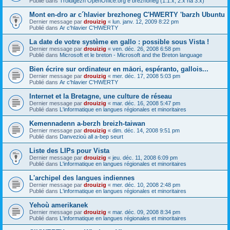
Publié dans
Troidigezh OpenOffice.org e brezhoneg (1.1.x, 2.x ha 3.x)
Mont en-dro ar c´hlavier brezhoneg C'HWERTY 'barzh Ubuntu
Dernier message par
drouizig
«
lun. janv. 12, 2009 8:22 pm
Publié dans
Ar c'hlavier C'HWERTY
La date de votre système en gallo : possible sous Vista !
Dernier message par
drouizig
«
ven. déc. 26, 2008 6:58 pm
Publié dans
Microsoft et le breton - Microsoft and the Breton language
Bien écrire sur ordinateur en māori, espéranto, gallois...
Dernier message par
drouizig
«
mer. déc. 17, 2008 5:03 pm
Publié dans
Ar c'hlavier C'HWERTY
Internet et la Bretagne, une culture de réseau
Dernier message par
drouizig
«
mar. déc. 16, 2008 5:47 pm
Publié dans
L'informatique en langues régionales et minoritaires
Kemennadenn a-berzh breizh-taiwan
Dernier message par
drouizig
«
dim. déc. 14, 2008 9:51 pm
Publié dans
Danvezioù all a-bep seurt
Liste des LIPs pour Vista
Dernier message par
drouizig
«
jeu. déc. 11, 2008 6:09 pm
Publié dans
L'informatique en langues régionales et minoritaires
L'archipel des langues indiennes
Dernier message par
drouizig
«
mer. déc. 10, 2008 2:48 pm
Publié dans
L'informatique en langues régionales et minoritaires
Yehoù amerikanek
Dernier message par
drouizig
«
mar. déc. 09, 2008 8:34 pm
Publié dans
L'informatique en langues régionales et minoritaires