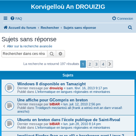
Korvigelloù An DROUIZIG
FAQ
Connexion
R
Accueil du forum
Rechercher
Sujets sans réponse
e
Sujets sans réponse
c
Aller sur la recherche avancée
h
Rechercher
Recherche avancée
e
1
2
3
4
Suivant
La recherche a retourné 197 résultats
r
c
Sujets
h
Windows 8 disponible en Tamazight
e
Dernier message par
drouizig
«
sam. févr. 16, 2013 9:17 pm
Publié dans
L'informatique en langues régionales et minoritaires
r
Une affiche pour GCompris en breton
Dernier message par
bIBAR
«
lun. juil. 12, 2010 2:56 pm
Publié dans
Troidigezh meziantoù all (frank a wirioù evit an darn vrasañ
anezho)
Ubuntu en breton dans l'école publique de Saint-Rvoal
Dernier message par
bIBAR
«
lun. juin 28, 2010 8:14 pm
Publié dans
L'informatique en langues régionales et minoritaires
Implijout Firefox (hag ar re all) e brezhoneg gant Linux ?