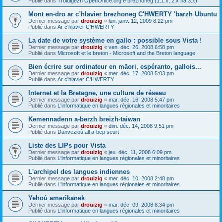
Publié dans
Troidigezh OpenOffice.org e brezhoneg (1.1.x, 2.x ha 3.x)
Mont en-dro ar c´hlavier brezhoneg C'HWERTY 'barzh Ubuntu
Dernier message par
drouizig
«
lun. janv. 12, 2009 8:22 pm
Publié dans
Ar c'hlavier C'HWERTY
La date de votre système en gallo : possible sous Vista !
Dernier message par
drouizig
«
ven. déc. 26, 2008 6:58 pm
Publié dans
Microsoft et le breton - Microsoft and the Breton language
Bien écrire sur ordinateur en māori, espéranto, gallois...
Dernier message par
drouizig
«
mer. déc. 17, 2008 5:03 pm
Publié dans
Ar c'hlavier C'HWERTY
Internet et la Bretagne, une culture de réseau
Dernier message par
drouizig
«
mar. déc. 16, 2008 5:47 pm
Publié dans
L'informatique en langues régionales et minoritaires
Kemennadenn a-berzh breizh-taiwan
Dernier message par
drouizig
«
dim. déc. 14, 2008 9:51 pm
Publié dans
Danvezioù all a-bep seurt
Liste des LIPs pour Vista
Dernier message par
drouizig
«
jeu. déc. 11, 2008 6:09 pm
Publié dans
L'informatique en langues régionales et minoritaires
L'archipel des langues indiennes
Dernier message par
drouizig
«
mer. déc. 10, 2008 2:48 pm
Publié dans
L'informatique en langues régionales et minoritaires
Yehoù amerikanek
Dernier message par
drouizig
«
mar. déc. 09, 2008 8:34 pm
Publié dans
L'informatique en langues régionales et minoritaires