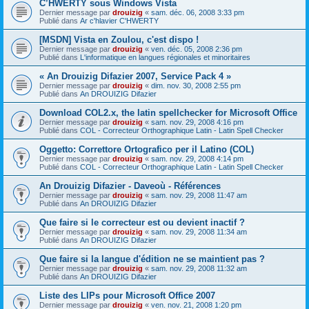
C’HWERTY sous Windows Vista
Dernier message par
drouizig
«
sam. déc. 06, 2008 3:33 pm
Publié dans
Ar c'hlavier C'HWERTY
[MSDN] Vista en Zoulou, c'est dispo !
Dernier message par
drouizig
«
ven. déc. 05, 2008 2:36 pm
Publié dans
L'informatique en langues régionales et minoritaires
« An Drouizig Difazier 2007, Service Pack 4 »
Dernier message par
drouizig
«
dim. nov. 30, 2008 2:55 pm
Publié dans
An DROUIZIG Difazier
Download COL2.x, the latin spellchecker for Microsoft Office
Dernier message par
drouizig
«
sam. nov. 29, 2008 4:16 pm
Publié dans
COL - Correcteur Orthographique Latin - Latin Spell Checker
Oggetto: Correttore Ortografico per il Latino (COL)
Dernier message par
drouizig
«
sam. nov. 29, 2008 4:14 pm
Publié dans
COL - Correcteur Orthographique Latin - Latin Spell Checker
An Drouizig Difazier - Daveoù - Références
Dernier message par
drouizig
«
sam. nov. 29, 2008 11:47 am
Publié dans
An DROUIZIG Difazier
Que faire si le correcteur est ou devient inactif ?
Dernier message par
drouizig
«
sam. nov. 29, 2008 11:34 am
Publié dans
An DROUIZIG Difazier
Que faire si la langue d'édition ne se maintient pas ?
Dernier message par
drouizig
«
sam. nov. 29, 2008 11:32 am
Publié dans
An DROUIZIG Difazier
Liste des LIPs pour Microsoft Office 2007
Dernier message par
drouizig
«
ven. nov. 21, 2008 1:20 pm