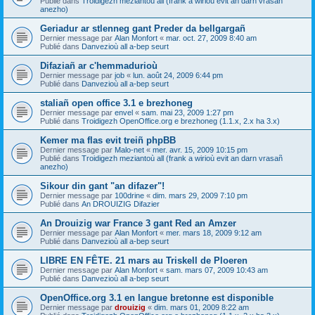
Publié dans
Troidigezh meziantoù all (frank a wirioù evit an darn vrasañ
anezho)
Geriadur ar stlenneg gant Preder da bellgargañ
Dernier message par
Alan Monfort
«
mar. oct. 27, 2009 8:40 am
Publié dans
Danvezioù all a-bep seurt
Difaziañ ar c'hemmadurioù
Dernier message par
job
«
lun. août 24, 2009 6:44 pm
Publié dans
Danvezioù all a-bep seurt
staliañ open office 3.1 e brezhoneg
Dernier message par
envel
«
sam. mai 23, 2009 1:27 pm
Publié dans
Troidigezh OpenOffice.org e brezhoneg (1.1.x, 2.x ha 3.x)
Kemer ma flas evit treiñ phpBB
Dernier message par
Malo-net
«
mer. avr. 15, 2009 10:15 pm
Publié dans
Troidigezh meziantoù all (frank a wirioù evit an darn vrasañ
anezho)
Sikour din gant "an difazer"!
Dernier message par
100drine
«
dim. mars 29, 2009 7:10 pm
Publié dans
An DROUIZIG Difazier
An Drouizig war France 3 gant Red an Amzer
Dernier message par
Alan Monfort
«
mer. mars 18, 2009 9:12 am
Publié dans
Danvezioù all a-bep seurt
LIBRE EN FÊTE. 21 mars au Triskell de Ploeren
Dernier message par
Alan Monfort
«
sam. mars 07, 2009 10:43 am
Publié dans
Danvezioù all a-bep seurt
OpenOffice.org 3.1 en langue bretonne est disponible
Dernier message par
drouizig
«
dim. mars 01, 2009 8:22 am