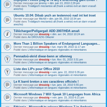
Dernier message par
jeremy
«
dim. juin 13, 2010 2:29 pm
Publié dans
Troidigezh meziantoù all (frank a wirioù evit an darn vrasañ
anezho)
Ubuntu 10.04: Dibab yezh an testennoù nad int ket troet
Dernier message par
Michel
«
dim. juin 06, 2010 10:34 am
Publié dans
Troidigezh meziantoù all (frank a wirioù evit an darn vrasañ
anezho)
Télécharger/Pellgargañ ADD 2007/HDA amañ
Dernier message par
drouizig
«
dim. avr. 04, 2010 10:24 am
Publié dans
An DROUIZIG Difazier
More Than 1 Billion Speakers of Endangered Languages...
Dernier message par
drouizig
«
lun. mars 08, 2010 11:17 am
Publié dans
L'informatique en langues régionales et minoritaires
Pennadoù-skrid diwar-benn ar stlenneg
Dernier message par
drouizig
«
lun. févr. 01, 2010 3:31 pm
Publié dans
L'informatique en langues régionales et minoritaires
Liste des LIPs pour Office 2010
Dernier message par
drouizig
«
ven. janv. 22, 2010 5:35 pm
Publié dans
L'informatique en langues régionales et minoritaires
Le K barré breton a ses caractères officiels !
Dernier message par
drouizig
«
lun. janv. 18, 2010 5:55 pm
Publié dans
L'informatique en langues régionales et minoritaires
Microsoft Windows 7 Will Speak 10 Languages from Africa
Dernier message par
drouizig
«
ven. janv. 15, 2010 6:21 pm
Publié dans
L'informatique en langues régionales et minoritaires
Ethiopia - Microsoft to release Windows 7 in Amharic