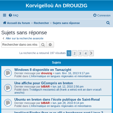
Korvigelloù An DROUIZIG
FAQ
Connexion
R
Accueil du forum
Rechercher
Sujets sans réponse
e
Sujets sans réponse
c
Aller sur la recherche avancée
h
Rechercher
Recherche avancée
e
1
2
3
4
Suivant
La recherche a retourné 197 résultats
r
c
Sujets
h
Windows 8 disponible en Tamazight
e
Dernier message par
drouizig
«
sam. févr. 16, 2013 9:17 pm
Publié dans
L'informatique en langues régionales et minoritaires
r
Une affiche pour GCompris en breton
Dernier message par
bIBAR
«
lun. juil. 12, 2010 2:56 pm
Publié dans
Troidigezh meziantoù all (frank a wirioù evit an darn vrasañ
anezho)
Ubuntu en breton dans l'école publique de Saint-Rvoal
Dernier message par
bIBAR
«
lun. juin 28, 2010 8:14 pm
Publié dans
L'informatique en langues régionales et minoritaires
Implijout Firefox (hag ar re all) e brezhoneg gant Linux ?