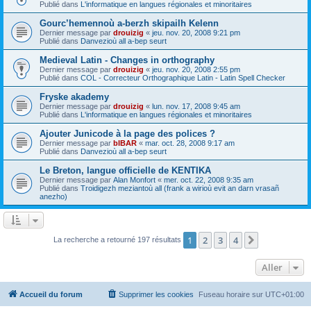
Publié dans
L'informatique en langues régionales et minoritaires
Gourc’hemennoù a-berzh skipailh Kelenn
Dernier message par
drouizig
«
jeu. nov. 20, 2008 9:21 pm
Publié dans
Danvezioù all a-bep seurt
Medieval Latin - Changes in orthography
Dernier message par
drouizig
«
jeu. nov. 20, 2008 2:55 pm
Publié dans
COL - Correcteur Orthographique Latin - Latin Spell Checker
Fryske akademy
Dernier message par
drouizig
«
lun. nov. 17, 2008 9:45 am
Publié dans
L'informatique en langues régionales et minoritaires
Ajouter Junicode à la page des polices ?
Dernier message par
bIBAR
«
mar. oct. 28, 2008 9:17 am
Publié dans
Danvezioù all a-bep seurt
Le Breton, langue officielle de KENTIKA
Dernier message par
Alan Monfort
«
mer. oct. 22, 2008 9:35 am
Publié dans
Troidigezh meziantoù all (frank a wirioù evit an darn vrasañ
anezho)
1
2
3
4
Suivant
La recherche a retourné 197 résultats
Aller
Accueil du forum
Supprimer les cookies
Fuseau horaire sur
UTC+01:00