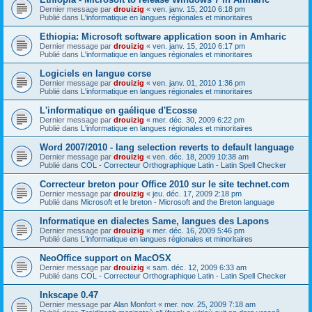
Dernier message par
drouizig
«
ven. janv. 15, 2010 6:18 pm
Publié dans
L'informatique en langues régionales et minoritaires
Ethiopia: Microsoft software application soon in Amharic
Dernier message par
drouizig
«
ven. janv. 15, 2010 6:17 pm
Publié dans
L'informatique en langues régionales et minoritaires
Logiciels en langue corse
Dernier message par
drouizig
«
ven. janv. 01, 2010 1:36 pm
Publié dans
L'informatique en langues régionales et minoritaires
L'informatique en gaélique d'Ecosse
Dernier message par
drouizig
«
mer. déc. 30, 2009 6:22 pm
Publié dans
L'informatique en langues régionales et minoritaires
Word 2007/2010 - lang selection reverts to default language
Dernier message par
drouizig
«
ven. déc. 18, 2009 10:38 am
Publié dans
COL - Correcteur Orthographique Latin - Latin Spell Checker
Correcteur breton pour Office 2010 sur le site technet.com
Dernier message par
drouizig
«
jeu. déc. 17, 2009 2:18 pm
Publié dans
Microsoft et le breton - Microsoft and the Breton language
Informatique en dialectes Same, langues des Lapons
Dernier message par
drouizig
«
mer. déc. 16, 2009 5:46 pm
Publié dans
L'informatique en langues régionales et minoritaires
NeoOffice support on MacOSX
Dernier message par
drouizig
«
sam. déc. 12, 2009 6:33 am
Publié dans
COL - Correcteur Orthographique Latin - Latin Spell Checker
Inkscape 0.47
Dernier message par
Alan Monfort
«
mer. nov. 25, 2009 7:18 am