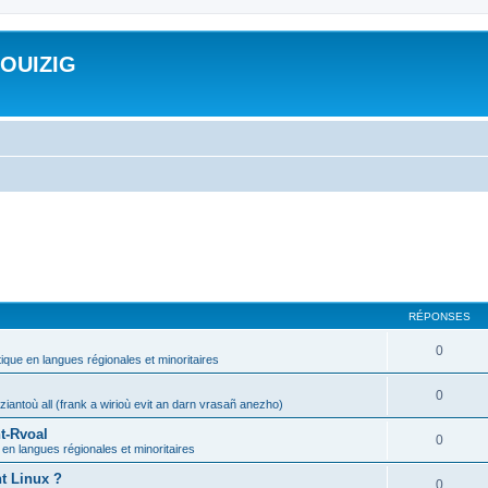
ROUIZIG
RÉPONSES
0
tique en langues régionales et minoritaires
0
iantoù all (frank a wirioù evit an darn vrasañ anezho)
t-Rvoal
0
 en langues régionales et minoritaires
nt Linux ?
0