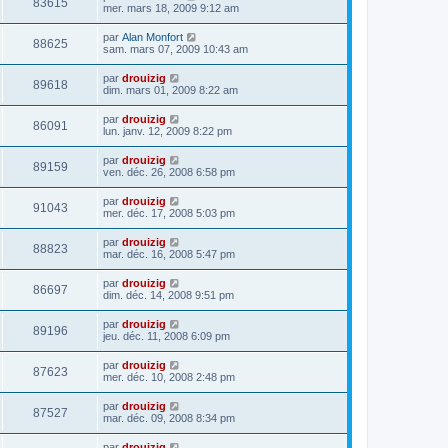
83615
mer. mars 18, 2009 9:12 am
par
Alan Monfort
88625
sam. mars 07, 2009 10:43 am
par
drouizig
89618
dim. mars 01, 2009 8:22 am
par
drouizig
86091
lun. janv. 12, 2009 8:22 pm
par
drouizig
89159
ven. déc. 26, 2008 6:58 pm
par
drouizig
91043
mer. déc. 17, 2008 5:03 pm
par
drouizig
88823
mar. déc. 16, 2008 5:47 pm
par
drouizig
86697
dim. déc. 14, 2008 9:51 pm
par
drouizig
89196
jeu. déc. 11, 2008 6:09 pm
par
drouizig
87623
mer. déc. 10, 2008 2:48 pm
par
drouizig
87527
mar. déc. 09, 2008 8:34 pm
par
drouizig