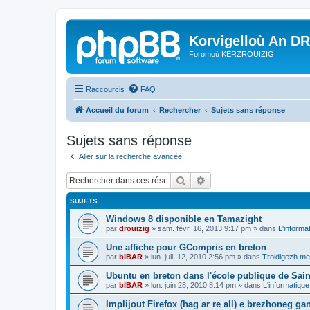
Korvigelloù An D
Foromoù KERZROUIZIG
Raccourcis
FAQ
Accueil du forum
Rechercher
Sujets sans réponse
Sujets sans réponse
Aller sur la recherche avancée
Rechercher
Recherche avancée
SUJETS
Windows 8 disponible en Tamazight
par
drouizig
»
sam. févr. 16, 2013 9:17 pm
» dans
L'informa
Une affiche pour GCompris en breton
par
bIBAR
»
lun. juil. 12, 2010 2:56 pm
» dans
Troidigezh mez
Ubuntu en breton dans l'école publique de Sain
par
bIBAR
»
lun. juin 28, 2010 8:14 pm
» dans
L'informatique
Implijout Firefox (hag ar re all) e brezhoneg ga