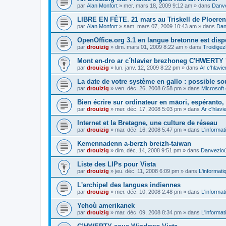
par
Alan Monfort
»
mer. mars 18, 2009 9:12 am
» dans
Danve
LIBRE EN FÊTE. 21 mars au Triskell de Ploeren
par
Alan Monfort
»
sam. mars 07, 2009 10:43 am
» dans
Dan
OpenOffice.org 3.1 en langue bretonne est disp
par
drouizig
»
dim. mars 01, 2009 8:22 am
» dans
Troidigez
Mont en-dro ar c´hlavier brezhoneg C'HWERTY 
par
drouizig
»
lun. janv. 12, 2009 8:22 pm
» dans
Ar c'hlav
La date de votre système en gallo : possible sou
par
drouizig
»
ven. déc. 26, 2008 6:58 pm
» dans
Microsoft 
Bien écrire sur ordinateur en māori, espéranto, g
par
drouizig
»
mer. déc. 17, 2008 5:03 pm
» dans
Ar c'hlav
Internet et la Bretagne, une culture de réseau
par
drouizig
»
mar. déc. 16, 2008 5:47 pm
» dans
L'informat
Kemennadenn a-berzh breizh-taiwan
par
drouizig
»
dim. déc. 14, 2008 9:51 pm
» dans
Danvezioù 
Liste des LIPs pour Vista
par
drouizig
»
jeu. déc. 11, 2008 6:09 pm
» dans
L'informati
L'archipel des langues indiennes
par
drouizig
»
mer. déc. 10, 2008 2:48 pm
» dans
L'informat
Yehoù amerikanek
par
drouizig
»
mar. déc. 09, 2008 8:34 pm
» dans
L'informat