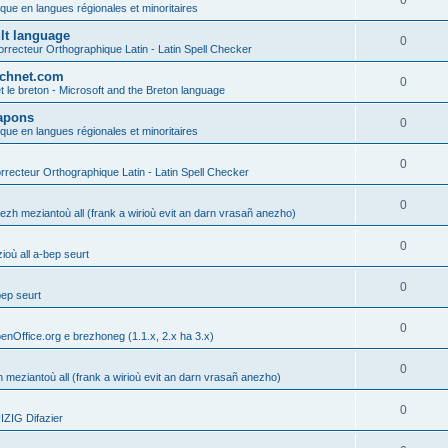
0
ique en langues régionales et minoritaires
ult language
0
rrecteur Orthographique Latin - Latin Spell Checker
technet.com
0
t le breton - Microsoft and the Breton language
Lapons
0
ique en langues régionales et minoritaires
0
recteur Orthographique Latin - Latin Spell Checker
0
gezh meziantoù all (frank a wirioù evit an darn vrasañ anezho)
0
où all a-bep seurt
0
bep seurt
0
enOffice.org e brezhoneg (1.1.x, 2.x ha 3.x)
0
h meziantoù all (frank a wirioù evit an darn vrasañ anezho)
0
ZIG Difazier