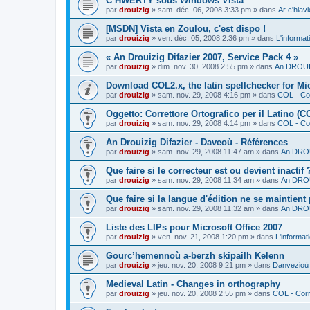
C’HWERTY sous Windows Vista
par
drouizig
»
sam. déc. 06, 2008 3:33 pm
» dans
Ar c'hla
[MSDN] Vista en Zoulou, c'est dispo !
par
drouizig
»
ven. déc. 05, 2008 2:36 pm
» dans
L'informat
« An Drouizig Difazier 2007, Service Pack 4 »
par
drouizig
»
dim. nov. 30, 2008 2:55 pm
» dans
An DROUIZ
Download COL2.x, the latin spellchecker for Mic
par
drouizig
»
sam. nov. 29, 2008 4:16 pm
» dans
COL - Cor
Oggetto: Correttore Ortografico per il Latino (C
par
drouizig
»
sam. nov. 29, 2008 4:14 pm
» dans
COL - Cor
An Drouizig Difazier - Daveoù - Références
par
drouizig
»
sam. nov. 29, 2008 11:47 am
» dans
An DROU
Que faire si le correcteur est ou devient inactif 
par
drouizig
»
sam. nov. 29, 2008 11:34 am
» dans
An DROU
Que faire si la langue d'édition ne se maintient
par
drouizig
»
sam. nov. 29, 2008 11:32 am
» dans
An DROU
Liste des LIPs pour Microsoft Office 2007
par
drouizig
»
ven. nov. 21, 2008 1:20 pm
» dans
L'informat
Gourc’hemennoù a-berzh skipailh Kelenn
par
drouizig
»
jeu. nov. 20, 2008 9:21 pm
» dans
Danvezioù 
Medieval Latin - Changes in orthography
par
drouizig
»
jeu. nov. 20, 2008 2:55 pm
» dans
COL - Corr