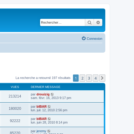
Rechercher
Recherche avancé
Connexion
1
2
3
4
Suivant
La recherche a retourné 197 résultats
VUES
DERNIER MESSAGE
par
drouizig
213214
sam. févr. 16, 2013 9:17 pm
par
bIBAR
180020
lun. juil. 12, 2010 2:56 pm
par
bIBAR
92222
lun. juin 28, 2010 8:14 pm
par
jeremy
85220