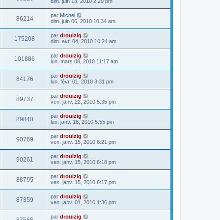
dim. juin 13, 2010 2:29 pm
par
Michel
86214
dim. juin 06, 2010 10:34 am
par
drouizig
175208
dim. avr. 04, 2010 10:24 am
par
drouizig
101886
lun. mars 08, 2010 11:17 am
par
drouizig
84176
lun. févr. 01, 2010 3:31 pm
par
drouizig
89737
ven. janv. 22, 2010 5:35 pm
par
drouizig
89840
lun. janv. 18, 2010 5:55 pm
par
drouizig
90769
ven. janv. 15, 2010 6:21 pm
par
drouizig
90261
ven. janv. 15, 2010 6:18 pm
par
drouizig
88795
ven. janv. 15, 2010 6:17 pm
par
drouizig
87359
ven. janv. 01, 2010 1:36 pm
par
drouizig