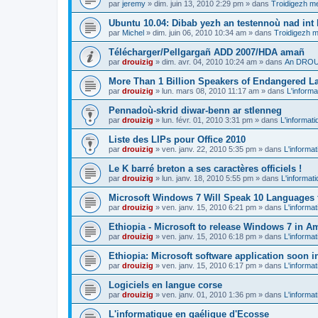
par
jeremy
»
dim. juin 13, 2010 2:29 pm
» dans
Troidigezh me
Ubuntu 10.04: Dibab yezh an testennoù nad int k
par
Michel
»
dim. juin 06, 2010 10:34 am
» dans
Troidigezh m
Télécharger/Pellgargañ ADD 2007/HDA amañ
par
drouizig
»
dim. avr. 04, 2010 10:24 am
» dans
An DROUI
More Than 1 Billion Speakers of Endangered L
par
drouizig
»
lun. mars 08, 2010 11:17 am
» dans
L'informa
Pennadoù-skrid diwar-benn ar stlenneg
par
drouizig
»
lun. févr. 01, 2010 3:31 pm
» dans
L'informati
Liste des LIPs pour Office 2010
par
drouizig
»
ven. janv. 22, 2010 5:35 pm
» dans
L'informat
Le K barré breton a ses caractères officiels !
par
drouizig
»
lun. janv. 18, 2010 5:55 pm
» dans
L'informat
Microsoft Windows 7 Will Speak 10 Languages 
par
drouizig
»
ven. janv. 15, 2010 6:21 pm
» dans
L'informat
Ethiopia - Microsoft to release Windows 7 in A
par
drouizig
»
ven. janv. 15, 2010 6:18 pm
» dans
L'informat
Ethiopia: Microsoft software application soon 
par
drouizig
»
ven. janv. 15, 2010 6:17 pm
» dans
L'informat
Logiciels en langue corse
par
drouizig
»
ven. janv. 01, 2010 1:36 pm
» dans
L'informat
L'informatique en gaélique d'Ecosse