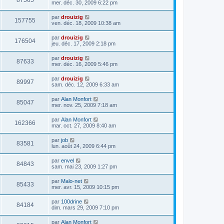
87565
mer. déc. 30, 2009 6:22 pm
par
drouizig
157755
ven. déc. 18, 2009 10:38 am
par
drouizig
176504
jeu. déc. 17, 2009 2:18 pm
par
drouizig
87633
mer. déc. 16, 2009 5:46 pm
par
drouizig
89997
sam. déc. 12, 2009 6:33 am
par
Alan Monfort
85047
mer. nov. 25, 2009 7:18 am
par
Alan Monfort
162366
mar. oct. 27, 2009 8:40 am
par
job
83581
lun. août 24, 2009 6:44 pm
par
envel
84843
sam. mai 23, 2009 1:27 pm
par
Malo-net
85433
mer. avr. 15, 2009 10:15 pm
par
100drine
84184
dim. mars 29, 2009 7:10 pm
par
Alan Monfort