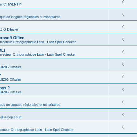
0
vier C'HWERTY
0
ique en langues régionales et minoritaires
0
IG Difazier
rosoft Office
0
recteur Orthographique Latin - Latin Spell Checker
OL)
0
recteur Orthographique Latin - Latin Spell Checker
0
IZIG Difazier
?
0
IZIG Difazier
 pas ?
0
IZIG Difazier
0
ique en langues régionales et minoritaires
0
all a-bep seurt
0
ecteur Orthographique Latin - Latin Spell Checker