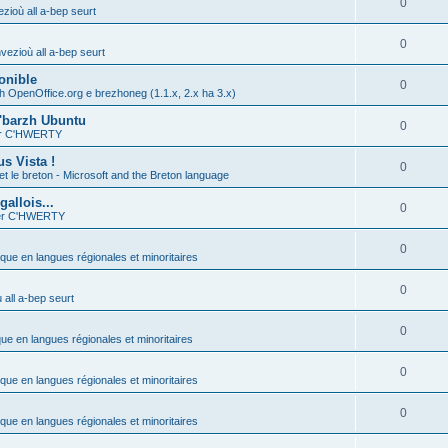
0
zioù all a-bep seurt
0
vezioù all a-bep seurt
onible
0
h OpenOffice.org e brezhoneg (1.1.x, 2.x ha 3.x)
'barzh Ubuntu
0
ier C'HWERTY
s Vista !
0
et le breton - Microsoft and the Breton language
allois...
0
ier C'HWERTY
0
ique en langues régionales et minoritaires
0
all a-bep seurt
0
que en langues régionales et minoritaires
0
ique en langues régionales et minoritaires
0
ique en langues régionales et minoritaires