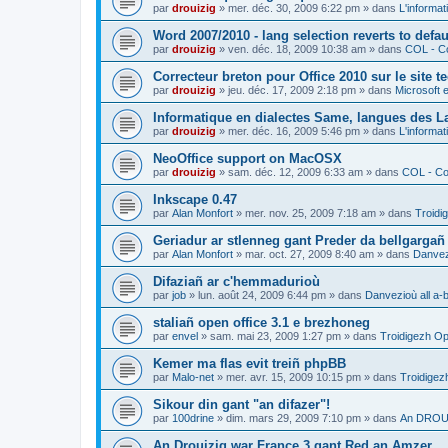
par
drouizig
»
mer. déc. 30, 2009 6:22 pm
» dans
L'informat
Word 2007/2010 - lang selection reverts to defa
par
drouizig
»
ven. déc. 18, 2009 10:38 am
» dans
COL - Co
Correcteur breton pour Office 2010 sur le site 
par
drouizig
»
jeu. déc. 17, 2009 2:18 pm
» dans
Microsoft e
Informatique en dialectes Same, langues des 
par
drouizig
»
mer. déc. 16, 2009 5:46 pm
» dans
L'informat
NeoOffice support on MacOSX
par
drouizig
»
sam. déc. 12, 2009 6:33 am
» dans
COL - Cor
Inkscape 0.47
par
Alan Monfort
»
mer. nov. 25, 2009 7:18 am
» dans
Troidi
Geriadur ar stlenneg gant Preder da bellgargañ
par
Alan Monfort
»
mar. oct. 27, 2009 8:40 am
» dans
Danvezi
Difaziañ ar c'hemmadurioù
par
job
»
lun. août 24, 2009 6:44 pm
» dans
Danvezioù all a-
staliañ open office 3.1 e brezhoneg
par
envel
»
sam. mai 23, 2009 1:27 pm
» dans
Troidigezh Op
Kemer ma flas evit treiñ phpBB
par
Malo-net
»
mer. avr. 15, 2009 10:15 pm
» dans
Troidigez
Sikour din gant "an difazer"!
par
100drine
»
dim. mars 29, 2009 7:10 pm
» dans
An DROUI
An Drouizig war France 3 gant Red an Amzer