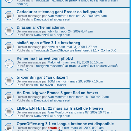
Publié dans
Troidigezh meziantoù all (frank a wirioù evit an darn vrasañ
anezho)
Geriadur ar stlenneg gant Preder da bellgargañ
Dernier message par
Alan Monfort
«
mar. oct. 27, 2009 8:40 am
Publié dans
Danvezioù all a-bep seurt
Difaziañ ar c'hemmadurioù
Dernier message par
job
«
lun. août 24, 2009 6:44 pm
Publié dans
Danvezioù all a-bep seurt
staliañ open office 3.1 e brezhoneg
Dernier message par
envel
«
sam. mai 23, 2009 1:27 pm
Publié dans
Troidigezh OpenOffice.org e brezhoneg (1.1.x, 2.x ha 3.x)
Kemer ma flas evit treiñ phpBB
Dernier message par
Malo-net
«
mer. avr. 15, 2009 10:15 pm
Publié dans
Troidigezh meziantoù all (frank a wirioù evit an darn vrasañ
anezho)
Sikour din gant "an difazer"!
Dernier message par
100drine
«
dim. mars 29, 2009 7:10 pm
Publié dans
An DROUIZIG Difazier
An Drouizig war France 3 gant Red an Amzer
Dernier message par
Alan Monfort
«
mer. mars 18, 2009 9:12 am
Publié dans
Danvezioù all a-bep seurt
LIBRE EN FÊTE. 21 mars au Triskell de Ploeren
Dernier message par
Alan Monfort
«
sam. mars 07, 2009 10:43 am
Publié dans
Danvezioù all a-bep seurt
OpenOffice.org 3.1 en langue bretonne est disponible
Dernier message par
drouizig
«
dim. mars 01, 2009 8:22 am