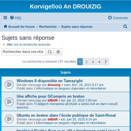
Korvigelloù An DROUIZIG
FAQ
Connexion
R
Accueil du forum
Rechercher
Sujets sans réponse
e
Sujets sans réponse
c
Aller sur la recherche avancée
h
Rechercher
Recherche avancée
e
1
2
3
4
Suivant
La recherche a retourné 197 résultats
r
c
Sujets
h
Windows 8 disponible en Tamazight
e
Dernier message par
drouizig
«
sam. févr. 16, 2013 9:17 pm
Publié dans
L'informatique en langues régionales et minoritaires
r
Une affiche pour GCompris en breton
Dernier message par
bIBAR
«
lun. juil. 12, 2010 2:56 pm
Publié dans
Troidigezh meziantoù all (frank a wirioù evit an darn vrasañ
anezho)
Ubuntu en breton dans l'école publique de Saint-Rvoal
Dernier message par
bIBAR
«
lun. juin 28, 2010 8:14 pm
Publié dans
L'informatique en langues régionales et minoritaires
Implijout Firefox (hag ar re all) e brezhoneg gant Linux ?