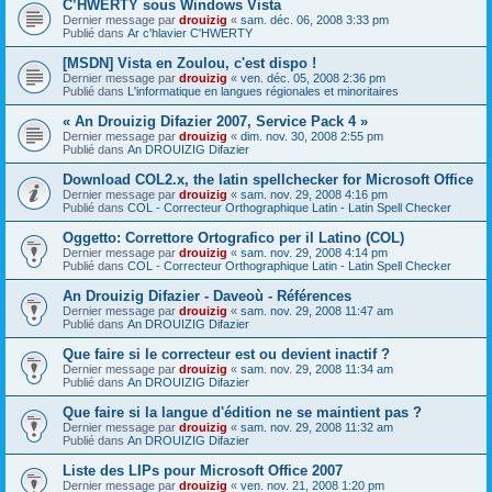
C’HWERTY sous Windows Vista
Dernier message par
drouizig
«
sam. déc. 06, 2008 3:33 pm
Publié dans
Ar c'hlavier C'HWERTY
[MSDN] Vista en Zoulou, c'est dispo !
Dernier message par
drouizig
«
ven. déc. 05, 2008 2:36 pm
Publié dans
L'informatique en langues régionales et minoritaires
« An Drouizig Difazier 2007, Service Pack 4 »
Dernier message par
drouizig
«
dim. nov. 30, 2008 2:55 pm
Publié dans
An DROUIZIG Difazier
Download COL2.x, the latin spellchecker for Microsoft Office
Dernier message par
drouizig
«
sam. nov. 29, 2008 4:16 pm
Publié dans
COL - Correcteur Orthographique Latin - Latin Spell Checker
Oggetto: Correttore Ortografico per il Latino (COL)
Dernier message par
drouizig
«
sam. nov. 29, 2008 4:14 pm
Publié dans
COL - Correcteur Orthographique Latin - Latin Spell Checker
An Drouizig Difazier - Daveoù - Références
Dernier message par
drouizig
«
sam. nov. 29, 2008 11:47 am
Publié dans
An DROUIZIG Difazier
Que faire si le correcteur est ou devient inactif ?
Dernier message par
drouizig
«
sam. nov. 29, 2008 11:34 am
Publié dans
An DROUIZIG Difazier
Que faire si la langue d'édition ne se maintient pas ?
Dernier message par
drouizig
«
sam. nov. 29, 2008 11:32 am
Publié dans
An DROUIZIG Difazier
Liste des LIPs pour Microsoft Office 2007
Dernier message par
drouizig
«
ven. nov. 21, 2008 1:20 pm