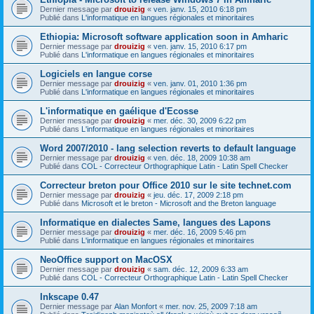
Dernier message par
drouizig
«
ven. janv. 15, 2010 6:18 pm
Publié dans
L'informatique en langues régionales et minoritaires
Ethiopia: Microsoft software application soon in Amharic
Dernier message par
drouizig
«
ven. janv. 15, 2010 6:17 pm
Publié dans
L'informatique en langues régionales et minoritaires
Logiciels en langue corse
Dernier message par
drouizig
«
ven. janv. 01, 2010 1:36 pm
Publié dans
L'informatique en langues régionales et minoritaires
L'informatique en gaélique d'Ecosse
Dernier message par
drouizig
«
mer. déc. 30, 2009 6:22 pm
Publié dans
L'informatique en langues régionales et minoritaires
Word 2007/2010 - lang selection reverts to default language
Dernier message par
drouizig
«
ven. déc. 18, 2009 10:38 am
Publié dans
COL - Correcteur Orthographique Latin - Latin Spell Checker
Correcteur breton pour Office 2010 sur le site technet.com
Dernier message par
drouizig
«
jeu. déc. 17, 2009 2:18 pm
Publié dans
Microsoft et le breton - Microsoft and the Breton language
Informatique en dialectes Same, langues des Lapons
Dernier message par
drouizig
«
mer. déc. 16, 2009 5:46 pm
Publié dans
L'informatique en langues régionales et minoritaires
NeoOffice support on MacOSX
Dernier message par
drouizig
«
sam. déc. 12, 2009 6:33 am
Publié dans
COL - Correcteur Orthographique Latin - Latin Spell Checker
Inkscape 0.47
Dernier message par
Alan Monfort
«
mer. nov. 25, 2009 7:18 am