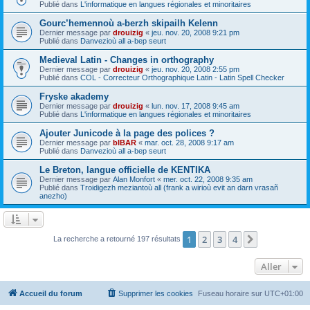
Publié dans
L'informatique en langues régionales et minoritaires
Gourc’hemennoù a-berzh skipailh Kelenn
Dernier message par
drouizig
«
jeu. nov. 20, 2008 9:21 pm
Publié dans
Danvezioù all a-bep seurt
Medieval Latin - Changes in orthography
Dernier message par
drouizig
«
jeu. nov. 20, 2008 2:55 pm
Publié dans
COL - Correcteur Orthographique Latin - Latin Spell Checker
Fryske akademy
Dernier message par
drouizig
«
lun. nov. 17, 2008 9:45 am
Publié dans
L'informatique en langues régionales et minoritaires
Ajouter Junicode à la page des polices ?
Dernier message par
bIBAR
«
mar. oct. 28, 2008 9:17 am
Publié dans
Danvezioù all a-bep seurt
Le Breton, langue officielle de KENTIKA
Dernier message par
Alan Monfort
«
mer. oct. 22, 2008 9:35 am
Publié dans
Troidigezh meziantoù all (frank a wirioù evit an darn vrasañ
anezho)
1
2
3
4
Suivant
La recherche a retourné 197 résultats
Aller
Accueil du forum
Supprimer les cookies
Fuseau horaire sur
UTC+01:00