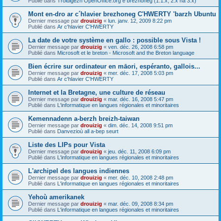
Publié dans
Troidigezh OpenOffice.org e brezhoneg (1.1.x, 2.x ha 3.x)
Mont en-dro ar c´hlavier brezhoneg C'HWERTY 'barzh Ubuntu
Dernier message par
drouizig
«
lun. janv. 12, 2009 8:22 pm
Publié dans
Ar c'hlavier C'HWERTY
La date de votre système en gallo : possible sous Vista !
Dernier message par
drouizig
«
ven. déc. 26, 2008 6:58 pm
Publié dans
Microsoft et le breton - Microsoft and the Breton language
Bien écrire sur ordinateur en māori, espéranto, gallois...
Dernier message par
drouizig
«
mer. déc. 17, 2008 5:03 pm
Publié dans
Ar c'hlavier C'HWERTY
Internet et la Bretagne, une culture de réseau
Dernier message par
drouizig
«
mar. déc. 16, 2008 5:47 pm
Publié dans
L'informatique en langues régionales et minoritaires
Kemennadenn a-berzh breizh-taiwan
Dernier message par
drouizig
«
dim. déc. 14, 2008 9:51 pm
Publié dans
Danvezioù all a-bep seurt
Liste des LIPs pour Vista
Dernier message par
drouizig
«
jeu. déc. 11, 2008 6:09 pm
Publié dans
L'informatique en langues régionales et minoritaires
L'archipel des langues indiennes
Dernier message par
drouizig
«
mer. déc. 10, 2008 2:48 pm
Publié dans
L'informatique en langues régionales et minoritaires
Yehoù amerikanek
Dernier message par
drouizig
«
mar. déc. 09, 2008 8:34 pm
Publié dans
L'informatique en langues régionales et minoritaires