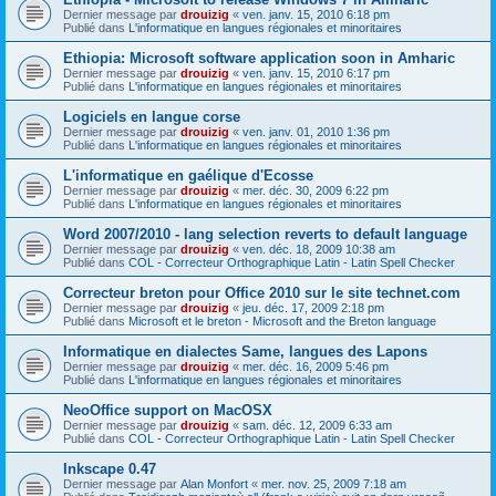
Dernier message par
drouizig
«
ven. janv. 15, 2010 6:18 pm
Publié dans
L'informatique en langues régionales et minoritaires
Ethiopia: Microsoft software application soon in Amharic
Dernier message par
drouizig
«
ven. janv. 15, 2010 6:17 pm
Publié dans
L'informatique en langues régionales et minoritaires
Logiciels en langue corse
Dernier message par
drouizig
«
ven. janv. 01, 2010 1:36 pm
Publié dans
L'informatique en langues régionales et minoritaires
L'informatique en gaélique d'Ecosse
Dernier message par
drouizig
«
mer. déc. 30, 2009 6:22 pm
Publié dans
L'informatique en langues régionales et minoritaires
Word 2007/2010 - lang selection reverts to default language
Dernier message par
drouizig
«
ven. déc. 18, 2009 10:38 am
Publié dans
COL - Correcteur Orthographique Latin - Latin Spell Checker
Correcteur breton pour Office 2010 sur le site technet.com
Dernier message par
drouizig
«
jeu. déc. 17, 2009 2:18 pm
Publié dans
Microsoft et le breton - Microsoft and the Breton language
Informatique en dialectes Same, langues des Lapons
Dernier message par
drouizig
«
mer. déc. 16, 2009 5:46 pm
Publié dans
L'informatique en langues régionales et minoritaires
NeoOffice support on MacOSX
Dernier message par
drouizig
«
sam. déc. 12, 2009 6:33 am
Publié dans
COL - Correcteur Orthographique Latin - Latin Spell Checker
Inkscape 0.47
Dernier message par
Alan Monfort
«
mer. nov. 25, 2009 7:18 am