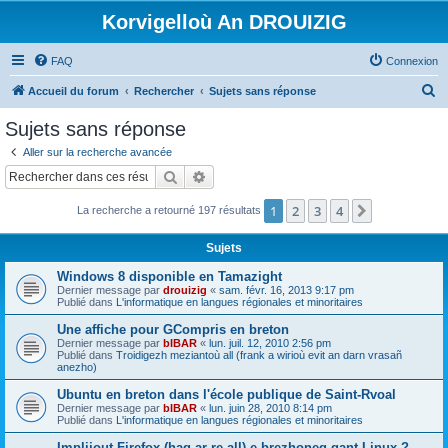
Korvigelloù An DROUIZIG
FAQ
Connexion
R
Accueil du forum
Rechercher
Sujets sans réponse
e
Sujets sans réponse
c
Aller sur la recherche avancée
h
Rechercher
Recherche avancée
e
1
2
3
4
Suivant
La recherche a retourné 197 résultats
r
c
Sujets
h
Windows 8 disponible en Tamazight
e
Dernier message par
drouizig
«
sam. févr. 16, 2013 9:17 pm
Publié dans
L'informatique en langues régionales et minoritaires
r
Une affiche pour GCompris en breton
Dernier message par
bIBAR
«
lun. juil. 12, 2010 2:56 pm
Publié dans
Troidigezh meziantoù all (frank a wirioù evit an darn vrasañ
anezho)
Ubuntu en breton dans l'école publique de Saint-Rvoal
Dernier message par
bIBAR
«
lun. juin 28, 2010 8:14 pm
Publié dans
L'informatique en langues régionales et minoritaires
Implijout Firefox (hag ar re all) e brezhoneg gant Linux ?