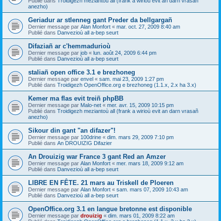
Publié dans
Troidigezh meziantoù all (frank a wirioù evit an darn vrasañ
anezho)
Geriadur ar stlenneg gant Preder da bellgargañ
Dernier message par
Alan Monfort
«
mar. oct. 27, 2009 8:40 am
Publié dans
Danvezioù all a-bep seurt
Difaziañ ar c'hemmadurioù
Dernier message par
job
«
lun. août 24, 2009 6:44 pm
Publié dans
Danvezioù all a-bep seurt
staliañ open office 3.1 e brezhoneg
Dernier message par
envel
«
sam. mai 23, 2009 1:27 pm
Publié dans
Troidigezh OpenOffice.org e brezhoneg (1.1.x, 2.x ha 3.x)
Kemer ma flas evit treiñ phpBB
Dernier message par
Malo-net
«
mer. avr. 15, 2009 10:15 pm
Publié dans
Troidigezh meziantoù all (frank a wirioù evit an darn vrasañ
anezho)
Sikour din gant "an difazer"!
Dernier message par
100drine
«
dim. mars 29, 2009 7:10 pm
Publié dans
An DROUIZIG Difazier
An Drouizig war France 3 gant Red an Amzer
Dernier message par
Alan Monfort
«
mer. mars 18, 2009 9:12 am
Publié dans
Danvezioù all a-bep seurt
LIBRE EN FÊTE. 21 mars au Triskell de Ploeren
Dernier message par
Alan Monfort
«
sam. mars 07, 2009 10:43 am
Publié dans
Danvezioù all a-bep seurt
OpenOffice.org 3.1 en langue bretonne est disponible
Dernier message par
drouizig
«
dim. mars 01, 2009 8:22 am