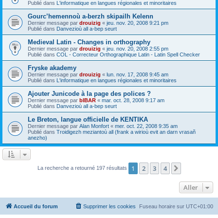
Publié dans
L'informatique en langues régionales et minoritaires
Gourc’hemennoù a-berzh skipailh Kelenn
Dernier message par
drouizig
«
jeu. nov. 20, 2008 9:21 pm
Publié dans
Danvezioù all a-bep seurt
Medieval Latin - Changes in orthography
Dernier message par
drouizig
«
jeu. nov. 20, 2008 2:55 pm
Publié dans
COL - Correcteur Orthographique Latin - Latin Spell Checker
Fryske akademy
Dernier message par
drouizig
«
lun. nov. 17, 2008 9:45 am
Publié dans
L'informatique en langues régionales et minoritaires
Ajouter Junicode à la page des polices ?
Dernier message par
bIBAR
«
mar. oct. 28, 2008 9:17 am
Publié dans
Danvezioù all a-bep seurt
Le Breton, langue officielle de KENTIKA
Dernier message par
Alan Monfort
«
mer. oct. 22, 2008 9:35 am
Publié dans
Troidigezh meziantoù all (frank a wirioù evit an darn vrasañ
anezho)
1
2
3
4
Suivant
La recherche a retourné 197 résultats
Aller
Accueil du forum
Supprimer les cookies
Fuseau horaire sur
UTC+01:00