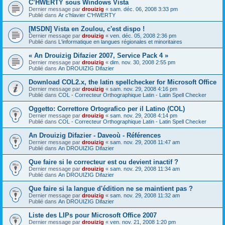
C’HWERTY sous Windows Vista
Dernier message par
drouizig
«
sam. déc. 06, 2008 3:33 pm
Publié dans
Ar c'hlavier C'HWERTY
[MSDN] Vista en Zoulou, c'est dispo !
Dernier message par
drouizig
«
ven. déc. 05, 2008 2:36 pm
Publié dans
L'informatique en langues régionales et minoritaires
« An Drouizig Difazier 2007, Service Pack 4 »
Dernier message par
drouizig
«
dim. nov. 30, 2008 2:55 pm
Publié dans
An DROUIZIG Difazier
Download COL2.x, the latin spellchecker for Microsoft Office
Dernier message par
drouizig
«
sam. nov. 29, 2008 4:16 pm
Publié dans
COL - Correcteur Orthographique Latin - Latin Spell Checker
Oggetto: Correttore Ortografico per il Latino (COL)
Dernier message par
drouizig
«
sam. nov. 29, 2008 4:14 pm
Publié dans
COL - Correcteur Orthographique Latin - Latin Spell Checker
An Drouizig Difazier - Daveoù - Références
Dernier message par
drouizig
«
sam. nov. 29, 2008 11:47 am
Publié dans
An DROUIZIG Difazier
Que faire si le correcteur est ou devient inactif ?
Dernier message par
drouizig
«
sam. nov. 29, 2008 11:34 am
Publié dans
An DROUIZIG Difazier
Que faire si la langue d'édition ne se maintient pas ?
Dernier message par
drouizig
«
sam. nov. 29, 2008 11:32 am
Publié dans
An DROUIZIG Difazier
Liste des LIPs pour Microsoft Office 2007
Dernier message par
drouizig
«
ven. nov. 21, 2008 1:20 pm