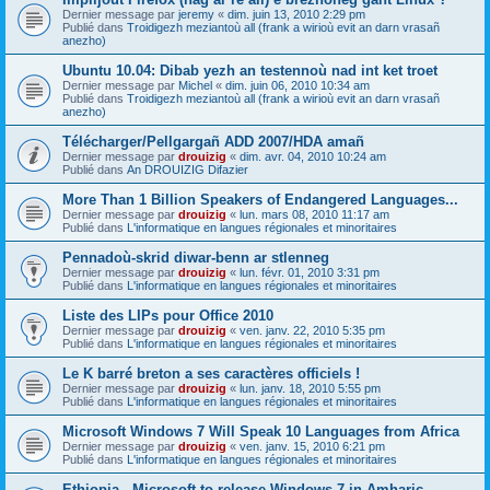
Dernier message par
jeremy
«
dim. juin 13, 2010 2:29 pm
Publié dans
Troidigezh meziantoù all (frank a wirioù evit an darn vrasañ
anezho)
Ubuntu 10.04: Dibab yezh an testennoù nad int ket troet
Dernier message par
Michel
«
dim. juin 06, 2010 10:34 am
Publié dans
Troidigezh meziantoù all (frank a wirioù evit an darn vrasañ
anezho)
Télécharger/Pellgargañ ADD 2007/HDA amañ
Dernier message par
drouizig
«
dim. avr. 04, 2010 10:24 am
Publié dans
An DROUIZIG Difazier
More Than 1 Billion Speakers of Endangered Languages...
Dernier message par
drouizig
«
lun. mars 08, 2010 11:17 am
Publié dans
L'informatique en langues régionales et minoritaires
Pennadoù-skrid diwar-benn ar stlenneg
Dernier message par
drouizig
«
lun. févr. 01, 2010 3:31 pm
Publié dans
L'informatique en langues régionales et minoritaires
Liste des LIPs pour Office 2010
Dernier message par
drouizig
«
ven. janv. 22, 2010 5:35 pm
Publié dans
L'informatique en langues régionales et minoritaires
Le K barré breton a ses caractères officiels !
Dernier message par
drouizig
«
lun. janv. 18, 2010 5:55 pm
Publié dans
L'informatique en langues régionales et minoritaires
Microsoft Windows 7 Will Speak 10 Languages from Africa
Dernier message par
drouizig
«
ven. janv. 15, 2010 6:21 pm
Publié dans
L'informatique en langues régionales et minoritaires
Ethiopia - Microsoft to release Windows 7 in Amharic