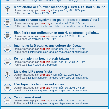
Publié dans
Troidigezh OpenOffice.org e brezhoneg (1.1.x, 2.x ha 3.x)
Mont en-dro ar c´hlavier brezhoneg C'HWERTY 'barzh Ubuntu
Dernier message par
drouizig
«
lun. janv. 12, 2009 8:22 pm
Publié dans
Ar c'hlavier C'HWERTY
La date de votre système en gallo : possible sous Vista !
Dernier message par
drouizig
«
ven. déc. 26, 2008 6:58 pm
Publié dans
Microsoft et le breton - Microsoft and the Breton language
Bien écrire sur ordinateur en māori, espéranto, gallois...
Dernier message par
drouizig
«
mer. déc. 17, 2008 5:03 pm
Publié dans
Ar c'hlavier C'HWERTY
Internet et la Bretagne, une culture de réseau
Dernier message par
drouizig
«
mar. déc. 16, 2008 5:47 pm
Publié dans
L'informatique en langues régionales et minoritaires
Kemennadenn a-berzh breizh-taiwan
Dernier message par
drouizig
«
dim. déc. 14, 2008 9:51 pm
Publié dans
Danvezioù all a-bep seurt
Liste des LIPs pour Vista
Dernier message par
drouizig
«
jeu. déc. 11, 2008 6:09 pm
Publié dans
L'informatique en langues régionales et minoritaires
L'archipel des langues indiennes
Dernier message par
drouizig
«
mer. déc. 10, 2008 2:48 pm
Publié dans
L'informatique en langues régionales et minoritaires
Yehoù amerikanek
Dernier message par
drouizig
«
mar. déc. 09, 2008 8:34 pm
Publié dans
L'informatique en langues régionales et minoritaires