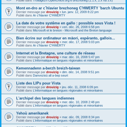
Publié dans
Troidigezh OpenOffice.org e brezhoneg (1.1.x, 2.x ha 3.x)
Mont en-dro ar c´hlavier brezhoneg C'HWERTY 'barzh Ubuntu
Dernier message par
drouizig
«
lun. janv. 12, 2009 8:22 pm
Publié dans
Ar c'hlavier C'HWERTY
La date de votre système en gallo : possible sous Vista !
Dernier message par
drouizig
«
ven. déc. 26, 2008 6:58 pm
Publié dans
Microsoft et le breton - Microsoft and the Breton language
Bien écrire sur ordinateur en māori, espéranto, gallois...
Dernier message par
drouizig
«
mer. déc. 17, 2008 5:03 pm
Publié dans
Ar c'hlavier C'HWERTY
Internet et la Bretagne, une culture de réseau
Dernier message par
drouizig
«
mar. déc. 16, 2008 5:47 pm
Publié dans
L'informatique en langues régionales et minoritaires
Kemennadenn a-berzh breizh-taiwan
Dernier message par
drouizig
«
dim. déc. 14, 2008 9:51 pm
Publié dans
Danvezioù all a-bep seurt
Liste des LIPs pour Vista
Dernier message par
drouizig
«
jeu. déc. 11, 2008 6:09 pm
Publié dans
L'informatique en langues régionales et minoritaires
L'archipel des langues indiennes
Dernier message par
drouizig
«
mer. déc. 10, 2008 2:48 pm
Publié dans
L'informatique en langues régionales et minoritaires
Yehoù amerikanek
Dernier message par
drouizig
«
mar. déc. 09, 2008 8:34 pm
Publié dans
L'informatique en langues régionales et minoritaires