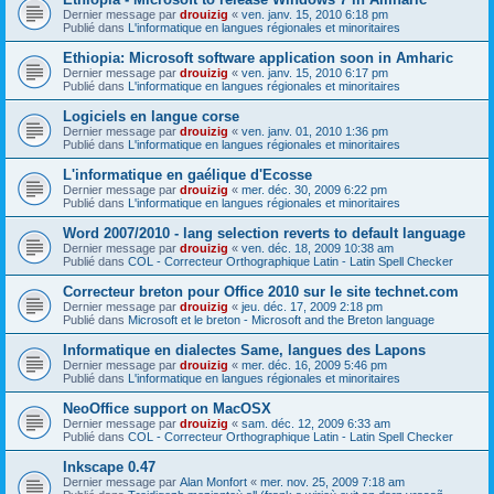
Dernier message par
drouizig
«
ven. janv. 15, 2010 6:18 pm
Publié dans
L'informatique en langues régionales et minoritaires
Ethiopia: Microsoft software application soon in Amharic
Dernier message par
drouizig
«
ven. janv. 15, 2010 6:17 pm
Publié dans
L'informatique en langues régionales et minoritaires
Logiciels en langue corse
Dernier message par
drouizig
«
ven. janv. 01, 2010 1:36 pm
Publié dans
L'informatique en langues régionales et minoritaires
L'informatique en gaélique d'Ecosse
Dernier message par
drouizig
«
mer. déc. 30, 2009 6:22 pm
Publié dans
L'informatique en langues régionales et minoritaires
Word 2007/2010 - lang selection reverts to default language
Dernier message par
drouizig
«
ven. déc. 18, 2009 10:38 am
Publié dans
COL - Correcteur Orthographique Latin - Latin Spell Checker
Correcteur breton pour Office 2010 sur le site technet.com
Dernier message par
drouizig
«
jeu. déc. 17, 2009 2:18 pm
Publié dans
Microsoft et le breton - Microsoft and the Breton language
Informatique en dialectes Same, langues des Lapons
Dernier message par
drouizig
«
mer. déc. 16, 2009 5:46 pm
Publié dans
L'informatique en langues régionales et minoritaires
NeoOffice support on MacOSX
Dernier message par
drouizig
«
sam. déc. 12, 2009 6:33 am
Publié dans
COL - Correcteur Orthographique Latin - Latin Spell Checker
Inkscape 0.47
Dernier message par
Alan Monfort
«
mer. nov. 25, 2009 7:18 am