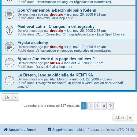
Publié dans
L'informatique en langues régionales et minoritaires
Gourc’hemennoù a-berzh skipailh Kelenn
Dernier message par
drouizig
«
jeu. nov. 20, 2008 9:21 pm
Publié dans
Danvezioù all a-bep seurt
Medieval Latin - Changes in orthography
Dernier message par
drouizig
«
jeu. nov. 20, 2008 2:55 pm
Publié dans
COL - Correcteur Orthographique Latin - Latin Spell Checker
Fryske akademy
Dernier message par
drouizig
«
lun. nov. 17, 2008 9:45 am
Publié dans
L'informatique en langues régionales et minoritaires
Ajouter Junicode à la page des polices ?
Dernier message par
bIBAR
«
mar. oct. 28, 2008 9:17 am
Publié dans
Danvezioù all a-bep seurt
Le Breton, langue officielle de KENTIKA
Dernier message par
Alan Monfort
«
mer. oct. 22, 2008 9:35 am
Publié dans
Troidigezh meziantoù all (frank a wirioù evit an darn vrasañ
anezho)
1
2
3
4
Suivant
La recherche a retourné 197 résultats
Aller
Accueil du forum
Supprimer les cookies
Fuseau horaire sur
UTC+01:00