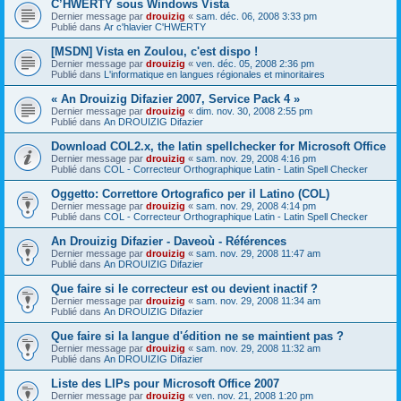
C’HWERTY sous Windows Vista
Dernier message par
drouizig
«
sam. déc. 06, 2008 3:33 pm
Publié dans
Ar c'hlavier C'HWERTY
[MSDN] Vista en Zoulou, c'est dispo !
Dernier message par
drouizig
«
ven. déc. 05, 2008 2:36 pm
Publié dans
L'informatique en langues régionales et minoritaires
« An Drouizig Difazier 2007, Service Pack 4 »
Dernier message par
drouizig
«
dim. nov. 30, 2008 2:55 pm
Publié dans
An DROUIZIG Difazier
Download COL2.x, the latin spellchecker for Microsoft Office
Dernier message par
drouizig
«
sam. nov. 29, 2008 4:16 pm
Publié dans
COL - Correcteur Orthographique Latin - Latin Spell Checker
Oggetto: Correttore Ortografico per il Latino (COL)
Dernier message par
drouizig
«
sam. nov. 29, 2008 4:14 pm
Publié dans
COL - Correcteur Orthographique Latin - Latin Spell Checker
An Drouizig Difazier - Daveoù - Références
Dernier message par
drouizig
«
sam. nov. 29, 2008 11:47 am
Publié dans
An DROUIZIG Difazier
Que faire si le correcteur est ou devient inactif ?
Dernier message par
drouizig
«
sam. nov. 29, 2008 11:34 am
Publié dans
An DROUIZIG Difazier
Que faire si la langue d'édition ne se maintient pas ?
Dernier message par
drouizig
«
sam. nov. 29, 2008 11:32 am
Publié dans
An DROUIZIG Difazier
Liste des LIPs pour Microsoft Office 2007
Dernier message par
drouizig
«
ven. nov. 21, 2008 1:20 pm