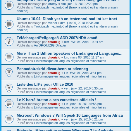
Dernier message par
jeremy
«
dim. juin 13, 2010 2:29 pm
Publié dans
Troidigezh meziantoù all (frank a wirioù evit an darn vrasañ
anezho)
Ubuntu 10.04: Dibab yezh an testennoù nad int ket troet
Dernier message par
Michel
«
dim. juin 06, 2010 10:34 am
Publié dans
Troidigezh meziantoù all (frank a wirioù evit an darn vrasañ
anezho)
Télécharger/Pellgargañ ADD 2007/HDA amañ
Dernier message par
drouizig
«
dim. avr. 04, 2010 10:24 am
Publié dans
An DROUIZIG Difazier
More Than 1 Billion Speakers of Endangered Languages...
Dernier message par
drouizig
«
lun. mars 08, 2010 11:17 am
Publié dans
L'informatique en langues régionales et minoritaires
Pennadoù-skrid diwar-benn ar stlenneg
Dernier message par
drouizig
«
lun. févr. 01, 2010 3:31 pm
Publié dans
L'informatique en langues régionales et minoritaires
Liste des LIPs pour Office 2010
Dernier message par
drouizig
«
ven. janv. 22, 2010 5:35 pm
Publié dans
L'informatique en langues régionales et minoritaires
Le K barré breton a ses caractères officiels !
Dernier message par
drouizig
«
lun. janv. 18, 2010 5:55 pm
Publié dans
L'informatique en langues régionales et minoritaires
Microsoft Windows 7 Will Speak 10 Languages from Africa
Dernier message par
drouizig
«
ven. janv. 15, 2010 6:21 pm
Publié dans
L'informatique en langues régionales et minoritaires
Ethiopia - Microsoft to release Windows 7 in Amharic