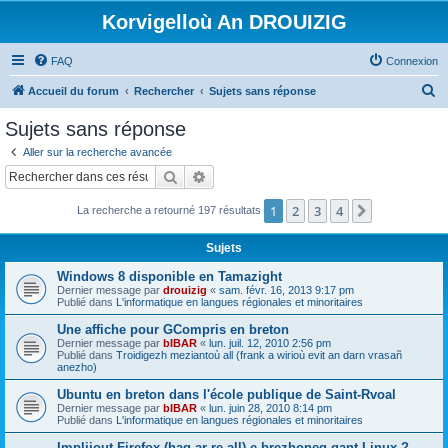
Korvigelloù An DROUIZIG
FAQ
Connexion
R
Accueil du forum
Rechercher
Sujets sans réponse
e
Sujets sans réponse
c
Aller sur la recherche avancée
h
Rechercher
Recherche avancée
e
1
2
3
4
Suivant
La recherche a retourné 197 résultats
r
c
Sujets
h
Windows 8 disponible en Tamazight
e
Dernier message par
drouizig
«
sam. févr. 16, 2013 9:17 pm
Publié dans
L'informatique en langues régionales et minoritaires
r
Une affiche pour GCompris en breton
Dernier message par
bIBAR
«
lun. juil. 12, 2010 2:56 pm
Publié dans
Troidigezh meziantoù all (frank a wirioù evit an darn vrasañ
anezho)
Ubuntu en breton dans l'école publique de Saint-Rvoal
Dernier message par
bIBAR
«
lun. juin 28, 2010 8:14 pm
Publié dans
L'informatique en langues régionales et minoritaires
Implijout Firefox (hag ar re all) e brezhoneg gant Linux ?