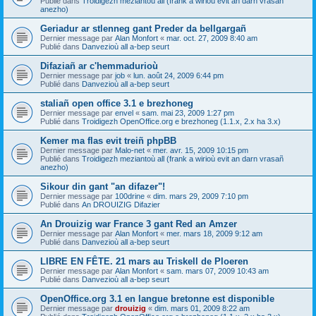
Publié dans
Troidigezh meziantoù all (frank a wirioù evit an darn vrasañ
anezho)
Geriadur ar stlenneg gant Preder da bellgargañ
Dernier message par
Alan Monfort
«
mar. oct. 27, 2009 8:40 am
Publié dans
Danvezioù all a-bep seurt
Difaziañ ar c'hemmadurioù
Dernier message par
job
«
lun. août 24, 2009 6:44 pm
Publié dans
Danvezioù all a-bep seurt
staliañ open office 3.1 e brezhoneg
Dernier message par
envel
«
sam. mai 23, 2009 1:27 pm
Publié dans
Troidigezh OpenOffice.org e brezhoneg (1.1.x, 2.x ha 3.x)
Kemer ma flas evit treiñ phpBB
Dernier message par
Malo-net
«
mer. avr. 15, 2009 10:15 pm
Publié dans
Troidigezh meziantoù all (frank a wirioù evit an darn vrasañ
anezho)
Sikour din gant "an difazer"!
Dernier message par
100drine
«
dim. mars 29, 2009 7:10 pm
Publié dans
An DROUIZIG Difazier
An Drouizig war France 3 gant Red an Amzer
Dernier message par
Alan Monfort
«
mer. mars 18, 2009 9:12 am
Publié dans
Danvezioù all a-bep seurt
LIBRE EN FÊTE. 21 mars au Triskell de Ploeren
Dernier message par
Alan Monfort
«
sam. mars 07, 2009 10:43 am
Publié dans
Danvezioù all a-bep seurt
OpenOffice.org 3.1 en langue bretonne est disponible
Dernier message par
drouizig
«
dim. mars 01, 2009 8:22 am