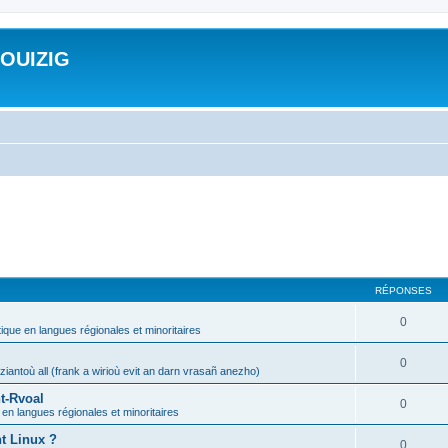
ROUIZIG
RÉPONSES
0
tique en langues régionales et minoritaires
0
iantoù all (frank a wirioù evit an darn vrasañ anezho)
t-Rvoal
0
 en langues régionales et minoritaires
nt Linux ?
0