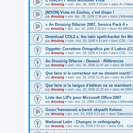
C’HWERTY sous Windows Vista
par
drouizig
»
sam. déc. 06, 2008 3:33 pm
» dans
Ar c'hla
[MSDN] Vista en Zoulou, c'est dispo !
par
drouizig
»
ven. déc. 05, 2008 2:36 pm
» dans
L'informat
« An Drouizig Difazier 2007, Service Pack 4 »
par
drouizig
»
dim. nov. 30, 2008 2:55 pm
» dans
An DROUIZ
Download COL2.x, the latin spellchecker for Mic
par
drouizig
»
sam. nov. 29, 2008 4:16 pm
» dans
COL - Cor
Oggetto: Correttore Ortografico per il Latino (C
par
drouizig
»
sam. nov. 29, 2008 4:14 pm
» dans
COL - Cor
An Drouizig Difazier - Daveoù - Références
par
drouizig
»
sam. nov. 29, 2008 11:47 am
» dans
An DROU
Que faire si le correcteur est ou devient inactif 
par
drouizig
»
sam. nov. 29, 2008 11:34 am
» dans
An DROU
Que faire si la langue d'édition ne se maintient
par
drouizig
»
sam. nov. 29, 2008 11:32 am
» dans
An DROU
Liste des LIPs pour Microsoft Office 2007
par
drouizig
»
ven. nov. 21, 2008 1:20 pm
» dans
L'informat
Gourc’hemennoù a-berzh skipailh Kelenn
par
drouizig
»
jeu. nov. 20, 2008 9:21 pm
» dans
Danvezioù 
Medieval Latin - Changes in orthography
par
drouizig
»
jeu. nov. 20, 2008 2:55 pm
» dans
COL - Corr