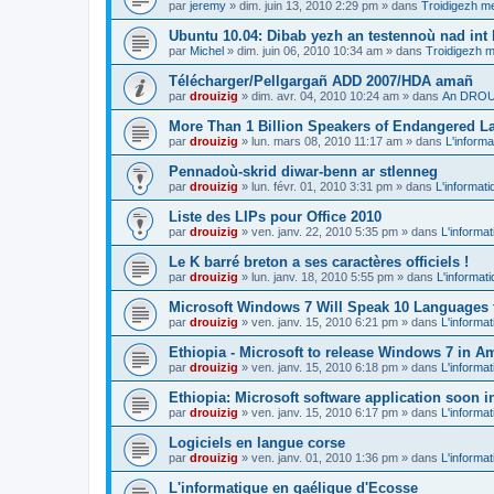
par
jeremy
»
dim. juin 13, 2010 2:29 pm
» dans
Troidigezh me
Ubuntu 10.04: Dibab yezh an testennoù nad int k
par
Michel
»
dim. juin 06, 2010 10:34 am
» dans
Troidigezh m
Télécharger/Pellgargañ ADD 2007/HDA amañ
par
drouizig
»
dim. avr. 04, 2010 10:24 am
» dans
An DROUI
More Than 1 Billion Speakers of Endangered L
par
drouizig
»
lun. mars 08, 2010 11:17 am
» dans
L'informa
Pennadoù-skrid diwar-benn ar stlenneg
par
drouizig
»
lun. févr. 01, 2010 3:31 pm
» dans
L'informati
Liste des LIPs pour Office 2010
par
drouizig
»
ven. janv. 22, 2010 5:35 pm
» dans
L'informat
Le K barré breton a ses caractères officiels !
par
drouizig
»
lun. janv. 18, 2010 5:55 pm
» dans
L'informat
Microsoft Windows 7 Will Speak 10 Languages 
par
drouizig
»
ven. janv. 15, 2010 6:21 pm
» dans
L'informat
Ethiopia - Microsoft to release Windows 7 in A
par
drouizig
»
ven. janv. 15, 2010 6:18 pm
» dans
L'informat
Ethiopia: Microsoft software application soon 
par
drouizig
»
ven. janv. 15, 2010 6:17 pm
» dans
L'informat
Logiciels en langue corse
par
drouizig
»
ven. janv. 01, 2010 1:36 pm
» dans
L'informat
L'informatique en gaélique d'Ecosse