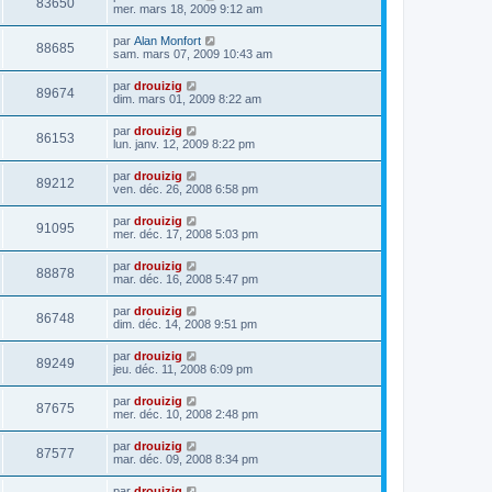
83650
mer. mars 18, 2009 9:12 am
par
Alan Monfort
88685
sam. mars 07, 2009 10:43 am
par
drouizig
89674
dim. mars 01, 2009 8:22 am
par
drouizig
86153
lun. janv. 12, 2009 8:22 pm
par
drouizig
89212
ven. déc. 26, 2008 6:58 pm
par
drouizig
91095
mer. déc. 17, 2008 5:03 pm
par
drouizig
88878
mar. déc. 16, 2008 5:47 pm
par
drouizig
86748
dim. déc. 14, 2008 9:51 pm
par
drouizig
89249
jeu. déc. 11, 2008 6:09 pm
par
drouizig
87675
mer. déc. 10, 2008 2:48 pm
par
drouizig
87577
mar. déc. 09, 2008 8:34 pm
par
drouizig