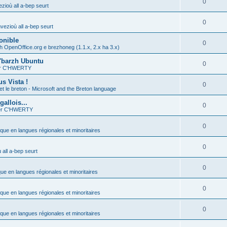
0
zioù all a-bep seurt
0
vezioù all a-bep seurt
onible
0
h OpenOffice.org e brezhoneg (1.1.x, 2.x ha 3.x)
'barzh Ubuntu
0
ier C'HWERTY
s Vista !
0
et le breton - Microsoft and the Breton language
allois...
0
ier C'HWERTY
0
ique en langues régionales et minoritaires
0
all a-bep seurt
0
que en langues régionales et minoritaires
0
ique en langues régionales et minoritaires
0
ique en langues régionales et minoritaires