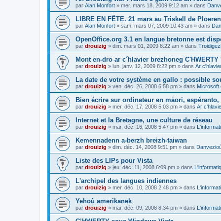
par
Alan Monfort
»
mer. mars 18, 2009 9:12 am
» dans
Danve
LIBRE EN FÊTE. 21 mars au Triskell de Ploeren
par
Alan Monfort
»
sam. mars 07, 2009 10:43 am
» dans
Dan
OpenOffice.org 3.1 en langue bretonne est disp
par
drouizig
»
dim. mars 01, 2009 8:22 am
» dans
Troidigez
Mont en-dro ar c´hlavier brezhoneg C'HWERTY 
par
drouizig
»
lun. janv. 12, 2009 8:22 pm
» dans
Ar c'hlav
La date de votre système en gallo : possible sou
par
drouizig
»
ven. déc. 26, 2008 6:58 pm
» dans
Microsoft 
Bien écrire sur ordinateur en māori, espéranto, g
par
drouizig
»
mer. déc. 17, 2008 5:03 pm
» dans
Ar c'hlav
Internet et la Bretagne, une culture de réseau
par
drouizig
»
mar. déc. 16, 2008 5:47 pm
» dans
L'informat
Kemennadenn a-berzh breizh-taiwan
par
drouizig
»
dim. déc. 14, 2008 9:51 pm
» dans
Danvezioù 
Liste des LIPs pour Vista
par
drouizig
»
jeu. déc. 11, 2008 6:09 pm
» dans
L'informati
L'archipel des langues indiennes
par
drouizig
»
mer. déc. 10, 2008 2:48 pm
» dans
L'informat
Yehoù amerikanek
par
drouizig
»
mar. déc. 09, 2008 8:34 pm
» dans
L'informat