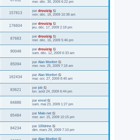
87632
mer. déc. 30, 2009 6:22 pm
par
drouizig
157813
ven. déc. 18, 2009 10:38 am
par
drouizig
176604
jeu. déc. 17, 2009 2:18 pm
par
drouizig
87683
mer. déc. 16, 2009 5:46 pm
par
drouizig
90048
sam. déc. 12, 2009 6:33 am
par
Alan Monfort
85094
mer. nov. 25, 2009 7:18 am
par
Alan Monfort
162434
mar. oct. 27, 2009 8:40 am
par
job
83621
lun. août 24, 2009 6:44 pm
par
envel
84886
sam. mai 23, 2009 1:27 pm
par
Malo-net
85484
mer. avr. 15, 2009 10:15 pm
par
100drine
84234
dim. mars 29, 2009 7:10 pm
par
Alan Monfort