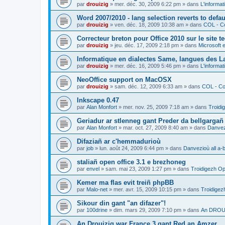
par
drouizig
»
mer. déc. 30, 2009 6:22 pm
» dans
L'informat
Word 2007/2010 - lang selection reverts to defa
par
drouizig
»
ven. déc. 18, 2009 10:38 am
» dans
COL - Co
Correcteur breton pour Office 2010 sur le site 
par
drouizig
»
jeu. déc. 17, 2009 2:18 pm
» dans
Microsoft e
Informatique en dialectes Same, langues des 
par
drouizig
»
mer. déc. 16, 2009 5:46 pm
» dans
L'informat
NeoOffice support on MacOSX
par
drouizig
»
sam. déc. 12, 2009 6:33 am
» dans
COL - Cor
Inkscape 0.47
par
Alan Monfort
»
mer. nov. 25, 2009 7:18 am
» dans
Troidi
Geriadur ar stlenneg gant Preder da bellgargañ
par
Alan Monfort
»
mar. oct. 27, 2009 8:40 am
» dans
Danvezi
Difaziañ ar c'hemmadurioù
par
job
»
lun. août 24, 2009 6:44 pm
» dans
Danvezioù all a-
staliañ open office 3.1 e brezhoneg
par
envel
»
sam. mai 23, 2009 1:27 pm
» dans
Troidigezh Op
Kemer ma flas evit treiñ phpBB
par
Malo-net
»
mer. avr. 15, 2009 10:15 pm
» dans
Troidigez
Sikour din gant "an difazer"!
par
100drine
»
dim. mars 29, 2009 7:10 pm
» dans
An DROUI
An Drouizig war France 3 gant Red an Amzer