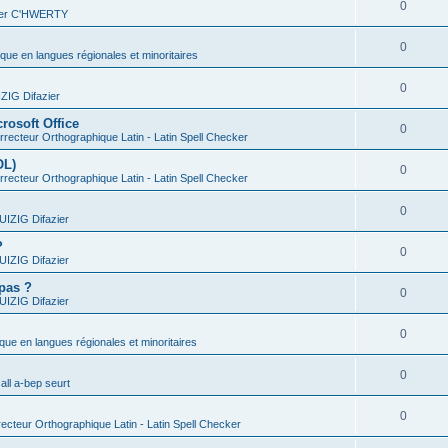
0
vier C'HWERTY
0
ique en langues régionales et minoritaires
0
IG Difazier
rosoft Office
0
recteur Orthographique Latin - Latin Spell Checker
OL)
0
recteur Orthographique Latin - Latin Spell Checker
0
IZIG Difazier
?
0
IZIG Difazier
 pas ?
0
IZIG Difazier
0
ique en langues régionales et minoritaires
0
all a-bep seurt
0
ecteur Orthographique Latin - Latin Spell Checker