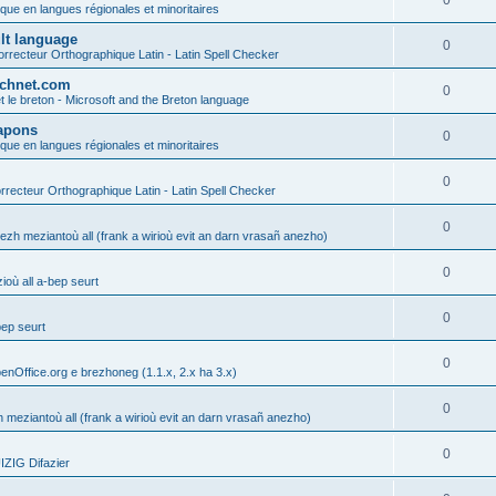
0
ique en langues régionales et minoritaires
ult language
0
rrecteur Orthographique Latin - Latin Spell Checker
technet.com
0
t le breton - Microsoft and the Breton language
Lapons
0
ique en langues régionales et minoritaires
0
recteur Orthographique Latin - Latin Spell Checker
0
gezh meziantoù all (frank a wirioù evit an darn vrasañ anezho)
0
où all a-bep seurt
0
bep seurt
0
enOffice.org e brezhoneg (1.1.x, 2.x ha 3.x)
0
h meziantoù all (frank a wirioù evit an darn vrasañ anezho)
0
ZIG Difazier