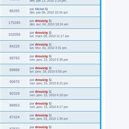
dim. juin 13, 2010 2:29 pm
par
Michel
86265
dim. juin 06, 2010 10:34 am
par
drouizig
175285
dim. avr. 04, 2010 10:24 am
par
drouizig
102056
lun. mars 08, 2010 11:17 am
par
drouizig
84226
lun. févr. 01, 2010 3:31 pm
par
drouizig
89793
ven. janv. 22, 2010 5:35 pm
par
drouizig
89888
lun. janv. 18, 2010 5:55 pm
par
drouizig
90870
ven. janv. 15, 2010 6:21 pm
par
drouizig
90329
ven. janv. 15, 2010 6:18 pm
par
drouizig
88853
ven. janv. 15, 2010 6:17 pm
par
drouizig
87424
ven. janv. 01, 2010 1:36 pm
par
drouizig