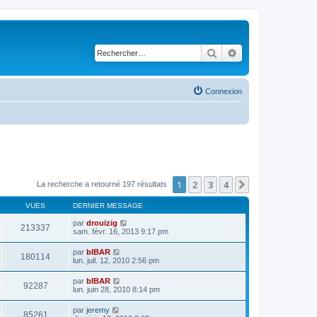
Rechercher
Recherche avancé
Connexion
1
2
3
4
Suivant
La recherche a retourné 197 résultats
VUES
DERNIER MESSAGE
par
drouizig
213337
sam. févr. 16, 2013 9:17 pm
par
bIBAR
180114
lun. juil. 12, 2010 2:56 pm
par
bIBAR
92287
lun. juin 28, 2010 8:14 pm
par
jeremy
85261