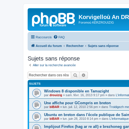
Korvigelloù An D
Foromoù KERZROUIZIG
Raccourcis
FAQ
Accueil du forum
Rechercher
Sujets sans réponse
Sujets sans réponse
Aller sur la recherche avancée
Rechercher
Recherche avancée
SUJETS
Windows 8 disponible en Tamazight
par
drouizig
»
sam. févr. 16, 2013 9:17 pm
» dans
L'informa
Une affiche pour GCompris en breton
par
bIBAR
»
lun. juil. 12, 2010 2:56 pm
» dans
Troidigezh mez
Ubuntu en breton dans l'école publique de Sain
par
bIBAR
»
lun. juin 28, 2010 8:14 pm
» dans
L'informatique
Implijout Firefox (hag ar re all) e brezhoneg ga