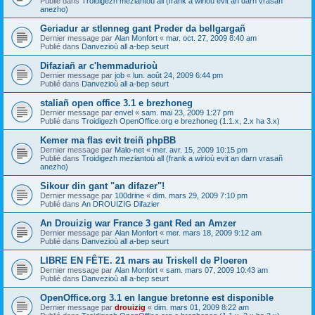
Publié dans
Troidigezh meziantoù all (frank a wirioù evit an darn vrasañ
anezho)
Geriadur ar stlenneg gant Preder da bellgargañ
Dernier message par
Alan Monfort
«
mar. oct. 27, 2009 8:40 am
Publié dans
Danvezioù all a-bep seurt
Difaziañ ar c'hemmadurioù
Dernier message par
job
«
lun. août 24, 2009 6:44 pm
Publié dans
Danvezioù all a-bep seurt
staliañ open office 3.1 e brezhoneg
Dernier message par
envel
«
sam. mai 23, 2009 1:27 pm
Publié dans
Troidigezh OpenOffice.org e brezhoneg (1.1.x, 2.x ha 3.x)
Kemer ma flas evit treiñ phpBB
Dernier message par
Malo-net
«
mer. avr. 15, 2009 10:15 pm
Publié dans
Troidigezh meziantoù all (frank a wirioù evit an darn vrasañ
anezho)
Sikour din gant "an difazer"!
Dernier message par
100drine
«
dim. mars 29, 2009 7:10 pm
Publié dans
An DROUIZIG Difazier
An Drouizig war France 3 gant Red an Amzer
Dernier message par
Alan Monfort
«
mer. mars 18, 2009 9:12 am
Publié dans
Danvezioù all a-bep seurt
LIBRE EN FÊTE. 21 mars au Triskell de Ploeren
Dernier message par
Alan Monfort
«
sam. mars 07, 2009 10:43 am
Publié dans
Danvezioù all a-bep seurt
OpenOffice.org 3.1 en langue bretonne est disponible
Dernier message par
drouizig
«
dim. mars 01, 2009 8:22 am