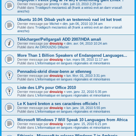
Dernier message par
jeremy
«
dim. juin 13, 2010 2:29 pm
Publié dans
Troidigezh meziantoù all (frank a wirioù evit an darn vrasañ
anezho)
Ubuntu 10.04: Dibab yezh an testennoù nad int ket troet
Dernier message par
Michel
«
dim. juin 06, 2010 10:34 am
Publié dans
Troidigezh meziantoù all (frank a wirioù evit an darn vrasañ
anezho)
Télécharger/Pellgargañ ADD 2007/HDA amañ
Dernier message par
drouizig
«
dim. avr. 04, 2010 10:24 am
Publié dans
An DROUIZIG Difazier
More Than 1 Billion Speakers of Endangered Languages...
Dernier message par
drouizig
«
lun. mars 08, 2010 11:17 am
Publié dans
L'informatique en langues régionales et minoritaires
Pennadoù-skrid diwar-benn ar stlenneg
Dernier message par
drouizig
«
lun. févr. 01, 2010 3:31 pm
Publié dans
L'informatique en langues régionales et minoritaires
Liste des LIPs pour Office 2010
Dernier message par
drouizig
«
ven. janv. 22, 2010 5:35 pm
Publié dans
L'informatique en langues régionales et minoritaires
Le K barré breton a ses caractères officiels !
Dernier message par
drouizig
«
lun. janv. 18, 2010 5:55 pm
Publié dans
L'informatique en langues régionales et minoritaires
Microsoft Windows 7 Will Speak 10 Languages from Africa
Dernier message par
drouizig
«
ven. janv. 15, 2010 6:21 pm
Publié dans
L'informatique en langues régionales et minoritaires
Ethiopia - Microsoft to release Windows 7 in Amharic