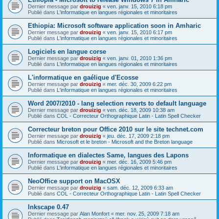
Dernier message par
drouizig
«
ven. janv. 15, 2010 6:18 pm
Publié dans
L'informatique en langues régionales et minoritaires
Ethiopia: Microsoft software application soon in Amharic
Dernier message par
drouizig
«
ven. janv. 15, 2010 6:17 pm
Publié dans
L'informatique en langues régionales et minoritaires
Logiciels en langue corse
Dernier message par
drouizig
«
ven. janv. 01, 2010 1:36 pm
Publié dans
L'informatique en langues régionales et minoritaires
L'informatique en gaélique d'Ecosse
Dernier message par
drouizig
«
mer. déc. 30, 2009 6:22 pm
Publié dans
L'informatique en langues régionales et minoritaires
Word 2007/2010 - lang selection reverts to default language
Dernier message par
drouizig
«
ven. déc. 18, 2009 10:38 am
Publié dans
COL - Correcteur Orthographique Latin - Latin Spell Checker
Correcteur breton pour Office 2010 sur le site technet.com
Dernier message par
drouizig
«
jeu. déc. 17, 2009 2:18 pm
Publié dans
Microsoft et le breton - Microsoft and the Breton language
Informatique en dialectes Same, langues des Lapons
Dernier message par
drouizig
«
mer. déc. 16, 2009 5:46 pm
Publié dans
L'informatique en langues régionales et minoritaires
NeoOffice support on MacOSX
Dernier message par
drouizig
«
sam. déc. 12, 2009 6:33 am
Publié dans
COL - Correcteur Orthographique Latin - Latin Spell Checker
Inkscape 0.47
Dernier message par
Alan Monfort
«
mer. nov. 25, 2009 7:18 am