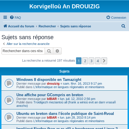
Korvigelloù An DROUIZIG
FAQ
Connexion
R
Accueil du forum
Rechercher
Sujets sans réponse
e
Sujets sans réponse
c
Aller sur la recherche avancée
h
Rechercher
Recherche avancée
e
1
2
3
4
Suivant
La recherche a retourné 197 résultats
r
c
Sujets
h
Windows 8 disponible en Tamazight
e
Dernier message par
drouizig
«
sam. févr. 16, 2013 9:17 pm
Publié dans
L'informatique en langues régionales et minoritaires
r
Une affiche pour GCompris en breton
Dernier message par
bIBAR
«
lun. juil. 12, 2010 2:56 pm
Publié dans
Troidigezh meziantoù all (frank a wirioù evit an darn vrasañ
anezho)
Ubuntu en breton dans l'école publique de Saint-Rvoal
Dernier message par
bIBAR
«
lun. juin 28, 2010 8:14 pm
Publié dans
L'informatique en langues régionales et minoritaires
Implijout Firefox (hag ar re all) e brezhoneg gant Linux ?