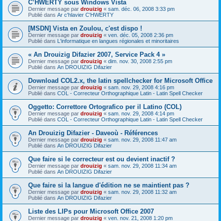
C’HWERTY sous Windows Vista
Dernier message par
drouizig
«
sam. déc. 06, 2008 3:33 pm
Publié dans
Ar c'hlavier C'HWERTY
[MSDN] Vista en Zoulou, c'est dispo !
Dernier message par
drouizig
«
ven. déc. 05, 2008 2:36 pm
Publié dans
L'informatique en langues régionales et minoritaires
« An Drouizig Difazier 2007, Service Pack 4 »
Dernier message par
drouizig
«
dim. nov. 30, 2008 2:55 pm
Publié dans
An DROUIZIG Difazier
Download COL2.x, the latin spellchecker for Microsoft Office
Dernier message par
drouizig
«
sam. nov. 29, 2008 4:16 pm
Publié dans
COL - Correcteur Orthographique Latin - Latin Spell Checker
Oggetto: Correttore Ortografico per il Latino (COL)
Dernier message par
drouizig
«
sam. nov. 29, 2008 4:14 pm
Publié dans
COL - Correcteur Orthographique Latin - Latin Spell Checker
An Drouizig Difazier - Daveoù - Références
Dernier message par
drouizig
«
sam. nov. 29, 2008 11:47 am
Publié dans
An DROUIZIG Difazier
Que faire si le correcteur est ou devient inactif ?
Dernier message par
drouizig
«
sam. nov. 29, 2008 11:34 am
Publié dans
An DROUIZIG Difazier
Que faire si la langue d'édition ne se maintient pas ?
Dernier message par
drouizig
«
sam. nov. 29, 2008 11:32 am
Publié dans
An DROUIZIG Difazier
Liste des LIPs pour Microsoft Office 2007
Dernier message par
drouizig
«
ven. nov. 21, 2008 1:20 pm