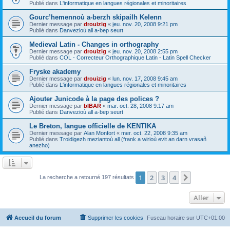
Publié dans
L'informatique en langues régionales et minoritaires
Gourc’hemennoù a-berzh skipailh Kelenn
Dernier message par
drouizig
«
jeu. nov. 20, 2008 9:21 pm
Publié dans
Danvezioù all a-bep seurt
Medieval Latin - Changes in orthography
Dernier message par
drouizig
«
jeu. nov. 20, 2008 2:55 pm
Publié dans
COL - Correcteur Orthographique Latin - Latin Spell Checker
Fryske akademy
Dernier message par
drouizig
«
lun. nov. 17, 2008 9:45 am
Publié dans
L'informatique en langues régionales et minoritaires
Ajouter Junicode à la page des polices ?
Dernier message par
bIBAR
«
mar. oct. 28, 2008 9:17 am
Publié dans
Danvezioù all a-bep seurt
Le Breton, langue officielle de KENTIKA
Dernier message par
Alan Monfort
«
mer. oct. 22, 2008 9:35 am
Publié dans
Troidigezh meziantoù all (frank a wirioù evit an darn vrasañ
anezho)
1
2
3
4
Suivant
La recherche a retourné 197 résultats
Aller
Accueil du forum
Supprimer les cookies
Fuseau horaire sur
UTC+01:00