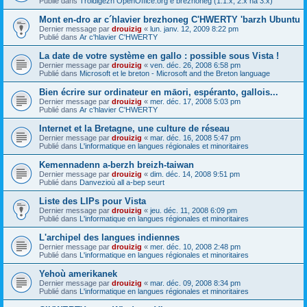
Publié dans
Troidigezh OpenOffice.org e brezhoneg (1.1.x, 2.x ha 3.x)
Mont en-dro ar c´hlavier brezhoneg C'HWERTY 'barzh Ubuntu
Dernier message par
drouizig
«
lun. janv. 12, 2009 8:22 pm
Publié dans
Ar c'hlavier C'HWERTY
La date de votre système en gallo : possible sous Vista !
Dernier message par
drouizig
«
ven. déc. 26, 2008 6:58 pm
Publié dans
Microsoft et le breton - Microsoft and the Breton language
Bien écrire sur ordinateur en māori, espéranto, gallois...
Dernier message par
drouizig
«
mer. déc. 17, 2008 5:03 pm
Publié dans
Ar c'hlavier C'HWERTY
Internet et la Bretagne, une culture de réseau
Dernier message par
drouizig
«
mar. déc. 16, 2008 5:47 pm
Publié dans
L'informatique en langues régionales et minoritaires
Kemennadenn a-berzh breizh-taiwan
Dernier message par
drouizig
«
dim. déc. 14, 2008 9:51 pm
Publié dans
Danvezioù all a-bep seurt
Liste des LIPs pour Vista
Dernier message par
drouizig
«
jeu. déc. 11, 2008 6:09 pm
Publié dans
L'informatique en langues régionales et minoritaires
L'archipel des langues indiennes
Dernier message par
drouizig
«
mer. déc. 10, 2008 2:48 pm
Publié dans
L'informatique en langues régionales et minoritaires
Yehoù amerikanek
Dernier message par
drouizig
«
mar. déc. 09, 2008 8:34 pm
Publié dans
L'informatique en langues régionales et minoritaires