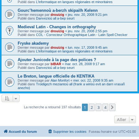
Publié dans
L'informatique en langues régionales et minoritaires
Gourc’hemennoù a-berzh skipailh Kelenn
Dernier message par
drouizig
«
jeu. nov. 20, 2008 9:21 pm
Publié dans
Danvezioù all a-bep seurt
Medieval Latin - Changes in orthography
Dernier message par
drouizig
«
jeu. nov. 20, 2008 2:55 pm
Publié dans
COL - Correcteur Orthographique Latin - Latin Spell Checker
Fryske akademy
Dernier message par
drouizig
«
lun. nov. 17, 2008 9:45 am
Publié dans
L'informatique en langues régionales et minoritaires
Ajouter Junicode à la page des polices ?
Dernier message par
bIBAR
«
mar. oct. 28, 2008 9:17 am
Publié dans
Danvezioù all a-bep seurt
Le Breton, langue officielle de KENTIKA
Dernier message par
Alan Monfort
«
mer. oct. 22, 2008 9:35 am
Publié dans
Troidigezh meziantoù all (frank a wirioù evit an darn vrasañ
anezho)
1
2
3
4
Suivant
La recherche a retourné 197 résultats
Aller
Accueil du forum
Supprimer les cookies
Fuseau horaire sur
UTC+01:00