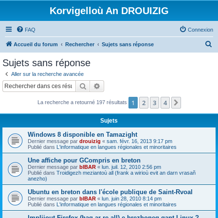
Korvigelloù An DROUIZIG
FAQ
Connexion
R
Accueil du forum
Rechercher
Sujets sans réponse
e
Sujets sans réponse
c
Aller sur la recherche avancée
h
Rechercher
Recherche avancée
e
1
2
3
4
Suivant
La recherche a retourné 197 résultats
r
c
Sujets
h
Windows 8 disponible en Tamazight
e
Dernier message par
drouizig
«
sam. févr. 16, 2013 9:17 pm
Publié dans
L'informatique en langues régionales et minoritaires
r
Une affiche pour GCompris en breton
Dernier message par
bIBAR
«
lun. juil. 12, 2010 2:56 pm
Publié dans
Troidigezh meziantoù all (frank a wirioù evit an darn vrasañ
anezho)
Ubuntu en breton dans l'école publique de Saint-Rvoal
Dernier message par
bIBAR
«
lun. juin 28, 2010 8:14 pm
Publié dans
L'informatique en langues régionales et minoritaires
Implijout Firefox (hag ar re all) e brezhoneg gant Linux ?