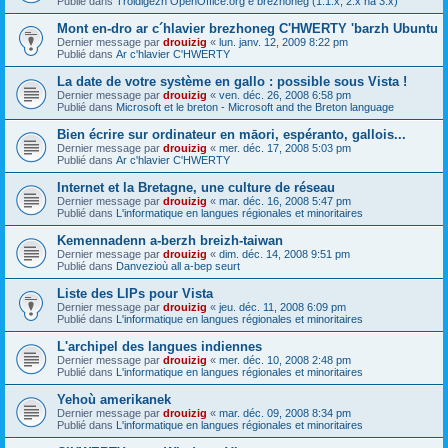
Publié dans
Troidigezh OpenOffice.org e brezhoneg (1.1.x, 2.x ha 3.x)
Mont en-dro ar c´hlavier brezhoneg C'HWERTY 'barzh Ubuntu
Dernier message par
drouizig
«
lun. janv. 12, 2009 8:22 pm
Publié dans
Ar c'hlavier C'HWERTY
La date de votre système en gallo : possible sous Vista !
Dernier message par
drouizig
«
ven. déc. 26, 2008 6:58 pm
Publié dans
Microsoft et le breton - Microsoft and the Breton language
Bien écrire sur ordinateur en māori, espéranto, gallois...
Dernier message par
drouizig
«
mer. déc. 17, 2008 5:03 pm
Publié dans
Ar c'hlavier C'HWERTY
Internet et la Bretagne, une culture de réseau
Dernier message par
drouizig
«
mar. déc. 16, 2008 5:47 pm
Publié dans
L'informatique en langues régionales et minoritaires
Kemennadenn a-berzh breizh-taiwan
Dernier message par
drouizig
«
dim. déc. 14, 2008 9:51 pm
Publié dans
Danvezioù all a-bep seurt
Liste des LIPs pour Vista
Dernier message par
drouizig
«
jeu. déc. 11, 2008 6:09 pm
Publié dans
L'informatique en langues régionales et minoritaires
L'archipel des langues indiennes
Dernier message par
drouizig
«
mer. déc. 10, 2008 2:48 pm
Publié dans
L'informatique en langues régionales et minoritaires
Yehoù amerikanek
Dernier message par
drouizig
«
mar. déc. 09, 2008 8:34 pm
Publié dans
L'informatique en langues régionales et minoritaires