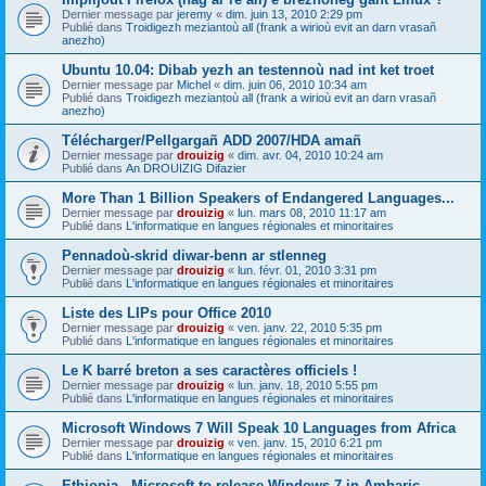
Dernier message par
jeremy
«
dim. juin 13, 2010 2:29 pm
Publié dans
Troidigezh meziantoù all (frank a wirioù evit an darn vrasañ
anezho)
Ubuntu 10.04: Dibab yezh an testennoù nad int ket troet
Dernier message par
Michel
«
dim. juin 06, 2010 10:34 am
Publié dans
Troidigezh meziantoù all (frank a wirioù evit an darn vrasañ
anezho)
Télécharger/Pellgargañ ADD 2007/HDA amañ
Dernier message par
drouizig
«
dim. avr. 04, 2010 10:24 am
Publié dans
An DROUIZIG Difazier
More Than 1 Billion Speakers of Endangered Languages...
Dernier message par
drouizig
«
lun. mars 08, 2010 11:17 am
Publié dans
L'informatique en langues régionales et minoritaires
Pennadoù-skrid diwar-benn ar stlenneg
Dernier message par
drouizig
«
lun. févr. 01, 2010 3:31 pm
Publié dans
L'informatique en langues régionales et minoritaires
Liste des LIPs pour Office 2010
Dernier message par
drouizig
«
ven. janv. 22, 2010 5:35 pm
Publié dans
L'informatique en langues régionales et minoritaires
Le K barré breton a ses caractères officiels !
Dernier message par
drouizig
«
lun. janv. 18, 2010 5:55 pm
Publié dans
L'informatique en langues régionales et minoritaires
Microsoft Windows 7 Will Speak 10 Languages from Africa
Dernier message par
drouizig
«
ven. janv. 15, 2010 6:21 pm
Publié dans
L'informatique en langues régionales et minoritaires
Ethiopia - Microsoft to release Windows 7 in Amharic