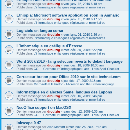
Dernier message par
drouizig
«
ven. janv. 15, 2010 6:18 pm
Publié dans
L'informatique en langues régionales et minoritaires
Ethiopia: Microsoft software application soon in Amharic
Dernier message par
drouizig
«
ven. janv. 15, 2010 6:17 pm
Publié dans
L'informatique en langues régionales et minoritaires
Logiciels en langue corse
Dernier message par
drouizig
«
ven. janv. 01, 2010 1:36 pm
Publié dans
L'informatique en langues régionales et minoritaires
L'informatique en gaélique d'Ecosse
Dernier message par
drouizig
«
mer. déc. 30, 2009 6:22 pm
Publié dans
L'informatique en langues régionales et minoritaires
Word 2007/2010 - lang selection reverts to default language
Dernier message par
drouizig
«
ven. déc. 18, 2009 10:38 am
Publié dans
COL - Correcteur Orthographique Latin - Latin Spell Checker
Correcteur breton pour Office 2010 sur le site technet.com
Dernier message par
drouizig
«
jeu. déc. 17, 2009 2:18 pm
Publié dans
Microsoft et le breton - Microsoft and the Breton language
Informatique en dialectes Same, langues des Lapons
Dernier message par
drouizig
«
mer. déc. 16, 2009 5:46 pm
Publié dans
L'informatique en langues régionales et minoritaires
NeoOffice support on MacOSX
Dernier message par
drouizig
«
sam. déc. 12, 2009 6:33 am
Publié dans
COL - Correcteur Orthographique Latin - Latin Spell Checker
Inkscape 0.47
Dernier message par
Alan Monfort
«
mer. nov. 25, 2009 7:18 am