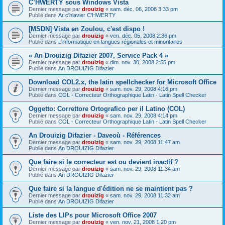
C’HWERTY sous Windows Vista
Dernier message par
drouizig
«
sam. déc. 06, 2008 3:33 pm
Publié dans
Ar c'hlavier C'HWERTY
[MSDN] Vista en Zoulou, c'est dispo !
Dernier message par
drouizig
«
ven. déc. 05, 2008 2:36 pm
Publié dans
L'informatique en langues régionales et minoritaires
« An Drouizig Difazier 2007, Service Pack 4 »
Dernier message par
drouizig
«
dim. nov. 30, 2008 2:55 pm
Publié dans
An DROUIZIG Difazier
Download COL2.x, the latin spellchecker for Microsoft Office
Dernier message par
drouizig
«
sam. nov. 29, 2008 4:16 pm
Publié dans
COL - Correcteur Orthographique Latin - Latin Spell Checker
Oggetto: Correttore Ortografico per il Latino (COL)
Dernier message par
drouizig
«
sam. nov. 29, 2008 4:14 pm
Publié dans
COL - Correcteur Orthographique Latin - Latin Spell Checker
An Drouizig Difazier - Daveoù - Références
Dernier message par
drouizig
«
sam. nov. 29, 2008 11:47 am
Publié dans
An DROUIZIG Difazier
Que faire si le correcteur est ou devient inactif ?
Dernier message par
drouizig
«
sam. nov. 29, 2008 11:34 am
Publié dans
An DROUIZIG Difazier
Que faire si la langue d'édition ne se maintient pas ?
Dernier message par
drouizig
«
sam. nov. 29, 2008 11:32 am
Publié dans
An DROUIZIG Difazier
Liste des LIPs pour Microsoft Office 2007
Dernier message par
drouizig
«
ven. nov. 21, 2008 1:20 pm