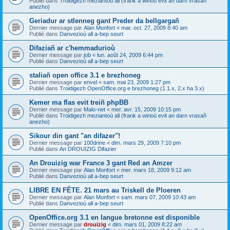
Publié dans
Troidigezh meziantoù all (frank a wirioù evit an darn vrasañ
anezho)
Geriadur ar stlenneg gant Preder da bellgargañ
Dernier message par
Alan Monfort
«
mar. oct. 27, 2009 8:40 am
Publié dans
Danvezioù all a-bep seurt
Difaziañ ar c'hemmadurioù
Dernier message par
job
«
lun. août 24, 2009 6:44 pm
Publié dans
Danvezioù all a-bep seurt
staliañ open office 3.1 e brezhoneg
Dernier message par
envel
«
sam. mai 23, 2009 1:27 pm
Publié dans
Troidigezh OpenOffice.org e brezhoneg (1.1.x, 2.x ha 3.x)
Kemer ma flas evit treiñ phpBB
Dernier message par
Malo-net
«
mer. avr. 15, 2009 10:15 pm
Publié dans
Troidigezh meziantoù all (frank a wirioù evit an darn vrasañ
anezho)
Sikour din gant "an difazer"!
Dernier message par
100drine
«
dim. mars 29, 2009 7:10 pm
Publié dans
An DROUIZIG Difazier
An Drouizig war France 3 gant Red an Amzer
Dernier message par
Alan Monfort
«
mer. mars 18, 2009 9:12 am
Publié dans
Danvezioù all a-bep seurt
LIBRE EN FÊTE. 21 mars au Triskell de Ploeren
Dernier message par
Alan Monfort
«
sam. mars 07, 2009 10:43 am
Publié dans
Danvezioù all a-bep seurt
OpenOffice.org 3.1 en langue bretonne est disponible
Dernier message par
drouizig
«
dim. mars 01, 2009 8:22 am