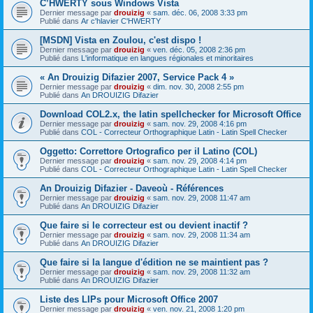
C’HWERTY sous Windows Vista
Dernier message par
drouizig
«
sam. déc. 06, 2008 3:33 pm
Publié dans
Ar c'hlavier C'HWERTY
[MSDN] Vista en Zoulou, c'est dispo !
Dernier message par
drouizig
«
ven. déc. 05, 2008 2:36 pm
Publié dans
L'informatique en langues régionales et minoritaires
« An Drouizig Difazier 2007, Service Pack 4 »
Dernier message par
drouizig
«
dim. nov. 30, 2008 2:55 pm
Publié dans
An DROUIZIG Difazier
Download COL2.x, the latin spellchecker for Microsoft Office
Dernier message par
drouizig
«
sam. nov. 29, 2008 4:16 pm
Publié dans
COL - Correcteur Orthographique Latin - Latin Spell Checker
Oggetto: Correttore Ortografico per il Latino (COL)
Dernier message par
drouizig
«
sam. nov. 29, 2008 4:14 pm
Publié dans
COL - Correcteur Orthographique Latin - Latin Spell Checker
An Drouizig Difazier - Daveoù - Références
Dernier message par
drouizig
«
sam. nov. 29, 2008 11:47 am
Publié dans
An DROUIZIG Difazier
Que faire si le correcteur est ou devient inactif ?
Dernier message par
drouizig
«
sam. nov. 29, 2008 11:34 am
Publié dans
An DROUIZIG Difazier
Que faire si la langue d'édition ne se maintient pas ?
Dernier message par
drouizig
«
sam. nov. 29, 2008 11:32 am
Publié dans
An DROUIZIG Difazier
Liste des LIPs pour Microsoft Office 2007
Dernier message par
drouizig
«
ven. nov. 21, 2008 1:20 pm