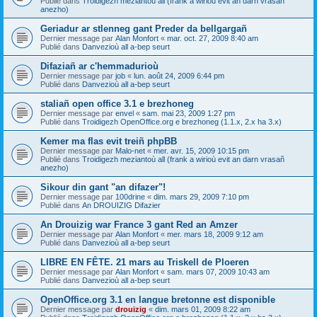
Publié dans
Troidigezh meziantoù all (frank a wirioù evit an darn vrasañ
anezho)
Geriadur ar stlenneg gant Preder da bellgargañ
Dernier message par
Alan Monfort
«
mar. oct. 27, 2009 8:40 am
Publié dans
Danvezioù all a-bep seurt
Difaziañ ar c'hemmadurioù
Dernier message par
job
«
lun. août 24, 2009 6:44 pm
Publié dans
Danvezioù all a-bep seurt
staliañ open office 3.1 e brezhoneg
Dernier message par
envel
«
sam. mai 23, 2009 1:27 pm
Publié dans
Troidigezh OpenOffice.org e brezhoneg (1.1.x, 2.x ha 3.x)
Kemer ma flas evit treiñ phpBB
Dernier message par
Malo-net
«
mer. avr. 15, 2009 10:15 pm
Publié dans
Troidigezh meziantoù all (frank a wirioù evit an darn vrasañ
anezho)
Sikour din gant "an difazer"!
Dernier message par
100drine
«
dim. mars 29, 2009 7:10 pm
Publié dans
An DROUIZIG Difazier
An Drouizig war France 3 gant Red an Amzer
Dernier message par
Alan Monfort
«
mer. mars 18, 2009 9:12 am
Publié dans
Danvezioù all a-bep seurt
LIBRE EN FÊTE. 21 mars au Triskell de Ploeren
Dernier message par
Alan Monfort
«
sam. mars 07, 2009 10:43 am
Publié dans
Danvezioù all a-bep seurt
OpenOffice.org 3.1 en langue bretonne est disponible
Dernier message par
drouizig
«
dim. mars 01, 2009 8:22 am