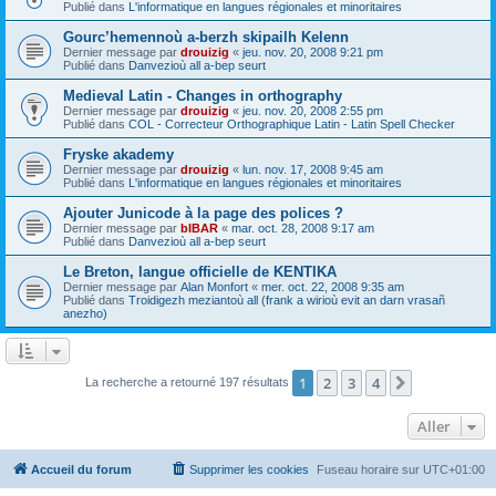
Publié dans
L'informatique en langues régionales et minoritaires
Gourc’hemennoù a-berzh skipailh Kelenn
Dernier message par
drouizig
«
jeu. nov. 20, 2008 9:21 pm
Publié dans
Danvezioù all a-bep seurt
Medieval Latin - Changes in orthography
Dernier message par
drouizig
«
jeu. nov. 20, 2008 2:55 pm
Publié dans
COL - Correcteur Orthographique Latin - Latin Spell Checker
Fryske akademy
Dernier message par
drouizig
«
lun. nov. 17, 2008 9:45 am
Publié dans
L'informatique en langues régionales et minoritaires
Ajouter Junicode à la page des polices ?
Dernier message par
bIBAR
«
mar. oct. 28, 2008 9:17 am
Publié dans
Danvezioù all a-bep seurt
Le Breton, langue officielle de KENTIKA
Dernier message par
Alan Monfort
«
mer. oct. 22, 2008 9:35 am
Publié dans
Troidigezh meziantoù all (frank a wirioù evit an darn vrasañ
anezho)
1
2
3
4
Suivant
La recherche a retourné 197 résultats
Aller
Accueil du forum
Supprimer les cookies
Fuseau horaire sur
UTC+01:00