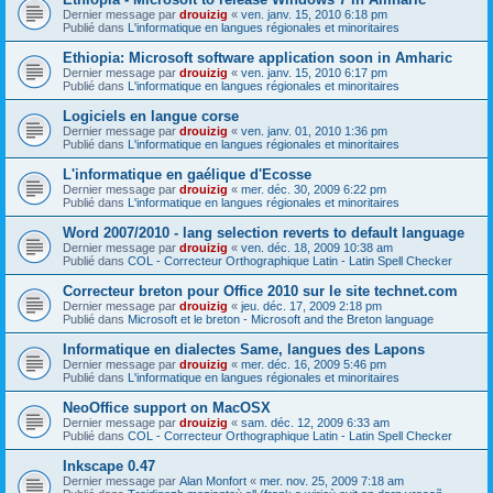
Dernier message par
drouizig
«
ven. janv. 15, 2010 6:18 pm
Publié dans
L'informatique en langues régionales et minoritaires
Ethiopia: Microsoft software application soon in Amharic
Dernier message par
drouizig
«
ven. janv. 15, 2010 6:17 pm
Publié dans
L'informatique en langues régionales et minoritaires
Logiciels en langue corse
Dernier message par
drouizig
«
ven. janv. 01, 2010 1:36 pm
Publié dans
L'informatique en langues régionales et minoritaires
L'informatique en gaélique d'Ecosse
Dernier message par
drouizig
«
mer. déc. 30, 2009 6:22 pm
Publié dans
L'informatique en langues régionales et minoritaires
Word 2007/2010 - lang selection reverts to default language
Dernier message par
drouizig
«
ven. déc. 18, 2009 10:38 am
Publié dans
COL - Correcteur Orthographique Latin - Latin Spell Checker
Correcteur breton pour Office 2010 sur le site technet.com
Dernier message par
drouizig
«
jeu. déc. 17, 2009 2:18 pm
Publié dans
Microsoft et le breton - Microsoft and the Breton language
Informatique en dialectes Same, langues des Lapons
Dernier message par
drouizig
«
mer. déc. 16, 2009 5:46 pm
Publié dans
L'informatique en langues régionales et minoritaires
NeoOffice support on MacOSX
Dernier message par
drouizig
«
sam. déc. 12, 2009 6:33 am
Publié dans
COL - Correcteur Orthographique Latin - Latin Spell Checker
Inkscape 0.47
Dernier message par
Alan Monfort
«
mer. nov. 25, 2009 7:18 am