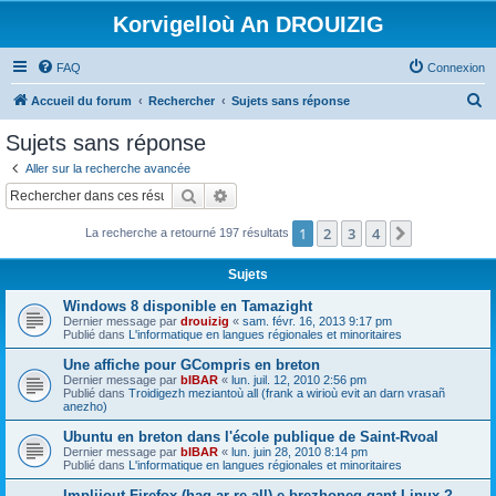
Korvigelloù An DROUIZIG
FAQ
Connexion
R
Accueil du forum
Rechercher
Sujets sans réponse
e
Sujets sans réponse
c
Aller sur la recherche avancée
h
Rechercher
Recherche avancée
e
1
2
3
4
Suivant
La recherche a retourné 197 résultats
r
c
Sujets
h
Windows 8 disponible en Tamazight
e
Dernier message par
drouizig
«
sam. févr. 16, 2013 9:17 pm
Publié dans
L'informatique en langues régionales et minoritaires
r
Une affiche pour GCompris en breton
Dernier message par
bIBAR
«
lun. juil. 12, 2010 2:56 pm
Publié dans
Troidigezh meziantoù all (frank a wirioù evit an darn vrasañ
anezho)
Ubuntu en breton dans l'école publique de Saint-Rvoal
Dernier message par
bIBAR
«
lun. juin 28, 2010 8:14 pm
Publié dans
L'informatique en langues régionales et minoritaires
Implijout Firefox (hag ar re all) e brezhoneg gant Linux ?