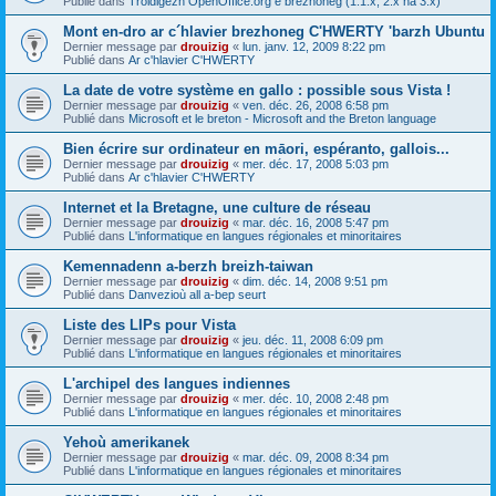
Publié dans
Troidigezh OpenOffice.org e brezhoneg (1.1.x, 2.x ha 3.x)
Mont en-dro ar c´hlavier brezhoneg C'HWERTY 'barzh Ubuntu
Dernier message par
drouizig
«
lun. janv. 12, 2009 8:22 pm
Publié dans
Ar c'hlavier C'HWERTY
La date de votre système en gallo : possible sous Vista !
Dernier message par
drouizig
«
ven. déc. 26, 2008 6:58 pm
Publié dans
Microsoft et le breton - Microsoft and the Breton language
Bien écrire sur ordinateur en māori, espéranto, gallois...
Dernier message par
drouizig
«
mer. déc. 17, 2008 5:03 pm
Publié dans
Ar c'hlavier C'HWERTY
Internet et la Bretagne, une culture de réseau
Dernier message par
drouizig
«
mar. déc. 16, 2008 5:47 pm
Publié dans
L'informatique en langues régionales et minoritaires
Kemennadenn a-berzh breizh-taiwan
Dernier message par
drouizig
«
dim. déc. 14, 2008 9:51 pm
Publié dans
Danvezioù all a-bep seurt
Liste des LIPs pour Vista
Dernier message par
drouizig
«
jeu. déc. 11, 2008 6:09 pm
Publié dans
L'informatique en langues régionales et minoritaires
L'archipel des langues indiennes
Dernier message par
drouizig
«
mer. déc. 10, 2008 2:48 pm
Publié dans
L'informatique en langues régionales et minoritaires
Yehoù amerikanek
Dernier message par
drouizig
«
mar. déc. 09, 2008 8:34 pm
Publié dans
L'informatique en langues régionales et minoritaires