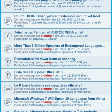
Dernier message par
jeremy
«
dim. juin 13, 2010 2:29 pm
Publié dans
Troidigezh meziantoù all (frank a wirioù evit an darn vrasañ
anezho)
Ubuntu 10.04: Dibab yezh an testennoù nad int ket troet
Dernier message par
Michel
«
dim. juin 06, 2010 10:34 am
Publié dans
Troidigezh meziantoù all (frank a wirioù evit an darn vrasañ
anezho)
Télécharger/Pellgargañ ADD 2007/HDA amañ
Dernier message par
drouizig
«
dim. avr. 04, 2010 10:24 am
Publié dans
An DROUIZIG Difazier
More Than 1 Billion Speakers of Endangered Languages...
Dernier message par
drouizig
«
lun. mars 08, 2010 11:17 am
Publié dans
L'informatique en langues régionales et minoritaires
Pennadoù-skrid diwar-benn ar stlenneg
Dernier message par
drouizig
«
lun. févr. 01, 2010 3:31 pm
Publié dans
L'informatique en langues régionales et minoritaires
Liste des LIPs pour Office 2010
Dernier message par
drouizig
«
ven. janv. 22, 2010 5:35 pm
Publié dans
L'informatique en langues régionales et minoritaires
Le K barré breton a ses caractères officiels !
Dernier message par
drouizig
«
lun. janv. 18, 2010 5:55 pm
Publié dans
L'informatique en langues régionales et minoritaires
Microsoft Windows 7 Will Speak 10 Languages from Africa
Dernier message par
drouizig
«
ven. janv. 15, 2010 6:21 pm
Publié dans
L'informatique en langues régionales et minoritaires
Ethiopia - Microsoft to release Windows 7 in Amharic