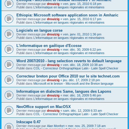
Dernier message par
drouizig
«
ven. janv. 15, 2010 6:18 pm
Publié dans
L'informatique en langues régionales et minoritaires
Ethiopia: Microsoft software application soon in Amharic
Dernier message par
drouizig
«
ven. janv. 15, 2010 6:17 pm
Publié dans
L'informatique en langues régionales et minoritaires
Logiciels en langue corse
Dernier message par
drouizig
«
ven. janv. 01, 2010 1:36 pm
Publié dans
L'informatique en langues régionales et minoritaires
L'informatique en gaélique d'Ecosse
Dernier message par
drouizig
«
mer. déc. 30, 2009 6:22 pm
Publié dans
L'informatique en langues régionales et minoritaires
Word 2007/2010 - lang selection reverts to default language
Dernier message par
drouizig
«
ven. déc. 18, 2009 10:38 am
Publié dans
COL - Correcteur Orthographique Latin - Latin Spell Checker
Correcteur breton pour Office 2010 sur le site technet.com
Dernier message par
drouizig
«
jeu. déc. 17, 2009 2:18 pm
Publié dans
Microsoft et le breton - Microsoft and the Breton language
Informatique en dialectes Same, langues des Lapons
Dernier message par
drouizig
«
mer. déc. 16, 2009 5:46 pm
Publié dans
L'informatique en langues régionales et minoritaires
NeoOffice support on MacOSX
Dernier message par
drouizig
«
sam. déc. 12, 2009 6:33 am
Publié dans
COL - Correcteur Orthographique Latin - Latin Spell Checker
Inkscape 0.47
Dernier message par
Alan Monfort
«
mer. nov. 25, 2009 7:18 am