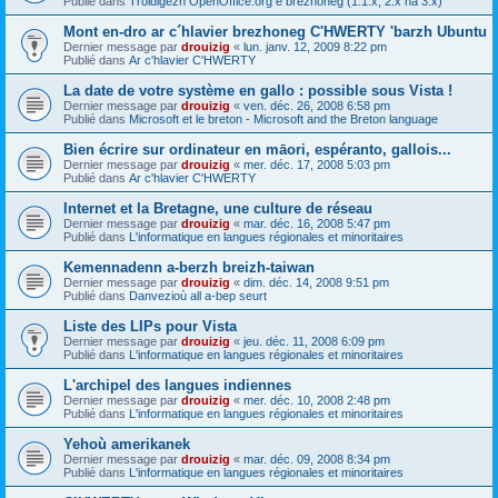
Publié dans
Troidigezh OpenOffice.org e brezhoneg (1.1.x, 2.x ha 3.x)
Mont en-dro ar c´hlavier brezhoneg C'HWERTY 'barzh Ubuntu
Dernier message par
drouizig
«
lun. janv. 12, 2009 8:22 pm
Publié dans
Ar c'hlavier C'HWERTY
La date de votre système en gallo : possible sous Vista !
Dernier message par
drouizig
«
ven. déc. 26, 2008 6:58 pm
Publié dans
Microsoft et le breton - Microsoft and the Breton language
Bien écrire sur ordinateur en māori, espéranto, gallois...
Dernier message par
drouizig
«
mer. déc. 17, 2008 5:03 pm
Publié dans
Ar c'hlavier C'HWERTY
Internet et la Bretagne, une culture de réseau
Dernier message par
drouizig
«
mar. déc. 16, 2008 5:47 pm
Publié dans
L'informatique en langues régionales et minoritaires
Kemennadenn a-berzh breizh-taiwan
Dernier message par
drouizig
«
dim. déc. 14, 2008 9:51 pm
Publié dans
Danvezioù all a-bep seurt
Liste des LIPs pour Vista
Dernier message par
drouizig
«
jeu. déc. 11, 2008 6:09 pm
Publié dans
L'informatique en langues régionales et minoritaires
L'archipel des langues indiennes
Dernier message par
drouizig
«
mer. déc. 10, 2008 2:48 pm
Publié dans
L'informatique en langues régionales et minoritaires
Yehoù amerikanek
Dernier message par
drouizig
«
mar. déc. 09, 2008 8:34 pm
Publié dans
L'informatique en langues régionales et minoritaires