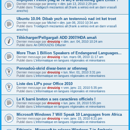
Dernier message par
jeremy
«
dim. juin 13, 2010 2:29 pm
Publié dans
Troidigezh meziantoù all (frank a wirioù evit an darn vrasañ
anezho)
Ubuntu 10.04: Dibab yezh an testennoù nad int ket troet
Dernier message par
Michel
«
dim. juin 06, 2010 10:34 am
Publié dans
Troidigezh meziantoù all (frank a wirioù evit an darn vrasañ
anezho)
Télécharger/Pellgargañ ADD 2007/HDA amañ
Dernier message par
drouizig
«
dim. avr. 04, 2010 10:24 am
Publié dans
An DROUIZIG Difazier
More Than 1 Billion Speakers of Endangered Languages...
Dernier message par
drouizig
«
lun. mars 08, 2010 11:17 am
Publié dans
L'informatique en langues régionales et minoritaires
Pennadoù-skrid diwar-benn ar stlenneg
Dernier message par
drouizig
«
lun. févr. 01, 2010 3:31 pm
Publié dans
L'informatique en langues régionales et minoritaires
Liste des LIPs pour Office 2010
Dernier message par
drouizig
«
ven. janv. 22, 2010 5:35 pm
Publié dans
L'informatique en langues régionales et minoritaires
Le K barré breton a ses caractères officiels !
Dernier message par
drouizig
«
lun. janv. 18, 2010 5:55 pm
Publié dans
L'informatique en langues régionales et minoritaires
Microsoft Windows 7 Will Speak 10 Languages from Africa
Dernier message par
drouizig
«
ven. janv. 15, 2010 6:21 pm
Publié dans
L'informatique en langues régionales et minoritaires
Ethiopia - Microsoft to release Windows 7 in Amharic