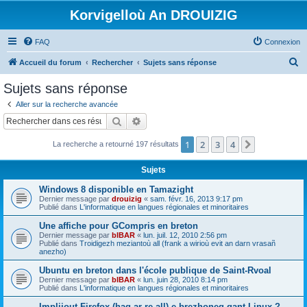
Korvigelloù An DROUIZIG
FAQ
Connexion
R
Accueil du forum
Rechercher
Sujets sans réponse
e
Sujets sans réponse
c
Aller sur la recherche avancée
h
Rechercher
Recherche avancée
e
1
2
3
4
Suivant
La recherche a retourné 197 résultats
r
c
Sujets
h
Windows 8 disponible en Tamazight
e
Dernier message par
drouizig
«
sam. févr. 16, 2013 9:17 pm
Publié dans
L'informatique en langues régionales et minoritaires
r
Une affiche pour GCompris en breton
Dernier message par
bIBAR
«
lun. juil. 12, 2010 2:56 pm
Publié dans
Troidigezh meziantoù all (frank a wirioù evit an darn vrasañ
anezho)
Ubuntu en breton dans l'école publique de Saint-Rvoal
Dernier message par
bIBAR
«
lun. juin 28, 2010 8:14 pm
Publié dans
L'informatique en langues régionales et minoritaires
Implijout Firefox (hag ar re all) e brezhoneg gant Linux ?