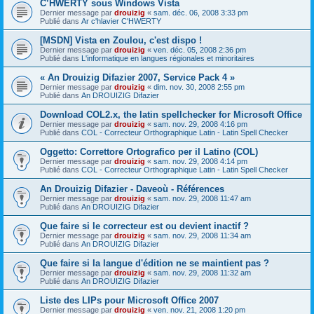
C’HWERTY sous Windows Vista
Dernier message par
drouizig
«
sam. déc. 06, 2008 3:33 pm
Publié dans
Ar c'hlavier C'HWERTY
[MSDN] Vista en Zoulou, c'est dispo !
Dernier message par
drouizig
«
ven. déc. 05, 2008 2:36 pm
Publié dans
L'informatique en langues régionales et minoritaires
« An Drouizig Difazier 2007, Service Pack 4 »
Dernier message par
drouizig
«
dim. nov. 30, 2008 2:55 pm
Publié dans
An DROUIZIG Difazier
Download COL2.x, the latin spellchecker for Microsoft Office
Dernier message par
drouizig
«
sam. nov. 29, 2008 4:16 pm
Publié dans
COL - Correcteur Orthographique Latin - Latin Spell Checker
Oggetto: Correttore Ortografico per il Latino (COL)
Dernier message par
drouizig
«
sam. nov. 29, 2008 4:14 pm
Publié dans
COL - Correcteur Orthographique Latin - Latin Spell Checker
An Drouizig Difazier - Daveoù - Références
Dernier message par
drouizig
«
sam. nov. 29, 2008 11:47 am
Publié dans
An DROUIZIG Difazier
Que faire si le correcteur est ou devient inactif ?
Dernier message par
drouizig
«
sam. nov. 29, 2008 11:34 am
Publié dans
An DROUIZIG Difazier
Que faire si la langue d'édition ne se maintient pas ?
Dernier message par
drouizig
«
sam. nov. 29, 2008 11:32 am
Publié dans
An DROUIZIG Difazier
Liste des LIPs pour Microsoft Office 2007
Dernier message par
drouizig
«
ven. nov. 21, 2008 1:20 pm