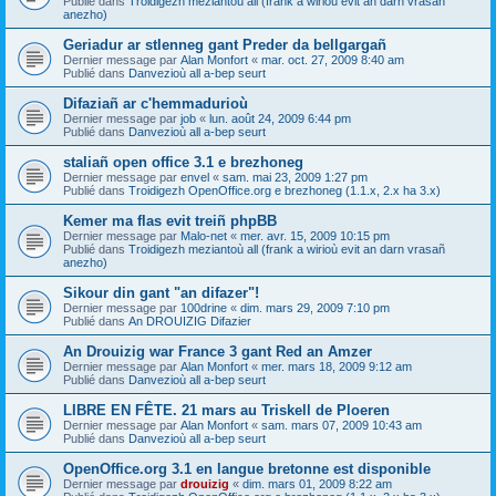
Publié dans
Troidigezh meziantoù all (frank a wirioù evit an darn vrasañ
anezho)
Geriadur ar stlenneg gant Preder da bellgargañ
Dernier message par
Alan Monfort
«
mar. oct. 27, 2009 8:40 am
Publié dans
Danvezioù all a-bep seurt
Difaziañ ar c'hemmadurioù
Dernier message par
job
«
lun. août 24, 2009 6:44 pm
Publié dans
Danvezioù all a-bep seurt
staliañ open office 3.1 e brezhoneg
Dernier message par
envel
«
sam. mai 23, 2009 1:27 pm
Publié dans
Troidigezh OpenOffice.org e brezhoneg (1.1.x, 2.x ha 3.x)
Kemer ma flas evit treiñ phpBB
Dernier message par
Malo-net
«
mer. avr. 15, 2009 10:15 pm
Publié dans
Troidigezh meziantoù all (frank a wirioù evit an darn vrasañ
anezho)
Sikour din gant "an difazer"!
Dernier message par
100drine
«
dim. mars 29, 2009 7:10 pm
Publié dans
An DROUIZIG Difazier
An Drouizig war France 3 gant Red an Amzer
Dernier message par
Alan Monfort
«
mer. mars 18, 2009 9:12 am
Publié dans
Danvezioù all a-bep seurt
LIBRE EN FÊTE. 21 mars au Triskell de Ploeren
Dernier message par
Alan Monfort
«
sam. mars 07, 2009 10:43 am
Publié dans
Danvezioù all a-bep seurt
OpenOffice.org 3.1 en langue bretonne est disponible
Dernier message par
drouizig
«
dim. mars 01, 2009 8:22 am