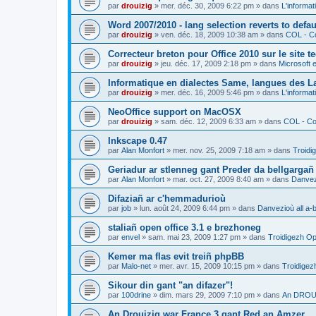
par
drouizig
»
mer. déc. 30, 2009 6:22 pm
» dans
L'informat
Word 2007/2010 - lang selection reverts to defa
par
drouizig
»
ven. déc. 18, 2009 10:38 am
» dans
COL - Co
Correcteur breton pour Office 2010 sur le site 
par
drouizig
»
jeu. déc. 17, 2009 2:18 pm
» dans
Microsoft e
Informatique en dialectes Same, langues des 
par
drouizig
»
mer. déc. 16, 2009 5:46 pm
» dans
L'informat
NeoOffice support on MacOSX
par
drouizig
»
sam. déc. 12, 2009 6:33 am
» dans
COL - Cor
Inkscape 0.47
par
Alan Monfort
»
mer. nov. 25, 2009 7:18 am
» dans
Troidi
Geriadur ar stlenneg gant Preder da bellgargañ
par
Alan Monfort
»
mar. oct. 27, 2009 8:40 am
» dans
Danvezi
Difaziañ ar c'hemmadurioù
par
job
»
lun. août 24, 2009 6:44 pm
» dans
Danvezioù all a-
staliañ open office 3.1 e brezhoneg
par
envel
»
sam. mai 23, 2009 1:27 pm
» dans
Troidigezh Op
Kemer ma flas evit treiñ phpBB
par
Malo-net
»
mer. avr. 15, 2009 10:15 pm
» dans
Troidigez
Sikour din gant "an difazer"!
par
100drine
»
dim. mars 29, 2009 7:10 pm
» dans
An DROUI
An Drouizig war France 3 gant Red an Amzer