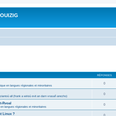
ROUIZIG
RÉPONSES
0
tique en langues régionales et minoritaires
0
iantoù all (frank a wirioù evit an darn vrasañ anezho)
t-Rvoal
0
 en langues régionales et minoritaires
nt Linux ?
0