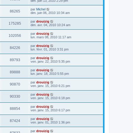
dim. juin 13, 2010 2:29 pm
par
Michel
86265
dim. juin 06, 2010 10:34 am
par
drouizig
175285
dim. avr. 04, 2010 10:24 am
par
drouizig
102056
lun. mars 08, 2010 11:17 am
par
drouizig
84226
lun. févr. 01, 2010 3:31 pm
par
drouizig
89793
ven. janv. 22, 2010 5:35 pm
par
drouizig
89888
lun. janv. 18, 2010 5:55 pm
par
drouizig
90870
ven. janv. 15, 2010 6:21 pm
par
drouizig
90330
ven. janv. 15, 2010 6:18 pm
par
drouizig
88854
ven. janv. 15, 2010 6:17 pm
par
drouizig
87424
ven. janv. 01, 2010 1:36 pm
par
drouizig