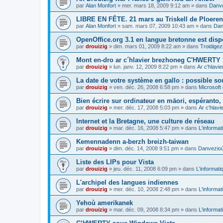
par
Alan Monfort
»
mer. mars 18, 2009 9:12 am
» dans
Danve
LIBRE EN FÊTE. 21 mars au Triskell de Ploeren
par
Alan Monfort
»
sam. mars 07, 2009 10:43 am
» dans
Dan
OpenOffice.org 3.1 en langue bretonne est disp
par
drouizig
»
dim. mars 01, 2009 8:22 am
» dans
Troidigez
Mont en-dro ar c´hlavier brezhoneg C'HWERTY 
par
drouizig
»
lun. janv. 12, 2009 8:22 pm
» dans
Ar c'hlav
La date de votre système en gallo : possible sou
par
drouizig
»
ven. déc. 26, 2008 6:58 pm
» dans
Microsoft 
Bien écrire sur ordinateur en māori, espéranto, g
par
drouizig
»
mer. déc. 17, 2008 5:03 pm
» dans
Ar c'hlav
Internet et la Bretagne, une culture de réseau
par
drouizig
»
mar. déc. 16, 2008 5:47 pm
» dans
L'informat
Kemennadenn a-berzh breizh-taiwan
par
drouizig
»
dim. déc. 14, 2008 9:51 pm
» dans
Danvezioù 
Liste des LIPs pour Vista
par
drouizig
»
jeu. déc. 11, 2008 6:09 pm
» dans
L'informati
L'archipel des langues indiennes
par
drouizig
»
mer. déc. 10, 2008 2:48 pm
» dans
L'informat
Yehoù amerikanek
par
drouizig
»
mar. déc. 09, 2008 8:34 pm
» dans
L'informat