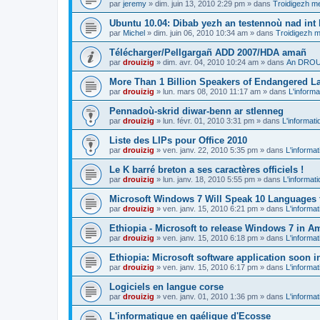
par
jeremy
»
dim. juin 13, 2010 2:29 pm
» dans
Troidigezh me
Ubuntu 10.04: Dibab yezh an testennoù nad int k
par
Michel
»
dim. juin 06, 2010 10:34 am
» dans
Troidigezh m
Télécharger/Pellgargañ ADD 2007/HDA amañ
par
drouizig
»
dim. avr. 04, 2010 10:24 am
» dans
An DROUI
More Than 1 Billion Speakers of Endangered L
par
drouizig
»
lun. mars 08, 2010 11:17 am
» dans
L'informa
Pennadoù-skrid diwar-benn ar stlenneg
par
drouizig
»
lun. févr. 01, 2010 3:31 pm
» dans
L'informati
Liste des LIPs pour Office 2010
par
drouizig
»
ven. janv. 22, 2010 5:35 pm
» dans
L'informat
Le K barré breton a ses caractères officiels !
par
drouizig
»
lun. janv. 18, 2010 5:55 pm
» dans
L'informat
Microsoft Windows 7 Will Speak 10 Languages 
par
drouizig
»
ven. janv. 15, 2010 6:21 pm
» dans
L'informat
Ethiopia - Microsoft to release Windows 7 in A
par
drouizig
»
ven. janv. 15, 2010 6:18 pm
» dans
L'informat
Ethiopia: Microsoft software application soon 
par
drouizig
»
ven. janv. 15, 2010 6:17 pm
» dans
L'informat
Logiciels en langue corse
par
drouizig
»
ven. janv. 01, 2010 1:36 pm
» dans
L'informat
L'informatique en gaélique d'Ecosse