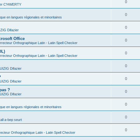
0
vier C'HWERTY
0
ique en langues régionales et minoritaires
0
IG Difazier
rosoft Office
0
recteur Orthographique Latin - Latin Spell Checker
OL)
0
recteur Orthographique Latin - Latin Spell Checker
0
IZIG Difazier
?
0
IZIG Difazier
 pas ?
0
IZIG Difazier
0
ique en langues régionales et minoritaires
0
all a-bep seurt
0
ecteur Orthographique Latin - Latin Spell Checker