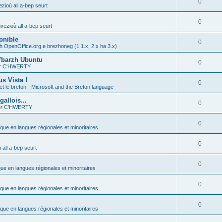
0
zioù all a-bep seurt
0
vezioù all a-bep seurt
onible
0
h OpenOffice.org e brezhoneg (1.1.x, 2.x ha 3.x)
'barzh Ubuntu
0
ier C'HWERTY
s Vista !
0
et le breton - Microsoft and the Breton language
allois...
0
ier C'HWERTY
0
ique en langues régionales et minoritaires
0
all a-bep seurt
0
que en langues régionales et minoritaires
0
ique en langues régionales et minoritaires
0
ique en langues régionales et minoritaires