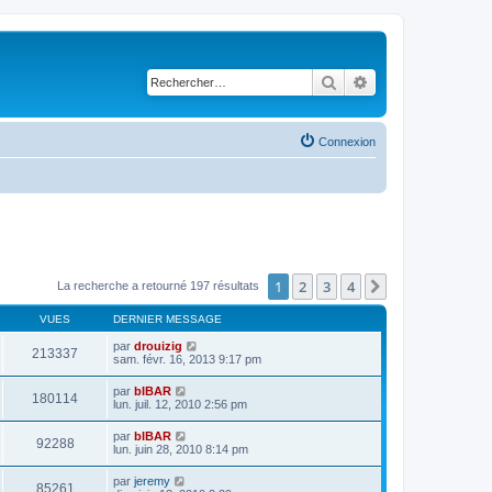
Rechercher
Recherche avancé
Connexion
1
2
3
4
Suivant
La recherche a retourné 197 résultats
VUES
DERNIER MESSAGE
par
drouizig
213337
sam. févr. 16, 2013 9:17 pm
par
bIBAR
180114
lun. juil. 12, 2010 2:56 pm
par
bIBAR
92288
lun. juin 28, 2010 8:14 pm
par
jeremy
85261