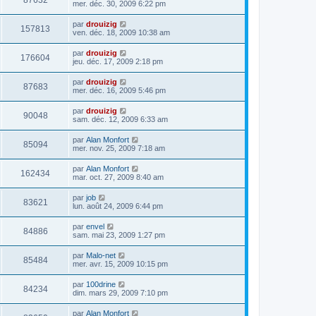
87632
mer. déc. 30, 2009 6:22 pm
par
drouizig
157813
ven. déc. 18, 2009 10:38 am
par
drouizig
176604
jeu. déc. 17, 2009 2:18 pm
par
drouizig
87683
mer. déc. 16, 2009 5:46 pm
par
drouizig
90048
sam. déc. 12, 2009 6:33 am
par
Alan Monfort
85094
mer. nov. 25, 2009 7:18 am
par
Alan Monfort
162434
mar. oct. 27, 2009 8:40 am
par
job
83621
lun. août 24, 2009 6:44 pm
par
envel
84886
sam. mai 23, 2009 1:27 pm
par
Malo-net
85484
mer. avr. 15, 2009 10:15 pm
par
100drine
84234
dim. mars 29, 2009 7:10 pm
par
Alan Monfort