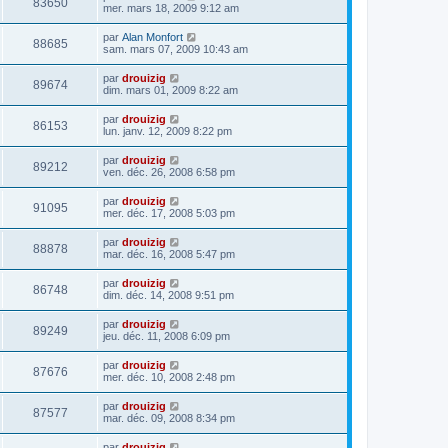
83650
mer. mars 18, 2009 9:12 am
par
Alan Monfort
88685
sam. mars 07, 2009 10:43 am
par
drouizig
89674
dim. mars 01, 2009 8:22 am
par
drouizig
86153
lun. janv. 12, 2009 8:22 pm
par
drouizig
89212
ven. déc. 26, 2008 6:58 pm
par
drouizig
91095
mer. déc. 17, 2008 5:03 pm
par
drouizig
88878
mar. déc. 16, 2008 5:47 pm
par
drouizig
86748
dim. déc. 14, 2008 9:51 pm
par
drouizig
89249
jeu. déc. 11, 2008 6:09 pm
par
drouizig
87676
mer. déc. 10, 2008 2:48 pm
par
drouizig
87577
mar. déc. 09, 2008 8:34 pm
par
drouizig