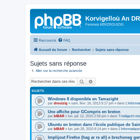
Korvigelloù An D
Foromoù KERZROUIZIG
Raccourcis
FAQ
Accueil du forum
Rechercher
Sujets sans réponse
Sujets sans réponse
Aller sur la recherche avancée
Rechercher
Recherche avancée
SUJETS
Windows 8 disponible en Tamazight
par
drouizig
»
sam. févr. 16, 2013 9:17 pm
» dans
L'informa
Une affiche pour GCompris en breton
par
bIBAR
»
lun. juil. 12, 2010 2:56 pm
» dans
Troidigezh mez
Ubuntu en breton dans l'école publique de Sain
par
bIBAR
»
lun. juin 28, 2010 8:14 pm
» dans
L'informatique
Implijout Firefox (hag ar re all) e brezhoneg ga