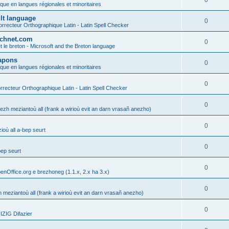
0
ique en langues régionales et minoritaires
ult language
0
rrecteur Orthographique Latin - Latin Spell Checker
technet.com
0
t le breton - Microsoft and the Breton language
Lapons
0
ique en langues régionales et minoritaires
0
recteur Orthographique Latin - Latin Spell Checker
0
gezh meziantoù all (frank a wirioù evit an darn vrasañ anezho)
0
où all a-bep seurt
0
bep seurt
0
enOffice.org e brezhoneg (1.1.x, 2.x ha 3.x)
0
h meziantoù all (frank a wirioù evit an darn vrasañ anezho)
0
ZIG Difazier