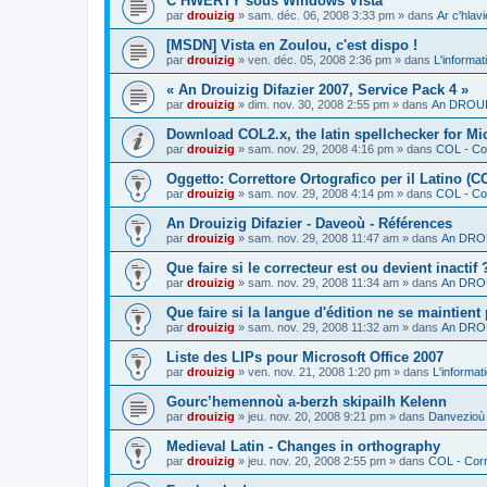
C’HWERTY sous Windows Vista
par
drouizig
»
sam. déc. 06, 2008 3:33 pm
» dans
Ar c'hla
[MSDN] Vista en Zoulou, c'est dispo !
par
drouizig
»
ven. déc. 05, 2008 2:36 pm
» dans
L'informat
« An Drouizig Difazier 2007, Service Pack 4 »
par
drouizig
»
dim. nov. 30, 2008 2:55 pm
» dans
An DROUIZ
Download COL2.x, the latin spellchecker for Mic
par
drouizig
»
sam. nov. 29, 2008 4:16 pm
» dans
COL - Cor
Oggetto: Correttore Ortografico per il Latino (C
par
drouizig
»
sam. nov. 29, 2008 4:14 pm
» dans
COL - Cor
An Drouizig Difazier - Daveoù - Références
par
drouizig
»
sam. nov. 29, 2008 11:47 am
» dans
An DROU
Que faire si le correcteur est ou devient inactif 
par
drouizig
»
sam. nov. 29, 2008 11:34 am
» dans
An DROU
Que faire si la langue d'édition ne se maintient
par
drouizig
»
sam. nov. 29, 2008 11:32 am
» dans
An DROU
Liste des LIPs pour Microsoft Office 2007
par
drouizig
»
ven. nov. 21, 2008 1:20 pm
» dans
L'informat
Gourc’hemennoù a-berzh skipailh Kelenn
par
drouizig
»
jeu. nov. 20, 2008 9:21 pm
» dans
Danvezioù 
Medieval Latin - Changes in orthography
par
drouizig
»
jeu. nov. 20, 2008 2:55 pm
» dans
COL - Corr