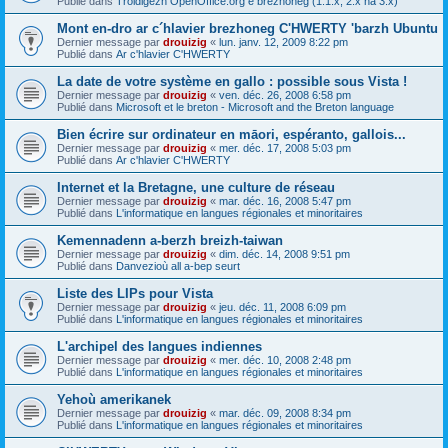
Publié dans
Troidigezh OpenOffice.org e brezhoneg (1.1.x, 2.x ha 3.x)
Mont en-dro ar c´hlavier brezhoneg C'HWERTY 'barzh Ubuntu
Dernier message par
drouizig
«
lun. janv. 12, 2009 8:22 pm
Publié dans
Ar c'hlavier C'HWERTY
La date de votre système en gallo : possible sous Vista !
Dernier message par
drouizig
«
ven. déc. 26, 2008 6:58 pm
Publié dans
Microsoft et le breton - Microsoft and the Breton language
Bien écrire sur ordinateur en māori, espéranto, gallois...
Dernier message par
drouizig
«
mer. déc. 17, 2008 5:03 pm
Publié dans
Ar c'hlavier C'HWERTY
Internet et la Bretagne, une culture de réseau
Dernier message par
drouizig
«
mar. déc. 16, 2008 5:47 pm
Publié dans
L'informatique en langues régionales et minoritaires
Kemennadenn a-berzh breizh-taiwan
Dernier message par
drouizig
«
dim. déc. 14, 2008 9:51 pm
Publié dans
Danvezioù all a-bep seurt
Liste des LIPs pour Vista
Dernier message par
drouizig
«
jeu. déc. 11, 2008 6:09 pm
Publié dans
L'informatique en langues régionales et minoritaires
L'archipel des langues indiennes
Dernier message par
drouizig
«
mer. déc. 10, 2008 2:48 pm
Publié dans
L'informatique en langues régionales et minoritaires
Yehoù amerikanek
Dernier message par
drouizig
«
mar. déc. 09, 2008 8:34 pm
Publié dans
L'informatique en langues régionales et minoritaires