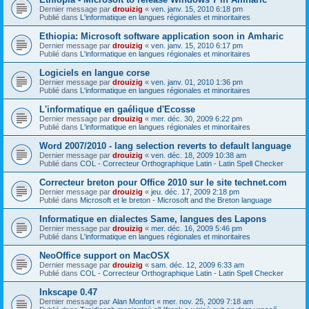
Dernier message par
drouizig
«
ven. janv. 15, 2010 6:18 pm
Publié dans
L'informatique en langues régionales et minoritaires
Ethiopia: Microsoft software application soon in Amharic
Dernier message par
drouizig
«
ven. janv. 15, 2010 6:17 pm
Publié dans
L'informatique en langues régionales et minoritaires
Logiciels en langue corse
Dernier message par
drouizig
«
ven. janv. 01, 2010 1:36 pm
Publié dans
L'informatique en langues régionales et minoritaires
L'informatique en gaélique d'Ecosse
Dernier message par
drouizig
«
mer. déc. 30, 2009 6:22 pm
Publié dans
L'informatique en langues régionales et minoritaires
Word 2007/2010 - lang selection reverts to default language
Dernier message par
drouizig
«
ven. déc. 18, 2009 10:38 am
Publié dans
COL - Correcteur Orthographique Latin - Latin Spell Checker
Correcteur breton pour Office 2010 sur le site technet.com
Dernier message par
drouizig
«
jeu. déc. 17, 2009 2:18 pm
Publié dans
Microsoft et le breton - Microsoft and the Breton language
Informatique en dialectes Same, langues des Lapons
Dernier message par
drouizig
«
mer. déc. 16, 2009 5:46 pm
Publié dans
L'informatique en langues régionales et minoritaires
NeoOffice support on MacOSX
Dernier message par
drouizig
«
sam. déc. 12, 2009 6:33 am
Publié dans
COL - Correcteur Orthographique Latin - Latin Spell Checker
Inkscape 0.47
Dernier message par
Alan Monfort
«
mer. nov. 25, 2009 7:18 am