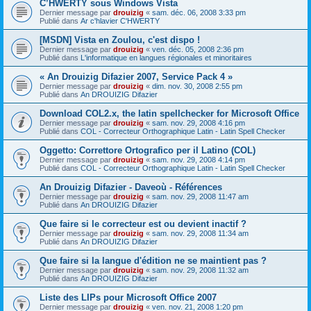
C’HWERTY sous Windows Vista
Dernier message par
drouizig
«
sam. déc. 06, 2008 3:33 pm
Publié dans
Ar c'hlavier C'HWERTY
[MSDN] Vista en Zoulou, c'est dispo !
Dernier message par
drouizig
«
ven. déc. 05, 2008 2:36 pm
Publié dans
L'informatique en langues régionales et minoritaires
« An Drouizig Difazier 2007, Service Pack 4 »
Dernier message par
drouizig
«
dim. nov. 30, 2008 2:55 pm
Publié dans
An DROUIZIG Difazier
Download COL2.x, the latin spellchecker for Microsoft Office
Dernier message par
drouizig
«
sam. nov. 29, 2008 4:16 pm
Publié dans
COL - Correcteur Orthographique Latin - Latin Spell Checker
Oggetto: Correttore Ortografico per il Latino (COL)
Dernier message par
drouizig
«
sam. nov. 29, 2008 4:14 pm
Publié dans
COL - Correcteur Orthographique Latin - Latin Spell Checker
An Drouizig Difazier - Daveoù - Références
Dernier message par
drouizig
«
sam. nov. 29, 2008 11:47 am
Publié dans
An DROUIZIG Difazier
Que faire si le correcteur est ou devient inactif ?
Dernier message par
drouizig
«
sam. nov. 29, 2008 11:34 am
Publié dans
An DROUIZIG Difazier
Que faire si la langue d'édition ne se maintient pas ?
Dernier message par
drouizig
«
sam. nov. 29, 2008 11:32 am
Publié dans
An DROUIZIG Difazier
Liste des LIPs pour Microsoft Office 2007
Dernier message par
drouizig
«
ven. nov. 21, 2008 1:20 pm