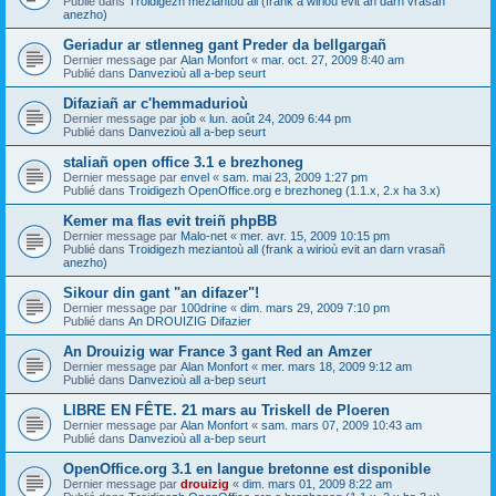
Publié dans
Troidigezh meziantoù all (frank a wirioù evit an darn vrasañ
anezho)
Geriadur ar stlenneg gant Preder da bellgargañ
Dernier message par
Alan Monfort
«
mar. oct. 27, 2009 8:40 am
Publié dans
Danvezioù all a-bep seurt
Difaziañ ar c'hemmadurioù
Dernier message par
job
«
lun. août 24, 2009 6:44 pm
Publié dans
Danvezioù all a-bep seurt
staliañ open office 3.1 e brezhoneg
Dernier message par
envel
«
sam. mai 23, 2009 1:27 pm
Publié dans
Troidigezh OpenOffice.org e brezhoneg (1.1.x, 2.x ha 3.x)
Kemer ma flas evit treiñ phpBB
Dernier message par
Malo-net
«
mer. avr. 15, 2009 10:15 pm
Publié dans
Troidigezh meziantoù all (frank a wirioù evit an darn vrasañ
anezho)
Sikour din gant "an difazer"!
Dernier message par
100drine
«
dim. mars 29, 2009 7:10 pm
Publié dans
An DROUIZIG Difazier
An Drouizig war France 3 gant Red an Amzer
Dernier message par
Alan Monfort
«
mer. mars 18, 2009 9:12 am
Publié dans
Danvezioù all a-bep seurt
LIBRE EN FÊTE. 21 mars au Triskell de Ploeren
Dernier message par
Alan Monfort
«
sam. mars 07, 2009 10:43 am
Publié dans
Danvezioù all a-bep seurt
OpenOffice.org 3.1 en langue bretonne est disponible
Dernier message par
drouizig
«
dim. mars 01, 2009 8:22 am