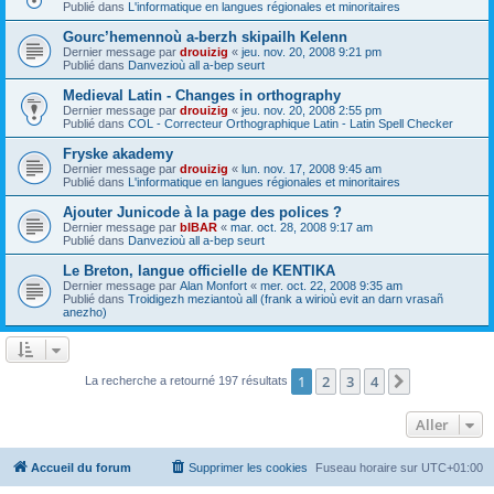
Publié dans
L'informatique en langues régionales et minoritaires
Gourc’hemennoù a-berzh skipailh Kelenn
Dernier message par
drouizig
«
jeu. nov. 20, 2008 9:21 pm
Publié dans
Danvezioù all a-bep seurt
Medieval Latin - Changes in orthography
Dernier message par
drouizig
«
jeu. nov. 20, 2008 2:55 pm
Publié dans
COL - Correcteur Orthographique Latin - Latin Spell Checker
Fryske akademy
Dernier message par
drouizig
«
lun. nov. 17, 2008 9:45 am
Publié dans
L'informatique en langues régionales et minoritaires
Ajouter Junicode à la page des polices ?
Dernier message par
bIBAR
«
mar. oct. 28, 2008 9:17 am
Publié dans
Danvezioù all a-bep seurt
Le Breton, langue officielle de KENTIKA
Dernier message par
Alan Monfort
«
mer. oct. 22, 2008 9:35 am
Publié dans
Troidigezh meziantoù all (frank a wirioù evit an darn vrasañ
anezho)
1
2
3
4
Suivant
La recherche a retourné 197 résultats
Aller
Accueil du forum
Supprimer les cookies
Fuseau horaire sur
UTC+01:00