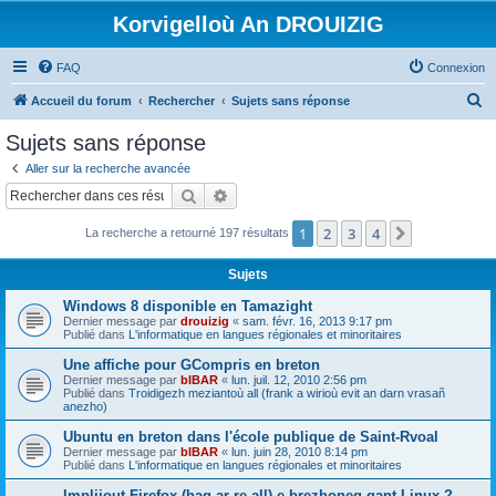
Korvigelloù An DROUIZIG
FAQ
Connexion
R
Accueil du forum
Rechercher
Sujets sans réponse
e
Sujets sans réponse
c
Aller sur la recherche avancée
h
Rechercher
Recherche avancée
e
1
2
3
4
Suivant
La recherche a retourné 197 résultats
r
c
Sujets
h
Windows 8 disponible en Tamazight
e
Dernier message par
drouizig
«
sam. févr. 16, 2013 9:17 pm
Publié dans
L'informatique en langues régionales et minoritaires
r
Une affiche pour GCompris en breton
Dernier message par
bIBAR
«
lun. juil. 12, 2010 2:56 pm
Publié dans
Troidigezh meziantoù all (frank a wirioù evit an darn vrasañ
anezho)
Ubuntu en breton dans l'école publique de Saint-Rvoal
Dernier message par
bIBAR
«
lun. juin 28, 2010 8:14 pm
Publié dans
L'informatique en langues régionales et minoritaires
Implijout Firefox (hag ar re all) e brezhoneg gant Linux ?