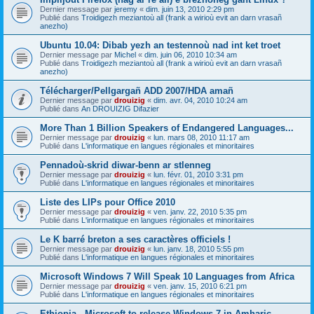
Dernier message par
jeremy
«
dim. juin 13, 2010 2:29 pm
Publié dans
Troidigezh meziantoù all (frank a wirioù evit an darn vrasañ
anezho)
Ubuntu 10.04: Dibab yezh an testennoù nad int ket troet
Dernier message par
Michel
«
dim. juin 06, 2010 10:34 am
Publié dans
Troidigezh meziantoù all (frank a wirioù evit an darn vrasañ
anezho)
Télécharger/Pellgargañ ADD 2007/HDA amañ
Dernier message par
drouizig
«
dim. avr. 04, 2010 10:24 am
Publié dans
An DROUIZIG Difazier
More Than 1 Billion Speakers of Endangered Languages...
Dernier message par
drouizig
«
lun. mars 08, 2010 11:17 am
Publié dans
L'informatique en langues régionales et minoritaires
Pennadoù-skrid diwar-benn ar stlenneg
Dernier message par
drouizig
«
lun. févr. 01, 2010 3:31 pm
Publié dans
L'informatique en langues régionales et minoritaires
Liste des LIPs pour Office 2010
Dernier message par
drouizig
«
ven. janv. 22, 2010 5:35 pm
Publié dans
L'informatique en langues régionales et minoritaires
Le K barré breton a ses caractères officiels !
Dernier message par
drouizig
«
lun. janv. 18, 2010 5:55 pm
Publié dans
L'informatique en langues régionales et minoritaires
Microsoft Windows 7 Will Speak 10 Languages from Africa
Dernier message par
drouizig
«
ven. janv. 15, 2010 6:21 pm
Publié dans
L'informatique en langues régionales et minoritaires
Ethiopia - Microsoft to release Windows 7 in Amharic