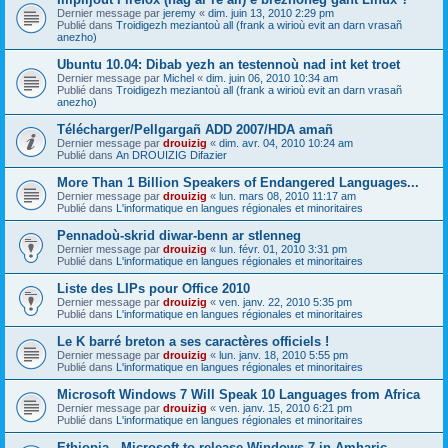
Dernier message par
jeremy
«
dim. juin 13, 2010 2:29 pm
Publié dans
Troidigezh meziantoù all (frank a wirioù evit an darn vrasañ
anezho)
Ubuntu 10.04: Dibab yezh an testennoù nad int ket troet
Dernier message par
Michel
«
dim. juin 06, 2010 10:34 am
Publié dans
Troidigezh meziantoù all (frank a wirioù evit an darn vrasañ
anezho)
Télécharger/Pellgargañ ADD 2007/HDA amañ
Dernier message par
drouizig
«
dim. avr. 04, 2010 10:24 am
Publié dans
An DROUIZIG Difazier
More Than 1 Billion Speakers of Endangered Languages...
Dernier message par
drouizig
«
lun. mars 08, 2010 11:17 am
Publié dans
L'informatique en langues régionales et minoritaires
Pennadoù-skrid diwar-benn ar stlenneg
Dernier message par
drouizig
«
lun. févr. 01, 2010 3:31 pm
Publié dans
L'informatique en langues régionales et minoritaires
Liste des LIPs pour Office 2010
Dernier message par
drouizig
«
ven. janv. 22, 2010 5:35 pm
Publié dans
L'informatique en langues régionales et minoritaires
Le K barré breton a ses caractères officiels !
Dernier message par
drouizig
«
lun. janv. 18, 2010 5:55 pm
Publié dans
L'informatique en langues régionales et minoritaires
Microsoft Windows 7 Will Speak 10 Languages from Africa
Dernier message par
drouizig
«
ven. janv. 15, 2010 6:21 pm
Publié dans
L'informatique en langues régionales et minoritaires
Ethiopia - Microsoft to release Windows 7 in Amharic