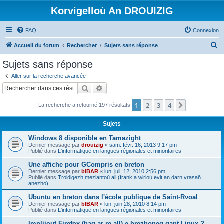
Korvigelloù An DROUIZIG
FAQ
Connexion
R
Accueil du forum
Rechercher
Sujets sans réponse
e
Sujets sans réponse
c
Aller sur la recherche avancée
h
Rechercher
Recherche avancée
e
1
2
3
4
Suivant
La recherche a retourné 197 résultats
r
c
Sujets
h
Windows 8 disponible en Tamazight
e
Dernier message par
drouizig
«
sam. févr. 16, 2013 9:17 pm
Publié dans
L'informatique en langues régionales et minoritaires
r
Une affiche pour GCompris en breton
Dernier message par
bIBAR
«
lun. juil. 12, 2010 2:56 pm
Publié dans
Troidigezh meziantoù all (frank a wirioù evit an darn vrasañ
anezho)
Ubuntu en breton dans l'école publique de Saint-Rvoal
Dernier message par
bIBAR
«
lun. juin 28, 2010 8:14 pm
Publié dans
L'informatique en langues régionales et minoritaires
Implijout Firefox (hag ar re all) e brezhoneg gant Linux ?