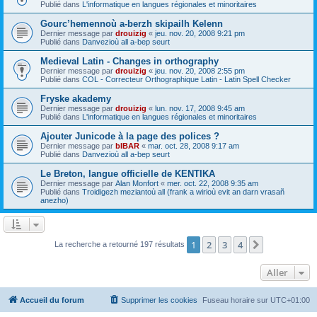
Publié dans
L'informatique en langues régionales et minoritaires
Gourc’hemennoù a-berzh skipailh Kelenn
Dernier message par
drouizig
«
jeu. nov. 20, 2008 9:21 pm
Publié dans
Danvezioù all a-bep seurt
Medieval Latin - Changes in orthography
Dernier message par
drouizig
«
jeu. nov. 20, 2008 2:55 pm
Publié dans
COL - Correcteur Orthographique Latin - Latin Spell Checker
Fryske akademy
Dernier message par
drouizig
«
lun. nov. 17, 2008 9:45 am
Publié dans
L'informatique en langues régionales et minoritaires
Ajouter Junicode à la page des polices ?
Dernier message par
bIBAR
«
mar. oct. 28, 2008 9:17 am
Publié dans
Danvezioù all a-bep seurt
Le Breton, langue officielle de KENTIKA
Dernier message par
Alan Monfort
«
mer. oct. 22, 2008 9:35 am
Publié dans
Troidigezh meziantoù all (frank a wirioù evit an darn vrasañ
anezho)
1
2
3
4
Suivant
La recherche a retourné 197 résultats
Aller
Accueil du forum
Supprimer les cookies
Fuseau horaire sur
UTC+01:00