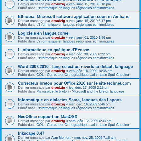
Dernier message par
drouizig
«
ven. janv. 15, 2010 6:18 pm
Publié dans
L'informatique en langues régionales et minoritaires
Ethiopia: Microsoft software application soon in Amharic
Dernier message par
drouizig
«
ven. janv. 15, 2010 6:17 pm
Publié dans
L'informatique en langues régionales et minoritaires
Logiciels en langue corse
Dernier message par
drouizig
«
ven. janv. 01, 2010 1:36 pm
Publié dans
L'informatique en langues régionales et minoritaires
L'informatique en gaélique d'Ecosse
Dernier message par
drouizig
«
mer. déc. 30, 2009 6:22 pm
Publié dans
L'informatique en langues régionales et minoritaires
Word 2007/2010 - lang selection reverts to default language
Dernier message par
drouizig
«
ven. déc. 18, 2009 10:38 am
Publié dans
COL - Correcteur Orthographique Latin - Latin Spell Checker
Correcteur breton pour Office 2010 sur le site technet.com
Dernier message par
drouizig
«
jeu. déc. 17, 2009 2:18 pm
Publié dans
Microsoft et le breton - Microsoft and the Breton language
Informatique en dialectes Same, langues des Lapons
Dernier message par
drouizig
«
mer. déc. 16, 2009 5:46 pm
Publié dans
L'informatique en langues régionales et minoritaires
NeoOffice support on MacOSX
Dernier message par
drouizig
«
sam. déc. 12, 2009 6:33 am
Publié dans
COL - Correcteur Orthographique Latin - Latin Spell Checker
Inkscape 0.47
Dernier message par
Alan Monfort
«
mer. nov. 25, 2009 7:18 am