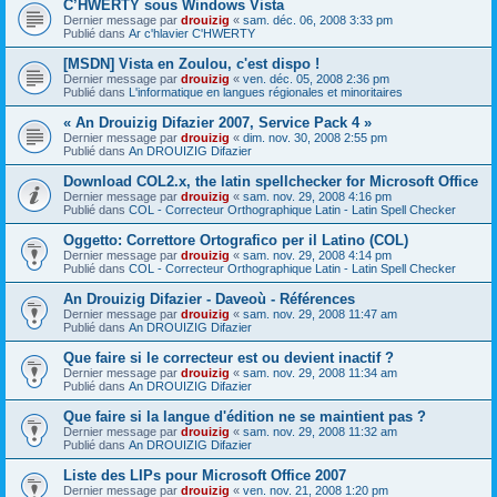
C’HWERTY sous Windows Vista
Dernier message par
drouizig
«
sam. déc. 06, 2008 3:33 pm
Publié dans
Ar c'hlavier C'HWERTY
[MSDN] Vista en Zoulou, c'est dispo !
Dernier message par
drouizig
«
ven. déc. 05, 2008 2:36 pm
Publié dans
L'informatique en langues régionales et minoritaires
« An Drouizig Difazier 2007, Service Pack 4 »
Dernier message par
drouizig
«
dim. nov. 30, 2008 2:55 pm
Publié dans
An DROUIZIG Difazier
Download COL2.x, the latin spellchecker for Microsoft Office
Dernier message par
drouizig
«
sam. nov. 29, 2008 4:16 pm
Publié dans
COL - Correcteur Orthographique Latin - Latin Spell Checker
Oggetto: Correttore Ortografico per il Latino (COL)
Dernier message par
drouizig
«
sam. nov. 29, 2008 4:14 pm
Publié dans
COL - Correcteur Orthographique Latin - Latin Spell Checker
An Drouizig Difazier - Daveoù - Références
Dernier message par
drouizig
«
sam. nov. 29, 2008 11:47 am
Publié dans
An DROUIZIG Difazier
Que faire si le correcteur est ou devient inactif ?
Dernier message par
drouizig
«
sam. nov. 29, 2008 11:34 am
Publié dans
An DROUIZIG Difazier
Que faire si la langue d'édition ne se maintient pas ?
Dernier message par
drouizig
«
sam. nov. 29, 2008 11:32 am
Publié dans
An DROUIZIG Difazier
Liste des LIPs pour Microsoft Office 2007
Dernier message par
drouizig
«
ven. nov. 21, 2008 1:20 pm