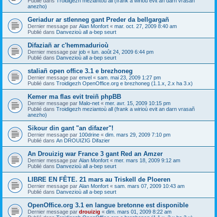
Publié dans
Troidigezh meziantoù all (frank a wirioù evit an darn vrasañ
anezho)
Geriadur ar stlenneg gant Preder da bellgargañ
Dernier message par
Alan Monfort
«
mar. oct. 27, 2009 8:40 am
Publié dans
Danvezioù all a-bep seurt
Difaziañ ar c'hemmadurioù
Dernier message par
job
«
lun. août 24, 2009 6:44 pm
Publié dans
Danvezioù all a-bep seurt
staliañ open office 3.1 e brezhoneg
Dernier message par
envel
«
sam. mai 23, 2009 1:27 pm
Publié dans
Troidigezh OpenOffice.org e brezhoneg (1.1.x, 2.x ha 3.x)
Kemer ma flas evit treiñ phpBB
Dernier message par
Malo-net
«
mer. avr. 15, 2009 10:15 pm
Publié dans
Troidigezh meziantoù all (frank a wirioù evit an darn vrasañ
anezho)
Sikour din gant "an difazer"!
Dernier message par
100drine
«
dim. mars 29, 2009 7:10 pm
Publié dans
An DROUIZIG Difazier
An Drouizig war France 3 gant Red an Amzer
Dernier message par
Alan Monfort
«
mer. mars 18, 2009 9:12 am
Publié dans
Danvezioù all a-bep seurt
LIBRE EN FÊTE. 21 mars au Triskell de Ploeren
Dernier message par
Alan Monfort
«
sam. mars 07, 2009 10:43 am
Publié dans
Danvezioù all a-bep seurt
OpenOffice.org 3.1 en langue bretonne est disponible
Dernier message par
drouizig
«
dim. mars 01, 2009 8:22 am