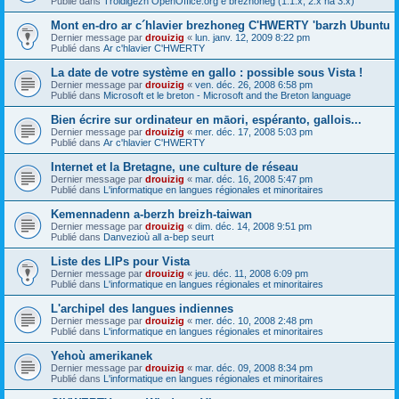
Publié dans
Troidigezh OpenOffice.org e brezhoneg (1.1.x, 2.x ha 3.x)
Mont en-dro ar c´hlavier brezhoneg C'HWERTY 'barzh Ubuntu
Dernier message par
drouizig
«
lun. janv. 12, 2009 8:22 pm
Publié dans
Ar c'hlavier C'HWERTY
La date de votre système en gallo : possible sous Vista !
Dernier message par
drouizig
«
ven. déc. 26, 2008 6:58 pm
Publié dans
Microsoft et le breton - Microsoft and the Breton language
Bien écrire sur ordinateur en māori, espéranto, gallois...
Dernier message par
drouizig
«
mer. déc. 17, 2008 5:03 pm
Publié dans
Ar c'hlavier C'HWERTY
Internet et la Bretagne, une culture de réseau
Dernier message par
drouizig
«
mar. déc. 16, 2008 5:47 pm
Publié dans
L'informatique en langues régionales et minoritaires
Kemennadenn a-berzh breizh-taiwan
Dernier message par
drouizig
«
dim. déc. 14, 2008 9:51 pm
Publié dans
Danvezioù all a-bep seurt
Liste des LIPs pour Vista
Dernier message par
drouizig
«
jeu. déc. 11, 2008 6:09 pm
Publié dans
L'informatique en langues régionales et minoritaires
L'archipel des langues indiennes
Dernier message par
drouizig
«
mer. déc. 10, 2008 2:48 pm
Publié dans
L'informatique en langues régionales et minoritaires
Yehoù amerikanek
Dernier message par
drouizig
«
mar. déc. 09, 2008 8:34 pm
Publié dans
L'informatique en langues régionales et minoritaires