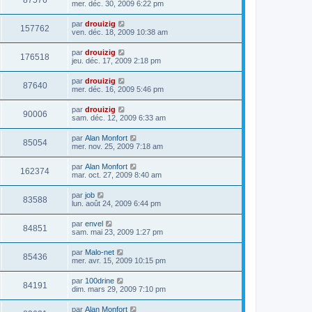
87576
mer. déc. 30, 2009 6:22 pm
par
drouizig
157762
ven. déc. 18, 2009 10:38 am
par
drouizig
176518
jeu. déc. 17, 2009 2:18 pm
par
drouizig
87640
mer. déc. 16, 2009 5:46 pm
par
drouizig
90006
sam. déc. 12, 2009 6:33 am
par
Alan Monfort
85054
mer. nov. 25, 2009 7:18 am
par
Alan Monfort
162374
mar. oct. 27, 2009 8:40 am
par
job
83588
lun. août 24, 2009 6:44 pm
par
envel
84851
sam. mai 23, 2009 1:27 pm
par
Malo-net
85436
mer. avr. 15, 2009 10:15 pm
par
100drine
84191
dim. mars 29, 2009 7:10 pm
par
Alan Monfort