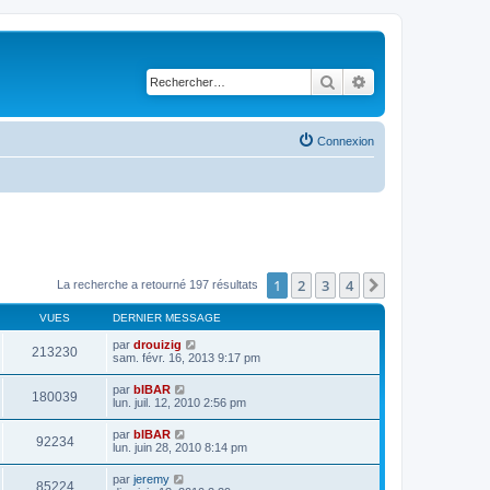
Rechercher
Recherche avancé
Connexion
1
2
3
4
Suivant
La recherche a retourné 197 résultats
VUES
DERNIER MESSAGE
par
drouizig
213230
sam. févr. 16, 2013 9:17 pm
par
bIBAR
180039
lun. juil. 12, 2010 2:56 pm
par
bIBAR
92234
lun. juin 28, 2010 8:14 pm
par
jeremy
85224