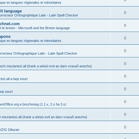
0
ique en langues régionales et minoritaires
ult language
0
rrecteur Orthographique Latin - Latin Spell Checker
technet.com
0
t le breton - Microsoft and the Breton language
Lapons
0
ique en langues régionales et minoritaires
0
recteur Orthographique Latin - Latin Spell Checker
0
gezh meziantoù all (frank a wirioù evit an darn vrasañ anezho)
0
où all a-bep seurt
0
bep seurt
0
enOffice.org e brezhoneg (1.1.x, 2.x ha 3.x)
0
h meziantoù all (frank a wirioù evit an darn vrasañ anezho)
0
ZIG Difazier