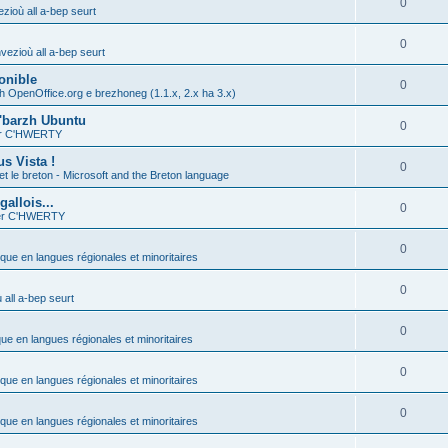
0
zioù all a-bep seurt
0
vezioù all a-bep seurt
onible
0
h OpenOffice.org e brezhoneg (1.1.x, 2.x ha 3.x)
'barzh Ubuntu
0
ier C'HWERTY
s Vista !
0
et le breton - Microsoft and the Breton language
allois...
0
ier C'HWERTY
0
ique en langues régionales et minoritaires
0
all a-bep seurt
0
que en langues régionales et minoritaires
0
ique en langues régionales et minoritaires
0
ique en langues régionales et minoritaires