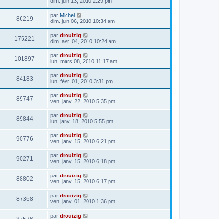
dim. juin 13, 2010 2:29 pm
par
Michel
86219
dim. juin 06, 2010 10:34 am
par
drouizig
175221
dim. avr. 04, 2010 10:24 am
par
drouizig
101897
lun. mars 08, 2010 11:17 am
par
drouizig
84183
lun. févr. 01, 2010 3:31 pm
par
drouizig
89747
ven. janv. 22, 2010 5:35 pm
par
drouizig
89844
lun. janv. 18, 2010 5:55 pm
par
drouizig
90776
ven. janv. 15, 2010 6:21 pm
par
drouizig
90271
ven. janv. 15, 2010 6:18 pm
par
drouizig
88802
ven. janv. 15, 2010 6:17 pm
par
drouizig
87368
ven. janv. 01, 2010 1:36 pm
par
drouizig