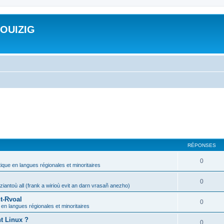
ROUIZIG
RÉPONSES
0
tique en langues régionales et minoritaires
0
iantoù all (frank a wirioù evit an darn vrasañ anezho)
t-Rvoal
0
 en langues régionales et minoritaires
nt Linux ?
0