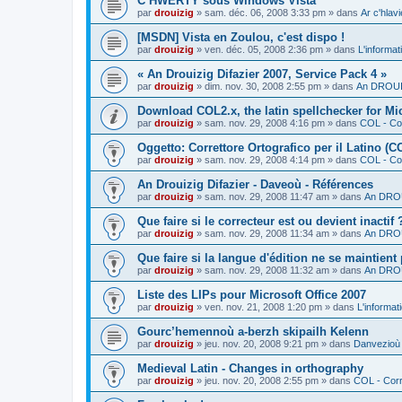
C’HWERTY sous Windows Vista
par
drouizig
»
sam. déc. 06, 2008 3:33 pm
» dans
Ar c'hla
[MSDN] Vista en Zoulou, c'est dispo !
par
drouizig
»
ven. déc. 05, 2008 2:36 pm
» dans
L'informat
« An Drouizig Difazier 2007, Service Pack 4 »
par
drouizig
»
dim. nov. 30, 2008 2:55 pm
» dans
An DROUIZ
Download COL2.x, the latin spellchecker for Mic
par
drouizig
»
sam. nov. 29, 2008 4:16 pm
» dans
COL - Cor
Oggetto: Correttore Ortografico per il Latino (C
par
drouizig
»
sam. nov. 29, 2008 4:14 pm
» dans
COL - Cor
An Drouizig Difazier - Daveoù - Références
par
drouizig
»
sam. nov. 29, 2008 11:47 am
» dans
An DROU
Que faire si le correcteur est ou devient inactif 
par
drouizig
»
sam. nov. 29, 2008 11:34 am
» dans
An DROU
Que faire si la langue d'édition ne se maintient
par
drouizig
»
sam. nov. 29, 2008 11:32 am
» dans
An DROU
Liste des LIPs pour Microsoft Office 2007
par
drouizig
»
ven. nov. 21, 2008 1:20 pm
» dans
L'informat
Gourc’hemennoù a-berzh skipailh Kelenn
par
drouizig
»
jeu. nov. 20, 2008 9:21 pm
» dans
Danvezioù 
Medieval Latin - Changes in orthography
par
drouizig
»
jeu. nov. 20, 2008 2:55 pm
» dans
COL - Corr