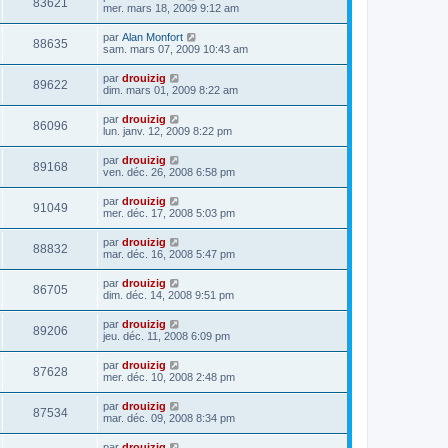
83621
mer. mars 18, 2009 9:12 am
par
Alan Monfort
88635
sam. mars 07, 2009 10:43 am
par
drouizig
89622
dim. mars 01, 2009 8:22 am
par
drouizig
86096
lun. janv. 12, 2009 8:22 pm
par
drouizig
89168
ven. déc. 26, 2008 6:58 pm
par
drouizig
91049
mer. déc. 17, 2008 5:03 pm
par
drouizig
88832
mar. déc. 16, 2008 5:47 pm
par
drouizig
86705
dim. déc. 14, 2008 9:51 pm
par
drouizig
89206
jeu. déc. 11, 2008 6:09 pm
par
drouizig
87628
mer. déc. 10, 2008 2:48 pm
par
drouizig
87534
mar. déc. 09, 2008 8:34 pm
par
drouizig