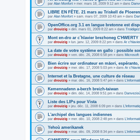
par
Alan Monfort
»
mer. mars 18, 2009 9:12 am
» dans
Danve
LIBRE EN FÊTE. 21 mars au Triskell de Ploeren
par
Alan Monfort
»
sam. mars 07, 2009 10:43 am
» dans
Dan
OpenOffice.org 3.1 en langue bretonne est disp
par
drouizig
»
dim. mars 01, 2009 8:22 am
» dans
Troidigez
Mont en-dro ar c´hlavier brezhoneg C'HWERTY 
par
drouizig
»
lun. janv. 12, 2009 8:22 pm
» dans
Ar c'hlav
La date de votre système en gallo : possible sou
par
drouizig
»
ven. déc. 26, 2008 6:58 pm
» dans
Microsoft 
Bien écrire sur ordinateur en māori, espéranto, g
par
drouizig
»
mer. déc. 17, 2008 5:03 pm
» dans
Ar c'hlav
Internet et la Bretagne, une culture de réseau
par
drouizig
»
mar. déc. 16, 2008 5:47 pm
» dans
L'informat
Kemennadenn a-berzh breizh-taiwan
par
drouizig
»
dim. déc. 14, 2008 9:51 pm
» dans
Danvezioù 
Liste des LIPs pour Vista
par
drouizig
»
jeu. déc. 11, 2008 6:09 pm
» dans
L'informati
L'archipel des langues indiennes
par
drouizig
»
mer. déc. 10, 2008 2:48 pm
» dans
L'informat
Yehoù amerikanek
par
drouizig
»
mar. déc. 09, 2008 8:34 pm
» dans
L'informat