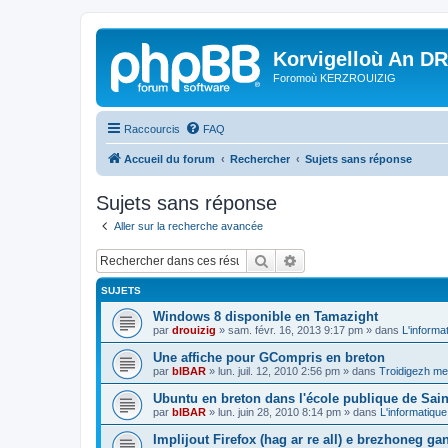
Korvigelloù An D
Foromoù KERZROUIZIG
Raccourcis
FAQ
Accueil du forum
Rechercher
Sujets sans réponse
Sujets sans réponse
Aller sur la recherche avancée
Rechercher
Recherche avancée
SUJETS
Windows 8 disponible en Tamazight
par
drouizig
»
sam. févr. 16, 2013 9:17 pm
» dans
L'informa
Une affiche pour GCompris en breton
par
bIBAR
»
lun. juil. 12, 2010 2:56 pm
» dans
Troidigezh mez
Ubuntu en breton dans l'école publique de Sain
par
bIBAR
»
lun. juin 28, 2010 8:14 pm
» dans
L'informatique
Implijout Firefox (hag ar re all) e brezhoneg ga