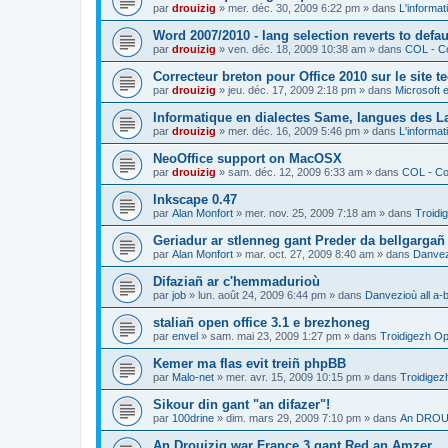
par
drouizig
»
mer. déc. 30, 2009 6:22 pm
» dans
L'informat
Word 2007/2010 - lang selection reverts to defa
par
drouizig
»
ven. déc. 18, 2009 10:38 am
» dans
COL - Co
Correcteur breton pour Office 2010 sur le site 
par
drouizig
»
jeu. déc. 17, 2009 2:18 pm
» dans
Microsoft e
Informatique en dialectes Same, langues des 
par
drouizig
»
mer. déc. 16, 2009 5:46 pm
» dans
L'informat
NeoOffice support on MacOSX
par
drouizig
»
sam. déc. 12, 2009 6:33 am
» dans
COL - Cor
Inkscape 0.47
par
Alan Monfort
»
mer. nov. 25, 2009 7:18 am
» dans
Troidi
Geriadur ar stlenneg gant Preder da bellgargañ
par
Alan Monfort
»
mar. oct. 27, 2009 8:40 am
» dans
Danvezi
Difaziañ ar c'hemmadurioù
par
job
»
lun. août 24, 2009 6:44 pm
» dans
Danvezioù all a-
staliañ open office 3.1 e brezhoneg
par
envel
»
sam. mai 23, 2009 1:27 pm
» dans
Troidigezh Op
Kemer ma flas evit treiñ phpBB
par
Malo-net
»
mer. avr. 15, 2009 10:15 pm
» dans
Troidigez
Sikour din gant "an difazer"!
par
100drine
»
dim. mars 29, 2009 7:10 pm
» dans
An DROUI
An Drouizig war France 3 gant Red an Amzer