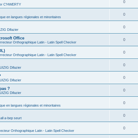
0
vier C'HWERTY
0
ique en langues régionales et minoritaires
0
IG Difazier
rosoft Office
0
recteur Orthographique Latin - Latin Spell Checker
OL)
0
recteur Orthographique Latin - Latin Spell Checker
0
IZIG Difazier
?
0
IZIG Difazier
 pas ?
0
IZIG Difazier
0
ique en langues régionales et minoritaires
0
all a-bep seurt
0
ecteur Orthographique Latin - Latin Spell Checker