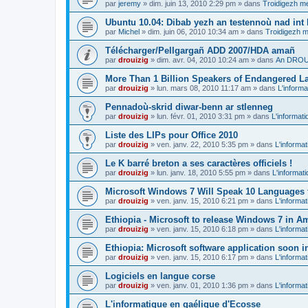
par
jeremy
»
dim. juin 13, 2010 2:29 pm
» dans
Troidigezh me
Ubuntu 10.04: Dibab yezh an testennoù nad int k
par
Michel
»
dim. juin 06, 2010 10:34 am
» dans
Troidigezh m
Télécharger/Pellgargañ ADD 2007/HDA amañ
par
drouizig
»
dim. avr. 04, 2010 10:24 am
» dans
An DROUI
More Than 1 Billion Speakers of Endangered L
par
drouizig
»
lun. mars 08, 2010 11:17 am
» dans
L'informa
Pennadoù-skrid diwar-benn ar stlenneg
par
drouizig
»
lun. févr. 01, 2010 3:31 pm
» dans
L'informati
Liste des LIPs pour Office 2010
par
drouizig
»
ven. janv. 22, 2010 5:35 pm
» dans
L'informat
Le K barré breton a ses caractères officiels !
par
drouizig
»
lun. janv. 18, 2010 5:55 pm
» dans
L'informat
Microsoft Windows 7 Will Speak 10 Languages 
par
drouizig
»
ven. janv. 15, 2010 6:21 pm
» dans
L'informat
Ethiopia - Microsoft to release Windows 7 in A
par
drouizig
»
ven. janv. 15, 2010 6:18 pm
» dans
L'informat
Ethiopia: Microsoft software application soon 
par
drouizig
»
ven. janv. 15, 2010 6:17 pm
» dans
L'informat
Logiciels en langue corse
par
drouizig
»
ven. janv. 01, 2010 1:36 pm
» dans
L'informat
L'informatique en gaélique d'Ecosse