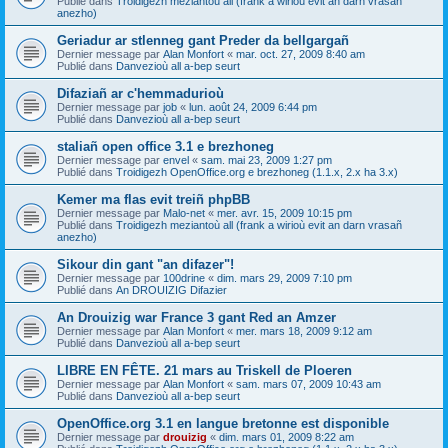
Publié dans
Troidigezh meziantoù all (frank a wirioù evit an darn vrasañ
anezho)
Geriadur ar stlenneg gant Preder da bellgargañ
Dernier message par
Alan Monfort
«
mar. oct. 27, 2009 8:40 am
Publié dans
Danvezioù all a-bep seurt
Difaziañ ar c'hemmadurioù
Dernier message par
job
«
lun. août 24, 2009 6:44 pm
Publié dans
Danvezioù all a-bep seurt
staliañ open office 3.1 e brezhoneg
Dernier message par
envel
«
sam. mai 23, 2009 1:27 pm
Publié dans
Troidigezh OpenOffice.org e brezhoneg (1.1.x, 2.x ha 3.x)
Kemer ma flas evit treiñ phpBB
Dernier message par
Malo-net
«
mer. avr. 15, 2009 10:15 pm
Publié dans
Troidigezh meziantoù all (frank a wirioù evit an darn vrasañ
anezho)
Sikour din gant "an difazer"!
Dernier message par
100drine
«
dim. mars 29, 2009 7:10 pm
Publié dans
An DROUIZIG Difazier
An Drouizig war France 3 gant Red an Amzer
Dernier message par
Alan Monfort
«
mer. mars 18, 2009 9:12 am
Publié dans
Danvezioù all a-bep seurt
LIBRE EN FÊTE. 21 mars au Triskell de Ploeren
Dernier message par
Alan Monfort
«
sam. mars 07, 2009 10:43 am
Publié dans
Danvezioù all a-bep seurt
OpenOffice.org 3.1 en langue bretonne est disponible
Dernier message par
drouizig
«
dim. mars 01, 2009 8:22 am