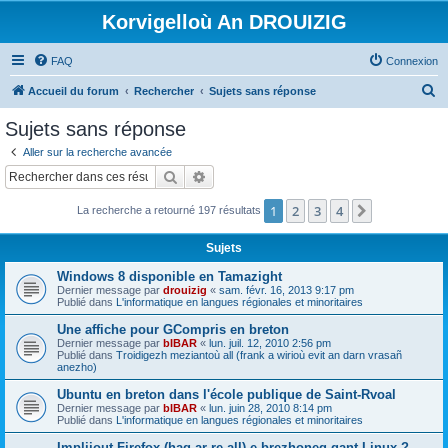
Korvigelloù An DROUIZIG
FAQ
Connexion
R
Accueil du forum
Rechercher
Sujets sans réponse
e
Sujets sans réponse
c
Aller sur la recherche avancée
h
Rechercher
Recherche avancée
e
1
2
3
4
Suivant
La recherche a retourné 197 résultats
r
c
Sujets
h
Windows 8 disponible en Tamazight
e
Dernier message par
drouizig
«
sam. févr. 16, 2013 9:17 pm
Publié dans
L'informatique en langues régionales et minoritaires
r
Une affiche pour GCompris en breton
Dernier message par
bIBAR
«
lun. juil. 12, 2010 2:56 pm
Publié dans
Troidigezh meziantoù all (frank a wirioù evit an darn vrasañ
anezho)
Ubuntu en breton dans l'école publique de Saint-Rvoal
Dernier message par
bIBAR
«
lun. juin 28, 2010 8:14 pm
Publié dans
L'informatique en langues régionales et minoritaires
Implijout Firefox (hag ar re all) e brezhoneg gant Linux ?