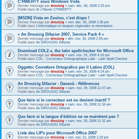
C’HWERTY sous Windows Vista
Dernier message par
drouizig
«
sam. déc. 06, 2008 3:33 pm
Publié dans
Ar c'hlavier C'HWERTY
[MSDN] Vista en Zoulou, c'est dispo !
Dernier message par
drouizig
«
ven. déc. 05, 2008 2:36 pm
Publié dans
L'informatique en langues régionales et minoritaires
« An Drouizig Difazier 2007, Service Pack 4 »
Dernier message par
drouizig
«
dim. nov. 30, 2008 2:55 pm
Publié dans
An DROUIZIG Difazier
Download COL2.x, the latin spellchecker for Microsoft Office
Dernier message par
drouizig
«
sam. nov. 29, 2008 4:16 pm
Publié dans
COL - Correcteur Orthographique Latin - Latin Spell Checker
Oggetto: Correttore Ortografico per il Latino (COL)
Dernier message par
drouizig
«
sam. nov. 29, 2008 4:14 pm
Publié dans
COL - Correcteur Orthographique Latin - Latin Spell Checker
An Drouizig Difazier - Daveoù - Références
Dernier message par
drouizig
«
sam. nov. 29, 2008 11:47 am
Publié dans
An DROUIZIG Difazier
Que faire si le correcteur est ou devient inactif ?
Dernier message par
drouizig
«
sam. nov. 29, 2008 11:34 am
Publié dans
An DROUIZIG Difazier
Que faire si la langue d'édition ne se maintient pas ?
Dernier message par
drouizig
«
sam. nov. 29, 2008 11:32 am
Publié dans
An DROUIZIG Difazier
Liste des LIPs pour Microsoft Office 2007
Dernier message par
drouizig
«
ven. nov. 21, 2008 1:20 pm