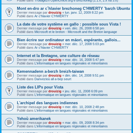
Publié dans
Troidigezh OpenOffice.org e brezhoneg (1.1.x, 2.x ha 3.x)
Mont en-dro ar c´hlavier brezhoneg C'HWERTY 'barzh Ubuntu
Dernier message par
drouizig
«
lun. janv. 12, 2009 8:22 pm
Publié dans
Ar c'hlavier C'HWERTY
La date de votre système en gallo : possible sous Vista !
Dernier message par
drouizig
«
ven. déc. 26, 2008 6:58 pm
Publié dans
Microsoft et le breton - Microsoft and the Breton language
Bien écrire sur ordinateur en māori, espéranto, gallois...
Dernier message par
drouizig
«
mer. déc. 17, 2008 5:03 pm
Publié dans
Ar c'hlavier C'HWERTY
Internet et la Bretagne, une culture de réseau
Dernier message par
drouizig
«
mar. déc. 16, 2008 5:47 pm
Publié dans
L'informatique en langues régionales et minoritaires
Kemennadenn a-berzh breizh-taiwan
Dernier message par
drouizig
«
dim. déc. 14, 2008 9:51 pm
Publié dans
Danvezioù all a-bep seurt
Liste des LIPs pour Vista
Dernier message par
drouizig
«
jeu. déc. 11, 2008 6:09 pm
Publié dans
L'informatique en langues régionales et minoritaires
L'archipel des langues indiennes
Dernier message par
drouizig
«
mer. déc. 10, 2008 2:48 pm
Publié dans
L'informatique en langues régionales et minoritaires
Yehoù amerikanek
Dernier message par
drouizig
«
mar. déc. 09, 2008 8:34 pm
Publié dans
L'informatique en langues régionales et minoritaires