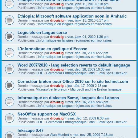
Dernier message par
drouizig
«
ven. janv. 15, 2010 6:18 pm
Publié dans
L'informatique en langues régionales et minoritaires
Ethiopia: Microsoft software application soon in Amharic
Dernier message par
drouizig
«
ven. janv. 15, 2010 6:17 pm
Publié dans
L'informatique en langues régionales et minoritaires
Logiciels en langue corse
Dernier message par
drouizig
«
ven. janv. 01, 2010 1:36 pm
Publié dans
L'informatique en langues régionales et minoritaires
L'informatique en gaélique d'Ecosse
Dernier message par
drouizig
«
mer. déc. 30, 2009 6:22 pm
Publié dans
L'informatique en langues régionales et minoritaires
Word 2007/2010 - lang selection reverts to default language
Dernier message par
drouizig
«
ven. déc. 18, 2009 10:38 am
Publié dans
COL - Correcteur Orthographique Latin - Latin Spell Checker
Correcteur breton pour Office 2010 sur le site technet.com
Dernier message par
drouizig
«
jeu. déc. 17, 2009 2:18 pm
Publié dans
Microsoft et le breton - Microsoft and the Breton language
Informatique en dialectes Same, langues des Lapons
Dernier message par
drouizig
«
mer. déc. 16, 2009 5:46 pm
Publié dans
L'informatique en langues régionales et minoritaires
NeoOffice support on MacOSX
Dernier message par
drouizig
«
sam. déc. 12, 2009 6:33 am
Publié dans
COL - Correcteur Orthographique Latin - Latin Spell Checker
Inkscape 0.47
Dernier message par
Alan Monfort
«
mer. nov. 25, 2009 7:18 am