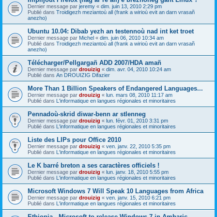
Dernier message par
jeremy
«
dim. juin 13, 2010 2:29 pm
Publié dans
Troidigezh meziantoù all (frank a wirioù evit an darn vrasañ
anezho)
Ubuntu 10.04: Dibab yezh an testennoù nad int ket troet
Dernier message par
Michel
«
dim. juin 06, 2010 10:34 am
Publié dans
Troidigezh meziantoù all (frank a wirioù evit an darn vrasañ
anezho)
Télécharger/Pellgargañ ADD 2007/HDA amañ
Dernier message par
drouizig
«
dim. avr. 04, 2010 10:24 am
Publié dans
An DROUIZIG Difazier
More Than 1 Billion Speakers of Endangered Languages...
Dernier message par
drouizig
«
lun. mars 08, 2010 11:17 am
Publié dans
L'informatique en langues régionales et minoritaires
Pennadoù-skrid diwar-benn ar stlenneg
Dernier message par
drouizig
«
lun. févr. 01, 2010 3:31 pm
Publié dans
L'informatique en langues régionales et minoritaires
Liste des LIPs pour Office 2010
Dernier message par
drouizig
«
ven. janv. 22, 2010 5:35 pm
Publié dans
L'informatique en langues régionales et minoritaires
Le K barré breton a ses caractères officiels !
Dernier message par
drouizig
«
lun. janv. 18, 2010 5:55 pm
Publié dans
L'informatique en langues régionales et minoritaires
Microsoft Windows 7 Will Speak 10 Languages from Africa
Dernier message par
drouizig
«
ven. janv. 15, 2010 6:21 pm
Publié dans
L'informatique en langues régionales et minoritaires
Ethiopia - Microsoft to release Windows 7 in Amharic