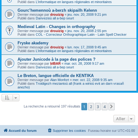
Publié dans
L'informatique en langues régionales et minoritaires
Gourc’hemennoù a-berzh skipailh Kelenn
Dernier message par
drouizig
«
jeu. nov. 20, 2008 9:21 pm
Publié dans
Danvezioù all a-bep seurt
Medieval Latin - Changes in orthography
Dernier message par
drouizig
«
jeu. nov. 20, 2008 2:55 pm
Publié dans
COL - Correcteur Orthographique Latin - Latin Spell Checker
Fryske akademy
Dernier message par
drouizig
«
lun. nov. 17, 2008 9:45 am
Publié dans
L'informatique en langues régionales et minoritaires
Ajouter Junicode à la page des polices ?
Dernier message par
bIBAR
«
mar. oct. 28, 2008 9:17 am
Publié dans
Danvezioù all a-bep seurt
Le Breton, langue officielle de KENTIKA
Dernier message par
Alan Monfort
«
mer. oct. 22, 2008 9:35 am
Publié dans
Troidigezh meziantoù all (frank a wirioù evit an darn vrasañ
anezho)
1
2
3
4
Suivant
La recherche a retourné 197 résultats
Aller
Accueil du forum
Supprimer les cookies
Fuseau horaire sur
UTC+01:00