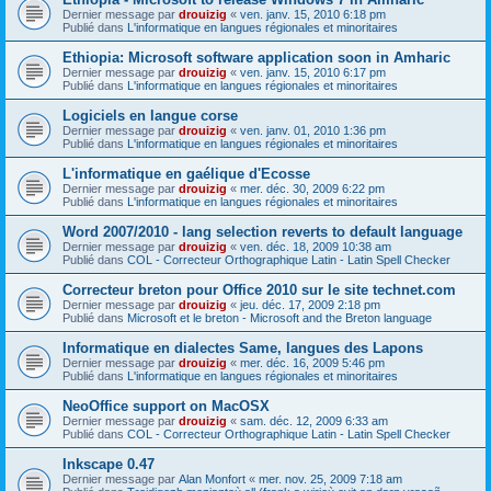
Dernier message par
drouizig
«
ven. janv. 15, 2010 6:18 pm
Publié dans
L'informatique en langues régionales et minoritaires
Ethiopia: Microsoft software application soon in Amharic
Dernier message par
drouizig
«
ven. janv. 15, 2010 6:17 pm
Publié dans
L'informatique en langues régionales et minoritaires
Logiciels en langue corse
Dernier message par
drouizig
«
ven. janv. 01, 2010 1:36 pm
Publié dans
L'informatique en langues régionales et minoritaires
L'informatique en gaélique d'Ecosse
Dernier message par
drouizig
«
mer. déc. 30, 2009 6:22 pm
Publié dans
L'informatique en langues régionales et minoritaires
Word 2007/2010 - lang selection reverts to default language
Dernier message par
drouizig
«
ven. déc. 18, 2009 10:38 am
Publié dans
COL - Correcteur Orthographique Latin - Latin Spell Checker
Correcteur breton pour Office 2010 sur le site technet.com
Dernier message par
drouizig
«
jeu. déc. 17, 2009 2:18 pm
Publié dans
Microsoft et le breton - Microsoft and the Breton language
Informatique en dialectes Same, langues des Lapons
Dernier message par
drouizig
«
mer. déc. 16, 2009 5:46 pm
Publié dans
L'informatique en langues régionales et minoritaires
NeoOffice support on MacOSX
Dernier message par
drouizig
«
sam. déc. 12, 2009 6:33 am
Publié dans
COL - Correcteur Orthographique Latin - Latin Spell Checker
Inkscape 0.47
Dernier message par
Alan Monfort
«
mer. nov. 25, 2009 7:18 am