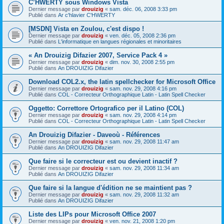
C’HWERTY sous Windows Vista
Dernier message par
drouizig
«
sam. déc. 06, 2008 3:33 pm
Publié dans
Ar c'hlavier C'HWERTY
[MSDN] Vista en Zoulou, c'est dispo !
Dernier message par
drouizig
«
ven. déc. 05, 2008 2:36 pm
Publié dans
L'informatique en langues régionales et minoritaires
« An Drouizig Difazier 2007, Service Pack 4 »
Dernier message par
drouizig
«
dim. nov. 30, 2008 2:55 pm
Publié dans
An DROUIZIG Difazier
Download COL2.x, the latin spellchecker for Microsoft Office
Dernier message par
drouizig
«
sam. nov. 29, 2008 4:16 pm
Publié dans
COL - Correcteur Orthographique Latin - Latin Spell Checker
Oggetto: Correttore Ortografico per il Latino (COL)
Dernier message par
drouizig
«
sam. nov. 29, 2008 4:14 pm
Publié dans
COL - Correcteur Orthographique Latin - Latin Spell Checker
An Drouizig Difazier - Daveoù - Références
Dernier message par
drouizig
«
sam. nov. 29, 2008 11:47 am
Publié dans
An DROUIZIG Difazier
Que faire si le correcteur est ou devient inactif ?
Dernier message par
drouizig
«
sam. nov. 29, 2008 11:34 am
Publié dans
An DROUIZIG Difazier
Que faire si la langue d'édition ne se maintient pas ?
Dernier message par
drouizig
«
sam. nov. 29, 2008 11:32 am
Publié dans
An DROUIZIG Difazier
Liste des LIPs pour Microsoft Office 2007
Dernier message par
drouizig
«
ven. nov. 21, 2008 1:20 pm