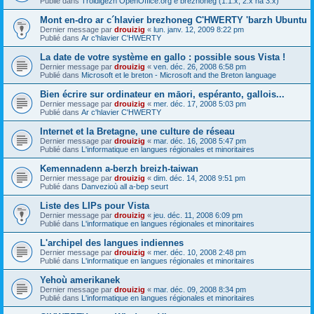
Publié dans
Troidigezh OpenOffice.org e brezhoneg (1.1.x, 2.x ha 3.x)
Mont en-dro ar c´hlavier brezhoneg C'HWERTY 'barzh Ubuntu
Dernier message par
drouizig
«
lun. janv. 12, 2009 8:22 pm
Publié dans
Ar c'hlavier C'HWERTY
La date de votre système en gallo : possible sous Vista !
Dernier message par
drouizig
«
ven. déc. 26, 2008 6:58 pm
Publié dans
Microsoft et le breton - Microsoft and the Breton language
Bien écrire sur ordinateur en māori, espéranto, gallois...
Dernier message par
drouizig
«
mer. déc. 17, 2008 5:03 pm
Publié dans
Ar c'hlavier C'HWERTY
Internet et la Bretagne, une culture de réseau
Dernier message par
drouizig
«
mar. déc. 16, 2008 5:47 pm
Publié dans
L'informatique en langues régionales et minoritaires
Kemennadenn a-berzh breizh-taiwan
Dernier message par
drouizig
«
dim. déc. 14, 2008 9:51 pm
Publié dans
Danvezioù all a-bep seurt
Liste des LIPs pour Vista
Dernier message par
drouizig
«
jeu. déc. 11, 2008 6:09 pm
Publié dans
L'informatique en langues régionales et minoritaires
L'archipel des langues indiennes
Dernier message par
drouizig
«
mer. déc. 10, 2008 2:48 pm
Publié dans
L'informatique en langues régionales et minoritaires
Yehoù amerikanek
Dernier message par
drouizig
«
mar. déc. 09, 2008 8:34 pm
Publié dans
L'informatique en langues régionales et minoritaires