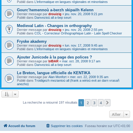
Publié dans
L'informatique en langues régionales et minoritaires
Gourc’hemennoù a-berzh skipailh Kelenn
Dernier message par
drouizig
«
jeu. nov. 20, 2008 9:21 pm
Publié dans
Danvezioù all a-bep seurt
Medieval Latin - Changes in orthography
Dernier message par
drouizig
«
jeu. nov. 20, 2008 2:55 pm
Publié dans
COL - Correcteur Orthographique Latin - Latin Spell Checker
Fryske akademy
Dernier message par
drouizig
«
lun. nov. 17, 2008 9:45 am
Publié dans
L'informatique en langues régionales et minoritaires
Ajouter Junicode à la page des polices ?
Dernier message par
bIBAR
«
mar. oct. 28, 2008 9:17 am
Publié dans
Danvezioù all a-bep seurt
Le Breton, langue officielle de KENTIKA
Dernier message par
Alan Monfort
«
mer. oct. 22, 2008 9:35 am
Publié dans
Troidigezh meziantoù all (frank a wirioù evit an darn vrasañ
anezho)
1
2
3
4
Suivant
La recherche a retourné 197 résultats
Aller
Accueil du forum
Supprimer les cookies
Fuseau horaire sur
UTC+01:00