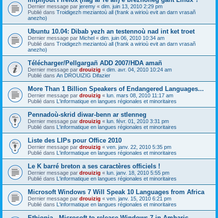
Dernier message par
jeremy
«
dim. juin 13, 2010 2:29 pm
Publié dans
Troidigezh meziantoù all (frank a wirioù evit an darn vrasañ
anezho)
Ubuntu 10.04: Dibab yezh an testennoù nad int ket troet
Dernier message par
Michel
«
dim. juin 06, 2010 10:34 am
Publié dans
Troidigezh meziantoù all (frank a wirioù evit an darn vrasañ
anezho)
Télécharger/Pellgargañ ADD 2007/HDA amañ
Dernier message par
drouizig
«
dim. avr. 04, 2010 10:24 am
Publié dans
An DROUIZIG Difazier
More Than 1 Billion Speakers of Endangered Languages...
Dernier message par
drouizig
«
lun. mars 08, 2010 11:17 am
Publié dans
L'informatique en langues régionales et minoritaires
Pennadoù-skrid diwar-benn ar stlenneg
Dernier message par
drouizig
«
lun. févr. 01, 2010 3:31 pm
Publié dans
L'informatique en langues régionales et minoritaires
Liste des LIPs pour Office 2010
Dernier message par
drouizig
«
ven. janv. 22, 2010 5:35 pm
Publié dans
L'informatique en langues régionales et minoritaires
Le K barré breton a ses caractères officiels !
Dernier message par
drouizig
«
lun. janv. 18, 2010 5:55 pm
Publié dans
L'informatique en langues régionales et minoritaires
Microsoft Windows 7 Will Speak 10 Languages from Africa
Dernier message par
drouizig
«
ven. janv. 15, 2010 6:21 pm
Publié dans
L'informatique en langues régionales et minoritaires
Ethiopia - Microsoft to release Windows 7 in Amharic