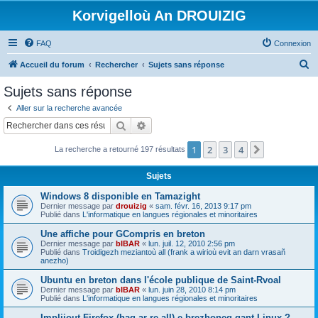
Korvigelloù An DROUIZIG
FAQ
Connexion
R
Accueil du forum
Rechercher
Sujets sans réponse
e
Sujets sans réponse
c
Aller sur la recherche avancée
h
Rechercher
Recherche avancée
e
1
2
3
4
Suivant
La recherche a retourné 197 résultats
r
c
Sujets
h
Windows 8 disponible en Tamazight
e
Dernier message par
drouizig
«
sam. févr. 16, 2013 9:17 pm
Publié dans
L'informatique en langues régionales et minoritaires
r
Une affiche pour GCompris en breton
Dernier message par
bIBAR
«
lun. juil. 12, 2010 2:56 pm
Publié dans
Troidigezh meziantoù all (frank a wirioù evit an darn vrasañ
anezho)
Ubuntu en breton dans l'école publique de Saint-Rvoal
Dernier message par
bIBAR
«
lun. juin 28, 2010 8:14 pm
Publié dans
L'informatique en langues régionales et minoritaires
Implijout Firefox (hag ar re all) e brezhoneg gant Linux ?