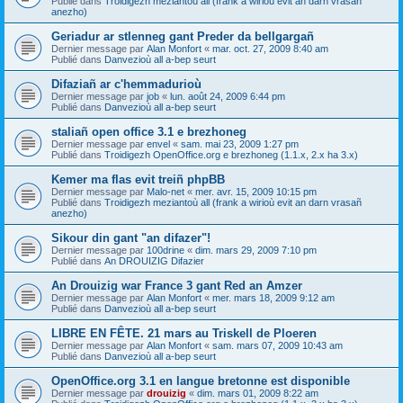
Publié dans
Troidigezh meziantoù all (frank a wirioù evit an darn vrasañ
anezho)
Geriadur ar stlenneg gant Preder da bellgargañ
Dernier message par
Alan Monfort
«
mar. oct. 27, 2009 8:40 am
Publié dans
Danvezioù all a-bep seurt
Difaziañ ar c'hemmadurioù
Dernier message par
job
«
lun. août 24, 2009 6:44 pm
Publié dans
Danvezioù all a-bep seurt
staliañ open office 3.1 e brezhoneg
Dernier message par
envel
«
sam. mai 23, 2009 1:27 pm
Publié dans
Troidigezh OpenOffice.org e brezhoneg (1.1.x, 2.x ha 3.x)
Kemer ma flas evit treiñ phpBB
Dernier message par
Malo-net
«
mer. avr. 15, 2009 10:15 pm
Publié dans
Troidigezh meziantoù all (frank a wirioù evit an darn vrasañ
anezho)
Sikour din gant "an difazer"!
Dernier message par
100drine
«
dim. mars 29, 2009 7:10 pm
Publié dans
An DROUIZIG Difazier
An Drouizig war France 3 gant Red an Amzer
Dernier message par
Alan Monfort
«
mer. mars 18, 2009 9:12 am
Publié dans
Danvezioù all a-bep seurt
LIBRE EN FÊTE. 21 mars au Triskell de Ploeren
Dernier message par
Alan Monfort
«
sam. mars 07, 2009 10:43 am
Publié dans
Danvezioù all a-bep seurt
OpenOffice.org 3.1 en langue bretonne est disponible
Dernier message par
drouizig
«
dim. mars 01, 2009 8:22 am