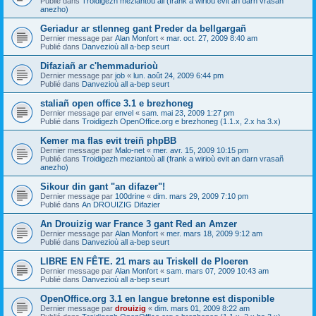
Publié dans
Troidigezh meziantoù all (frank a wirioù evit an darn vrasañ
anezho)
Geriadur ar stlenneg gant Preder da bellgargañ
Dernier message par
Alan Monfort
«
mar. oct. 27, 2009 8:40 am
Publié dans
Danvezioù all a-bep seurt
Difaziañ ar c'hemmadurioù
Dernier message par
job
«
lun. août 24, 2009 6:44 pm
Publié dans
Danvezioù all a-bep seurt
staliañ open office 3.1 e brezhoneg
Dernier message par
envel
«
sam. mai 23, 2009 1:27 pm
Publié dans
Troidigezh OpenOffice.org e brezhoneg (1.1.x, 2.x ha 3.x)
Kemer ma flas evit treiñ phpBB
Dernier message par
Malo-net
«
mer. avr. 15, 2009 10:15 pm
Publié dans
Troidigezh meziantoù all (frank a wirioù evit an darn vrasañ
anezho)
Sikour din gant "an difazer"!
Dernier message par
100drine
«
dim. mars 29, 2009 7:10 pm
Publié dans
An DROUIZIG Difazier
An Drouizig war France 3 gant Red an Amzer
Dernier message par
Alan Monfort
«
mer. mars 18, 2009 9:12 am
Publié dans
Danvezioù all a-bep seurt
LIBRE EN FÊTE. 21 mars au Triskell de Ploeren
Dernier message par
Alan Monfort
«
sam. mars 07, 2009 10:43 am
Publié dans
Danvezioù all a-bep seurt
OpenOffice.org 3.1 en langue bretonne est disponible
Dernier message par
drouizig
«
dim. mars 01, 2009 8:22 am