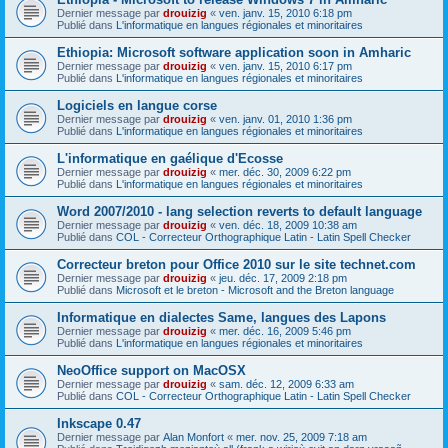
Dernier message par
drouizig
«
ven. janv. 15, 2010 6:18 pm
Publié dans
L'informatique en langues régionales et minoritaires
Ethiopia: Microsoft software application soon in Amharic
Dernier message par
drouizig
«
ven. janv. 15, 2010 6:17 pm
Publié dans
L'informatique en langues régionales et minoritaires
Logiciels en langue corse
Dernier message par
drouizig
«
ven. janv. 01, 2010 1:36 pm
Publié dans
L'informatique en langues régionales et minoritaires
L'informatique en gaélique d'Ecosse
Dernier message par
drouizig
«
mer. déc. 30, 2009 6:22 pm
Publié dans
L'informatique en langues régionales et minoritaires
Word 2007/2010 - lang selection reverts to default language
Dernier message par
drouizig
«
ven. déc. 18, 2009 10:38 am
Publié dans
COL - Correcteur Orthographique Latin - Latin Spell Checker
Correcteur breton pour Office 2010 sur le site technet.com
Dernier message par
drouizig
«
jeu. déc. 17, 2009 2:18 pm
Publié dans
Microsoft et le breton - Microsoft and the Breton language
Informatique en dialectes Same, langues des Lapons
Dernier message par
drouizig
«
mer. déc. 16, 2009 5:46 pm
Publié dans
L'informatique en langues régionales et minoritaires
NeoOffice support on MacOSX
Dernier message par
drouizig
«
sam. déc. 12, 2009 6:33 am
Publié dans
COL - Correcteur Orthographique Latin - Latin Spell Checker
Inkscape 0.47
Dernier message par
Alan Monfort
«
mer. nov. 25, 2009 7:18 am