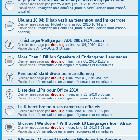
Dernier message par
jeremy
«
dim. juin 13, 2010 2:29 pm
Publié dans
Troidigezh meziantoù all (frank a wirioù evit an darn vrasañ
anezho)
Ubuntu 10.04: Dibab yezh an testennoù nad int ket troet
Dernier message par
Michel
«
dim. juin 06, 2010 10:34 am
Publié dans
Troidigezh meziantoù all (frank a wirioù evit an darn vrasañ
anezho)
Télécharger/Pellgargañ ADD 2007/HDA amañ
Dernier message par
drouizig
«
dim. avr. 04, 2010 10:24 am
Publié dans
An DROUIZIG Difazier
More Than 1 Billion Speakers of Endangered Languages...
Dernier message par
drouizig
«
lun. mars 08, 2010 11:17 am
Publié dans
L'informatique en langues régionales et minoritaires
Pennadoù-skrid diwar-benn ar stlenneg
Dernier message par
drouizig
«
lun. févr. 01, 2010 3:31 pm
Publié dans
L'informatique en langues régionales et minoritaires
Liste des LIPs pour Office 2010
Dernier message par
drouizig
«
ven. janv. 22, 2010 5:35 pm
Publié dans
L'informatique en langues régionales et minoritaires
Le K barré breton a ses caractères officiels !
Dernier message par
drouizig
«
lun. janv. 18, 2010 5:55 pm
Publié dans
L'informatique en langues régionales et minoritaires
Microsoft Windows 7 Will Speak 10 Languages from Africa
Dernier message par
drouizig
«
ven. janv. 15, 2010 6:21 pm
Publié dans
L'informatique en langues régionales et minoritaires
Ethiopia - Microsoft to release Windows 7 in Amharic