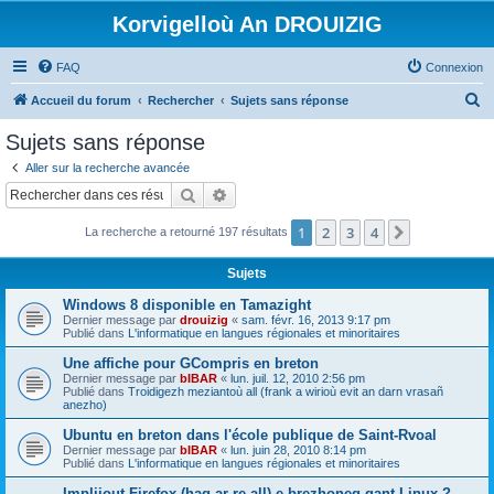
Korvigelloù An DROUIZIG
FAQ
Connexion
R
Accueil du forum
Rechercher
Sujets sans réponse
e
Sujets sans réponse
c
Aller sur la recherche avancée
h
Rechercher
Recherche avancée
e
1
2
3
4
Suivant
La recherche a retourné 197 résultats
r
c
Sujets
h
Windows 8 disponible en Tamazight
e
Dernier message par
drouizig
«
sam. févr. 16, 2013 9:17 pm
Publié dans
L'informatique en langues régionales et minoritaires
r
Une affiche pour GCompris en breton
Dernier message par
bIBAR
«
lun. juil. 12, 2010 2:56 pm
Publié dans
Troidigezh meziantoù all (frank a wirioù evit an darn vrasañ
anezho)
Ubuntu en breton dans l'école publique de Saint-Rvoal
Dernier message par
bIBAR
«
lun. juin 28, 2010 8:14 pm
Publié dans
L'informatique en langues régionales et minoritaires
Implijout Firefox (hag ar re all) e brezhoneg gant Linux ?