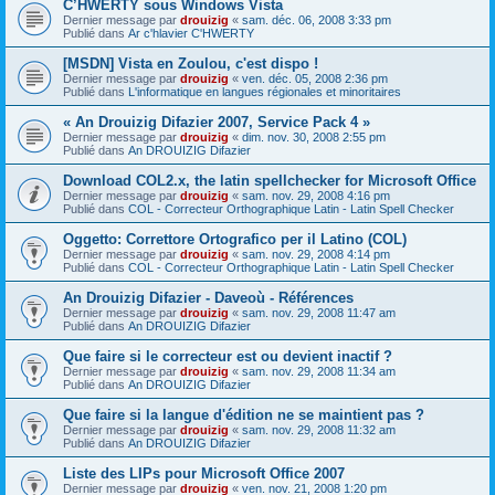
C’HWERTY sous Windows Vista
Dernier message par
drouizig
«
sam. déc. 06, 2008 3:33 pm
Publié dans
Ar c'hlavier C'HWERTY
[MSDN] Vista en Zoulou, c'est dispo !
Dernier message par
drouizig
«
ven. déc. 05, 2008 2:36 pm
Publié dans
L'informatique en langues régionales et minoritaires
« An Drouizig Difazier 2007, Service Pack 4 »
Dernier message par
drouizig
«
dim. nov. 30, 2008 2:55 pm
Publié dans
An DROUIZIG Difazier
Download COL2.x, the latin spellchecker for Microsoft Office
Dernier message par
drouizig
«
sam. nov. 29, 2008 4:16 pm
Publié dans
COL - Correcteur Orthographique Latin - Latin Spell Checker
Oggetto: Correttore Ortografico per il Latino (COL)
Dernier message par
drouizig
«
sam. nov. 29, 2008 4:14 pm
Publié dans
COL - Correcteur Orthographique Latin - Latin Spell Checker
An Drouizig Difazier - Daveoù - Références
Dernier message par
drouizig
«
sam. nov. 29, 2008 11:47 am
Publié dans
An DROUIZIG Difazier
Que faire si le correcteur est ou devient inactif ?
Dernier message par
drouizig
«
sam. nov. 29, 2008 11:34 am
Publié dans
An DROUIZIG Difazier
Que faire si la langue d'édition ne se maintient pas ?
Dernier message par
drouizig
«
sam. nov. 29, 2008 11:32 am
Publié dans
An DROUIZIG Difazier
Liste des LIPs pour Microsoft Office 2007
Dernier message par
drouizig
«
ven. nov. 21, 2008 1:20 pm