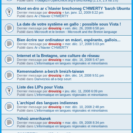
Publié dans
Troidigezh OpenOffice.org e brezhoneg (1.1.x, 2.x ha 3.x)
Mont en-dro ar c´hlavier brezhoneg C'HWERTY 'barzh Ubuntu
Dernier message par
drouizig
«
lun. janv. 12, 2009 8:22 pm
Publié dans
Ar c'hlavier C'HWERTY
La date de votre système en gallo : possible sous Vista !
Dernier message par
drouizig
«
ven. déc. 26, 2008 6:58 pm
Publié dans
Microsoft et le breton - Microsoft and the Breton language
Bien écrire sur ordinateur en māori, espéranto, gallois...
Dernier message par
drouizig
«
mer. déc. 17, 2008 5:03 pm
Publié dans
Ar c'hlavier C'HWERTY
Internet et la Bretagne, une culture de réseau
Dernier message par
drouizig
«
mar. déc. 16, 2008 5:47 pm
Publié dans
L'informatique en langues régionales et minoritaires
Kemennadenn a-berzh breizh-taiwan
Dernier message par
drouizig
«
dim. déc. 14, 2008 9:51 pm
Publié dans
Danvezioù all a-bep seurt
Liste des LIPs pour Vista
Dernier message par
drouizig
«
jeu. déc. 11, 2008 6:09 pm
Publié dans
L'informatique en langues régionales et minoritaires
L'archipel des langues indiennes
Dernier message par
drouizig
«
mer. déc. 10, 2008 2:48 pm
Publié dans
L'informatique en langues régionales et minoritaires
Yehoù amerikanek
Dernier message par
drouizig
«
mar. déc. 09, 2008 8:34 pm
Publié dans
L'informatique en langues régionales et minoritaires