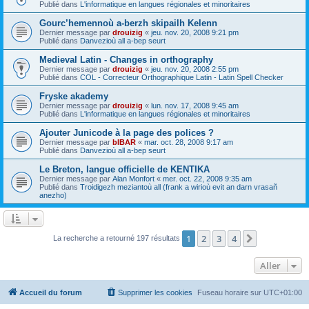
Publié dans
L'informatique en langues régionales et minoritaires
Gourc’hemennoù a-berzh skipailh Kelenn
Dernier message par
drouizig
«
jeu. nov. 20, 2008 9:21 pm
Publié dans
Danvezioù all a-bep seurt
Medieval Latin - Changes in orthography
Dernier message par
drouizig
«
jeu. nov. 20, 2008 2:55 pm
Publié dans
COL - Correcteur Orthographique Latin - Latin Spell Checker
Fryske akademy
Dernier message par
drouizig
«
lun. nov. 17, 2008 9:45 am
Publié dans
L'informatique en langues régionales et minoritaires
Ajouter Junicode à la page des polices ?
Dernier message par
bIBAR
«
mar. oct. 28, 2008 9:17 am
Publié dans
Danvezioù all a-bep seurt
Le Breton, langue officielle de KENTIKA
Dernier message par
Alan Monfort
«
mer. oct. 22, 2008 9:35 am
Publié dans
Troidigezh meziantoù all (frank a wirioù evit an darn vrasañ
anezho)
1
2
3
4
Suivant
La recherche a retourné 197 résultats
Aller
Accueil du forum
Supprimer les cookies
Fuseau horaire sur
UTC+01:00