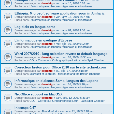
Dernier message par
drouizig
«
ven. janv. 15, 2010 6:18 pm
Publié dans
L'informatique en langues régionales et minoritaires
Ethiopia: Microsoft software application soon in Amharic
Dernier message par
drouizig
«
ven. janv. 15, 2010 6:17 pm
Publié dans
L'informatique en langues régionales et minoritaires
Logiciels en langue corse
Dernier message par
drouizig
«
ven. janv. 01, 2010 1:36 pm
Publié dans
L'informatique en langues régionales et minoritaires
L'informatique en gaélique d'Ecosse
Dernier message par
drouizig
«
mer. déc. 30, 2009 6:22 pm
Publié dans
L'informatique en langues régionales et minoritaires
Word 2007/2010 - lang selection reverts to default language
Dernier message par
drouizig
«
ven. déc. 18, 2009 10:38 am
Publié dans
COL - Correcteur Orthographique Latin - Latin Spell Checker
Correcteur breton pour Office 2010 sur le site technet.com
Dernier message par
drouizig
«
jeu. déc. 17, 2009 2:18 pm
Publié dans
Microsoft et le breton - Microsoft and the Breton language
Informatique en dialectes Same, langues des Lapons
Dernier message par
drouizig
«
mer. déc. 16, 2009 5:46 pm
Publié dans
L'informatique en langues régionales et minoritaires
NeoOffice support on MacOSX
Dernier message par
drouizig
«
sam. déc. 12, 2009 6:33 am
Publié dans
COL - Correcteur Orthographique Latin - Latin Spell Checker
Inkscape 0.47
Dernier message par
Alan Monfort
«
mer. nov. 25, 2009 7:18 am