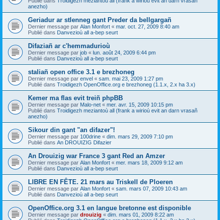
Publié dans
Troidigezh meziantoù all (frank a wirioù evit an darn vrasañ
anezho)
Geriadur ar stlenneg gant Preder da bellgargañ
Dernier message par
Alan Monfort
«
mar. oct. 27, 2009 8:40 am
Publié dans
Danvezioù all a-bep seurt
Difaziañ ar c'hemmadurioù
Dernier message par
job
«
lun. août 24, 2009 6:44 pm
Publié dans
Danvezioù all a-bep seurt
staliañ open office 3.1 e brezhoneg
Dernier message par
envel
«
sam. mai 23, 2009 1:27 pm
Publié dans
Troidigezh OpenOffice.org e brezhoneg (1.1.x, 2.x ha 3.x)
Kemer ma flas evit treiñ phpBB
Dernier message par
Malo-net
«
mer. avr. 15, 2009 10:15 pm
Publié dans
Troidigezh meziantoù all (frank a wirioù evit an darn vrasañ
anezho)
Sikour din gant "an difazer"!
Dernier message par
100drine
«
dim. mars 29, 2009 7:10 pm
Publié dans
An DROUIZIG Difazier
An Drouizig war France 3 gant Red an Amzer
Dernier message par
Alan Monfort
«
mer. mars 18, 2009 9:12 am
Publié dans
Danvezioù all a-bep seurt
LIBRE EN FÊTE. 21 mars au Triskell de Ploeren
Dernier message par
Alan Monfort
«
sam. mars 07, 2009 10:43 am
Publié dans
Danvezioù all a-bep seurt
OpenOffice.org 3.1 en langue bretonne est disponible
Dernier message par
drouizig
«
dim. mars 01, 2009 8:22 am