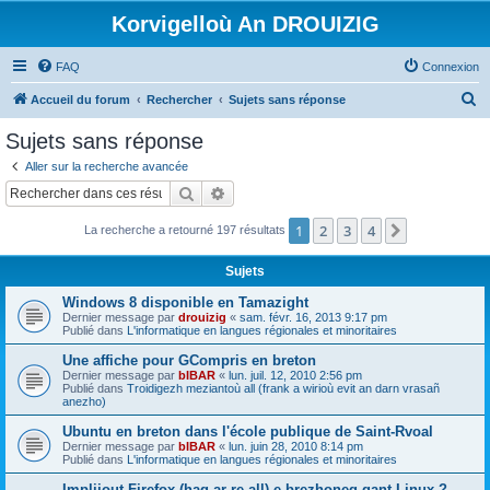
Korvigelloù An DROUIZIG
FAQ
Connexion
R
Accueil du forum
Rechercher
Sujets sans réponse
e
Sujets sans réponse
c
Aller sur la recherche avancée
h
Rechercher
Recherche avancée
e
1
2
3
4
Suivant
La recherche a retourné 197 résultats
r
c
Sujets
h
Windows 8 disponible en Tamazight
e
Dernier message par
drouizig
«
sam. févr. 16, 2013 9:17 pm
Publié dans
L'informatique en langues régionales et minoritaires
r
Une affiche pour GCompris en breton
Dernier message par
bIBAR
«
lun. juil. 12, 2010 2:56 pm
Publié dans
Troidigezh meziantoù all (frank a wirioù evit an darn vrasañ
anezho)
Ubuntu en breton dans l'école publique de Saint-Rvoal
Dernier message par
bIBAR
«
lun. juin 28, 2010 8:14 pm
Publié dans
L'informatique en langues régionales et minoritaires
Implijout Firefox (hag ar re all) e brezhoneg gant Linux ?