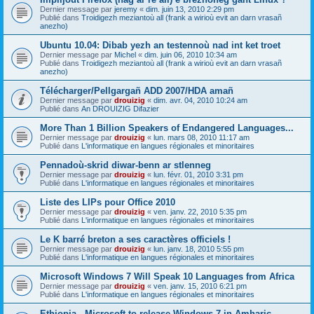
Dernier message par
jeremy
«
dim. juin 13, 2010 2:29 pm
Publié dans
Troidigezh meziantoù all (frank a wirioù evit an darn vrasañ
anezho)
Ubuntu 10.04: Dibab yezh an testennoù nad int ket troet
Dernier message par
Michel
«
dim. juin 06, 2010 10:34 am
Publié dans
Troidigezh meziantoù all (frank a wirioù evit an darn vrasañ
anezho)
Télécharger/Pellgargañ ADD 2007/HDA amañ
Dernier message par
drouizig
«
dim. avr. 04, 2010 10:24 am
Publié dans
An DROUIZIG Difazier
More Than 1 Billion Speakers of Endangered Languages...
Dernier message par
drouizig
«
lun. mars 08, 2010 11:17 am
Publié dans
L'informatique en langues régionales et minoritaires
Pennadoù-skrid diwar-benn ar stlenneg
Dernier message par
drouizig
«
lun. févr. 01, 2010 3:31 pm
Publié dans
L'informatique en langues régionales et minoritaires
Liste des LIPs pour Office 2010
Dernier message par
drouizig
«
ven. janv. 22, 2010 5:35 pm
Publié dans
L'informatique en langues régionales et minoritaires
Le K barré breton a ses caractères officiels !
Dernier message par
drouizig
«
lun. janv. 18, 2010 5:55 pm
Publié dans
L'informatique en langues régionales et minoritaires
Microsoft Windows 7 Will Speak 10 Languages from Africa
Dernier message par
drouizig
«
ven. janv. 15, 2010 6:21 pm
Publié dans
L'informatique en langues régionales et minoritaires
Ethiopia - Microsoft to release Windows 7 in Amharic