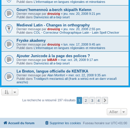
Publié dans
L'informatique en langues régionales et minoritaires
Gourc’hemennoù a-berzh skipailh Kelenn
Dernier message par
drouizig
«
jeu. nov. 20, 2008 9:21 pm
Publié dans
Danvezioù all a-bep seurt
Medieval Latin - Changes in orthography
Dernier message par
drouizig
«
jeu. nov. 20, 2008 2:55 pm
Publié dans
COL - Correcteur Orthographique Latin - Latin Spell Checker
Fryske akademy
Dernier message par
drouizig
«
lun. nov. 17, 2008 9:45 am
Publié dans
L'informatique en langues régionales et minoritaires
Ajouter Junicode à la page des polices ?
Dernier message par
bIBAR
«
mar. oct. 28, 2008 9:17 am
Publié dans
Danvezioù all a-bep seurt
Le Breton, langue officielle de KENTIKA
Dernier message par
Alan Monfort
«
mer. oct. 22, 2008 9:35 am
Publié dans
Troidigezh meziantoù all (frank a wirioù evit an darn vrasañ
anezho)
1
2
3
4
Suivant
La recherche a retourné 197 résultats
Aller
Accueil du forum
Supprimer les cookies
Fuseau horaire sur
UTC+01:00