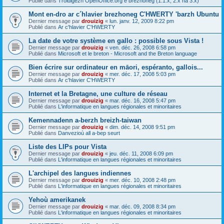
Publié dans
Troidigezh OpenOffice.org e brezhoneg (1.1.x, 2.x ha 3.x)
Mont en-dro ar c´hlavier brezhoneg C'HWERTY 'barzh Ubuntu
Dernier message par
drouizig
«
lun. janv. 12, 2009 8:22 pm
Publié dans
Ar c'hlavier C'HWERTY
La date de votre système en gallo : possible sous Vista !
Dernier message par
drouizig
«
ven. déc. 26, 2008 6:58 pm
Publié dans
Microsoft et le breton - Microsoft and the Breton language
Bien écrire sur ordinateur en māori, espéranto, gallois...
Dernier message par
drouizig
«
mer. déc. 17, 2008 5:03 pm
Publié dans
Ar c'hlavier C'HWERTY
Internet et la Bretagne, une culture de réseau
Dernier message par
drouizig
«
mar. déc. 16, 2008 5:47 pm
Publié dans
L'informatique en langues régionales et minoritaires
Kemennadenn a-berzh breizh-taiwan
Dernier message par
drouizig
«
dim. déc. 14, 2008 9:51 pm
Publié dans
Danvezioù all a-bep seurt
Liste des LIPs pour Vista
Dernier message par
drouizig
«
jeu. déc. 11, 2008 6:09 pm
Publié dans
L'informatique en langues régionales et minoritaires
L'archipel des langues indiennes
Dernier message par
drouizig
«
mer. déc. 10, 2008 2:48 pm
Publié dans
L'informatique en langues régionales et minoritaires
Yehoù amerikanek
Dernier message par
drouizig
«
mar. déc. 09, 2008 8:34 pm
Publié dans
L'informatique en langues régionales et minoritaires