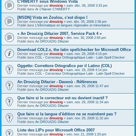
C’HWERTY sous Windows Vista
Dernier message par
drouizig
«
sam. déc. 06, 2008 3:33 pm
Publié dans
Ar c'hlavier C'HWERTY
[MSDN] Vista en Zoulou, c'est dispo !
Dernier message par
drouizig
«
ven. déc. 05, 2008 2:36 pm
Publié dans
L'informatique en langues régionales et minoritaires
« An Drouizig Difazier 2007, Service Pack 4 »
Dernier message par
drouizig
«
dim. nov. 30, 2008 2:55 pm
Publié dans
An DROUIZIG Difazier
Download COL2.x, the latin spellchecker for Microsoft Office
Dernier message par
drouizig
«
sam. nov. 29, 2008 4:16 pm
Publié dans
COL - Correcteur Orthographique Latin - Latin Spell Checker
Oggetto: Correttore Ortografico per il Latino (COL)
Dernier message par
drouizig
«
sam. nov. 29, 2008 4:14 pm
Publié dans
COL - Correcteur Orthographique Latin - Latin Spell Checker
An Drouizig Difazier - Daveoù - Références
Dernier message par
drouizig
«
sam. nov. 29, 2008 11:47 am
Publié dans
An DROUIZIG Difazier
Que faire si le correcteur est ou devient inactif ?
Dernier message par
drouizig
«
sam. nov. 29, 2008 11:34 am
Publié dans
An DROUIZIG Difazier
Que faire si la langue d'édition ne se maintient pas ?
Dernier message par
drouizig
«
sam. nov. 29, 2008 11:32 am
Publié dans
An DROUIZIG Difazier
Liste des LIPs pour Microsoft Office 2007
Dernier message par
drouizig
«
ven. nov. 21, 2008 1:20 pm