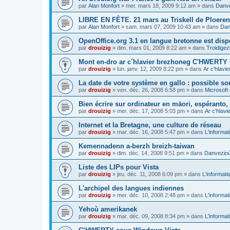
par
Alan Monfort
»
mer. mars 18, 2009 9:12 am
» dans
Danve
LIBRE EN FÊTE. 21 mars au Triskell de Ploeren
par
Alan Monfort
»
sam. mars 07, 2009 10:43 am
» dans
Dan
OpenOffice.org 3.1 en langue bretonne est disp
par
drouizig
»
dim. mars 01, 2009 8:22 am
» dans
Troidigez
Mont en-dro ar c´hlavier brezhoneg C'HWERTY 
par
drouizig
»
lun. janv. 12, 2009 8:22 pm
» dans
Ar c'hlav
La date de votre système en gallo : possible sou
par
drouizig
»
ven. déc. 26, 2008 6:58 pm
» dans
Microsoft 
Bien écrire sur ordinateur en māori, espéranto, g
par
drouizig
»
mer. déc. 17, 2008 5:03 pm
» dans
Ar c'hlav
Internet et la Bretagne, une culture de réseau
par
drouizig
»
mar. déc. 16, 2008 5:47 pm
» dans
L'informat
Kemennadenn a-berzh breizh-taiwan
par
drouizig
»
dim. déc. 14, 2008 9:51 pm
» dans
Danvezioù 
Liste des LIPs pour Vista
par
drouizig
»
jeu. déc. 11, 2008 6:09 pm
» dans
L'informati
L'archipel des langues indiennes
par
drouizig
»
mer. déc. 10, 2008 2:48 pm
» dans
L'informat
Yehoù amerikanek
par
drouizig
»
mar. déc. 09, 2008 8:34 pm
» dans
L'informat