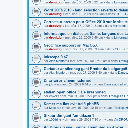
par
drouizig
»
mer. déc. 30, 2009 6:22 pm
» dans
L'informat
Word 2007/2010 - lang selection reverts to defa
par
drouizig
»
ven. déc. 18, 2009 10:38 am
» dans
COL - Co
Correcteur breton pour Office 2010 sur le site 
par
drouizig
»
jeu. déc. 17, 2009 2:18 pm
» dans
Microsoft e
Informatique en dialectes Same, langues des 
par
drouizig
»
mer. déc. 16, 2009 5:46 pm
» dans
L'informat
NeoOffice support on MacOSX
par
drouizig
»
sam. déc. 12, 2009 6:33 am
» dans
COL - Cor
Inkscape 0.47
par
Alan Monfort
»
mer. nov. 25, 2009 7:18 am
» dans
Troidi
Geriadur ar stlenneg gant Preder da bellgargañ
par
Alan Monfort
»
mar. oct. 27, 2009 8:40 am
» dans
Danvezi
Difaziañ ar c'hemmadurioù
par
job
»
lun. août 24, 2009 6:44 pm
» dans
Danvezioù all a-
staliañ open office 3.1 e brezhoneg
par
envel
»
sam. mai 23, 2009 1:27 pm
» dans
Troidigezh Op
Kemer ma flas evit treiñ phpBB
par
Malo-net
»
mer. avr. 15, 2009 10:15 pm
» dans
Troidigez
Sikour din gant "an difazer"!
par
100drine
»
dim. mars 29, 2009 7:10 pm
» dans
An DROUI
An Drouizig war France 3 gant Red an Amzer