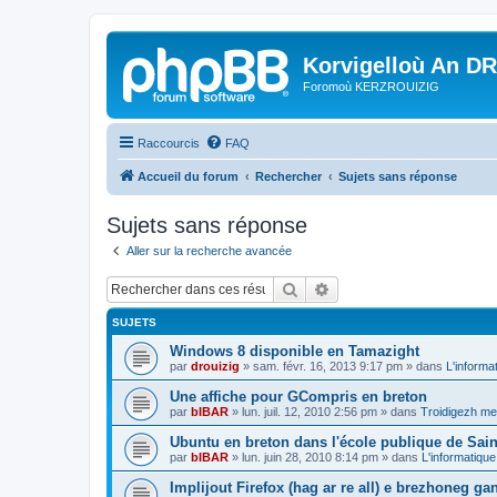
Korvigelloù An D
Foromoù KERZROUIZIG
Raccourcis
FAQ
Accueil du forum
Rechercher
Sujets sans réponse
Sujets sans réponse
Aller sur la recherche avancée
Rechercher
Recherche avancée
SUJETS
Windows 8 disponible en Tamazight
par
drouizig
»
sam. févr. 16, 2013 9:17 pm
» dans
L'informa
Une affiche pour GCompris en breton
par
bIBAR
»
lun. juil. 12, 2010 2:56 pm
» dans
Troidigezh mez
Ubuntu en breton dans l'école publique de Sain
par
bIBAR
»
lun. juin 28, 2010 8:14 pm
» dans
L'informatique
Implijout Firefox (hag ar re all) e brezhoneg ga