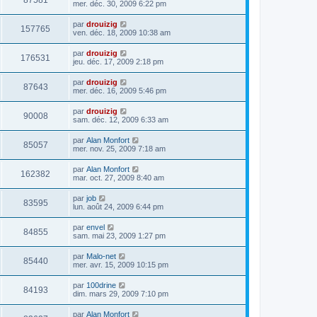
87581
mer. déc. 30, 2009 6:22 pm
par
drouizig
157765
ven. déc. 18, 2009 10:38 am
par
drouizig
176531
jeu. déc. 17, 2009 2:18 pm
par
drouizig
87643
mer. déc. 16, 2009 5:46 pm
par
drouizig
90008
sam. déc. 12, 2009 6:33 am
par
Alan Monfort
85057
mer. nov. 25, 2009 7:18 am
par
Alan Monfort
162382
mar. oct. 27, 2009 8:40 am
par
job
83595
lun. août 24, 2009 6:44 pm
par
envel
84855
sam. mai 23, 2009 1:27 pm
par
Malo-net
85440
mer. avr. 15, 2009 10:15 pm
par
100drine
84193
dim. mars 29, 2009 7:10 pm
par
Alan Monfort