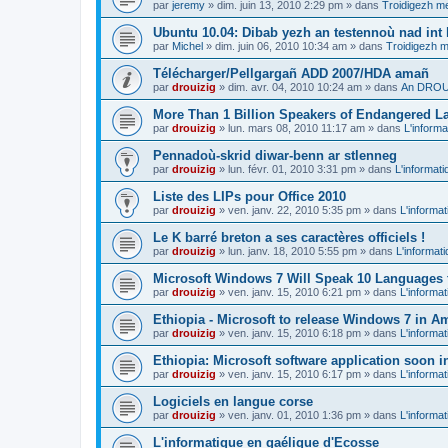
par
jeremy
»
dim. juin 13, 2010 2:29 pm
» dans
Troidigezh me
Ubuntu 10.04: Dibab yezh an testennoù nad int k
par
Michel
»
dim. juin 06, 2010 10:34 am
» dans
Troidigezh m
Télécharger/Pellgargañ ADD 2007/HDA amañ
par
drouizig
»
dim. avr. 04, 2010 10:24 am
» dans
An DROUI
More Than 1 Billion Speakers of Endangered L
par
drouizig
»
lun. mars 08, 2010 11:17 am
» dans
L'informa
Pennadoù-skrid diwar-benn ar stlenneg
par
drouizig
»
lun. févr. 01, 2010 3:31 pm
» dans
L'informati
Liste des LIPs pour Office 2010
par
drouizig
»
ven. janv. 22, 2010 5:35 pm
» dans
L'informat
Le K barré breton a ses caractères officiels !
par
drouizig
»
lun. janv. 18, 2010 5:55 pm
» dans
L'informat
Microsoft Windows 7 Will Speak 10 Languages 
par
drouizig
»
ven. janv. 15, 2010 6:21 pm
» dans
L'informat
Ethiopia - Microsoft to release Windows 7 in A
par
drouizig
»
ven. janv. 15, 2010 6:18 pm
» dans
L'informat
Ethiopia: Microsoft software application soon 
par
drouizig
»
ven. janv. 15, 2010 6:17 pm
» dans
L'informat
Logiciels en langue corse
par
drouizig
»
ven. janv. 01, 2010 1:36 pm
» dans
L'informat
L'informatique en gaélique d'Ecosse