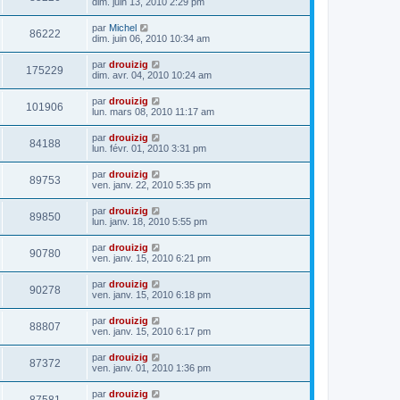
dim. juin 13, 2010 2:29 pm
par
Michel
86222
dim. juin 06, 2010 10:34 am
par
drouizig
175229
dim. avr. 04, 2010 10:24 am
par
drouizig
101906
lun. mars 08, 2010 11:17 am
par
drouizig
84188
lun. févr. 01, 2010 3:31 pm
par
drouizig
89753
ven. janv. 22, 2010 5:35 pm
par
drouizig
89850
lun. janv. 18, 2010 5:55 pm
par
drouizig
90780
ven. janv. 15, 2010 6:21 pm
par
drouizig
90278
ven. janv. 15, 2010 6:18 pm
par
drouizig
88807
ven. janv. 15, 2010 6:17 pm
par
drouizig
87372
ven. janv. 01, 2010 1:36 pm
par
drouizig