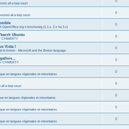
0
zioù all a-bep seurt
0
vezioù all a-bep seurt
onible
0
h OpenOffice.org e brezhoneg (1.1.x, 2.x ha 3.x)
'barzh Ubuntu
0
ier C'HWERTY
s Vista !
0
et le breton - Microsoft and the Breton language
allois...
0
ier C'HWERTY
0
ique en langues régionales et minoritaires
0
all a-bep seurt
0
que en langues régionales et minoritaires
0
ique en langues régionales et minoritaires
0
ique en langues régionales et minoritaires