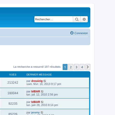
Rechercher
Recherche avancé
Connexion
1
2
3
4
Suivant
La recherche a retourné 197 résultats
VUES
DERNIER MESSAGE
par
drouizig
213242
sam. févr. 16, 2013 9:17 pm
par
bIBAR
180044
lun. juil. 12, 2010 2:56 pm
par
bIBAR
92235
lun. juin 28, 2010 8:14 pm
par
jeremy
85226