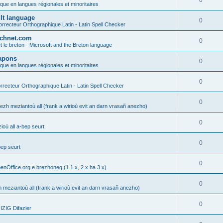
0
ique en langues régionales et minoritaires
ult language
0
rrecteur Orthographique Latin - Latin Spell Checker
technet.com
0
t le breton - Microsoft and the Breton language
Lapons
0
ique en langues régionales et minoritaires
0
recteur Orthographique Latin - Latin Spell Checker
0
gezh meziantoù all (frank a wirioù evit an darn vrasañ anezho)
0
où all a-bep seurt
0
bep seurt
0
enOffice.org e brezhoneg (1.1.x, 2.x ha 3.x)
0
h meziantoù all (frank a wirioù evit an darn vrasañ anezho)
0
ZIG Difazier