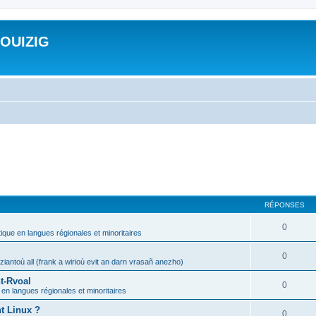
ROUIZIG
RÉPONSES
0
tique en langues régionales et minoritaires
0
iantoù all (frank a wirioù evit an darn vrasañ anezho)
t-Rvoal
0
 en langues régionales et minoritaires
nt Linux ?
0