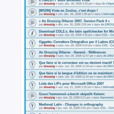
C’HWERTY sous Windows Vista
par
drouizig
»
sam. déc. 06, 2008 3:33 pm
» dans
Ar c'hla
[MSDN] Vista en Zoulou, c'est dispo !
par
drouizig
»
ven. déc. 05, 2008 2:36 pm
» dans
L'informat
« An Drouizig Difazier 2007, Service Pack 4 »
par
drouizig
»
dim. nov. 30, 2008 2:55 pm
» dans
An DROUIZ
Download COL2.x, the latin spellchecker for Mic
par
drouizig
»
sam. nov. 29, 2008 4:16 pm
» dans
COL - Cor
Oggetto: Correttore Ortografico per il Latino (C
par
drouizig
»
sam. nov. 29, 2008 4:14 pm
» dans
COL - Cor
An Drouizig Difazier - Daveoù - Références
par
drouizig
»
sam. nov. 29, 2008 11:47 am
» dans
An DROU
Que faire si le correcteur est ou devient inactif 
par
drouizig
»
sam. nov. 29, 2008 11:34 am
» dans
An DROU
Que faire si la langue d'édition ne se maintient
par
drouizig
»
sam. nov. 29, 2008 11:32 am
» dans
An DROU
Liste des LIPs pour Microsoft Office 2007
par
drouizig
»
ven. nov. 21, 2008 1:20 pm
» dans
L'informat
Gourc’hemennoù a-berzh skipailh Kelenn
par
drouizig
»
jeu. nov. 20, 2008 9:21 pm
» dans
Danvezioù 
Medieval Latin - Changes in orthography
par
drouizig
»
jeu. nov. 20, 2008 2:55 pm
» dans
COL - Corr