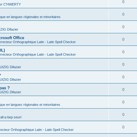
0
vier C'HWERTY
0
ique en langues régionales et minoritaires
0
IG Difazier
rosoft Office
0
recteur Orthographique Latin - Latin Spell Checker
OL)
0
recteur Orthographique Latin - Latin Spell Checker
0
IZIG Difazier
?
0
IZIG Difazier
 pas ?
0
IZIG Difazier
0
ique en langues régionales et minoritaires
0
all a-bep seurt
0
ecteur Orthographique Latin - Latin Spell Checker