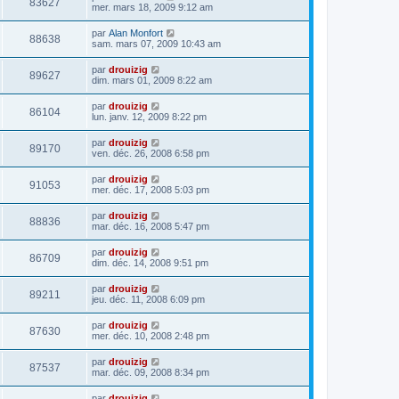
83627
mer. mars 18, 2009 9:12 am
par
Alan Monfort
88638
sam. mars 07, 2009 10:43 am
par
drouizig
89627
dim. mars 01, 2009 8:22 am
par
drouizig
86104
lun. janv. 12, 2009 8:22 pm
par
drouizig
89170
ven. déc. 26, 2008 6:58 pm
par
drouizig
91053
mer. déc. 17, 2008 5:03 pm
par
drouizig
88836
mar. déc. 16, 2008 5:47 pm
par
drouizig
86709
dim. déc. 14, 2008 9:51 pm
par
drouizig
89211
jeu. déc. 11, 2008 6:09 pm
par
drouizig
87630
mer. déc. 10, 2008 2:48 pm
par
drouizig
87537
mar. déc. 09, 2008 8:34 pm
par
drouizig