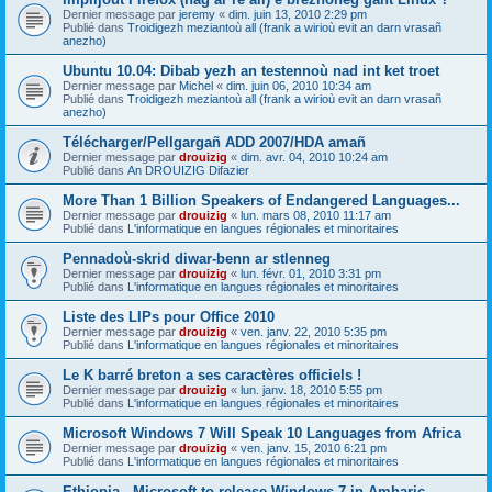
Dernier message par
jeremy
«
dim. juin 13, 2010 2:29 pm
Publié dans
Troidigezh meziantoù all (frank a wirioù evit an darn vrasañ
anezho)
Ubuntu 10.04: Dibab yezh an testennoù nad int ket troet
Dernier message par
Michel
«
dim. juin 06, 2010 10:34 am
Publié dans
Troidigezh meziantoù all (frank a wirioù evit an darn vrasañ
anezho)
Télécharger/Pellgargañ ADD 2007/HDA amañ
Dernier message par
drouizig
«
dim. avr. 04, 2010 10:24 am
Publié dans
An DROUIZIG Difazier
More Than 1 Billion Speakers of Endangered Languages...
Dernier message par
drouizig
«
lun. mars 08, 2010 11:17 am
Publié dans
L'informatique en langues régionales et minoritaires
Pennadoù-skrid diwar-benn ar stlenneg
Dernier message par
drouizig
«
lun. févr. 01, 2010 3:31 pm
Publié dans
L'informatique en langues régionales et minoritaires
Liste des LIPs pour Office 2010
Dernier message par
drouizig
«
ven. janv. 22, 2010 5:35 pm
Publié dans
L'informatique en langues régionales et minoritaires
Le K barré breton a ses caractères officiels !
Dernier message par
drouizig
«
lun. janv. 18, 2010 5:55 pm
Publié dans
L'informatique en langues régionales et minoritaires
Microsoft Windows 7 Will Speak 10 Languages from Africa
Dernier message par
drouizig
«
ven. janv. 15, 2010 6:21 pm
Publié dans
L'informatique en langues régionales et minoritaires
Ethiopia - Microsoft to release Windows 7 in Amharic