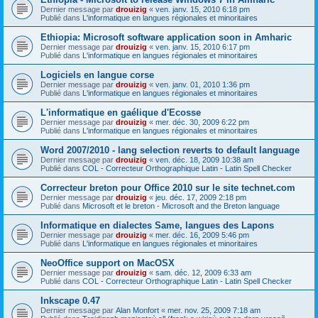
Dernier message par
drouizig
«
ven. janv. 15, 2010 6:18 pm
Publié dans
L'informatique en langues régionales et minoritaires
Ethiopia: Microsoft software application soon in Amharic
Dernier message par
drouizig
«
ven. janv. 15, 2010 6:17 pm
Publié dans
L'informatique en langues régionales et minoritaires
Logiciels en langue corse
Dernier message par
drouizig
«
ven. janv. 01, 2010 1:36 pm
Publié dans
L'informatique en langues régionales et minoritaires
L'informatique en gaélique d'Ecosse
Dernier message par
drouizig
«
mer. déc. 30, 2009 6:22 pm
Publié dans
L'informatique en langues régionales et minoritaires
Word 2007/2010 - lang selection reverts to default language
Dernier message par
drouizig
«
ven. déc. 18, 2009 10:38 am
Publié dans
COL - Correcteur Orthographique Latin - Latin Spell Checker
Correcteur breton pour Office 2010 sur le site technet.com
Dernier message par
drouizig
«
jeu. déc. 17, 2009 2:18 pm
Publié dans
Microsoft et le breton - Microsoft and the Breton language
Informatique en dialectes Same, langues des Lapons
Dernier message par
drouizig
«
mer. déc. 16, 2009 5:46 pm
Publié dans
L'informatique en langues régionales et minoritaires
NeoOffice support on MacOSX
Dernier message par
drouizig
«
sam. déc. 12, 2009 6:33 am
Publié dans
COL - Correcteur Orthographique Latin - Latin Spell Checker
Inkscape 0.47
Dernier message par
Alan Monfort
«
mer. nov. 25, 2009 7:18 am