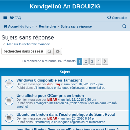
Korvigelloù An DROUIZIG
FAQ
Connexion
R
Accueil du forum
Rechercher
Sujets sans réponse
e
Sujets sans réponse
c
Aller sur la recherche avancée
h
Rechercher
Recherche avancée
e
1
2
3
4
Suivant
La recherche a retourné 197 résultats
r
c
Sujets
h
Windows 8 disponible en Tamazight
e
Dernier message par
drouizig
«
sam. févr. 16, 2013 9:17 pm
Publié dans
L'informatique en langues régionales et minoritaires
r
Une affiche pour GCompris en breton
Dernier message par
bIBAR
«
lun. juil. 12, 2010 2:56 pm
Publié dans
Troidigezh meziantoù all (frank a wirioù evit an darn vrasañ
anezho)
Ubuntu en breton dans l'école publique de Saint-Rvoal
Dernier message par
bIBAR
«
lun. juin 28, 2010 8:14 pm
Publié dans
L'informatique en langues régionales et minoritaires
Implijout Firefox (hag ar re all) e brezhoneg gant Linux ?