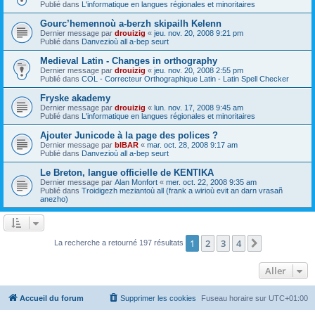
Publié dans
L'informatique en langues régionales et minoritaires
Gourc’hemennoù a-berzh skipailh Kelenn
Dernier message par
drouizig
«
jeu. nov. 20, 2008 9:21 pm
Publié dans
Danvezioù all a-bep seurt
Medieval Latin - Changes in orthography
Dernier message par
drouizig
«
jeu. nov. 20, 2008 2:55 pm
Publié dans
COL - Correcteur Orthographique Latin - Latin Spell Checker
Fryske akademy
Dernier message par
drouizig
«
lun. nov. 17, 2008 9:45 am
Publié dans
L'informatique en langues régionales et minoritaires
Ajouter Junicode à la page des polices ?
Dernier message par
bIBAR
«
mar. oct. 28, 2008 9:17 am
Publié dans
Danvezioù all a-bep seurt
Le Breton, langue officielle de KENTIKA
Dernier message par
Alan Monfort
«
mer. oct. 22, 2008 9:35 am
Publié dans
Troidigezh meziantoù all (frank a wirioù evit an darn vrasañ
anezho)
1
2
3
4
Suivant
La recherche a retourné 197 résultats
Aller
Accueil du forum
Supprimer les cookies
Fuseau horaire sur
UTC+01:00