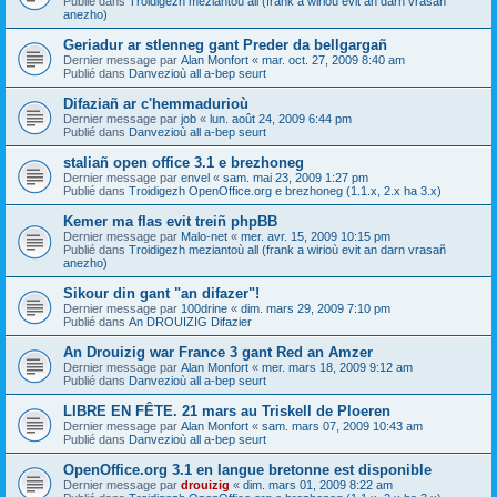
Publié dans
Troidigezh meziantoù all (frank a wirioù evit an darn vrasañ
anezho)
Geriadur ar stlenneg gant Preder da bellgargañ
Dernier message par
Alan Monfort
«
mar. oct. 27, 2009 8:40 am
Publié dans
Danvezioù all a-bep seurt
Difaziañ ar c'hemmadurioù
Dernier message par
job
«
lun. août 24, 2009 6:44 pm
Publié dans
Danvezioù all a-bep seurt
staliañ open office 3.1 e brezhoneg
Dernier message par
envel
«
sam. mai 23, 2009 1:27 pm
Publié dans
Troidigezh OpenOffice.org e brezhoneg (1.1.x, 2.x ha 3.x)
Kemer ma flas evit treiñ phpBB
Dernier message par
Malo-net
«
mer. avr. 15, 2009 10:15 pm
Publié dans
Troidigezh meziantoù all (frank a wirioù evit an darn vrasañ
anezho)
Sikour din gant "an difazer"!
Dernier message par
100drine
«
dim. mars 29, 2009 7:10 pm
Publié dans
An DROUIZIG Difazier
An Drouizig war France 3 gant Red an Amzer
Dernier message par
Alan Monfort
«
mer. mars 18, 2009 9:12 am
Publié dans
Danvezioù all a-bep seurt
LIBRE EN FÊTE. 21 mars au Triskell de Ploeren
Dernier message par
Alan Monfort
«
sam. mars 07, 2009 10:43 am
Publié dans
Danvezioù all a-bep seurt
OpenOffice.org 3.1 en langue bretonne est disponible
Dernier message par
drouizig
«
dim. mars 01, 2009 8:22 am