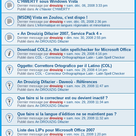
C’HWERTY sous Windows Vista
Dernier message par
drouizig
«
sam. déc. 06, 2008 3:33 pm
Publié dans
Ar c'hlavier C'HWERTY
[MSDN] Vista en Zoulou, c'est dispo !
Dernier message par
drouizig
«
ven. déc. 05, 2008 2:36 pm
Publié dans
L'informatique en langues régionales et minoritaires
« An Drouizig Difazier 2007, Service Pack 4 »
Dernier message par
drouizig
«
dim. nov. 30, 2008 2:55 pm
Publié dans
An DROUIZIG Difazier
Download COL2.x, the latin spellchecker for Microsoft Office
Dernier message par
drouizig
«
sam. nov. 29, 2008 4:16 pm
Publié dans
COL - Correcteur Orthographique Latin - Latin Spell Checker
Oggetto: Correttore Ortografico per il Latino (COL)
Dernier message par
drouizig
«
sam. nov. 29, 2008 4:14 pm
Publié dans
COL - Correcteur Orthographique Latin - Latin Spell Checker
An Drouizig Difazier - Daveoù - Références
Dernier message par
drouizig
«
sam. nov. 29, 2008 11:47 am
Publié dans
An DROUIZIG Difazier
Que faire si le correcteur est ou devient inactif ?
Dernier message par
drouizig
«
sam. nov. 29, 2008 11:34 am
Publié dans
An DROUIZIG Difazier
Que faire si la langue d'édition ne se maintient pas ?
Dernier message par
drouizig
«
sam. nov. 29, 2008 11:32 am
Publié dans
An DROUIZIG Difazier
Liste des LIPs pour Microsoft Office 2007
Dernier message par
drouizig
«
ven. nov. 21, 2008 1:20 pm