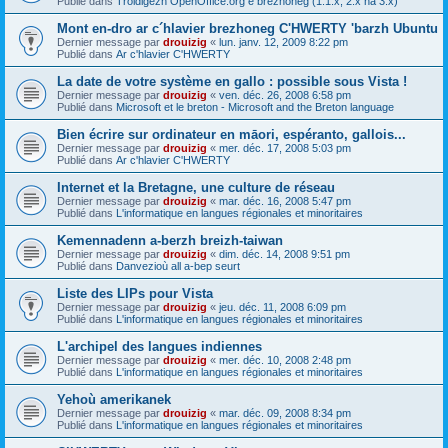
Publié dans
Troidigezh OpenOffice.org e brezhoneg (1.1.x, 2.x ha 3.x)
Mont en-dro ar c´hlavier brezhoneg C'HWERTY 'barzh Ubuntu
Dernier message par
drouizig
«
lun. janv. 12, 2009 8:22 pm
Publié dans
Ar c'hlavier C'HWERTY
La date de votre système en gallo : possible sous Vista !
Dernier message par
drouizig
«
ven. déc. 26, 2008 6:58 pm
Publié dans
Microsoft et le breton - Microsoft and the Breton language
Bien écrire sur ordinateur en māori, espéranto, gallois...
Dernier message par
drouizig
«
mer. déc. 17, 2008 5:03 pm
Publié dans
Ar c'hlavier C'HWERTY
Internet et la Bretagne, une culture de réseau
Dernier message par
drouizig
«
mar. déc. 16, 2008 5:47 pm
Publié dans
L'informatique en langues régionales et minoritaires
Kemennadenn a-berzh breizh-taiwan
Dernier message par
drouizig
«
dim. déc. 14, 2008 9:51 pm
Publié dans
Danvezioù all a-bep seurt
Liste des LIPs pour Vista
Dernier message par
drouizig
«
jeu. déc. 11, 2008 6:09 pm
Publié dans
L'informatique en langues régionales et minoritaires
L'archipel des langues indiennes
Dernier message par
drouizig
«
mer. déc. 10, 2008 2:48 pm
Publié dans
L'informatique en langues régionales et minoritaires
Yehoù amerikanek
Dernier message par
drouizig
«
mar. déc. 09, 2008 8:34 pm
Publié dans
L'informatique en langues régionales et minoritaires