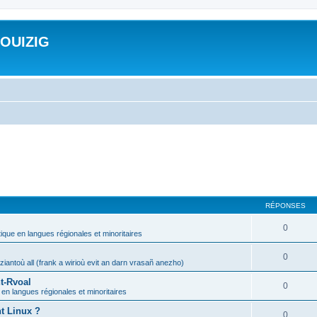
ROUIZIG
RÉPONSES
0
tique en langues régionales et minoritaires
0
iantoù all (frank a wirioù evit an darn vrasañ anezho)
t-Rvoal
0
 en langues régionales et minoritaires
nt Linux ?
0