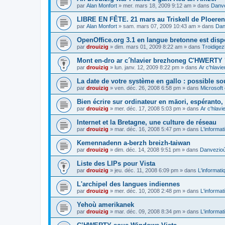
par
Alan Monfort
»
mer. mars 18, 2009 9:12 am
» dans
Danve
LIBRE EN FÊTE. 21 mars au Triskell de Ploeren
par
Alan Monfort
»
sam. mars 07, 2009 10:43 am
» dans
Dan
OpenOffice.org 3.1 en langue bretonne est disp
par
drouizig
»
dim. mars 01, 2009 8:22 am
» dans
Troidigez
Mont en-dro ar c´hlavier brezhoneg C'HWERTY 
par
drouizig
»
lun. janv. 12, 2009 8:22 pm
» dans
Ar c'hlav
La date de votre système en gallo : possible sou
par
drouizig
»
ven. déc. 26, 2008 6:58 pm
» dans
Microsoft 
Bien écrire sur ordinateur en māori, espéranto, g
par
drouizig
»
mer. déc. 17, 2008 5:03 pm
» dans
Ar c'hlav
Internet et la Bretagne, une culture de réseau
par
drouizig
»
mar. déc. 16, 2008 5:47 pm
» dans
L'informat
Kemennadenn a-berzh breizh-taiwan
par
drouizig
»
dim. déc. 14, 2008 9:51 pm
» dans
Danvezioù 
Liste des LIPs pour Vista
par
drouizig
»
jeu. déc. 11, 2008 6:09 pm
» dans
L'informati
L'archipel des langues indiennes
par
drouizig
»
mer. déc. 10, 2008 2:48 pm
» dans
L'informat
Yehoù amerikanek
par
drouizig
»
mar. déc. 09, 2008 8:34 pm
» dans
L'informat