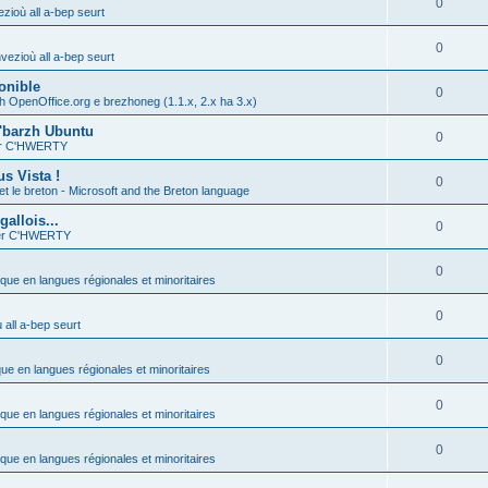
0
zioù all a-bep seurt
0
vezioù all a-bep seurt
onible
0
h OpenOffice.org e brezhoneg (1.1.x, 2.x ha 3.x)
'barzh Ubuntu
0
ier C'HWERTY
s Vista !
0
et le breton - Microsoft and the Breton language
allois...
0
ier C'HWERTY
0
ique en langues régionales et minoritaires
0
all a-bep seurt
0
que en langues régionales et minoritaires
0
ique en langues régionales et minoritaires
0
ique en langues régionales et minoritaires