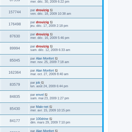
87559
mer. déc. 30, 2009 6:22 pm
par
drouizig
157744
ven. déc. 18, 2009 10:38 am
par
drouizig
176498
jeu. déc. 17, 2009 2:18 pm
par
drouizig
87630
mer. déc. 16, 2009 5:46 pm
par
drouizig
89994
sam. déc. 12, 2009 6:33 am
par
Alan Monfort
85045
mer. nov. 25, 2009 7:18 am
par
Alan Monfort
162364
mar. oct. 27, 2009 8:40 am
par
job
83579
lun. août 24, 2009 6:44 pm
par
envel
84835
sam. mai 23, 2009 1:27 pm
par
Malo-net
85430
mer. avr. 15, 2009 10:15 pm
par
100drine
84177
dim. mars 29, 2009 7:10 pm
par
Alan Monfort