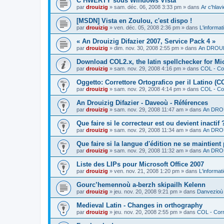
C’HWERTY sous Windows Vista
par
drouizig
»
sam. déc. 06, 2008 3:33 pm
» dans
Ar c'hla
[MSDN] Vista en Zoulou, c'est dispo !
par
drouizig
»
ven. déc. 05, 2008 2:36 pm
» dans
L'informat
« An Drouizig Difazier 2007, Service Pack 4 »
par
drouizig
»
dim. nov. 30, 2008 2:55 pm
» dans
An DROUIZ
Download COL2.x, the latin spellchecker for Mic
par
drouizig
»
sam. nov. 29, 2008 4:16 pm
» dans
COL - Cor
Oggetto: Correttore Ortografico per il Latino (C
par
drouizig
»
sam. nov. 29, 2008 4:14 pm
» dans
COL - Cor
An Drouizig Difazier - Daveoù - Références
par
drouizig
»
sam. nov. 29, 2008 11:47 am
» dans
An DROU
Que faire si le correcteur est ou devient inactif 
par
drouizig
»
sam. nov. 29, 2008 11:34 am
» dans
An DROU
Que faire si la langue d'édition ne se maintient
par
drouizig
»
sam. nov. 29, 2008 11:32 am
» dans
An DROU
Liste des LIPs pour Microsoft Office 2007
par
drouizig
»
ven. nov. 21, 2008 1:20 pm
» dans
L'informat
Gourc’hemennoù a-berzh skipailh Kelenn
par
drouizig
»
jeu. nov. 20, 2008 9:21 pm
» dans
Danvezioù 
Medieval Latin - Changes in orthography
par
drouizig
»
jeu. nov. 20, 2008 2:55 pm
» dans
COL - Corr