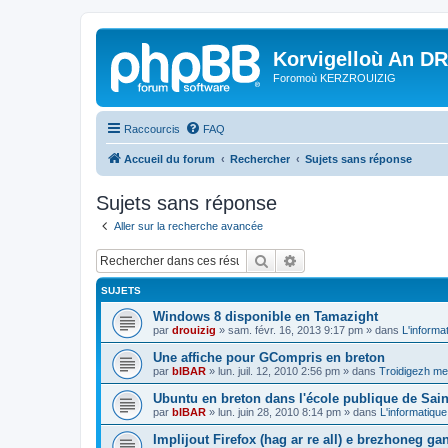
Korvigelloù An D
Foromoù KERZROUIZIG
Raccourcis
FAQ
Accueil du forum
Rechercher
Sujets sans réponse
Sujets sans réponse
Aller sur la recherche avancée
Rechercher
Recherche avancée
SUJETS
Windows 8 disponible en Tamazight
par
drouizig
»
sam. févr. 16, 2013 9:17 pm
» dans
L'informa
Une affiche pour GCompris en breton
par
bIBAR
»
lun. juil. 12, 2010 2:56 pm
» dans
Troidigezh mez
Ubuntu en breton dans l'école publique de Sain
par
bIBAR
»
lun. juin 28, 2010 8:14 pm
» dans
L'informatique
Implijout Firefox (hag ar re all) e brezhoneg ga