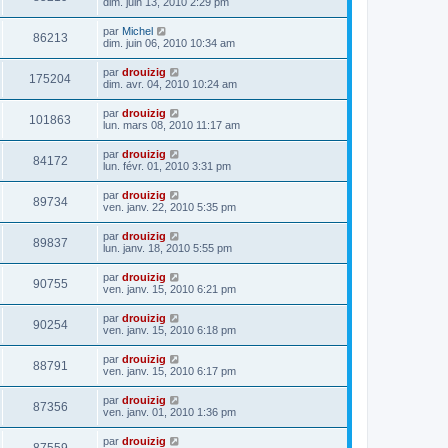
dim. juin 13, 2010 2:29 pm
par
Michel
86213
dim. juin 06, 2010 10:34 am
par
drouizig
175204
dim. avr. 04, 2010 10:24 am
par
drouizig
101863
lun. mars 08, 2010 11:17 am
par
drouizig
84172
lun. févr. 01, 2010 3:31 pm
par
drouizig
89734
ven. janv. 22, 2010 5:35 pm
par
drouizig
89837
lun. janv. 18, 2010 5:55 pm
par
drouizig
90755
ven. janv. 15, 2010 6:21 pm
par
drouizig
90254
ven. janv. 15, 2010 6:18 pm
par
drouizig
88791
ven. janv. 15, 2010 6:17 pm
par
drouizig
87356
ven. janv. 01, 2010 1:36 pm
par
drouizig