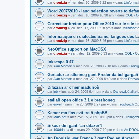
par
drouizig
»
mer. déc. 30, 2009 6:22 pm
» dans
L'informat
Word 2007/2010 - lang selection reverts to defa
par
drouizig
»
ven. déc. 18, 2009 10:38 am
» dans
COL - Co
Correcteur breton pour Office 2010 sur le site 
par
drouizig
»
jeu. déc. 17, 2009 2:18 pm
» dans
Microsoft e
Informatique en dialectes Same, langues des 
par
drouizig
»
mer. déc. 16, 2009 5:46 pm
» dans
L'informat
NeoOffice support on MacOSX
par
drouizig
»
sam. déc. 12, 2009 6:33 am
» dans
COL - Cor
Inkscape 0.47
par
Alan Monfort
»
mer. nov. 25, 2009 7:18 am
» dans
Troidi
Geriadur ar stlenneg gant Preder da bellgargañ
par
Alan Monfort
»
mar. oct. 27, 2009 8:40 am
» dans
Danvezi
Difaziañ ar c'hemmadurioù
par
job
»
lun. août 24, 2009 6:44 pm
» dans
Danvezioù all a-
staliañ open office 3.1 e brezhoneg
par
envel
»
sam. mai 23, 2009 1:27 pm
» dans
Troidigezh Op
Kemer ma flas evit treiñ phpBB
par
Malo-net
»
mer. avr. 15, 2009 10:15 pm
» dans
Troidigez
Sikour din gant "an difazer"!
par
100drine
»
dim. mars 29, 2009 7:10 pm
» dans
An DROUI
An Drouizig war France 3 gant Red an Amzer