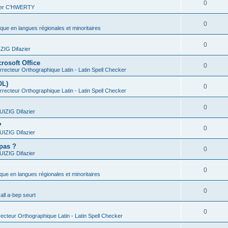
0
vier C'HWERTY
0
ique en langues régionales et minoritaires
0
IG Difazier
rosoft Office
0
recteur Orthographique Latin - Latin Spell Checker
OL)
0
recteur Orthographique Latin - Latin Spell Checker
0
IZIG Difazier
?
0
IZIG Difazier
 pas ?
0
IZIG Difazier
0
ique en langues régionales et minoritaires
0
all a-bep seurt
0
ecteur Orthographique Latin - Latin Spell Checker