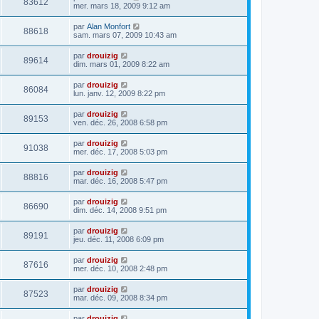
83612
mer. mars 18, 2009 9:12 am
par
Alan Monfort
88618
sam. mars 07, 2009 10:43 am
par
drouizig
89614
dim. mars 01, 2009 8:22 am
par
drouizig
86084
lun. janv. 12, 2009 8:22 pm
par
drouizig
89153
ven. déc. 26, 2008 6:58 pm
par
drouizig
91038
mer. déc. 17, 2008 5:03 pm
par
drouizig
88816
mar. déc. 16, 2008 5:47 pm
par
drouizig
86690
dim. déc. 14, 2008 9:51 pm
par
drouizig
89191
jeu. déc. 11, 2008 6:09 pm
par
drouizig
87616
mer. déc. 10, 2008 2:48 pm
par
drouizig
87523
mar. déc. 09, 2008 8:34 pm
par
drouizig