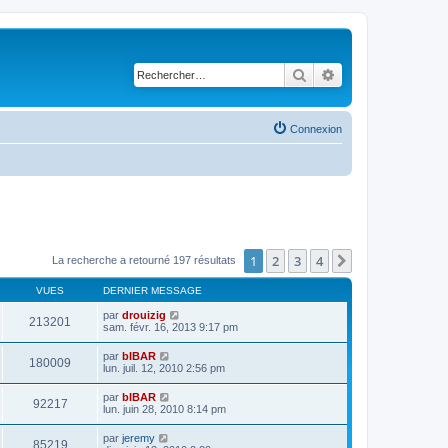
Rechercher
Recherche avancé
Connexion
1
2
3
4
Suivant
La recherche a retourné 197 résultats
VUES
DERNIER MESSAGE
par
drouizig
213201
sam. févr. 16, 2013 9:17 pm
par
bIBAR
180009
lun. juil. 12, 2010 2:56 pm
par
bIBAR
92217
lun. juin 28, 2010 8:14 pm
par
jeremy
85219