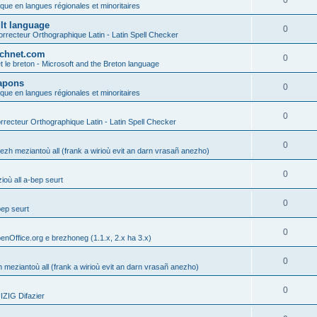
0
ique en langues régionales et minoritaires
ult language
0
rrecteur Orthographique Latin - Latin Spell Checker
technet.com
0
t le breton - Microsoft and the Breton language
Lapons
0
ique en langues régionales et minoritaires
0
recteur Orthographique Latin - Latin Spell Checker
0
gezh meziantoù all (frank a wirioù evit an darn vrasañ anezho)
0
où all a-bep seurt
0
bep seurt
0
enOffice.org e brezhoneg (1.1.x, 2.x ha 3.x)
0
h meziantoù all (frank a wirioù evit an darn vrasañ anezho)
0
ZIG Difazier