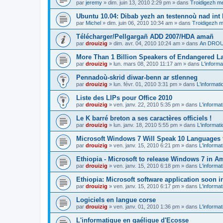
par
jeremy
»
dim. juin 13, 2010 2:29 pm
» dans
Troidigezh me
Ubuntu 10.04: Dibab yezh an testennoù nad int k
par
Michel
»
dim. juin 06, 2010 10:34 am
» dans
Troidigezh m
Télécharger/Pellgargañ ADD 2007/HDA amañ
par
drouizig
»
dim. avr. 04, 2010 10:24 am
» dans
An DROUI
More Than 1 Billion Speakers of Endangered L
par
drouizig
»
lun. mars 08, 2010 11:17 am
» dans
L'informa
Pennadoù-skrid diwar-benn ar stlenneg
par
drouizig
»
lun. févr. 01, 2010 3:31 pm
» dans
L'informati
Liste des LIPs pour Office 2010
par
drouizig
»
ven. janv. 22, 2010 5:35 pm
» dans
L'informat
Le K barré breton a ses caractères officiels !
par
drouizig
»
lun. janv. 18, 2010 5:55 pm
» dans
L'informat
Microsoft Windows 7 Will Speak 10 Languages 
par
drouizig
»
ven. janv. 15, 2010 6:21 pm
» dans
L'informat
Ethiopia - Microsoft to release Windows 7 in A
par
drouizig
»
ven. janv. 15, 2010 6:18 pm
» dans
L'informat
Ethiopia: Microsoft software application soon 
par
drouizig
»
ven. janv. 15, 2010 6:17 pm
» dans
L'informat
Logiciels en langue corse
par
drouizig
»
ven. janv. 01, 2010 1:36 pm
» dans
L'informat
L'informatique en gaélique d'Ecosse