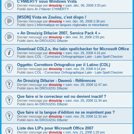
C’HWERTY sous Windows Vista
Dernier message par
drouizig
«
sam. déc. 06, 2008 3:33 pm
Publié dans
Ar c'hlavier C'HWERTY
[MSDN] Vista en Zoulou, c'est dispo !
Dernier message par
drouizig
«
ven. déc. 05, 2008 2:36 pm
Publié dans
L'informatique en langues régionales et minoritaires
« An Drouizig Difazier 2007, Service Pack 4 »
Dernier message par
drouizig
«
dim. nov. 30, 2008 2:55 pm
Publié dans
An DROUIZIG Difazier
Download COL2.x, the latin spellchecker for Microsoft Office
Dernier message par
drouizig
«
sam. nov. 29, 2008 4:16 pm
Publié dans
COL - Correcteur Orthographique Latin - Latin Spell Checker
Oggetto: Correttore Ortografico per il Latino (COL)
Dernier message par
drouizig
«
sam. nov. 29, 2008 4:14 pm
Publié dans
COL - Correcteur Orthographique Latin - Latin Spell Checker
An Drouizig Difazier - Daveoù - Références
Dernier message par
drouizig
«
sam. nov. 29, 2008 11:47 am
Publié dans
An DROUIZIG Difazier
Que faire si le correcteur est ou devient inactif ?
Dernier message par
drouizig
«
sam. nov. 29, 2008 11:34 am
Publié dans
An DROUIZIG Difazier
Que faire si la langue d'édition ne se maintient pas ?
Dernier message par
drouizig
«
sam. nov. 29, 2008 11:32 am
Publié dans
An DROUIZIG Difazier
Liste des LIPs pour Microsoft Office 2007
Dernier message par
drouizig
«
ven. nov. 21, 2008 1:20 pm