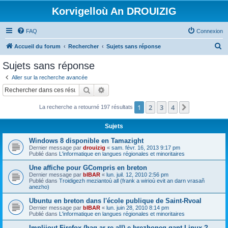
Korvigelloù An DROUIZIG
FAQ
Connexion
R
Accueil du forum
Rechercher
Sujets sans réponse
e
Sujets sans réponse
c
Aller sur la recherche avancée
h
Rechercher
Recherche avancée
e
1
2
3
4
Suivant
La recherche a retourné 197 résultats
r
c
Sujets
h
Windows 8 disponible en Tamazight
e
Dernier message par
drouizig
«
sam. févr. 16, 2013 9:17 pm
Publié dans
L'informatique en langues régionales et minoritaires
r
Une affiche pour GCompris en breton
Dernier message par
bIBAR
«
lun. juil. 12, 2010 2:56 pm
Publié dans
Troidigezh meziantoù all (frank a wirioù evit an darn vrasañ
anezho)
Ubuntu en breton dans l'école publique de Saint-Rvoal
Dernier message par
bIBAR
«
lun. juin 28, 2010 8:14 pm
Publié dans
L'informatique en langues régionales et minoritaires
Implijout Firefox (hag ar re all) e brezhoneg gant Linux ?