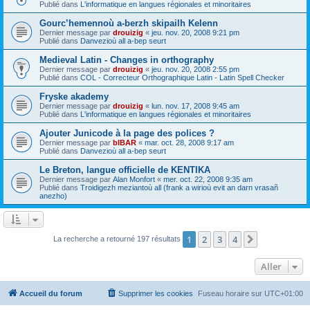
Publié dans
L'informatique en langues régionales et minoritaires
Gourc’hemennoù a-berzh skipailh Kelenn
Dernier message par
drouizig
«
jeu. nov. 20, 2008 9:21 pm
Publié dans
Danvezioù all a-bep seurt
Medieval Latin - Changes in orthography
Dernier message par
drouizig
«
jeu. nov. 20, 2008 2:55 pm
Publié dans
COL - Correcteur Orthographique Latin - Latin Spell Checker
Fryske akademy
Dernier message par
drouizig
«
lun. nov. 17, 2008 9:45 am
Publié dans
L'informatique en langues régionales et minoritaires
Ajouter Junicode à la page des polices ?
Dernier message par
bIBAR
«
mar. oct. 28, 2008 9:17 am
Publié dans
Danvezioù all a-bep seurt
Le Breton, langue officielle de KENTIKA
Dernier message par
Alan Monfort
«
mer. oct. 22, 2008 9:35 am
Publié dans
Troidigezh meziantoù all (frank a wirioù evit an darn vrasañ
anezho)
1
2
3
4
Suivant
La recherche a retourné 197 résultats
Aller
Accueil du forum
Supprimer les cookies
Fuseau horaire sur
UTC+01:00