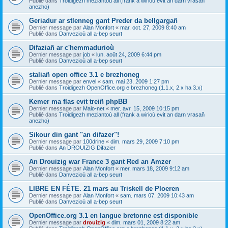
Publié dans
Troidigezh meziantoù all (frank a wirioù evit an darn vrasañ
anezho)
Geriadur ar stlenneg gant Preder da bellgargañ
Dernier message par
Alan Monfort
«
mar. oct. 27, 2009 8:40 am
Publié dans
Danvezioù all a-bep seurt
Difaziañ ar c'hemmadurioù
Dernier message par
job
«
lun. août 24, 2009 6:44 pm
Publié dans
Danvezioù all a-bep seurt
staliañ open office 3.1 e brezhoneg
Dernier message par
envel
«
sam. mai 23, 2009 1:27 pm
Publié dans
Troidigezh OpenOffice.org e brezhoneg (1.1.x, 2.x ha 3.x)
Kemer ma flas evit treiñ phpBB
Dernier message par
Malo-net
«
mer. avr. 15, 2009 10:15 pm
Publié dans
Troidigezh meziantoù all (frank a wirioù evit an darn vrasañ
anezho)
Sikour din gant "an difazer"!
Dernier message par
100drine
«
dim. mars 29, 2009 7:10 pm
Publié dans
An DROUIZIG Difazier
An Drouizig war France 3 gant Red an Amzer
Dernier message par
Alan Monfort
«
mer. mars 18, 2009 9:12 am
Publié dans
Danvezioù all a-bep seurt
LIBRE EN FÊTE. 21 mars au Triskell de Ploeren
Dernier message par
Alan Monfort
«
sam. mars 07, 2009 10:43 am
Publié dans
Danvezioù all a-bep seurt
OpenOffice.org 3.1 en langue bretonne est disponible
Dernier message par
drouizig
«
dim. mars 01, 2009 8:22 am