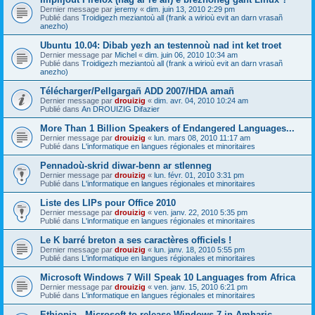
Dernier message par
jeremy
«
dim. juin 13, 2010 2:29 pm
Publié dans
Troidigezh meziantoù all (frank a wirioù evit an darn vrasañ
anezho)
Ubuntu 10.04: Dibab yezh an testennoù nad int ket troet
Dernier message par
Michel
«
dim. juin 06, 2010 10:34 am
Publié dans
Troidigezh meziantoù all (frank a wirioù evit an darn vrasañ
anezho)
Télécharger/Pellgargañ ADD 2007/HDA amañ
Dernier message par
drouizig
«
dim. avr. 04, 2010 10:24 am
Publié dans
An DROUIZIG Difazier
More Than 1 Billion Speakers of Endangered Languages...
Dernier message par
drouizig
«
lun. mars 08, 2010 11:17 am
Publié dans
L'informatique en langues régionales et minoritaires
Pennadoù-skrid diwar-benn ar stlenneg
Dernier message par
drouizig
«
lun. févr. 01, 2010 3:31 pm
Publié dans
L'informatique en langues régionales et minoritaires
Liste des LIPs pour Office 2010
Dernier message par
drouizig
«
ven. janv. 22, 2010 5:35 pm
Publié dans
L'informatique en langues régionales et minoritaires
Le K barré breton a ses caractères officiels !
Dernier message par
drouizig
«
lun. janv. 18, 2010 5:55 pm
Publié dans
L'informatique en langues régionales et minoritaires
Microsoft Windows 7 Will Speak 10 Languages from Africa
Dernier message par
drouizig
«
ven. janv. 15, 2010 6:21 pm
Publié dans
L'informatique en langues régionales et minoritaires
Ethiopia - Microsoft to release Windows 7 in Amharic