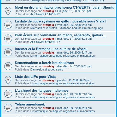
Publié dans
Troidigezh OpenOffice.org e brezhoneg (1.1.x, 2.x ha 3.x)
Mont en-dro ar c´hlavier brezhoneg C'HWERTY 'barzh Ubuntu
Dernier message par
drouizig
«
lun. janv. 12, 2009 8:22 pm
Publié dans
Ar c'hlavier C'HWERTY
La date de votre système en gallo : possible sous Vista !
Dernier message par
drouizig
«
ven. déc. 26, 2008 6:58 pm
Publié dans
Microsoft et le breton - Microsoft and the Breton language
Bien écrire sur ordinateur en māori, espéranto, gallois...
Dernier message par
drouizig
«
mer. déc. 17, 2008 5:03 pm
Publié dans
Ar c'hlavier C'HWERTY
Internet et la Bretagne, une culture de réseau
Dernier message par
drouizig
«
mar. déc. 16, 2008 5:47 pm
Publié dans
L'informatique en langues régionales et minoritaires
Kemennadenn a-berzh breizh-taiwan
Dernier message par
drouizig
«
dim. déc. 14, 2008 9:51 pm
Publié dans
Danvezioù all a-bep seurt
Liste des LIPs pour Vista
Dernier message par
drouizig
«
jeu. déc. 11, 2008 6:09 pm
Publié dans
L'informatique en langues régionales et minoritaires
L'archipel des langues indiennes
Dernier message par
drouizig
«
mer. déc. 10, 2008 2:48 pm
Publié dans
L'informatique en langues régionales et minoritaires
Yehoù amerikanek
Dernier message par
drouizig
«
mar. déc. 09, 2008 8:34 pm
Publié dans
L'informatique en langues régionales et minoritaires