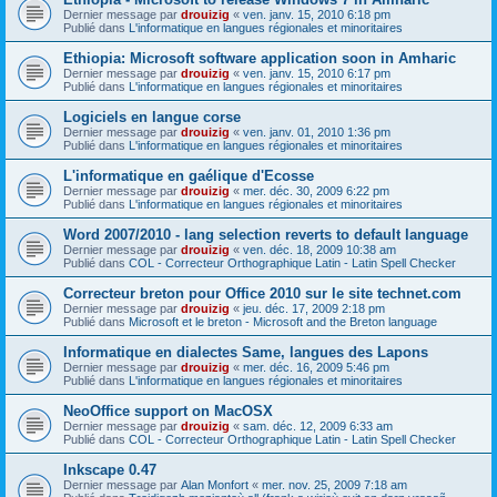
Dernier message par
drouizig
«
ven. janv. 15, 2010 6:18 pm
Publié dans
L'informatique en langues régionales et minoritaires
Ethiopia: Microsoft software application soon in Amharic
Dernier message par
drouizig
«
ven. janv. 15, 2010 6:17 pm
Publié dans
L'informatique en langues régionales et minoritaires
Logiciels en langue corse
Dernier message par
drouizig
«
ven. janv. 01, 2010 1:36 pm
Publié dans
L'informatique en langues régionales et minoritaires
L'informatique en gaélique d'Ecosse
Dernier message par
drouizig
«
mer. déc. 30, 2009 6:22 pm
Publié dans
L'informatique en langues régionales et minoritaires
Word 2007/2010 - lang selection reverts to default language
Dernier message par
drouizig
«
ven. déc. 18, 2009 10:38 am
Publié dans
COL - Correcteur Orthographique Latin - Latin Spell Checker
Correcteur breton pour Office 2010 sur le site technet.com
Dernier message par
drouizig
«
jeu. déc. 17, 2009 2:18 pm
Publié dans
Microsoft et le breton - Microsoft and the Breton language
Informatique en dialectes Same, langues des Lapons
Dernier message par
drouizig
«
mer. déc. 16, 2009 5:46 pm
Publié dans
L'informatique en langues régionales et minoritaires
NeoOffice support on MacOSX
Dernier message par
drouizig
«
sam. déc. 12, 2009 6:33 am
Publié dans
COL - Correcteur Orthographique Latin - Latin Spell Checker
Inkscape 0.47
Dernier message par
Alan Monfort
«
mer. nov. 25, 2009 7:18 am