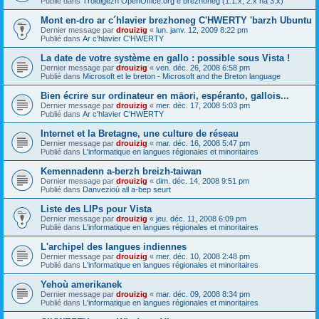
Publié dans
Troidigezh OpenOffice.org e brezhoneg (1.1.x, 2.x ha 3.x)
Mont en-dro ar c´hlavier brezhoneg C'HWERTY 'barzh Ubuntu
Dernier message par
drouizig
«
lun. janv. 12, 2009 8:22 pm
Publié dans
Ar c'hlavier C'HWERTY
La date de votre système en gallo : possible sous Vista !
Dernier message par
drouizig
«
ven. déc. 26, 2008 6:58 pm
Publié dans
Microsoft et le breton - Microsoft and the Breton language
Bien écrire sur ordinateur en māori, espéranto, gallois...
Dernier message par
drouizig
«
mer. déc. 17, 2008 5:03 pm
Publié dans
Ar c'hlavier C'HWERTY
Internet et la Bretagne, une culture de réseau
Dernier message par
drouizig
«
mar. déc. 16, 2008 5:47 pm
Publié dans
L'informatique en langues régionales et minoritaires
Kemennadenn a-berzh breizh-taiwan
Dernier message par
drouizig
«
dim. déc. 14, 2008 9:51 pm
Publié dans
Danvezioù all a-bep seurt
Liste des LIPs pour Vista
Dernier message par
drouizig
«
jeu. déc. 11, 2008 6:09 pm
Publié dans
L'informatique en langues régionales et minoritaires
L'archipel des langues indiennes
Dernier message par
drouizig
«
mer. déc. 10, 2008 2:48 pm
Publié dans
L'informatique en langues régionales et minoritaires
Yehoù amerikanek
Dernier message par
drouizig
«
mar. déc. 09, 2008 8:34 pm
Publié dans
L'informatique en langues régionales et minoritaires