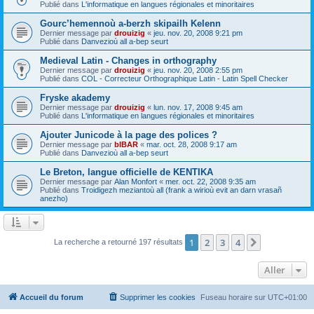
Publié dans
L'informatique en langues régionales et minoritaires
Gourc’hemennoù a-berzh skipailh Kelenn
Dernier message par
drouizig
«
jeu. nov. 20, 2008 9:21 pm
Publié dans
Danvezioù all a-bep seurt
Medieval Latin - Changes in orthography
Dernier message par
drouizig
«
jeu. nov. 20, 2008 2:55 pm
Publié dans
COL - Correcteur Orthographique Latin - Latin Spell Checker
Fryske akademy
Dernier message par
drouizig
«
lun. nov. 17, 2008 9:45 am
Publié dans
L'informatique en langues régionales et minoritaires
Ajouter Junicode à la page des polices ?
Dernier message par
bIBAR
«
mar. oct. 28, 2008 9:17 am
Publié dans
Danvezioù all a-bep seurt
Le Breton, langue officielle de KENTIKA
Dernier message par
Alan Monfort
«
mer. oct. 22, 2008 9:35 am
Publié dans
Troidigezh meziantoù all (frank a wirioù evit an darn vrasañ
anezho)
1
2
3
4
Suivant
La recherche a retourné 197 résultats
Aller
Accueil du forum
Supprimer les cookies
Fuseau horaire sur
UTC+01:00