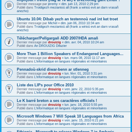
Dernier message par
jeremy
«
dim. juin 13, 2010 2:29 pm
Publié dans
Troidigezh meziantoù all (frank a wirioù evit an darn vrasañ
anezho)
Ubuntu 10.04: Dibab yezh an testennoù nad int ket troet
Dernier message par
Michel
«
dim. juin 06, 2010 10:34 am
Publié dans
Troidigezh meziantoù all (frank a wirioù evit an darn vrasañ
anezho)
Télécharger/Pellgargañ ADD 2007/HDA amañ
Dernier message par
drouizig
«
dim. avr. 04, 2010 10:24 am
Publié dans
An DROUIZIG Difazier
More Than 1 Billion Speakers of Endangered Languages...
Dernier message par
drouizig
«
lun. mars 08, 2010 11:17 am
Publié dans
L'informatique en langues régionales et minoritaires
Pennadoù-skrid diwar-benn ar stlenneg
Dernier message par
drouizig
«
lun. févr. 01, 2010 3:31 pm
Publié dans
L'informatique en langues régionales et minoritaires
Liste des LIPs pour Office 2010
Dernier message par
drouizig
«
ven. janv. 22, 2010 5:35 pm
Publié dans
L'informatique en langues régionales et minoritaires
Le K barré breton a ses caractères officiels !
Dernier message par
drouizig
«
lun. janv. 18, 2010 5:55 pm
Publié dans
L'informatique en langues régionales et minoritaires
Microsoft Windows 7 Will Speak 10 Languages from Africa
Dernier message par
drouizig
«
ven. janv. 15, 2010 6:21 pm
Publié dans
L'informatique en langues régionales et minoritaires
Ethiopia - Microsoft to release Windows 7 in Amharic