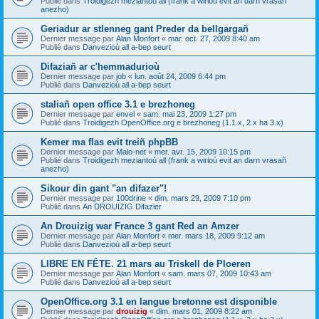
Publié dans
Troidigezh meziantoù all (frank a wirioù evit an darn vrasañ
anezho)
Geriadur ar stlenneg gant Preder da bellgargañ
Dernier message par
Alan Monfort
«
mar. oct. 27, 2009 8:40 am
Publié dans
Danvezioù all a-bep seurt
Difaziañ ar c'hemmadurioù
Dernier message par
job
«
lun. août 24, 2009 6:44 pm
Publié dans
Danvezioù all a-bep seurt
staliañ open office 3.1 e brezhoneg
Dernier message par
envel
«
sam. mai 23, 2009 1:27 pm
Publié dans
Troidigezh OpenOffice.org e brezhoneg (1.1.x, 2.x ha 3.x)
Kemer ma flas evit treiñ phpBB
Dernier message par
Malo-net
«
mer. avr. 15, 2009 10:15 pm
Publié dans
Troidigezh meziantoù all (frank a wirioù evit an darn vrasañ
anezho)
Sikour din gant "an difazer"!
Dernier message par
100drine
«
dim. mars 29, 2009 7:10 pm
Publié dans
An DROUIZIG Difazier
An Drouizig war France 3 gant Red an Amzer
Dernier message par
Alan Monfort
«
mer. mars 18, 2009 9:12 am
Publié dans
Danvezioù all a-bep seurt
LIBRE EN FÊTE. 21 mars au Triskell de Ploeren
Dernier message par
Alan Monfort
«
sam. mars 07, 2009 10:43 am
Publié dans
Danvezioù all a-bep seurt
OpenOffice.org 3.1 en langue bretonne est disponible
Dernier message par
drouizig
«
dim. mars 01, 2009 8:22 am