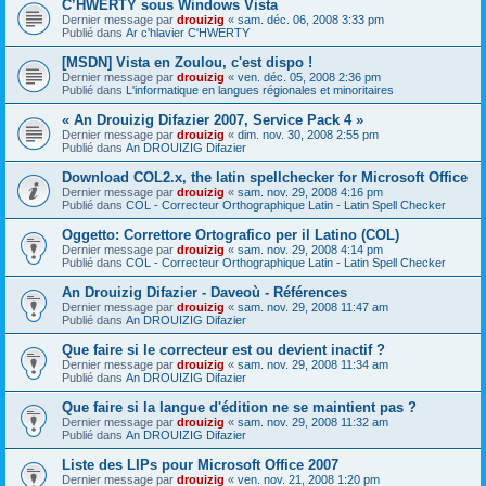
C’HWERTY sous Windows Vista
Dernier message par
drouizig
«
sam. déc. 06, 2008 3:33 pm
Publié dans
Ar c'hlavier C'HWERTY
[MSDN] Vista en Zoulou, c'est dispo !
Dernier message par
drouizig
«
ven. déc. 05, 2008 2:36 pm
Publié dans
L'informatique en langues régionales et minoritaires
« An Drouizig Difazier 2007, Service Pack 4 »
Dernier message par
drouizig
«
dim. nov. 30, 2008 2:55 pm
Publié dans
An DROUIZIG Difazier
Download COL2.x, the latin spellchecker for Microsoft Office
Dernier message par
drouizig
«
sam. nov. 29, 2008 4:16 pm
Publié dans
COL - Correcteur Orthographique Latin - Latin Spell Checker
Oggetto: Correttore Ortografico per il Latino (COL)
Dernier message par
drouizig
«
sam. nov. 29, 2008 4:14 pm
Publié dans
COL - Correcteur Orthographique Latin - Latin Spell Checker
An Drouizig Difazier - Daveoù - Références
Dernier message par
drouizig
«
sam. nov. 29, 2008 11:47 am
Publié dans
An DROUIZIG Difazier
Que faire si le correcteur est ou devient inactif ?
Dernier message par
drouizig
«
sam. nov. 29, 2008 11:34 am
Publié dans
An DROUIZIG Difazier
Que faire si la langue d'édition ne se maintient pas ?
Dernier message par
drouizig
«
sam. nov. 29, 2008 11:32 am
Publié dans
An DROUIZIG Difazier
Liste des LIPs pour Microsoft Office 2007
Dernier message par
drouizig
«
ven. nov. 21, 2008 1:20 pm