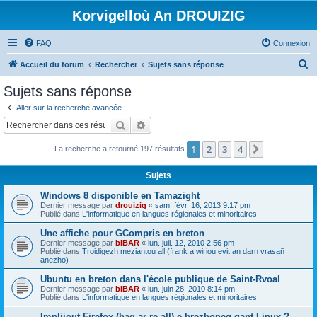
Korvigelloù An DROUIZIG
FAQ
Connexion
R
Accueil du forum
Rechercher
Sujets sans réponse
e
Sujets sans réponse
c
Aller sur la recherche avancée
h
Rechercher
Recherche avancée
e
1
2
3
4
Suivant
La recherche a retourné 197 résultats
r
c
Sujets
h
Windows 8 disponible en Tamazight
e
Dernier message par
drouizig
«
sam. févr. 16, 2013 9:17 pm
Publié dans
L'informatique en langues régionales et minoritaires
r
Une affiche pour GCompris en breton
Dernier message par
bIBAR
«
lun. juil. 12, 2010 2:56 pm
Publié dans
Troidigezh meziantoù all (frank a wirioù evit an darn vrasañ
anezho)
Ubuntu en breton dans l'école publique de Saint-Rvoal
Dernier message par
bIBAR
«
lun. juin 28, 2010 8:14 pm
Publié dans
L'informatique en langues régionales et minoritaires
Implijout Firefox (hag ar re all) e brezhoneg gant Linux ?