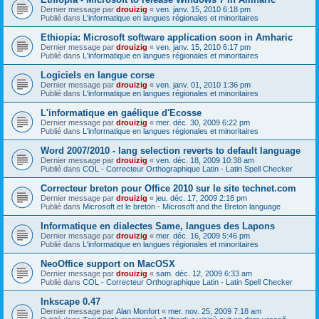
Dernier message par
drouizig
«
ven. janv. 15, 2010 6:18 pm
Publié dans
L'informatique en langues régionales et minoritaires
Ethiopia: Microsoft software application soon in Amharic
Dernier message par
drouizig
«
ven. janv. 15, 2010 6:17 pm
Publié dans
L'informatique en langues régionales et minoritaires
Logiciels en langue corse
Dernier message par
drouizig
«
ven. janv. 01, 2010 1:36 pm
Publié dans
L'informatique en langues régionales et minoritaires
L'informatique en gaélique d'Ecosse
Dernier message par
drouizig
«
mer. déc. 30, 2009 6:22 pm
Publié dans
L'informatique en langues régionales et minoritaires
Word 2007/2010 - lang selection reverts to default language
Dernier message par
drouizig
«
ven. déc. 18, 2009 10:38 am
Publié dans
COL - Correcteur Orthographique Latin - Latin Spell Checker
Correcteur breton pour Office 2010 sur le site technet.com
Dernier message par
drouizig
«
jeu. déc. 17, 2009 2:18 pm
Publié dans
Microsoft et le breton - Microsoft and the Breton language
Informatique en dialectes Same, langues des Lapons
Dernier message par
drouizig
«
mer. déc. 16, 2009 5:46 pm
Publié dans
L'informatique en langues régionales et minoritaires
NeoOffice support on MacOSX
Dernier message par
drouizig
«
sam. déc. 12, 2009 6:33 am
Publié dans
COL - Correcteur Orthographique Latin - Latin Spell Checker
Inkscape 0.47
Dernier message par
Alan Monfort
«
mer. nov. 25, 2009 7:18 am