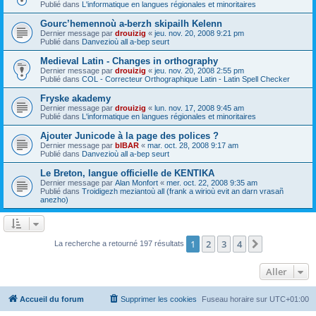
Publié dans
L'informatique en langues régionales et minoritaires
Gourc’hemennoù a-berzh skipailh Kelenn
Dernier message par
drouizig
«
jeu. nov. 20, 2008 9:21 pm
Publié dans
Danvezioù all a-bep seurt
Medieval Latin - Changes in orthography
Dernier message par
drouizig
«
jeu. nov. 20, 2008 2:55 pm
Publié dans
COL - Correcteur Orthographique Latin - Latin Spell Checker
Fryske akademy
Dernier message par
drouizig
«
lun. nov. 17, 2008 9:45 am
Publié dans
L'informatique en langues régionales et minoritaires
Ajouter Junicode à la page des polices ?
Dernier message par
bIBAR
«
mar. oct. 28, 2008 9:17 am
Publié dans
Danvezioù all a-bep seurt
Le Breton, langue officielle de KENTIKA
Dernier message par
Alan Monfort
«
mer. oct. 22, 2008 9:35 am
Publié dans
Troidigezh meziantoù all (frank a wirioù evit an darn vrasañ
anezho)
1
2
3
4
Suivant
La recherche a retourné 197 résultats
Aller
Accueil du forum
Supprimer les cookies
Fuseau horaire sur
UTC+01:00