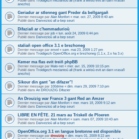
Publié dans
Troidigezh meziantoù all (frank a wirioù evit an darn vrasañ
anezho)
Geriadur ar stlenneg gant Preder da bellgargañ
Dernier message par
Alan Monfort
«
mar. oct. 27, 2009 8:40 am
Publié dans
Danvezioù all a-bep seurt
Difaziañ ar c'hemmadurioù
Dernier message par
job
«
lun. août 24, 2009 6:44 pm
Publié dans
Danvezioù all a-bep seurt
staliañ open office 3.1 e brezhoneg
Dernier message par
envel
«
sam. mai 23, 2009 1:27 pm
Publié dans
Troidigezh OpenOffice.org e brezhoneg (1.1.x, 2.x ha 3.x)
Kemer ma flas evit treiñ phpBB
Dernier message par
Malo-net
«
mer. avr. 15, 2009 10:15 pm
Publié dans
Troidigezh meziantoù all (frank a wirioù evit an darn vrasañ
anezho)
Sikour din gant "an difazer"!
Dernier message par
100drine
«
dim. mars 29, 2009 7:10 pm
Publié dans
An DROUIZIG Difazier
An Drouizig war France 3 gant Red an Amzer
Dernier message par
Alan Monfort
«
mer. mars 18, 2009 9:12 am
Publié dans
Danvezioù all a-bep seurt
LIBRE EN FÊTE. 21 mars au Triskell de Ploeren
Dernier message par
Alan Monfort
«
sam. mars 07, 2009 10:43 am
Publié dans
Danvezioù all a-bep seurt
OpenOffice.org 3.1 en langue bretonne est disponible
Dernier message par
drouizig
«
dim. mars 01, 2009 8:22 am