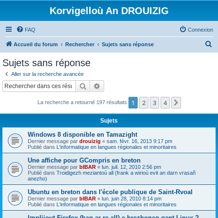
Korvigelloù An DROUIZIG
FAQ
Connexion
R
Accueil du forum
Rechercher
Sujets sans réponse
e
Sujets sans réponse
c
Aller sur la recherche avancée
h
Rechercher
Recherche avancée
e
1
2
3
4
Suivant
La recherche a retourné 197 résultats
r
c
Sujets
h
Windows 8 disponible en Tamazight
e
Dernier message par
drouizig
«
sam. févr. 16, 2013 9:17 pm
Publié dans
L'informatique en langues régionales et minoritaires
r
Une affiche pour GCompris en breton
Dernier message par
bIBAR
«
lun. juil. 12, 2010 2:56 pm
Publié dans
Troidigezh meziantoù all (frank a wirioù evit an darn vrasañ
anezho)
Ubuntu en breton dans l'école publique de Saint-Rvoal
Dernier message par
bIBAR
«
lun. juin 28, 2010 8:14 pm
Publié dans
L'informatique en langues régionales et minoritaires
Implijout Firefox (hag ar re all) e brezhoneg gant Linux ?