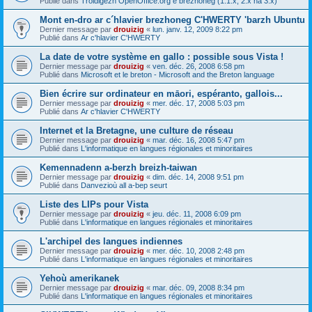
Publié dans
Troidigezh OpenOffice.org e brezhoneg (1.1.x, 2.x ha 3.x)
Mont en-dro ar c´hlavier brezhoneg C'HWERTY 'barzh Ubuntu
Dernier message par
drouizig
«
lun. janv. 12, 2009 8:22 pm
Publié dans
Ar c'hlavier C'HWERTY
La date de votre système en gallo : possible sous Vista !
Dernier message par
drouizig
«
ven. déc. 26, 2008 6:58 pm
Publié dans
Microsoft et le breton - Microsoft and the Breton language
Bien écrire sur ordinateur en māori, espéranto, gallois...
Dernier message par
drouizig
«
mer. déc. 17, 2008 5:03 pm
Publié dans
Ar c'hlavier C'HWERTY
Internet et la Bretagne, une culture de réseau
Dernier message par
drouizig
«
mar. déc. 16, 2008 5:47 pm
Publié dans
L'informatique en langues régionales et minoritaires
Kemennadenn a-berzh breizh-taiwan
Dernier message par
drouizig
«
dim. déc. 14, 2008 9:51 pm
Publié dans
Danvezioù all a-bep seurt
Liste des LIPs pour Vista
Dernier message par
drouizig
«
jeu. déc. 11, 2008 6:09 pm
Publié dans
L'informatique en langues régionales et minoritaires
L'archipel des langues indiennes
Dernier message par
drouizig
«
mer. déc. 10, 2008 2:48 pm
Publié dans
L'informatique en langues régionales et minoritaires
Yehoù amerikanek
Dernier message par
drouizig
«
mar. déc. 09, 2008 8:34 pm
Publié dans
L'informatique en langues régionales et minoritaires