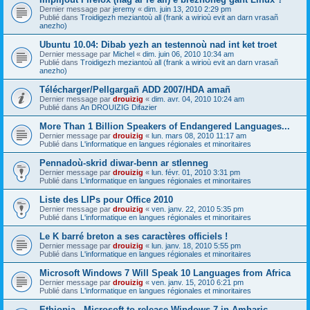
Dernier message par
jeremy
«
dim. juin 13, 2010 2:29 pm
Publié dans
Troidigezh meziantoù all (frank a wirioù evit an darn vrasañ
anezho)
Ubuntu 10.04: Dibab yezh an testennoù nad int ket troet
Dernier message par
Michel
«
dim. juin 06, 2010 10:34 am
Publié dans
Troidigezh meziantoù all (frank a wirioù evit an darn vrasañ
anezho)
Télécharger/Pellgargañ ADD 2007/HDA amañ
Dernier message par
drouizig
«
dim. avr. 04, 2010 10:24 am
Publié dans
An DROUIZIG Difazier
More Than 1 Billion Speakers of Endangered Languages...
Dernier message par
drouizig
«
lun. mars 08, 2010 11:17 am
Publié dans
L'informatique en langues régionales et minoritaires
Pennadoù-skrid diwar-benn ar stlenneg
Dernier message par
drouizig
«
lun. févr. 01, 2010 3:31 pm
Publié dans
L'informatique en langues régionales et minoritaires
Liste des LIPs pour Office 2010
Dernier message par
drouizig
«
ven. janv. 22, 2010 5:35 pm
Publié dans
L'informatique en langues régionales et minoritaires
Le K barré breton a ses caractères officiels !
Dernier message par
drouizig
«
lun. janv. 18, 2010 5:55 pm
Publié dans
L'informatique en langues régionales et minoritaires
Microsoft Windows 7 Will Speak 10 Languages from Africa
Dernier message par
drouizig
«
ven. janv. 15, 2010 6:21 pm
Publié dans
L'informatique en langues régionales et minoritaires
Ethiopia - Microsoft to release Windows 7 in Amharic