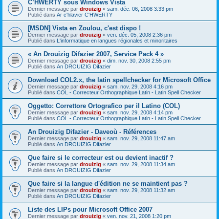
C’HWERTY sous Windows Vista
Dernier message par
drouizig
«
sam. déc. 06, 2008 3:33 pm
Publié dans
Ar c'hlavier C'HWERTY
[MSDN] Vista en Zoulou, c'est dispo !
Dernier message par
drouizig
«
ven. déc. 05, 2008 2:36 pm
Publié dans
L'informatique en langues régionales et minoritaires
« An Drouizig Difazier 2007, Service Pack 4 »
Dernier message par
drouizig
«
dim. nov. 30, 2008 2:55 pm
Publié dans
An DROUIZIG Difazier
Download COL2.x, the latin spellchecker for Microsoft Office
Dernier message par
drouizig
«
sam. nov. 29, 2008 4:16 pm
Publié dans
COL - Correcteur Orthographique Latin - Latin Spell Checker
Oggetto: Correttore Ortografico per il Latino (COL)
Dernier message par
drouizig
«
sam. nov. 29, 2008 4:14 pm
Publié dans
COL - Correcteur Orthographique Latin - Latin Spell Checker
An Drouizig Difazier - Daveoù - Références
Dernier message par
drouizig
«
sam. nov. 29, 2008 11:47 am
Publié dans
An DROUIZIG Difazier
Que faire si le correcteur est ou devient inactif ?
Dernier message par
drouizig
«
sam. nov. 29, 2008 11:34 am
Publié dans
An DROUIZIG Difazier
Que faire si la langue d'édition ne se maintient pas ?
Dernier message par
drouizig
«
sam. nov. 29, 2008 11:32 am
Publié dans
An DROUIZIG Difazier
Liste des LIPs pour Microsoft Office 2007
Dernier message par
drouizig
«
ven. nov. 21, 2008 1:20 pm