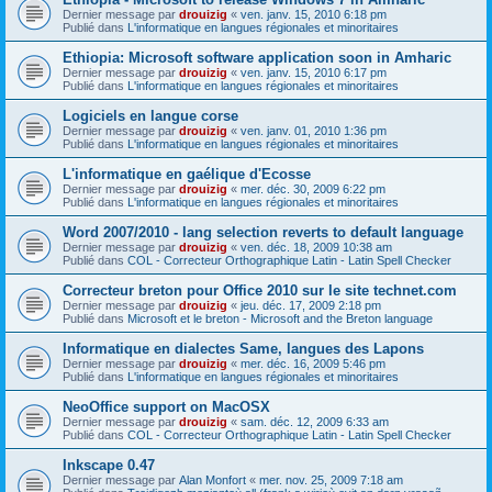
Dernier message par
drouizig
«
ven. janv. 15, 2010 6:18 pm
Publié dans
L'informatique en langues régionales et minoritaires
Ethiopia: Microsoft software application soon in Amharic
Dernier message par
drouizig
«
ven. janv. 15, 2010 6:17 pm
Publié dans
L'informatique en langues régionales et minoritaires
Logiciels en langue corse
Dernier message par
drouizig
«
ven. janv. 01, 2010 1:36 pm
Publié dans
L'informatique en langues régionales et minoritaires
L'informatique en gaélique d'Ecosse
Dernier message par
drouizig
«
mer. déc. 30, 2009 6:22 pm
Publié dans
L'informatique en langues régionales et minoritaires
Word 2007/2010 - lang selection reverts to default language
Dernier message par
drouizig
«
ven. déc. 18, 2009 10:38 am
Publié dans
COL - Correcteur Orthographique Latin - Latin Spell Checker
Correcteur breton pour Office 2010 sur le site technet.com
Dernier message par
drouizig
«
jeu. déc. 17, 2009 2:18 pm
Publié dans
Microsoft et le breton - Microsoft and the Breton language
Informatique en dialectes Same, langues des Lapons
Dernier message par
drouizig
«
mer. déc. 16, 2009 5:46 pm
Publié dans
L'informatique en langues régionales et minoritaires
NeoOffice support on MacOSX
Dernier message par
drouizig
«
sam. déc. 12, 2009 6:33 am
Publié dans
COL - Correcteur Orthographique Latin - Latin Spell Checker
Inkscape 0.47
Dernier message par
Alan Monfort
«
mer. nov. 25, 2009 7:18 am