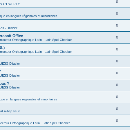
0
vier C'HWERTY
0
ique en langues régionales et minoritaires
0
IG Difazier
rosoft Office
0
recteur Orthographique Latin - Latin Spell Checker
OL)
0
recteur Orthographique Latin - Latin Spell Checker
0
IZIG Difazier
?
0
IZIG Difazier
 pas ?
0
IZIG Difazier
0
ique en langues régionales et minoritaires
0
all a-bep seurt
0
ecteur Orthographique Latin - Latin Spell Checker