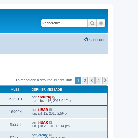
Rechercher
Recherche avancé
Connexion
1
2
3
4
Suivant
La recherche a retourné 197 résultats
VUES
DERNIER MESSAGE
par
drouizig
213218
sam. févr. 16, 2013 9:17 pm
par
bIBAR
180024
lun. juil. 12, 2010 2:56 pm
par
bIBAR
92224
lun. juin 28, 2010 8:14 pm
par
jeremy
85221