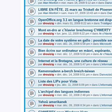
par
Alan Monfort
»
mer. mars 18, 2009 9:12 am
» dans
Danve
LIBRE EN FÊTE. 21 mars au Triskell de Ploeren
par
Alan Monfort
»
sam. mars 07, 2009 10:43 am
» dans
Dan
OpenOffice.org 3.1 en langue bretonne est disp
par
drouizig
»
dim. mars 01, 2009 8:22 am
» dans
Troidigez
Mont en-dro ar c´hlavier brezhoneg C'HWERTY 
par
drouizig
»
lun. janv. 12, 2009 8:22 pm
» dans
Ar c'hlav
La date de votre système en gallo : possible sou
par
drouizig
»
ven. déc. 26, 2008 6:58 pm
» dans
Microsoft 
Bien écrire sur ordinateur en māori, espéranto, g
par
drouizig
»
mer. déc. 17, 2008 5:03 pm
» dans
Ar c'hlav
Internet et la Bretagne, une culture de réseau
par
drouizig
»
mar. déc. 16, 2008 5:47 pm
» dans
L'informat
Kemennadenn a-berzh breizh-taiwan
par
drouizig
»
dim. déc. 14, 2008 9:51 pm
» dans
Danvezioù 
Liste des LIPs pour Vista
par
drouizig
»
jeu. déc. 11, 2008 6:09 pm
» dans
L'informati
L'archipel des langues indiennes
par
drouizig
»
mer. déc. 10, 2008 2:48 pm
» dans
L'informat
Yehoù amerikanek
par
drouizig
»
mar. déc. 09, 2008 8:34 pm
» dans
L'informat