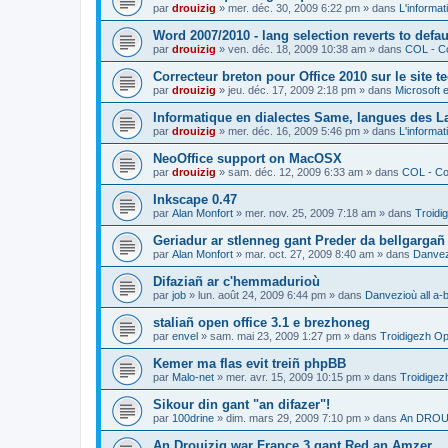
par
drouizig
»
mer. déc. 30, 2009 6:22 pm
» dans
L'informat
Word 2007/2010 - lang selection reverts to defa
par
drouizig
»
ven. déc. 18, 2009 10:38 am
» dans
COL - Co
Correcteur breton pour Office 2010 sur le site 
par
drouizig
»
jeu. déc. 17, 2009 2:18 pm
» dans
Microsoft e
Informatique en dialectes Same, langues des 
par
drouizig
»
mer. déc. 16, 2009 5:46 pm
» dans
L'informat
NeoOffice support on MacOSX
par
drouizig
»
sam. déc. 12, 2009 6:33 am
» dans
COL - Cor
Inkscape 0.47
par
Alan Monfort
»
mer. nov. 25, 2009 7:18 am
» dans
Troidi
Geriadur ar stlenneg gant Preder da bellgargañ
par
Alan Monfort
»
mar. oct. 27, 2009 8:40 am
» dans
Danvezi
Difaziañ ar c'hemmadurioù
par
job
»
lun. août 24, 2009 6:44 pm
» dans
Danvezioù all a-
staliañ open office 3.1 e brezhoneg
par
envel
»
sam. mai 23, 2009 1:27 pm
» dans
Troidigezh Op
Kemer ma flas evit treiñ phpBB
par
Malo-net
»
mer. avr. 15, 2009 10:15 pm
» dans
Troidigez
Sikour din gant "an difazer"!
par
100drine
»
dim. mars 29, 2009 7:10 pm
» dans
An DROUI
An Drouizig war France 3 gant Red an Amzer