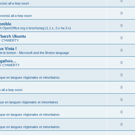
0
zioù all a-bep seurt
0
vezioù all a-bep seurt
onible
0
h OpenOffice.org e brezhoneg (1.1.x, 2.x ha 3.x)
'barzh Ubuntu
0
ier C'HWERTY
s Vista !
0
et le breton - Microsoft and the Breton language
allois...
0
ier C'HWERTY
0
ique en langues régionales et minoritaires
0
all a-bep seurt
0
que en langues régionales et minoritaires
0
ique en langues régionales et minoritaires
0
ique en langues régionales et minoritaires