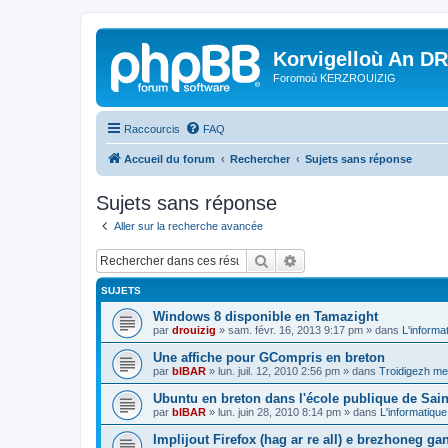
Korvigelloù An D
Foromoù KERZROUIZIG
Raccourcis
FAQ
Accueil du forum
Rechercher
Sujets sans réponse
Sujets sans réponse
Aller sur la recherche avancée
Rechercher
Recherche avancée
SUJETS
Windows 8 disponible en Tamazight
par
drouizig
»
sam. févr. 16, 2013 9:17 pm
» dans
L'informa
Une affiche pour GCompris en breton
par
bIBAR
»
lun. juil. 12, 2010 2:56 pm
» dans
Troidigezh mez
Ubuntu en breton dans l'école publique de Sain
par
bIBAR
»
lun. juin 28, 2010 8:14 pm
» dans
L'informatique
Implijout Firefox (hag ar re all) e brezhoneg ga