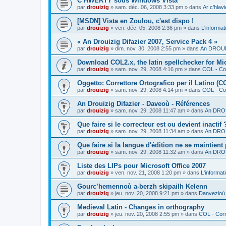
C’HWERTY sous Windows Vista
par
drouizig
»
sam. déc. 06, 2008 3:33 pm
» dans
Ar c'hla
[MSDN] Vista en Zoulou, c'est dispo !
par
drouizig
»
ven. déc. 05, 2008 2:36 pm
» dans
L'informat
« An Drouizig Difazier 2007, Service Pack 4 »
par
drouizig
»
dim. nov. 30, 2008 2:55 pm
» dans
An DROUIZ
Download COL2.x, the latin spellchecker for Mic
par
drouizig
»
sam. nov. 29, 2008 4:16 pm
» dans
COL - Cor
Oggetto: Correttore Ortografico per il Latino (C
par
drouizig
»
sam. nov. 29, 2008 4:14 pm
» dans
COL - Cor
An Drouizig Difazier - Daveoù - Références
par
drouizig
»
sam. nov. 29, 2008 11:47 am
» dans
An DROU
Que faire si le correcteur est ou devient inactif 
par
drouizig
»
sam. nov. 29, 2008 11:34 am
» dans
An DROU
Que faire si la langue d'édition ne se maintient
par
drouizig
»
sam. nov. 29, 2008 11:32 am
» dans
An DROU
Liste des LIPs pour Microsoft Office 2007
par
drouizig
»
ven. nov. 21, 2008 1:20 pm
» dans
L'informat
Gourc’hemennoù a-berzh skipailh Kelenn
par
drouizig
»
jeu. nov. 20, 2008 9:21 pm
» dans
Danvezioù 
Medieval Latin - Changes in orthography
par
drouizig
»
jeu. nov. 20, 2008 2:55 pm
» dans
COL - Corr