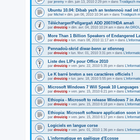
par
jeremy
»
dim. juin 13, 2010 2:29 pm
» dans
Troidigezh me
Ubuntu 10.04: Dibab yezh an testennoù nad int k
par
Michel
»
dim. juin 06, 2010 10:34 am
» dans
Troidigezh m
Télécharger/Pellgargañ ADD 2007/HDA amañ
par
drouizig
»
dim. avr. 04, 2010 10:24 am
» dans
An DROUI
More Than 1 Billion Speakers of Endangered L
par
drouizig
»
lun. mars 08, 2010 11:17 am
» dans
L'informa
Pennadoù-skrid diwar-benn ar stlenneg
par
drouizig
»
lun. févr. 01, 2010 3:31 pm
» dans
L'informati
Liste des LIPs pour Office 2010
par
drouizig
»
ven. janv. 22, 2010 5:35 pm
» dans
L'informat
Le K barré breton a ses caractères officiels !
par
drouizig
»
lun. janv. 18, 2010 5:55 pm
» dans
L'informat
Microsoft Windows 7 Will Speak 10 Languages 
par
drouizig
»
ven. janv. 15, 2010 6:21 pm
» dans
L'informat
Ethiopia - Microsoft to release Windows 7 in A
par
drouizig
»
ven. janv. 15, 2010 6:18 pm
» dans
L'informat
Ethiopia: Microsoft software application soon 
par
drouizig
»
ven. janv. 15, 2010 6:17 pm
» dans
L'informat
Logiciels en langue corse
par
drouizig
»
ven. janv. 01, 2010 1:36 pm
» dans
L'informat
L'informatique en gaélique d'Ecosse