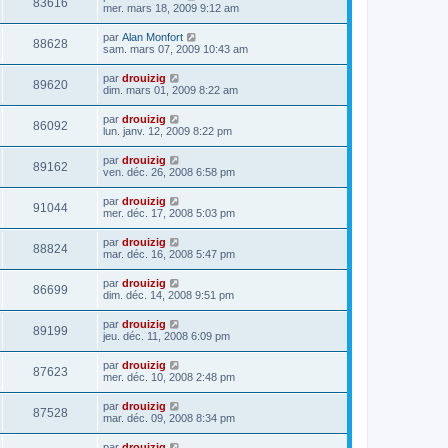
83616
mer. mars 18, 2009 9:12 am
par
Alan Monfort
88628
sam. mars 07, 2009 10:43 am
par
drouizig
89620
dim. mars 01, 2009 8:22 am
par
drouizig
86092
lun. janv. 12, 2009 8:22 pm
par
drouizig
89162
ven. déc. 26, 2008 6:58 pm
par
drouizig
91044
mer. déc. 17, 2008 5:03 pm
par
drouizig
88824
mar. déc. 16, 2008 5:47 pm
par
drouizig
86699
dim. déc. 14, 2008 9:51 pm
par
drouizig
89199
jeu. déc. 11, 2008 6:09 pm
par
drouizig
87623
mer. déc. 10, 2008 2:48 pm
par
drouizig
87528
mar. déc. 09, 2008 8:34 pm
par
drouizig