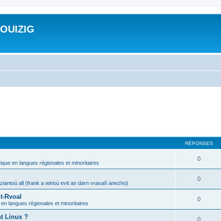
ROUIZIG
RÉPONSES
0
tique en langues régionales et minoritaires
0
iantoù all (frank a wirioù evit an darn vrasañ anezho)
t-Rvoal
0
 en langues régionales et minoritaires
nt Linux ?
0