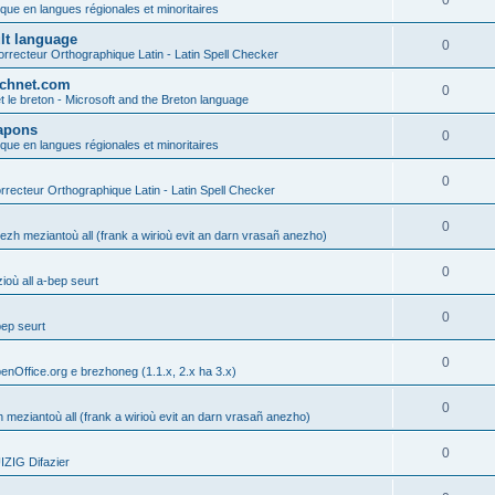
0
ique en langues régionales et minoritaires
ult language
0
rrecteur Orthographique Latin - Latin Spell Checker
technet.com
0
t le breton - Microsoft and the Breton language
Lapons
0
ique en langues régionales et minoritaires
0
recteur Orthographique Latin - Latin Spell Checker
0
gezh meziantoù all (frank a wirioù evit an darn vrasañ anezho)
0
où all a-bep seurt
0
bep seurt
0
enOffice.org e brezhoneg (1.1.x, 2.x ha 3.x)
0
h meziantoù all (frank a wirioù evit an darn vrasañ anezho)
0
ZIG Difazier