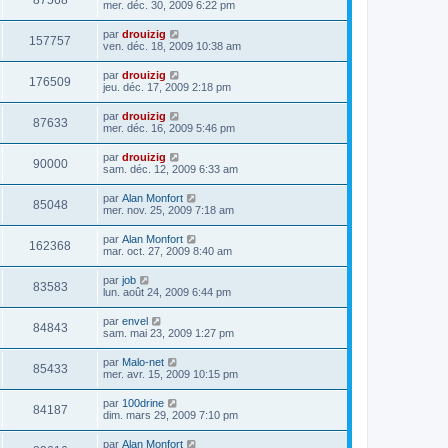
87568
mer. déc. 30, 2009 6:22 pm
par
drouizig
157757
ven. déc. 18, 2009 10:38 am
par
drouizig
176509
jeu. déc. 17, 2009 2:18 pm
par
drouizig
87633
mer. déc. 16, 2009 5:46 pm
par
drouizig
90000
sam. déc. 12, 2009 6:33 am
par
Alan Monfort
85048
mer. nov. 25, 2009 7:18 am
par
Alan Monfort
162368
mar. oct. 27, 2009 8:40 am
par
job
83583
lun. août 24, 2009 6:44 pm
par
envel
84843
sam. mai 23, 2009 1:27 pm
par
Malo-net
85433
mer. avr. 15, 2009 10:15 pm
par
100drine
84187
dim. mars 29, 2009 7:10 pm
par
Alan Monfort