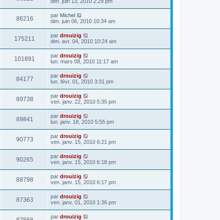
dim. juin 13, 2010 2:29 pm
par
Michel
86216
dim. juin 06, 2010 10:34 am
par
drouizig
175211
dim. avr. 04, 2010 10:24 am
par
drouizig
101891
lun. mars 08, 2010 11:17 am
par
drouizig
84177
lun. févr. 01, 2010 3:31 pm
par
drouizig
89738
ven. janv. 22, 2010 5:35 pm
par
drouizig
89841
lun. janv. 18, 2010 5:55 pm
par
drouizig
90773
ven. janv. 15, 2010 6:21 pm
par
drouizig
90265
ven. janv. 15, 2010 6:18 pm
par
drouizig
88798
ven. janv. 15, 2010 6:17 pm
par
drouizig
87363
ven. janv. 01, 2010 1:36 pm
par
drouizig