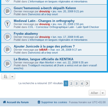
Publié dans
L'informatique en langues régionales et minoritaires
Gourc’hemennoù a-berzh skipailh Kelenn
Dernier message par
drouizig
«
jeu. nov. 20, 2008 9:21 pm
Publié dans
Danvezioù all a-bep seurt
Medieval Latin - Changes in orthography
Dernier message par
drouizig
«
jeu. nov. 20, 2008 2:55 pm
Publié dans
COL - Correcteur Orthographique Latin - Latin Spell Checker
Fryske akademy
Dernier message par
drouizig
«
lun. nov. 17, 2008 9:45 am
Publié dans
L'informatique en langues régionales et minoritaires
Ajouter Junicode à la page des polices ?
Dernier message par
bIBAR
«
mar. oct. 28, 2008 9:17 am
Publié dans
Danvezioù all a-bep seurt
Le Breton, langue officielle de KENTIKA
Dernier message par
Alan Monfort
«
mer. oct. 22, 2008 9:35 am
Publié dans
Troidigezh meziantoù all (frank a wirioù evit an darn vrasañ
anezho)
1
2
3
4
Suivant
La recherche a retourné 197 résultats
Aller
Accueil du forum
Supprimer les cookies
Fuseau horaire sur
UTC+01:00