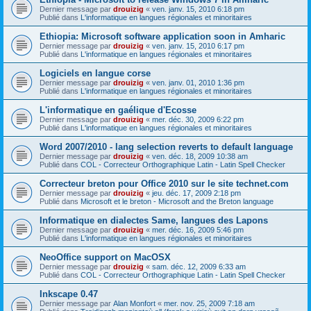
Dernier message par
drouizig
«
ven. janv. 15, 2010 6:18 pm
Publié dans
L'informatique en langues régionales et minoritaires
Ethiopia: Microsoft software application soon in Amharic
Dernier message par
drouizig
«
ven. janv. 15, 2010 6:17 pm
Publié dans
L'informatique en langues régionales et minoritaires
Logiciels en langue corse
Dernier message par
drouizig
«
ven. janv. 01, 2010 1:36 pm
Publié dans
L'informatique en langues régionales et minoritaires
L'informatique en gaélique d'Ecosse
Dernier message par
drouizig
«
mer. déc. 30, 2009 6:22 pm
Publié dans
L'informatique en langues régionales et minoritaires
Word 2007/2010 - lang selection reverts to default language
Dernier message par
drouizig
«
ven. déc. 18, 2009 10:38 am
Publié dans
COL - Correcteur Orthographique Latin - Latin Spell Checker
Correcteur breton pour Office 2010 sur le site technet.com
Dernier message par
drouizig
«
jeu. déc. 17, 2009 2:18 pm
Publié dans
Microsoft et le breton - Microsoft and the Breton language
Informatique en dialectes Same, langues des Lapons
Dernier message par
drouizig
«
mer. déc. 16, 2009 5:46 pm
Publié dans
L'informatique en langues régionales et minoritaires
NeoOffice support on MacOSX
Dernier message par
drouizig
«
sam. déc. 12, 2009 6:33 am
Publié dans
COL - Correcteur Orthographique Latin - Latin Spell Checker
Inkscape 0.47
Dernier message par
Alan Monfort
«
mer. nov. 25, 2009 7:18 am