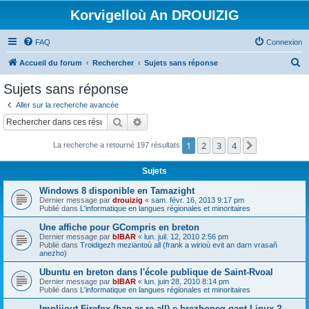
Korvigelloù An DROUIZIG
FAQ
Connexion
R
Accueil du forum
Rechercher
Sujets sans réponse
e
Sujets sans réponse
c
Aller sur la recherche avancée
h
Rechercher
Recherche avancée
e
1
2
3
4
Suivant
La recherche a retourné 197 résultats
r
c
Sujets
h
Windows 8 disponible en Tamazight
e
Dernier message par
drouizig
«
sam. févr. 16, 2013 9:17 pm
Publié dans
L'informatique en langues régionales et minoritaires
r
Une affiche pour GCompris en breton
Dernier message par
bIBAR
«
lun. juil. 12, 2010 2:56 pm
Publié dans
Troidigezh meziantoù all (frank a wirioù evit an darn vrasañ
anezho)
Ubuntu en breton dans l'école publique de Saint-Rvoal
Dernier message par
bIBAR
«
lun. juin 28, 2010 8:14 pm
Publié dans
L'informatique en langues régionales et minoritaires
Implijout Firefox (hag ar re all) e brezhoneg gant Linux ?