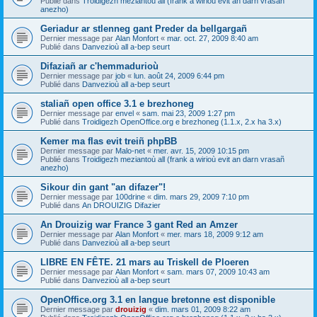
Publié dans
Troidigezh meziantoù all (frank a wirioù evit an darn vrasañ
anezho)
Geriadur ar stlenneg gant Preder da bellgargañ
Dernier message par
Alan Monfort
«
mar. oct. 27, 2009 8:40 am
Publié dans
Danvezioù all a-bep seurt
Difaziañ ar c'hemmadurioù
Dernier message par
job
«
lun. août 24, 2009 6:44 pm
Publié dans
Danvezioù all a-bep seurt
staliañ open office 3.1 e brezhoneg
Dernier message par
envel
«
sam. mai 23, 2009 1:27 pm
Publié dans
Troidigezh OpenOffice.org e brezhoneg (1.1.x, 2.x ha 3.x)
Kemer ma flas evit treiñ phpBB
Dernier message par
Malo-net
«
mer. avr. 15, 2009 10:15 pm
Publié dans
Troidigezh meziantoù all (frank a wirioù evit an darn vrasañ
anezho)
Sikour din gant "an difazer"!
Dernier message par
100drine
«
dim. mars 29, 2009 7:10 pm
Publié dans
An DROUIZIG Difazier
An Drouizig war France 3 gant Red an Amzer
Dernier message par
Alan Monfort
«
mer. mars 18, 2009 9:12 am
Publié dans
Danvezioù all a-bep seurt
LIBRE EN FÊTE. 21 mars au Triskell de Ploeren
Dernier message par
Alan Monfort
«
sam. mars 07, 2009 10:43 am
Publié dans
Danvezioù all a-bep seurt
OpenOffice.org 3.1 en langue bretonne est disponible
Dernier message par
drouizig
«
dim. mars 01, 2009 8:22 am