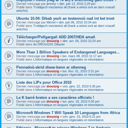
Dernier message par
jeremy
«
dim. juin 13, 2010 2:29 pm
Publié dans
Troidigezh meziantoù all (frank a wirioù evit an darn vrasañ
anezho)
Ubuntu 10.04: Dibab yezh an testennoù nad int ket troet
Dernier message par
Michel
«
dim. juin 06, 2010 10:34 am
Publié dans
Troidigezh meziantoù all (frank a wirioù evit an darn vrasañ
anezho)
Télécharger/Pellgargañ ADD 2007/HDA amañ
Dernier message par
drouizig
«
dim. avr. 04, 2010 10:24 am
Publié dans
An DROUIZIG Difazier
More Than 1 Billion Speakers of Endangered Languages...
Dernier message par
drouizig
«
lun. mars 08, 2010 11:17 am
Publié dans
L'informatique en langues régionales et minoritaires
Pennadoù-skrid diwar-benn ar stlenneg
Dernier message par
drouizig
«
lun. févr. 01, 2010 3:31 pm
Publié dans
L'informatique en langues régionales et minoritaires
Liste des LIPs pour Office 2010
Dernier message par
drouizig
«
ven. janv. 22, 2010 5:35 pm
Publié dans
L'informatique en langues régionales et minoritaires
Le K barré breton a ses caractères officiels !
Dernier message par
drouizig
«
lun. janv. 18, 2010 5:55 pm
Publié dans
L'informatique en langues régionales et minoritaires
Microsoft Windows 7 Will Speak 10 Languages from Africa
Dernier message par
drouizig
«
ven. janv. 15, 2010 6:21 pm
Publié dans
L'informatique en langues régionales et minoritaires
Ethiopia - Microsoft to release Windows 7 in Amharic