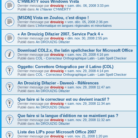
C’HWERTY sous Windows Vista
Dernier message par
drouizig
«
sam. déc. 06, 2008 3:33 pm
Publié dans
Ar c'hlavier C'HWERTY
[MSDN] Vista en Zoulou, c'est dispo !
Dernier message par
drouizig
«
ven. déc. 05, 2008 2:36 pm
Publié dans
L'informatique en langues régionales et minoritaires
« An Drouizig Difazier 2007, Service Pack 4 »
Dernier message par
drouizig
«
dim. nov. 30, 2008 2:55 pm
Publié dans
An DROUIZIG Difazier
Download COL2.x, the latin spellchecker for Microsoft Office
Dernier message par
drouizig
«
sam. nov. 29, 2008 4:16 pm
Publié dans
COL - Correcteur Orthographique Latin - Latin Spell Checker
Oggetto: Correttore Ortografico per il Latino (COL)
Dernier message par
drouizig
«
sam. nov. 29, 2008 4:14 pm
Publié dans
COL - Correcteur Orthographique Latin - Latin Spell Checker
An Drouizig Difazier - Daveoù - Références
Dernier message par
drouizig
«
sam. nov. 29, 2008 11:47 am
Publié dans
An DROUIZIG Difazier
Que faire si le correcteur est ou devient inactif ?
Dernier message par
drouizig
«
sam. nov. 29, 2008 11:34 am
Publié dans
An DROUIZIG Difazier
Que faire si la langue d'édition ne se maintient pas ?
Dernier message par
drouizig
«
sam. nov. 29, 2008 11:32 am
Publié dans
An DROUIZIG Difazier
Liste des LIPs pour Microsoft Office 2007
Dernier message par
drouizig
«
ven. nov. 21, 2008 1:20 pm