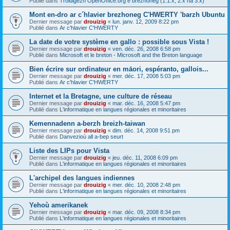
Publié dans
Troidigezh OpenOffice.org e brezhoneg (1.1.x, 2.x ha 3.x)
Mont en-dro ar c´hlavier brezhoneg C'HWERTY 'barzh Ubuntu
Dernier message par
drouizig
«
lun. janv. 12, 2009 8:22 pm
Publié dans
Ar c'hlavier C'HWERTY
La date de votre système en gallo : possible sous Vista !
Dernier message par
drouizig
«
ven. déc. 26, 2008 6:58 pm
Publié dans
Microsoft et le breton - Microsoft and the Breton language
Bien écrire sur ordinateur en māori, espéranto, gallois...
Dernier message par
drouizig
«
mer. déc. 17, 2008 5:03 pm
Publié dans
Ar c'hlavier C'HWERTY
Internet et la Bretagne, une culture de réseau
Dernier message par
drouizig
«
mar. déc. 16, 2008 5:47 pm
Publié dans
L'informatique en langues régionales et minoritaires
Kemennadenn a-berzh breizh-taiwan
Dernier message par
drouizig
«
dim. déc. 14, 2008 9:51 pm
Publié dans
Danvezioù all a-bep seurt
Liste des LIPs pour Vista
Dernier message par
drouizig
«
jeu. déc. 11, 2008 6:09 pm
Publié dans
L'informatique en langues régionales et minoritaires
L'archipel des langues indiennes
Dernier message par
drouizig
«
mer. déc. 10, 2008 2:48 pm
Publié dans
L'informatique en langues régionales et minoritaires
Yehoù amerikanek
Dernier message par
drouizig
«
mar. déc. 09, 2008 8:34 pm
Publié dans
L'informatique en langues régionales et minoritaires